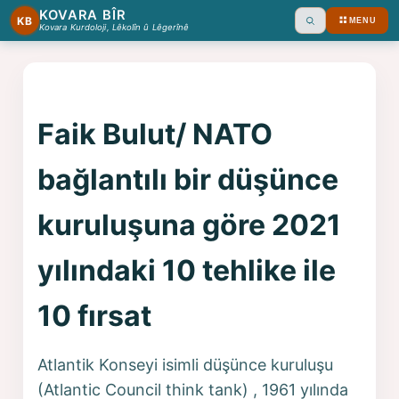
KOVARA BÎR
KB
MENU
Ara
Kovara Kurdoloji, Lêkolîn û Lêgerînê
Faik Bulut/ NATO
bağlantılı bir düşünce
kuruluşuna göre 2021
yılındaki 10 tehlike ile
10 fırsat
Atlantik Konseyi isimli düşünce kuruluşu
(Atlantic Council think tank) , 1961 yılında