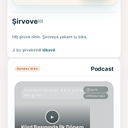
Şirvove
(0)
Hêj şîrove nînin. Şiroveya yekem tu bike.
Ji bo şirvekirinê
têkevê
.
Podcast
Guhdar bike
İçerik
Osmanlı dönemi Kürd gazete ve
dergileri
Belav bike
▶︎
Kürd Basınında İlk Dönem