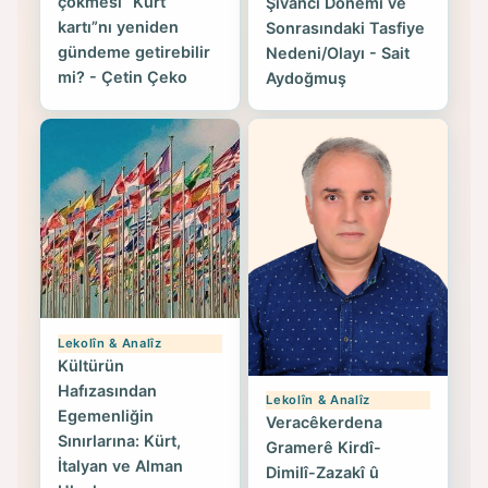
çökmesi “Kürt
Şıvancı Dönemi ve
kartı”nı yeniden
Sonrasındaki Tasfiye
gündeme getirebilir
Nedeni/Olayı - Sait
mi? - Çetin Çeko
Aydoğmuş
Lekolîn & Analîz
Kültürün
Hafızasından
Lekolîn & Analîz
Egemenliğin
Veracêkerdena
Sınırlarına: Kürt,
Gramerê Kirdî-
İtalyan ve Alman
Dimilî-Zazakî û