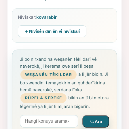
Nivîskar:
kovarabir
Nivîsên din ên vî nivîskarî
Ji bo nirxandina weşanên têkildarî vê
naverokê, ji kerema xwe serî li beşa
a li jêr bidin. Ji
WEŞANÊN TÊKILDAR
bo xwendin, temaşekirin an guhdarîkirina
hemû naverokê, serdana lînka
bikin an jî bi motora
RÛPELA SEREKE
lêgerînê ya li jêr li mijaran bigerin.
Arama yapın
Ara