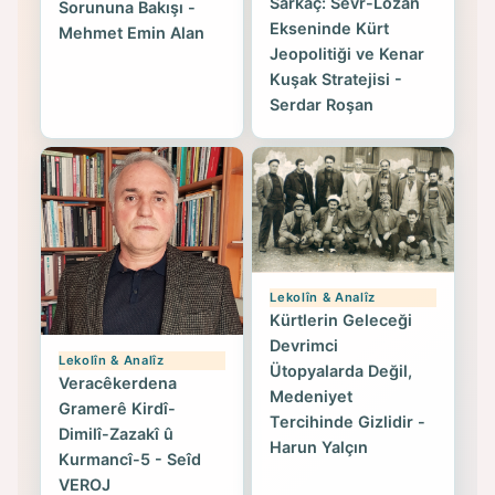
Sarkaç: Sevr-Lozan
Sorununa Bakışı -
Ekseninde Kürt
Mehmet Emin Alan
Jeopolitiği ve Kenar
Kuşak Stratejisi -
Serdar Roşan
Lekolîn & Analîz
Kürtlerin Geleceği
Devrimci
Lekolîn & Analîz
Ütopyalarda Değil,
Veracêkerdena
Medeniyet
Gramerê Kirdî-
Tercihinde Gizlidir -
Dimilî-Zazakî û
Harun Yalçın
Kurmancî-5 - Seîd
VEROJ