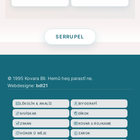
SERRUPEL
© 1995 Kovara Bîr. Hemû heq parastî ne.
Webdesigne:
bdl21
LÊKOLÎN & ANALÎZ
BIYOGRAFÎ
NIVÎSKAR
DÎROK
ZIMAN
KOVAR û ROJNAME
HÛNER Û WÊJE
ZAROK