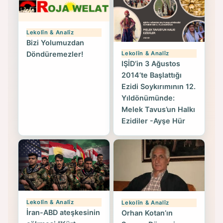
Lekolîn & Analîz
Bizi Yolumuzdan
Lekolîn & Analîz
Döndüremezler!
IŞİD’in 3 Ağustos
2014’te Başlattığı
Ezidi Soykırımının 12.
Yıldönümünde:
Melek Tavus’un Halkı
Ezidiler -Ayşe Hür
Lekolîn & Analîz
Lekolîn & Analîz
İran-ABD ateşkesinin
Orhan Kotan’ın