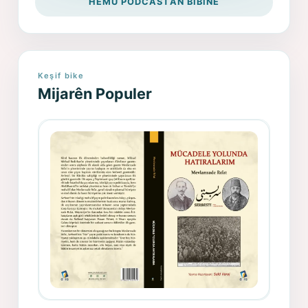
HEMÛ PODCASTAN BIBÎNE
Keşif bike
Mijarên Populer
Gazeteci, Yazar, Hukukçu ve