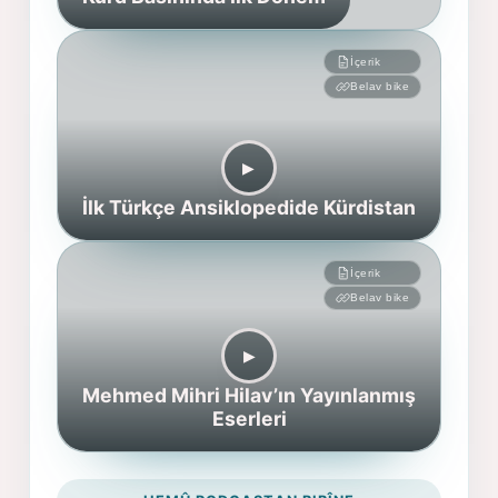
İçerik
Belav bike
▶︎
İlk Türkçe Ansiklopedide Kürdistan
İçerik
Belav bike
▶︎
Mehmed Mihri Hilav’ın Yayınlanmış
Eserleri