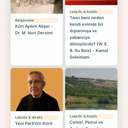
Lekolîn & Analîz
Tanrı beni neden
Belgename
kendi evimde bir
Kürt Aydını Alişer -
dışlanmışa ve
Dr. M. Nuri Dersimi
yabancıya
dönüştürdü? (W. E.
B. Du Bois) - Kamal
Soleimani
Lekolîn & Analîz
Lekolîn & Analîz
Cetvel, Petrol ve
Yeni Parti'nin Kürd