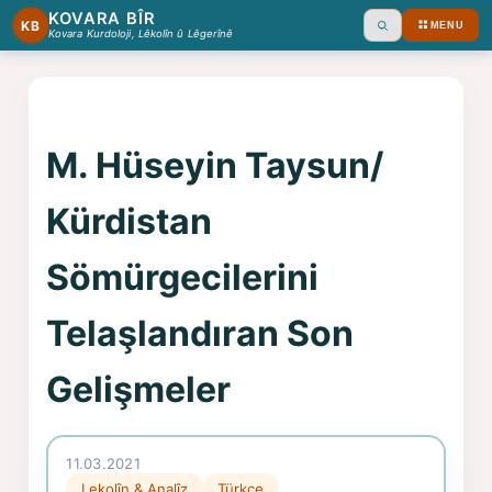
KOVARA BÎR
KB
MENU
Ara
Kovara Kurdoloji, Lêkolîn û Lêgerînê
M. Hüseyin Taysun/
Kürdistan
Sömürgecilerini
Telaşlandıran Son
Gelişmeler
11.03.2021
Lekolîn & Analîz
Türkçe