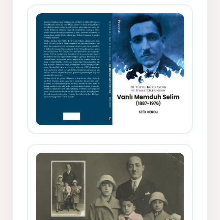
Siyasetçi Kimliğiyle Mevlanzade
Rıfat - Seîd Veroj
Memduh Selîmê Wanî (1887-1876)