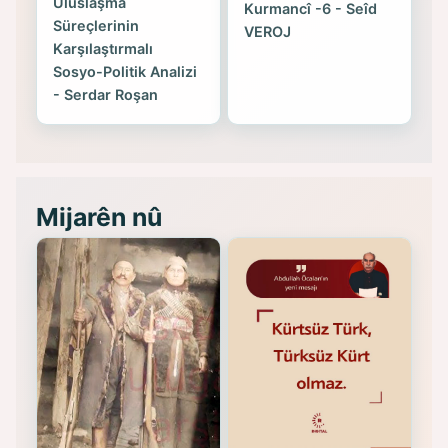
Uluslaşma
Kurmancî -6 - Seîd
Süreçlerinin
VEROJ
Karşılaştırmalı
Sosyo-Politik Analizi
- Serdar Roşan
Mijarên nû