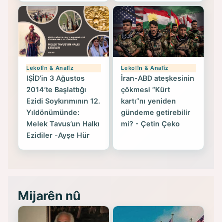
Lekolîn & Analîz
Lekolîn & Analîz
IŞİD’in 3 Ağustos
İran-ABD ateşkesinin
2014’te Başlattığı
çökmesi “Kürt
Ezidi Soykırımının 12.
kartı”nı yeniden
Yıldönümünde:
gündeme getirebilir
Melek Tavus’un Halkı
mi? - Çetin Çeko
Ezidiler -Ayşe Hür
Mijarên nû