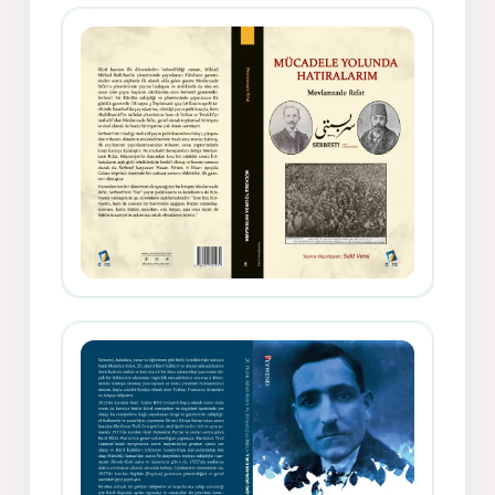
Gazeteci, Yazar, Hukukçu ve
Siyasetçi Kimliğiyle Mevlanzade
Rıfat - Seîd Veroj