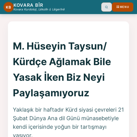
KOVARA BÎR
KB
MENU
Ara
Kovara Kurdoloji, Lêkolîn û Lêgerînê
M. Hüseyin Taysun/
Kürdçe Ağlamak Bile
Yasak İken Biz Neyi
Paylaşamıyoruz
Yaklaşık bir haftadır Kürd siyasi çevreleri 21
Şubat Dünya Ana dil Günü münasebetiyle
kendi içerisinde yoğun bir tartışmayı
yaşıyor.