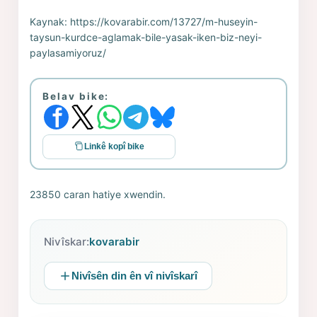
Kaynak:
https://kovarabir.com/13727/m-huseyin-
taysun-kurdce-aglamak-bile-yasak-iken-biz-neyi-
paylasamiyoruz/
Belav bike:
Linkê kopî bike
23850 caran hatiye xwendin.
Nivîskar:
kovarabir
Nivîsên din ên vî nivîskarî