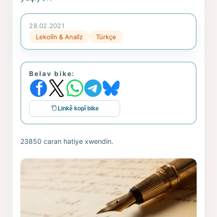
28.02.2021
Lekolîn & Analîz
Türkçe
Belav bike:
Linkê kopî bike
23850 caran hatiye xwendin.