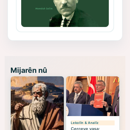
Memduh Selim ve Xoybûn
(Hoybun)’un Kuruluş Çalışmaları- 8
- Seîd Veroj
Mijarên nû
Lekolîn & Analîz
Çerçeve yasa: