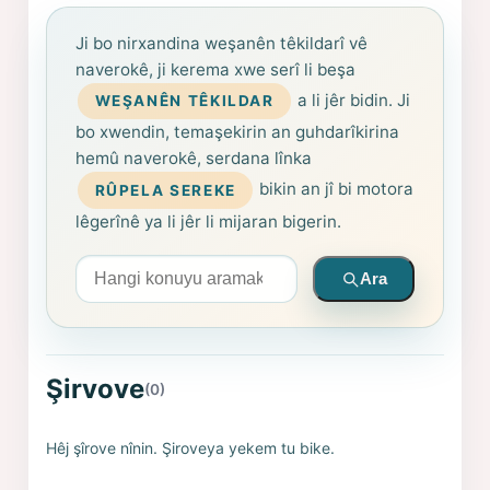
Ji bo nirxandina weşanên têkildarî vê
naverokê, ji kerema xwe serî li beşa
a li jêr bidin. Ji
WEŞANÊN TÊKILDAR
bo xwendin, temaşekirin an guhdarîkirina
hemû naverokê, serdana lînka
bikin an jî bi motora
RÛPELA SEREKE
lêgerînê ya li jêr li mijaran bigerin.
Arama yapın
Ara
Şirvove
(0)
Hêj şîrove nînin. Şiroveya yekem tu bike.