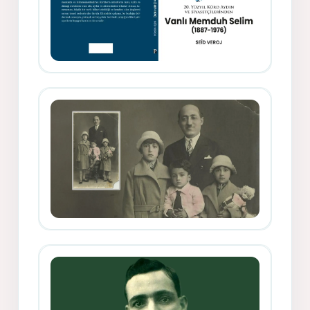
Memduh Selîmê Wanî (1887-1876)
Mihemed Mîhrî Hîlav ji afirênerên
rewşenbîriya nûjen e