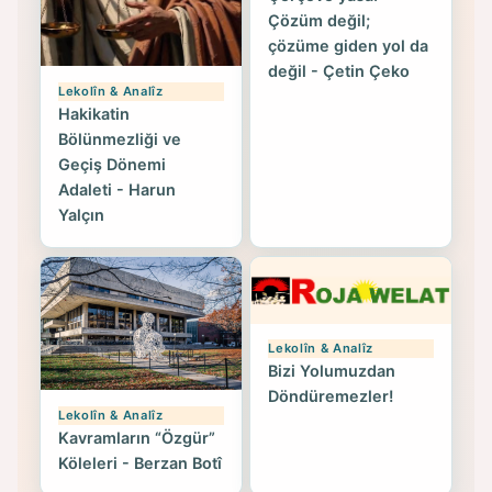
Çözüm değil;
çözüme giden yol da
değil - Çetin Çeko
Lekolîn & Analîz
Hakikatin
Bölünmezliği ve
Geçiş Dönemi
Adaleti - Harun
Yalçın
Lekolîn & Analîz
Bizi Yolumuzdan
Döndüremezler!
Lekolîn & Analîz
Kavramların “Özgür”
Köleleri - Berzan Botî