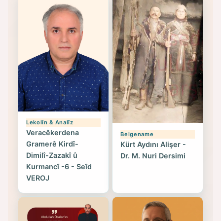
Lekolîn & Analîz
Veracêkerdena
Belgename
Gramerê Kirdî-
Kürt Aydını Alişer -
Dimilî-Zazakî û
Dr. M. Nuri Dersimi
Kurmancî -6 - Seîd
VEROJ