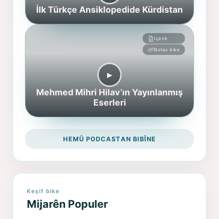
İlk Türkçe Ansiklopedide Kürdistan
İçerik
Belav bike
▶︎
Mehmed Mihri Hilav’ın Yayınlanmış
Eserleri
HEMÛ PODCASTAN BIBÎNE
Keşif bike
Mijarên Populer