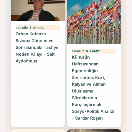
Lekolîn & Analîz
Orhan Kotan’ın
Şıvancı Dönemi ve
Sonrasındaki Tasfiye
Lekolîn & Analîz
Nedeni/Olayı - Sait
Kültürün
Aydoğmuş
Hafızasından
Egemenliğin
Sınırlarına: Kürt,
İtalyan ve Alman
Uluslaşma
Süreçlerinin
Karşılaştırmalı
Sosyo-Politik Analizi
- Serdar Roşan