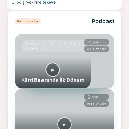
Ji bo şirvekirinê
têkevê
.
Podcast
Guhdar bike
İçerik
Osmanlı dönemi Kürd gazete ve
dergileri
Belav bike
▶︎
Kürd Basınında İlk Dönem
İçerik
Belav bike
▶︎