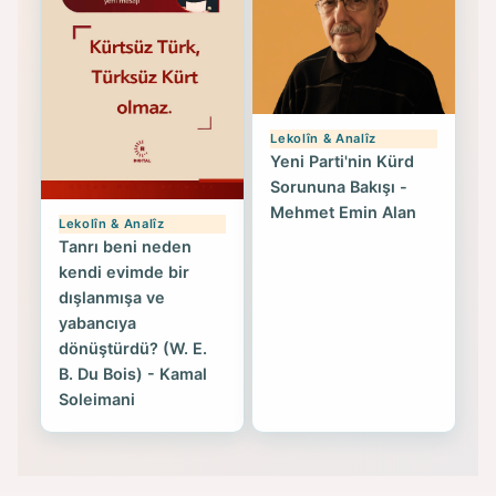
Lekolîn & Analîz
Yeni Parti'nin Kürd
Sorununa Bakışı -
Mehmet Emin Alan
Lekolîn & Analîz
Tanrı beni neden
kendi evimde bir
dışlanmışa ve
yabancıya
dönüştürdü? (W. E.
B. Du Bois) - Kamal
Soleimani