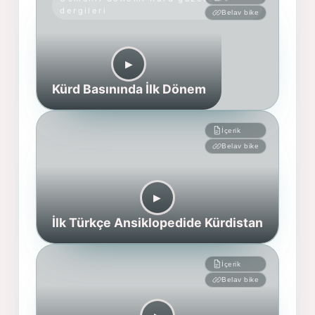
dergileri
Belav bike
▶︎
Kürd Basınında İlk Dönem
İçerik
Belav bike
▶︎
İlk Türkçe Ansiklopedide Kürdistan
İçerik
Belav bike