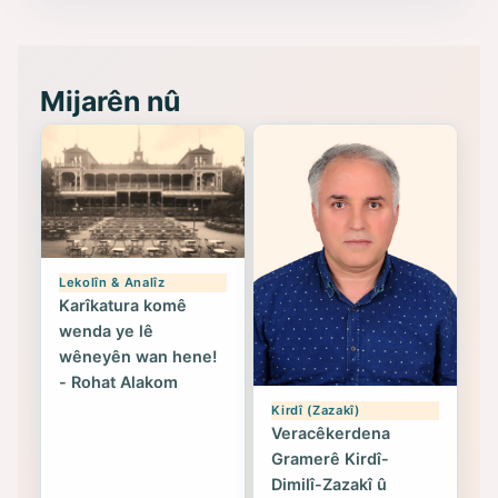
- Seîd Veroj
Mijarên nû
Lekolîn & Analîz
Karîkatura komê
wenda ye lê
wêneyên wan hene!
- Rohat Alakom
Kirdî (Zazakî)
Veracêkerdena
Gramerê Kirdî-
Dimilî-Zazakî û