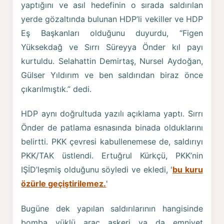
yaptığını ve asıl hedefinin o sırada saldırılan
yerde gözaltında bulunan HDP’li vekiller ve HDP
Eş Başkanları olduğunu duyurdu, “Figen
Yüksekdağ ve Sırrı Süreyya Önder kıl payı
kurtuldu. Selahattin Demirtaş, Nursel Aydoğan,
Gülser Yıldırım ve ben saldırıdan biraz önce
çıkarılmıştık.” dedi.
HDP aynı doğrultuda yazılı açıklama yaptı. Sırrı
Önder de patlama esnasında binada olduklarını
belirtti. PKK çevresi kabullenemese de, saldırıyı
PKK/TAK üstlendi. Ertuğrul Kürkçü, PKK’nin
IŞİD’leşmiş olduğunu söyledi ve ekledi, '
bu kuru
özürle geçiştirilemez.
'
Bugüne dek yapılan saldırılarının hangisinde
bomba yüklü araç askeri ya da emniyet