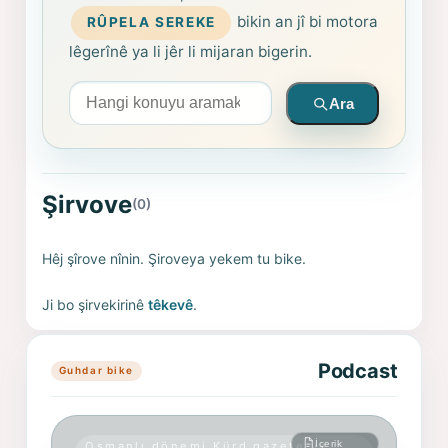
bikin an jî bi motora
RÛPELA SEREKE
lêgerînê ya li jêr li mijaran bigerin.
Arama yapın
Ara
Şirvove
(0)
Hêj şîrove nînin. Şiroveya yekem tu bike.
Ji bo şirvekirinê
têkevê
.
Podcast
Guhdar bike
İçerik
Osmanlı dönemi Kürd gazete ve