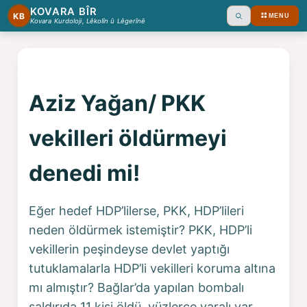
KOVARA BÎR
KB
MENU
Ara
Kovara Kurdoloji, Lêkolîn û Lêgerînê
Aziz Yağan/ PKK
vekilleri öldürmeyi
denedi mi!
Eğer hedef HDP’lilerse, PKK, HDP’lileri
neden öldürmek istemiştir? PKK, HDP’li
vekillerin peşindeyse devlet yaptığı
tutuklamalarla HDP’li vekilleri koruma altına
mı almıştır? Bağlar’da yapılan bombalı
saldırıda 11 kişi öldü, yüzlerce yaralı var.