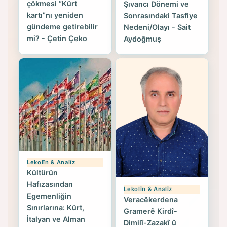
çökmesi “Kürt
Şıvancı Dönemi ve
kartı”nı yeniden
Sonrasındaki Tasfiye
gündeme getirebilir
Nedeni/Olayı - Sait
mi? - Çetin Çeko
Aydoğmuş
Lekolîn & Analîz
Kültürün
Hafızasından
Lekolîn & Analîz
Egemenliğin
Veracêkerdena
Sınırlarına: Kürt,
Gramerê Kirdî-
İtalyan ve Alman
Dimilî-Zazakî û