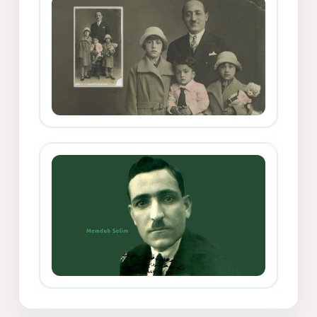
Mihemed Mîhrî Hîlav ji afirênerên
rewşenbîriya nûjen e
Memduh Selim ve Xoybûn
(Hoybun)’un Kuruluş Çalışmaları- 8