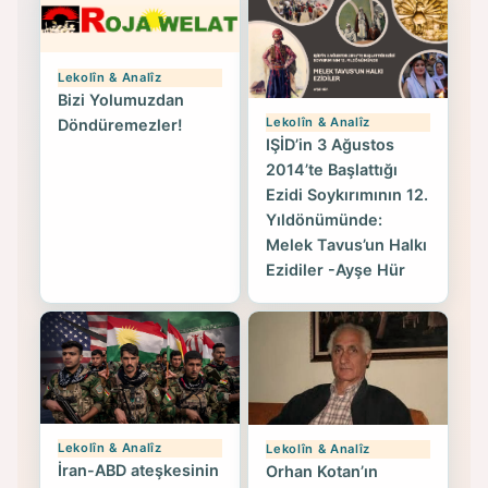
Lekolîn & Analîz
Bizi Yolumuzdan
Lekolîn & Analîz
Döndüremezler!
IŞİD’in 3 Ağustos
2014’te Başlattığı
Ezidi Soykırımının 12.
Yıldönümünde:
Melek Tavus’un Halkı
Ezidiler -Ayşe Hür
Lekolîn & Analîz
Lekolîn & Analîz
İran-ABD ateşkesinin
Orhan Kotan’ın