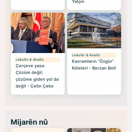
Yalçın
Lekolîn & Analîz
Lekolîn & Analîz
Kavramların “Özgür”
Çerçeve yasa:
Köleleri - Berzan Botî
Çözüm değil;
çözüme giden yol da
değil - Çetin Çeko
Mijarên nû