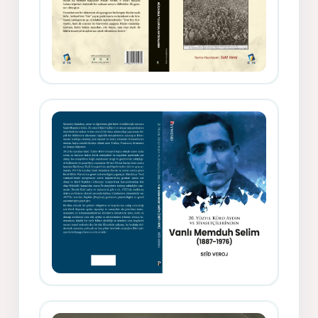
Gazeteci, Yazar, Hukukçu ve
Siyasetçi Kimliğiyle Mevlanzade
Rıfat - Seîd Veroj
Memduh Selîmê Wanî (1887-1876)