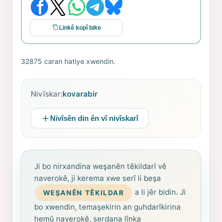
Linkê kopî bike
32875 caran hatiye xwendin.
Nivîskar:
kovarabir
Nivîsên din ên vî nivîskarî
Ji bo nirxandina weşanên têkildarî vê
naverokê, ji kerema xwe serî li beşa
a li jêr bidin. Ji
WEŞANÊN TÊKILDAR
bo xwendin, temaşekirin an guhdarîkirina
hemû naverokê, serdana lînka