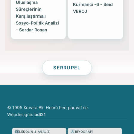
Uluslaşma
Kurmancî -6 - Seîd
Süreçlerinin
VEROJ
Karşılaştırmalı
Sosyo-Politik Analizi
- Serdar Roşan
SERRUPEL
© 1995 Kovara Bîr. Hemû heq parastî ne.
Webdesigne:
bdl21
LÊKOLÎN & ANALÎZ
BIYOGRAFÎ