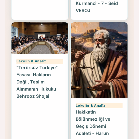
Kurmancî - 7 - Seîd
VEROJ
Lekolîn & Analîz
“Terörsüz Türkiye”
Yasası: Hakların
Değil, Teslim
Alınmanın Hukuku -
Behrooz Shojai
Lekolîn & Analîz
Hakikatin
Bölünmezliği ve
Geçiş Dönemi
Adaleti - Harun