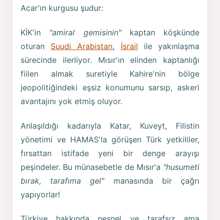
Acar'ın kurgusu şudur:
KİK'in
"amiral gemisinin"
kaptan köşkünde
oturan
Suudi Arabistan
,
İsrail
ile yakınlaşma
sürecinde ilerliyor. Mısır'ın elinden kaptanlığı
fiilen almak suretiyle Kahire'nin bölge
jeopolitiğindeki eşsiz konumunu sarsıp, askeri
avantajını yok etmiş oluyor.
Anlaşıldığı kadarıyla Katar, Kuveyt, Filistin
yönetimi ve HAMAS'la görüşen Türk yetkililer,
fırsattan istifade yeni bir denge arayışı
peşindeler. Bu münasebetle de Mısır'a
"husumeti
bırak, tarafıma gel"
manasında bir çağrı
yapıyorlar!
Türkiye hakkında nesnel ve tarafsız ama