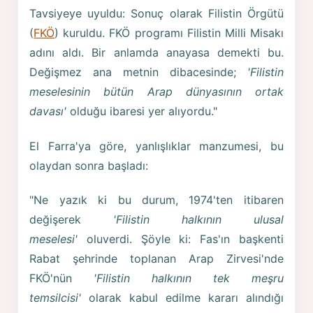
Tavsiyeye uyuldu: Sonuç olarak Filistin Örgütü
(
FKÖ
) kuruldu. FKÖ programı Filistin Milli Misakı
adını aldı. Bir anlamda anayasa demekti bu.
Değişmez ana metnin dibacesinde;
'Filistin
meselesinin bütün Arap dünyasının ortak
davası'
olduğu ibaresi yer alıyordu."
El Farra'ya göre, yanlışlıklar manzumesi, bu
olaydan sonra başladı:
"Ne yazık ki bu durum, 1974'ten itibaren
değişerek
'Filistin halkının ulusal
meselesi'
oluverdi. Şöyle ki: Fas'ın başkenti
Rabat şehrinde toplanan Arap Zirvesi'nde
FKÖ'nün
'Filistin halkının tek meşru
temsilcisi'
olarak kabul edilme kararı alındığı