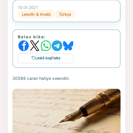
10.01.2021
Lekolîn & Analîz
Türkçe
Belav bike:
Linkê kopî bike
30589 caran hatiye xwendin.