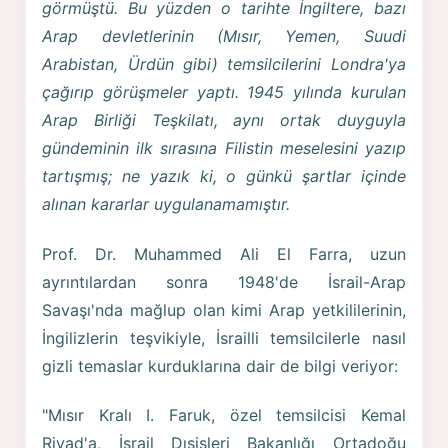
görmüştü. Bu yüzden o tarihte İngiltere, bazı
Arap devletlerinin (Mısır, Yemen, Suudi
Arabistan, Ürdün gibi) temsilcilerini Londra'ya
çağırıp görüşmeler yaptı. 1945 yılında kurulan
Arap Birliği Teşkilatı, aynı ortak duyguyla
gündeminin ilk sırasına Filistin meselesini yazıp
tartışmış; ne yazık ki, o günkü şartlar içinde
alınan kararlar uygulanamamıştır.
Prof. Dr. Muhammed Ali El Farra, uzun
ayrıntılardan sonra 1948'de İsrail-Arap
Savaşı'nda mağlup olan kimi Arap yetkililerinin,
İngilizlerin teşvikiyle, İsrailli temsilcilerle nasıl
gizli temaslar kurduklarına dair de bilgi veriyor:
"Mısır Kralı I. Faruk, özel temsilcisi Kemal
Riyad'a, İsrail Dışişleri Bakanlığı Ortadoğu