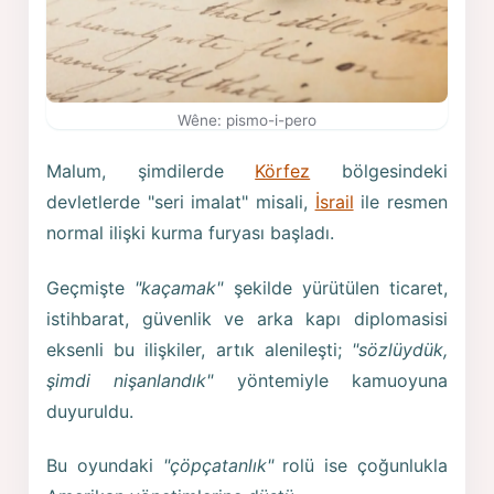
Wêne: pismo-i-pero
Malum, şimdilerde
Körfez
bölgesindeki
devletlerde "seri imalat" misali,
İsrail
ile resmen
normal ilişki kurma furyası başladı.
Geçmişte
"kaçamak"
şekilde yürütülen ticaret,
istihbarat, güvenlik ve arka kapı diplomasisi
eksenli bu ilişkiler, artık alenileşti;
"sözlüydük,
şimdi nişanlandık"
yöntemiyle kamuoyuna
duyuruldu.
Bu oyundaki
"çöpçatanlık"
rolü ise çoğunlukla