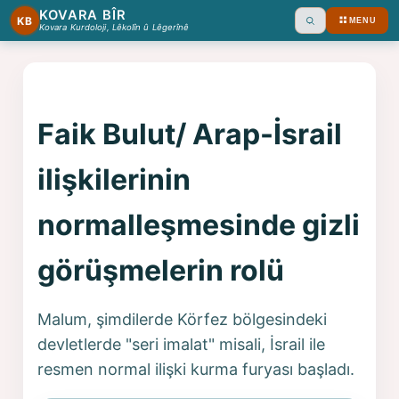
KOVARA BÎR
KB
MENU
Ara
Kovara Kurdoloji, Lêkolîn û Lêgerînê
Faik Bulut/ Arap-İsrail
ilişkilerinin
normalleşmesinde gizli
görüşmelerin rolü
Malum, şimdilerde Körfez bölgesindeki
devletlerde "seri imalat" misali, İsrail ile
resmen normal ilişki kurma furyası başladı.