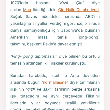
1970'lerin başında
"Kızıl Çin"
diye
anılan
Mao
liderliğindeki
Çin Halk Cumhuriyeti
,
Soğuk Savaş mücadelesi sırasında ABD'nin
yakınlaşma sinyalleri verdiğini görünce, o sırada
dünya şampiyonluğu için Japonya'da bulunan
Amerikan masa tenisi (ping-pong)
takımını, başkent Pekin'e davet etmişti.
"Ping- pong diplomasisi"
diye bilinen bu örtülü
temasın ardından ikili ilişkiler kurulmuştu.
Buradan hareketle, İsrail ile Arap devletleri
arasında bugün "
normalleşme
" diye tanımlanan
ilişkinin
"gizli ve saklı"
tarihinin perde arkasına
ışık tutacağım ve aynı çerçevede Filistinli
liderlerin yıllar boyunca İsrailli yetkililerle
yürüttükleri gizli görüşmelere de değineceğim.