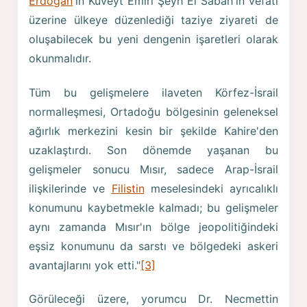
Erdoğan
'ın Kuveyt Emiri Şeyh El Sabah'ın vefatı
üzerine ülkeye düzenlediği taziye ziyareti de
oluşabilecek bu yeni dengenin işaretleri olarak
okunmalıdır.
Tüm bu gelişmelere ilaveten Körfez-İsrail
normalleşmesi, Ortadoğu bölgesinin geleneksel
ağırlık merkezini kesin bir şekilde Kahire'den
uzaklaştırdı. Son dönemde yaşanan bu
gelişmeler sonucu Mısır, sadece Arap-İsrail
ilişkilerinde ve
Filistin
meselesindeki ayrıcalıklı
konumunu kaybetmekle kalmadı; bu gelişmeler
aynı zamanda Mısır'ın bölge jeopolitiğindeki
eşsiz konumunu da sarstı ve bölgedeki askeri
avantajlarını yok etti."
[3]
Görüleceği üzere, yorumcu Dr. Necmettin