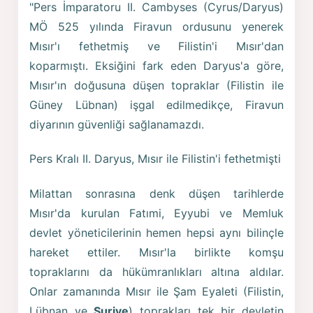
"Pers İmparatoru II. Cambyses (Cyrus/Daryus)
MÖ 525 yılında Firavun ordusunu yenerek
Mısır'ı fethetmiş ve Filistin'i Mısır'dan
koparmıştı. Eksiğini fark eden Daryus'a göre,
Mısır'ın doğusuna düşen topraklar (Filistin ile
Güney Lübnan) işgal edilmedikçe, Firavun
diyarının güvenliği sağlanamazdı.
Pers Kralı II. Daryus, Mısır ile Filistin'i fethetmişti
Milattan sonrasına denk düşen tarihlerde
Mısır'da kurulan Fatımi, Eyyubi ve Memluk
devlet yöneticilerinin hemen hepsi aynı bilinçle
hareket ettiler. Mısır'la birlikte komşu
topraklarını da hükümranlıkları altına aldılar.
Onlar zamanında Mısır ile Şam Eyaleti (Filistin,
Lübnan ve
Suriye
) toprakları tek bir devletin