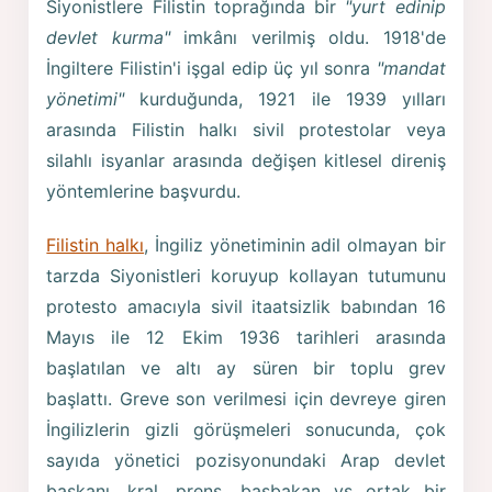
Siyonistlere Filistin toprağında bir
"yurt edinip
devlet kurma"
imkânı verilmiş oldu. 1918'de
İngiltere Filistin'i işgal edip üç yıl sonra
"mandat
yönetimi"
kurduğunda, 1921 ile 1939 yılları
arasında Filistin halkı sivil protestolar veya
silahlı isyanlar arasında değişen kitlesel direniş
yöntemlerine başvurdu.
Filistin halkı
, İngiliz yönetiminin adil olmayan bir
tarzda Siyonistleri koruyup kollayan tutumunu
protesto amacıyla sivil itaatsizlik babından 16
Mayıs ile 12 Ekim 1936 tarihleri arasında
başlatılan ve altı ay süren bir toplu grev
başlattı. Greve son verilmesi için devreye giren
İngilizlerin gizli görüşmeleri sonucunda, çok
sayıda yönetici pozisyonundaki Arap devlet
başkanı, kral, prens, başbakan vs ortak bir