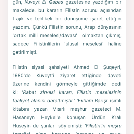
gün,
Kuveyt El Qabas
gazetesine yazdığım bir
makalede, bu kararın Filistin sorunu açısından
trajik ve tehlikeli bir dönüşüme işaret ettiğini
yazdım. Çünkü Filistin sorunu, Arap dünyasının
'ortak milli meselesi/davası' olmaktan çıkmış,
sadece Filistinlilerin 'ulusal meselesi' haline
getirilmişti.
Filistin siyasi şahsiyeti Ahmed El Şuqeyri,
1980'de Kuveyt'i ziyaret ettiğinde daveti
üzerine kendini görmeyle gittiğimde dedi
ki:
'Rabat zirvesi kararı, Filistin meselesinin
faaliyet alanını daraltmıştır.'
'Evham Barışı'
isimli
kitabını yazan Mısırlı meşhur gazeteci M.
Hasaneyn Heykel'e konuşan Ürdün Kralı
Hüseyin de şunları söylemişti:
'Filistin'in meşru
temsilci olma kararına inanıyor ve saygı