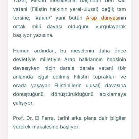
Yazar, Filistin meselesinin başından beri salt
vatani (Filistin halkının yerel-ulusal) değil; tam
tersine,
"kavmi"
yani bütün
Arap dünyası
nın
ortak milli davası olduğunu vurgulayarak
başlıyor yazısına.
Hemen ardından, bu meselenin daha önce
devletiyle milletiyle Arap halklarının hepsinin
davasıyken niçin darala darala vatani (bir
anlamda işgal edilmiş Filistin toprakları ve
orada yaşayan Filistinlilerin ulusal) davasına
dönüştüğünü, dönüştürüldüğünü açıklamaya
çalışıyor.
Prof. Dr. El Farra, tarihi arka plana dair bilgiler
vererek makalesine başlıyor: