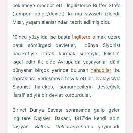
çekilmeye mecbur etti. İngilizlerce Buffer State
(tampon bölge/devlet) kurma siyaseti izlendi;
Mısır, yaşam alanlarından tecrit edilmiş oldu.
19'ncu yüzyılda ise başta
İngiltere
olmak üzere
batılı sömürgeci devletler, dünya Siyonist
hareketiyle ittifak kurmak suretiyle, Filistin'i
işgal edip ilk elde Avrupa'da yaşayanlar dâhil
dünyanın birçok yerinde bulunan
Yahudiler
i bu
topraklara yerleşmeye teşvik ettiler. Dolayısıyla
Siyonist harekete sömürgecilerin desteğiyle
'İsrail' adıyla bir devlet kurdurdular.
Birinci Dünya Savaşı sonrasında galip gelen
İngiltere Dışişleri Bakanı, 1917'de kendi adını
taşıyan
"Balfour Deklarasyonu"
nu yayımladı.