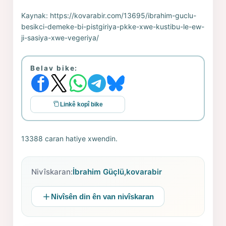
Kaynak:
https://kovarabir.com/13695/ibrahim-guclu-
besikci-demeke-bi-pistgiriya-pkke-xwe-kustibu-le-ew-
ji-sasiya-xwe-vegeriya/
Belav bike:
Linkê kopî bike
13388 caran hatiye xwendin.
Nivîskaran:
İbrahim Güçlü
,
kovarabir
Nivîsên din ên van nivîskaran