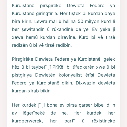
Kurdistanê pirsgirêke Dewleta Federe ya
Kurdistanê girîngtir e. Her tiştek bi kurdan dayê
bîra kirin. Lewra mal û hêlîna 50 mîlyon kurd li
ber şewitandin û rûxandinê de ye. Ev yeka jî
xewa hemû kurdan direvîne. Kurd bi vê tirsê
radizên û bi vê tirsê radibin.
Pirsgirêke Dewleta Federe ya Kurdistanê, gelek
hêz û bi taybetî jî PKKê bi tîfaqkarên xwe û bi
piştgiriya Dewletên kolonyalîst êrîşî Dewleta
Federe ya Kurdistanê dikin. Dixwazin dewleta
kurdan xirab bikin.
Her kurdek jî ji bona ev pirsa çarser bibe, di n
av lêgerînekê de ne. Her kurdek, her
kurdperwerek, her partî û rêxistineke