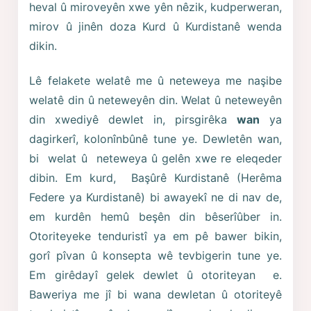
heval û miroveyên xwe yên nêzik, kudperweran,
mirov û jinên doza Kurd û Kurdistanê wenda
dikin.
Lê felakete welatê me û neteweya me naşibe
welatê din û neteweyên din. Welat û neteweyên
din xwediyê dewlet in, pirsgirêka
wan
ya
dagirkerî, kolonînbûnê tune ye. Dewletên wan,
bi welat û neteweya û gelên xwe re eleqeder
dibin. Em kurd, Başûrê Kurdistanê (Herêma
Federe ya Kurdistanê) bi awayekî ne di nav de,
em kurdên hemû beşên din bêserîûber in.
Otoriteyeke tenduristî ya em pê bawer bikin,
gorî pîvan û konsepta wê tevbigerin tune ye.
Em girêdayî gelek dewlet û otoriteyan e.
Baweriya me jî bi wana dewletan û otoriteyê