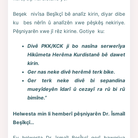
Beşek nivîsa Beşîkçî bê analîz kirin, diyar dibe
ku bes nêrîn û analîzên xwe pêşkêş nekiriye.
Pêşniyarên xwe jî rêz kirine. Gotiye ku:
Divê PKK/KCK ji bo nasîna serwerîya
Hikûmeta Herêma Kurdistanê bê dawet
kirin.
Ger nas neke divê herêmê terk bike.
Ger terk neke divê bi sepandina
mueyîdeyên îdarî û cezayî ra rû bi rû
bimîne.”
Helwesta min li hemberî pêşniyarên Dr. Îsmaîl
Beşîkçî…
Ev helwesta Dr. îsmaîl BeşÎkçî gorî baweriya