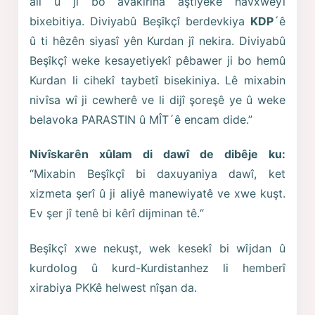
alî û ji bo avakirina aştiyeke navxweyî
bixebitiya. Diviyabû Beşîkçî berdevkiya
KDP
´ê
û ti hêzên siyasî yên Kurdan jî nekira. Diviyabû
Beşîkçî weke kesayetiyekî pêbawer ji bo hemû
Kurdan li cihekî taybetî bisekiniya. Lê mixabin
nivîsa wî ji cewherê ve li dijî şoreşê ye û weke
belavoka PARASTIN û MÎT´ê encam dide.”
Nivîskarên xûlam di dawî de dibêje ku:
“Mixabin Beşîkçî bi daxuyaniya dawî, ket
xizmeta şerî û ji aliyê manewiyatê ve xwe kuşt.
Ev şer jî tenê bi kêrî dijminan tê.“
Beşîkçî xwe nekuşt, wek kesekî bi wîjdan û
kurdolog û kurd-Kurdistanhez li hemberî
xirabiya PKKê helwest nîşan da.