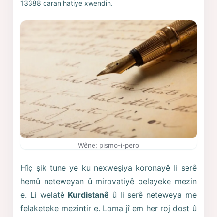
13388 caran hatiye xwendin.
Wêne: pismo-i-pero
Hîç şik tune ye ku nexweşiya koronayê li serê
hemû neteweyan û mirovatiyê belayeke mezin
e. Li welatê
Kurdistanê
û li serê neteweya me
felaketeke mezintir e. Loma jî em her roj dost û