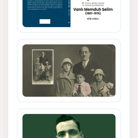
Memduh Selîmê Wanî (1887-1876)
Mihemed Mîhrî Hîlav ji afirênerên
rewşenbîriya nûjen e