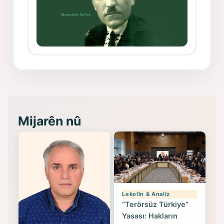
Memduh Selim ve Xoybûn
(Hoybun)’un Kuruluş Çalışmaları- 8
- Seîd Veroj
Mijarên nû
Lekolîn & Analîz
“Terörsüz Türkiye”
Yasası: Hakların