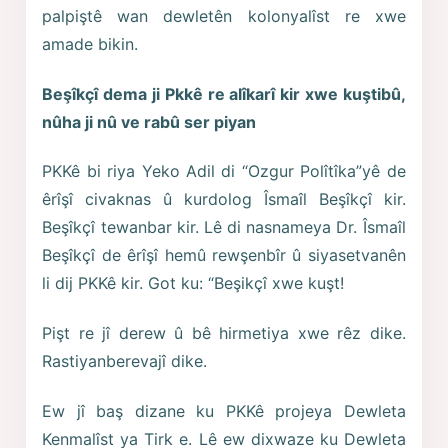
palpiştê wan dewletên kolonyalîst re xwe
amade bikin.
Beşîkçî dema ji Pkkê re alîkarî kir xwe kuştibû,
nûha ji nû ve rabû ser piyan
PKKê bi riya Yeko Adil di “Ozgur Polîtîka”yê de
êrîşî civaknas û kurdolog Îsmaîl Beşîkçî kir.
Beşîkçî tewanbar kir. Lê di nasnameya Dr. Îsmaîl
Beşîkçî de êrîşî hemû rewşenbîr û siyasetvanên
li dij PKKê kir. Got ku: “Beşikçî xwe kuşt!
Pişt re jî derew û bê hirmetiya xwe rêz dike.
Rastiyanberevajî dike.
Ew jî baş dizane ku PKKê projeya Dewleta
Kenmalîst ya Tirk e. Lê ew dixwaze ku Dewleta