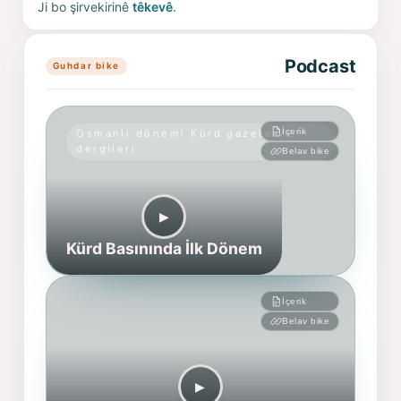
Ji bo şirvekirinê
têkevê
.
Podcast
Guhdar bike
İçerik
Osmanlı dönemi Kürd gazete ve
dergileri
Belav bike
▶︎
Kürd Basınında İlk Dönem
İçerik
Belav bike
▶︎