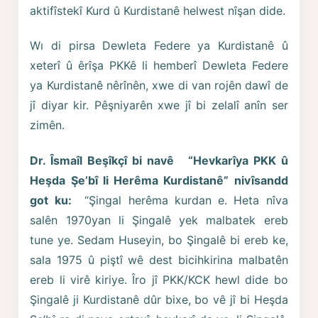
aktifîstekî Kurd û Kurdistanê helwest nîşan dide.
Wı di pirsa Dewleta Federe ya Kurdistanê û
xeterî û êrîşa PKKê li hemberî Dewleta Federe
ya Kurdistanê nêrînên, xwe di van rojên dawî de
jî diyar kir. Pêşniyarên xwe jî bi zelalî anîn ser
zimên.
Dr. Îsmaîl
Beşîkçî bi navê “Hevkarîya PKK û
Heşda Şe’bî li Herêma Kurdistanê” nivîsandd
got ku:
“Şingal herêma kurdan e. Heta nîva
salên 1970yan li Şingalê yek malbatek ereb
tune ye. Sedam Huseyin, bo Şingalê bi ereb ke,
sala 1975 û piştî wê dest bicihkirina malbatên
ereb li virê kiriye. Îro jî PKK/KCK hewl dide bo
Şingalê ji Kurdistanê dûr bixe, bo vê jî bi Heşda