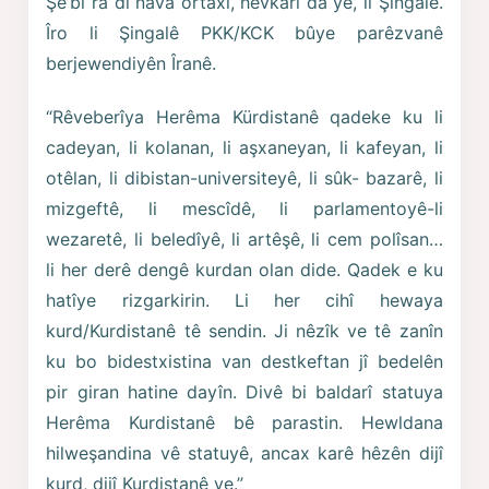
Şe’bî ra di nava ortaxî, hevkarî da ye, li Şingalê.
Îro li Şingalê PKK/KCK bûye parêzvanê
berjewendiyên Îranê.
“Rêveberîya Herêma Kürdistanê qadeke ku li
cadeyan, li kolanan, li aşxaneyan, li kafeyan, li
otêlan, li dibistan-universiteyê, li sûk- bazarê, li
mizgeftê, li mescîdê, li parlamentoyê-li
wezaretê, li beledîyê, li artêşê, li cem polîsan…
li her derê dengê kurdan olan dide. Qadek e ku
hatîye rizgarkirin. Li her cihî hewaya
kurd/Kurdistanê tê sendin. Ji nêzîk ve tê zanîn
ku bo bidestxistina van destkeftan jî bedelên
pir giran hatine dayîn. Divê bi baldarî statuya
Herêma Kurdistanê bê parastin. Hewldana
hilweşandina vê statuyê, ancax karê hêzên dijî
kurd, dijî Kurdistanê ye.”