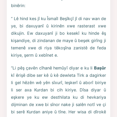
binêrin:
“ Lê hind kes jî ku Îsmaîl Beşîkçî jî di nav wan de
ye, bi daxuyanî û kirinên xwe rasterast xwe
dikujin. Ew daxuyanî ji bo kesekî ku hinde êş
kişandiye, di zindanan de maye û beşek girîng ji
temenê xwe di riya têkoşîna zanistê de feda
kiriye, şerm û xebînet e.
“Li pêş çavên cîhanê hemûyî diyar e ku li
Başûr
kî êrişê dibe ser kê û kê dewleta Tirk a dagirker
li gel hêzên wê yên sîxurî, leşkerî û aborî biriye
li ser axa Kurdan bi cih kiriye. Dîsa diyar û
eşkere ye ku ew desthilata ku di hevkariya
dijminan de xwe bi sînor nake ji salên notî ve çi
bi serê Kurdan aniye û tîne. Her wisa di dîrokê