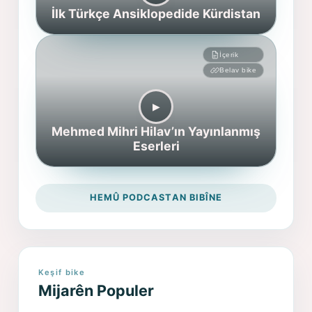
İlk Türkçe Ansiklopedide Kürdistan
İçerik
Belav bike
▶︎
Mehmed Mihri Hilav’ın Yayınlanmış
Eserleri
HEMÛ PODCASTAN BIBÎNE
Keşif bike
Mijarên Populer