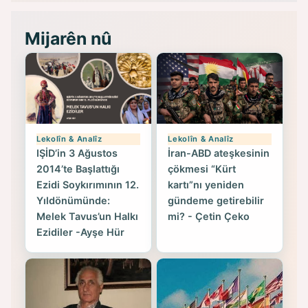
Mijarên nû
Lekolîn & Analîz
Lekolîn & Analîz
IŞİD’in 3 Ağustos
İran-ABD ateşkesinin
2014’te Başlattığı
çökmesi “Kürt
Ezidi Soykırımının 12.
kartı”nı yeniden
Yıldönümünde:
gündeme getirebilir
Melek Tavus’un Halkı
mi? - Çetin Çeko
Ezidiler -Ayşe Hür