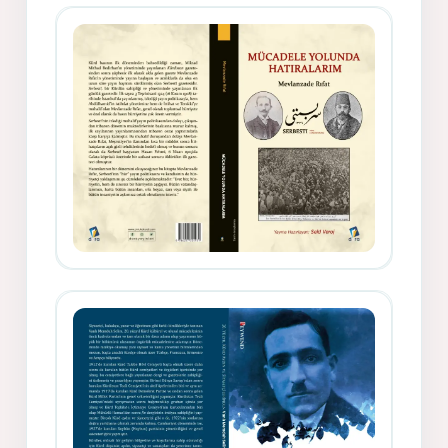
Gazeteci, Yazar, Hukukçu ve
Siyasetçi Kimliğiyle Mevlanzade
Rıfat - Seîd Veroj