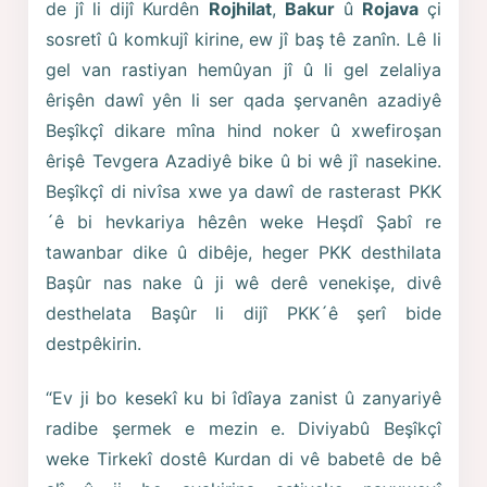
de jî li dijî Kurdên
Rojhilat
,
Bakur
û
Rojava
çi
sosretî û komkujî kirine, ew jî baş tê zanîn. Lê li
gel van rastiyan hemûyan jî û li gel zelaliya
êrişên dawî yên li ser qada şervanên azadiyê
Beşîkçî dikare mîna hind noker û xwefiroşan
êrişê Tevgera Azadiyê bike û bi wê jî nasekine.
Beşîkçî di nivîsa xwe ya dawî de rasterast PKK
´ê bi hevkariya hêzên weke Heşdî Şabî re
tawanbar dike û dibêje, heger PKK desthilata
Başûr nas nake û ji wê derê venekişe, divê
desthelata Başûr li dijî PKK´ê şerî bide
destpêkirin.
“Ev ji bo kesekî ku bi îdîaya zanist û zanyariyê
radibe şermek e mezin e. Diviyabû Beşîkçî
weke Tirkekî dostê Kurdan di vê babetê de bê