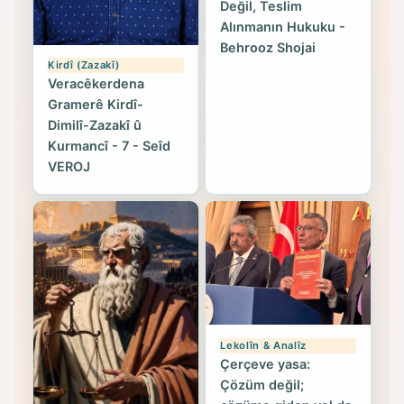
Değil, Teslim
Alınmanın Hukuku -
Behrooz Shojai
Kirdî (Zazakî)
Veracêkerdena
Gramerê Kirdî-
Dimilî-Zazakî û
Kurmancî - 7 - Seîd
VEROJ
Lekolîn & Analîz
Çerçeve yasa:
Çözüm değil;