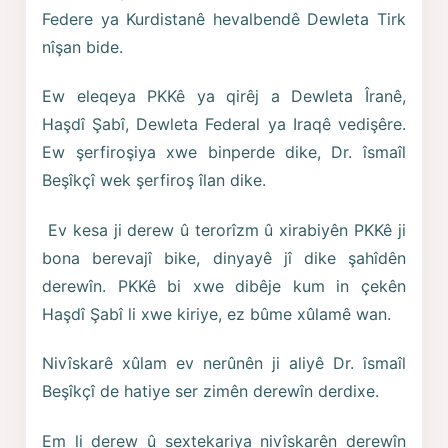
Federe ya Kurdistanê hevalbendê Dewleta Tirk
nîşan bide.
Ew eleqeya PKKê ya qirêj a Dewleta Îranê,
Haşdî Şabî, Dewleta Federal ya Iraqê vedişêre.
Ew şerfiroşiya xwe binperde dike, Dr. îsmaîl
Beşîkçî wek şerfiroş îlan dike.
Ev kesa ji derew û terorîzm û xirabiyên PKKê ji
bona berevajî bike, dinyayê jî dike şahîdên
derewîn. PKKê bi xwe dibêje kum in çekên
Haşdî Şabî li xwe kiriye, ez bûme xûlamê wan.
Nivîskarê xûlam ev nerûnên ji aliyê Dr. îsmaîl
Beşîkçî de hatiye ser zimên derewîn derdixe.
Em li derew û sextekariya nivîskarên derewîn