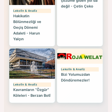
çözüme giden yol da
değil - Çetin Çeko
Lekolîn & Analîz
Hakikatin
Bölünmezliği ve
Geçiş Dönemi
Adaleti - Harun
Yalçın
Lekolîn & Analîz
Bizi Yolumuzdan
Döndüremezler!
Lekolîn & Analîz
Kavramların “Özgür”
Köleleri - Berzan Botî