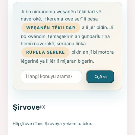
Ji bo nirxandina weşanên têkildarî vê
naverokê, ji kerema xwe serî li beşa
a li jêr bidin. Ji
WEŞANÊN TÊKILDAR
bo xwendin, temaşekirin an guhdarîkirina
hemû naverokê, serdana lînka
bikin an jî bi motora
RÛPELA SEREKE
lêgerînê ya li jêr li mijaran bigerin.
Arama yapın
Ara
Şirvove
(0)
Hêj şîrove nînin. Şiroveya yekem tu bike.