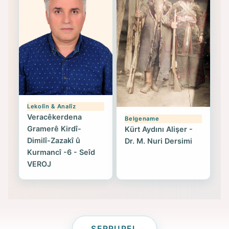
Lekolîn & Analîz
Veracêkerdena
Belgename
Gramerê Kirdî-
Kürt Aydını Alişer -
Dimilî-Zazakî û
Dr. M. Nuri Dersimi
Kurmancî -6 - Seîd
VEROJ
SERRUPEL