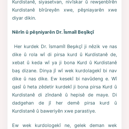
Kurdistanê, siyasetvan, nivîskar û rewşenbîrên
Kurdistanê bîrûreyên xwe, pêşniayarên xwe
diyar dikin.
Nêrîn û pêşniyarên Dr. Îsmaîl Beşîkçî
Her kurdek Dr. îsmamîl Beşıkçî ji nêzik ve nas
dike û rola wî di pirsa kurd û Kurdistanê de,
xebat û keda wî ya ji bona Kurd û Kurdistanê
baş dizane. Dinya jî wî wek kurdolagekî bi nav
dike û nas dike. Ew kesekî bi navûdeng e. Wî
qasî û heta zêdetir kurdekî ji bona pirsa Kurd û
Kurdistanê di zîndanê û hepisê de maye. Di
dadgehan de jî her demê pirsa kurd û
Kurdistanê û baweriyên xwe parastiye.
Ew wek kurdologekî ne, gelek deman wek