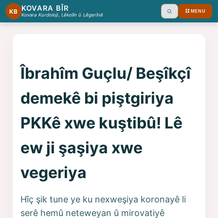
KOVARA BÎR
KB
MENU
Ara
Kovara Kurdoloji, Lêkolîn û Lêgerînê
Îbrahîm Guçlu/ Beşîkçî
demekê bi piştgiriya
PKKê xwe kuştibû! Lê
ew ji şaşiya xwe
vegeriya
Hîç şik tune ye ku nexweşiya koronayê li
serê hemû neteweyan û mirovatiyê