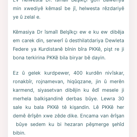
min xwediyê kêmasî be jî, helwesta rêzdariyê
ye û zelal e.
Kêmasiya Dr îsmaîl Belşîkçı ew e ku ew dibêja
em carek din, serwerî û desthilatdariya Dewleta
Federe ya Kurdistanê bînin bîra PKKê, pişt re ji
bona terkirina PKKê bila biryar bê dayin.
Ez û gelek kurdpewer, 400 kurdên nivîskar,
ronakbîr, rojnamevan, hiqûqzane, jin û merên
karmend, siyasetvan dibêjin ku êdî mesele ji
merhela balkişandinê derbas bûye. Lewra 30
sale ku bala PKKê tê kişandin. Lê PKKê her
demê êrîşên xwe zêde dike. Encama van êrîşan
bûye sedem ku bi hezaran pêşmerge şehîd
bibin.