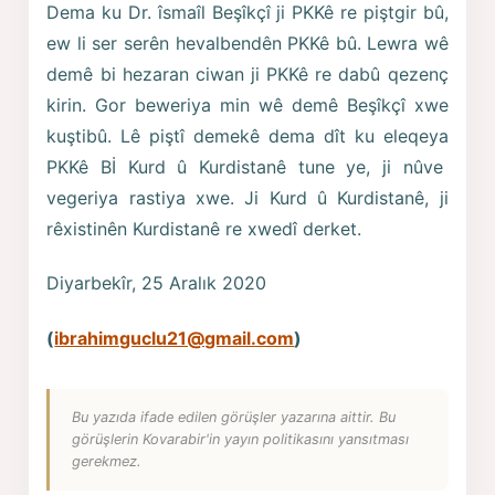
Dema ku Dr. îsmaîl Beşîkçî ji PKKê re piştgir bû,
ew li ser serên hevalbendên PKKê bû. Lewra wê
demê bi hezaran ciwan ji PKKê re dabû qezenç
kirin. Gor beweriya min wê demê Beşîkçî xwe
kuştibû. Lê piştî demekê dema dît ku eleqeya
PKKê Bİ Kurd û Kurdistanê tune ye, ji nûve
vegeriya rastiya xwe. Ji Kurd û Kurdistanê, ji
rêxistinên Kurdistanê re xwedî derket.
Diyarbekîr, 25 Aralık 2020
(
ibrahimguclu21@gmail.com
)
Bu yazıda ifade edilen görüşler yazarına aittir. Bu
görüşlerin Kovarabir'in yayın politikasını yansıtması
gerekmez.