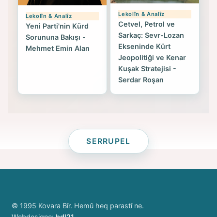
Lekolîn & Analîz
Lekolîn & Analîz
Cetvel, Petrol ve
Yeni Parti'nin Kürd
Sarkaç: Sevr-Lozan
Sorununa Bakışı -
Ekseninde Kürt
Mehmet Emin Alan
Jeopolitiği ve Kenar
Kuşak Stratejisi -
Serdar Roşan
SERRUPEL
© 1995 Kovara Bîr. Hemû heq parastî ne.
Webdesigne:
bdl21