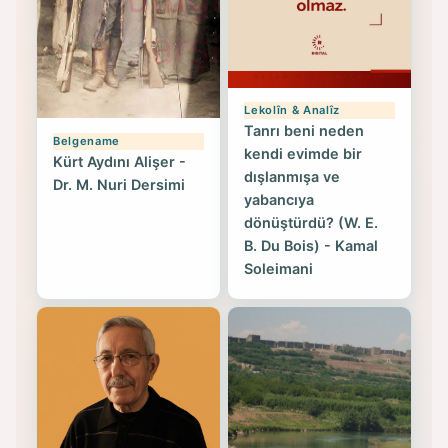
Lekolîn & Analîz
Tanrı beni neden
Belgename
kendi evimde bir
Kürt Aydını Alişer -
dışlanmışa ve
Dr. M. Nuri Dersimi
yabancıya
dönüştürdü? (W. E.
B. Du Bois) - Kamal
Soleimani