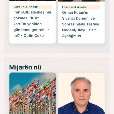
Lekolîn & Analîz
Lekolîn & Analîz
İran-ABD ateşkesinin
Orhan Kotan’ın
çökmesi “Kürt
Şıvancı Dönemi ve
kartı”nı yeniden
Sonrasındaki Tasfiye
gündeme getirebilir
Nedeni/Olayı - Sait
mi? - Çetin Çeko
Aydoğmuş
Mijarên nû