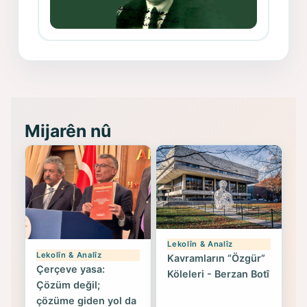
Memduh Selim ve Xoybûn
(Hoybun)’un Kuruluş Çalışmaları- 8
- Seîd Veroj
Mijarên nû
Lekolîn & Analîz
Lekolîn & Analîz
Kavramların “Özgür”
Çerçeve yasa:
Köleleri - Berzan Botî
Çözüm değil;
çözüme giden yol da