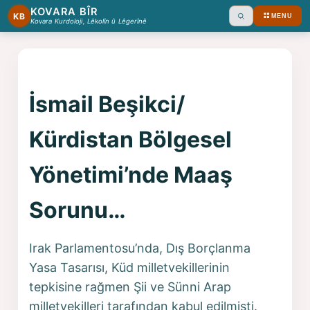
KOVARA BÎR
KB
MENU
Ara
Kovara Kurdoloji, Lêkolîn û Lêgerînê
İsmail Beşikci/
Kürdistan Bölgesel
Yönetimi’nde Maaş
Sorunu…
Irak Parlamentosu’nda, Dış Borçlanma
Yasa Tasarısı, Küd milletvekillerinin
tepkisine rağmen Şii ve Sünni Arap
milletvekilleri tarafından kabul edilmişti.