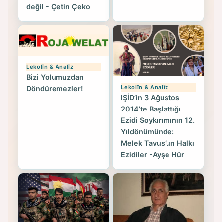
değil - Çetin Çeko
Lekolîn & Analîz
Bizi Yolumuzdan
Lekolîn & Analîz
Döndüremezler!
IŞİD’in 3 Ağustos
2014’te Başlattığı
Ezidi Soykırımının 12.
Yıldönümünde:
Melek Tavus’un Halkı
Ezidiler -Ayşe Hür