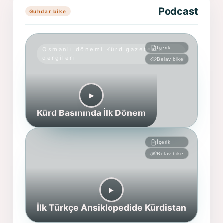
Podcast
Guhdar bike
İçerik
Osmanlı dönemi Kürd gazete ve
dergileri
Belav bike
▶︎
Kürd Basınında İlk Dönem
İçerik
Belav bike
▶︎
İlk Türkçe Ansiklopedide Kürdistan