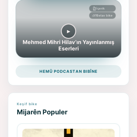
İçerik
Belav bike
▶︎
Mehmed Mihri Hilav’ın Yayınlanmış
Eserleri
HEMÛ PODCASTAN BIBÎNE
Keşif bike
Mijarên Populer