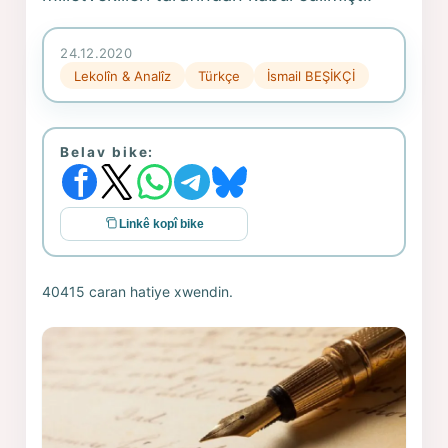
24.12.2020
Lekolîn & Analîz
Türkçe
İsmail BEŞİKÇİ
Belav bike:
Linkê kopî bike
40415 caran hatiye xwendin.