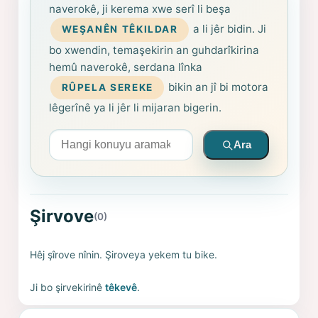
naverokê, ji kerema xwe serî li beşa
a li jêr bidin. Ji
WEŞANÊN TÊKILDAR
bo xwendin, temaşekirin an guhdarîkirina
hemû naverokê, serdana lînka
bikin an jî bi motora
RÛPELA SEREKE
lêgerînê ya li jêr li mijaran bigerin.
Arama yapın
Ara
Şirvove
(0)
Hêj şîrove nînin. Şiroveya yekem tu bike.
Ji bo şirvekirinê
têkevê
.