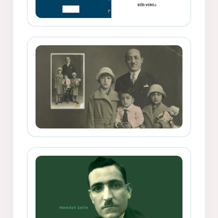
Memduh Selîmê Wanî (1887-1876)
Mihemed Mîhrî Hîlav ji afirênerên
rewşenbîriya nûjen e