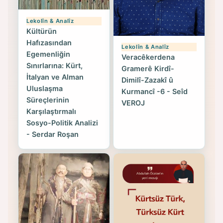
Lekolîn & Analîz
Kültürün
Hafızasından
Lekolîn & Analîz
Egemenliğin
Veracêkerdena
Sınırlarına: Kürt,
Gramerê Kirdî-
İtalyan ve Alman
Dimilî-Zazakî û
Uluslaşma
Kurmancî -6 - Seîd
Süreçlerinin
VEROJ
Karşılaştırmalı
Sosyo-Politik Analizi
- Serdar Roşan