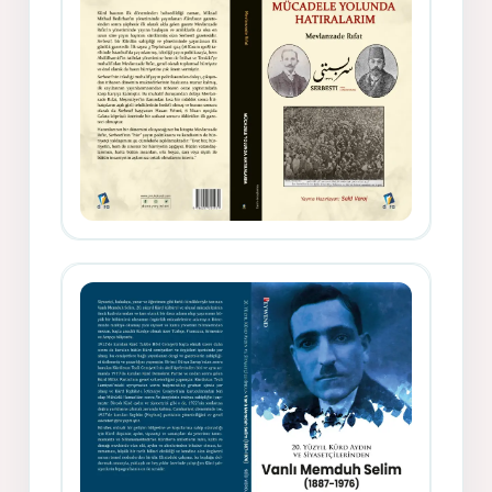
Gazeteci, Yazar, Hukukçu ve
Siyasetçi Kimliğiyle Mevlanzade
Rıfat - Seîd Veroj