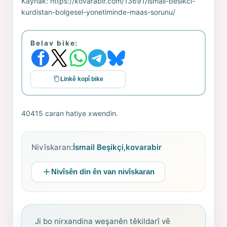
Kaynak:
https://kovarabir.com/13691/ismail-besikci-
kurdistan-bolgesel-yonetiminde-maas-sorunu/
Belav bike:
Linkê kopî bike
40415 caran hatiye xwendin.
Nivîskaran:
İsmail Beşikçi
,
kovarabir
Nivîsên din ên van nivîskaran
Ji bo nirxandina weşanên têkildarî vê