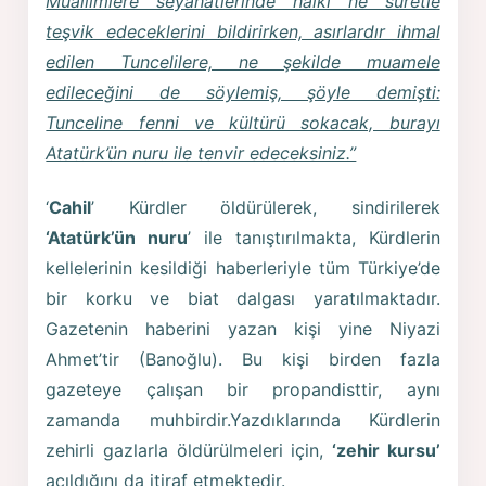
Muallimlere seyahatlerinde halkı ne suretle
teşvik edeceklerini bildirirken, asırlardır ihmal
edilen Tuncelilere, ne şekilde muamele
edileceğini de söylemiş, şöyle demişti:
Tunceline fenni ve kültürü sokacak, burayı
Atatürk’ün nuru ile tenvir edeceksiniz.”
‘
Cahil
’ Kürdler öldürülerek, sindirilerek
‘Atatürk’ün nuru
’ ile tanıştırılmakta, Kürdlerin
kellelerinin kesildiği haberleriyle tüm Türkiye’de
bir korku ve biat dalgası yaratılmaktadır.
Gazetenin haberini yazan kişi yine Niyazi
Ahmet’tir (Banoğlu). Bu kişi birden fazla
gazeteye çalışan bir propandisttir, aynı
zamanda muhbirdir.Yazdıklarında Kürdlerin
zehirli gazlarla öldürülmeleri için,
‘zehir kursu’
açıldığını da itiraf etmektedir.