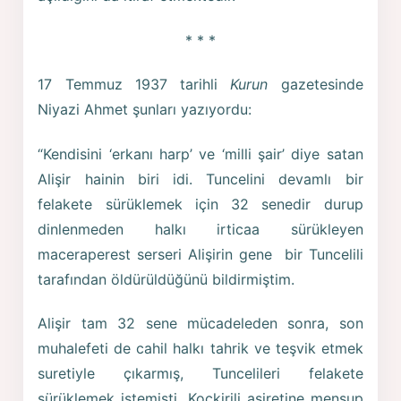
* * *
17 Temmuz 1937 tarihli
Kurun
gazetesinde
Niyazi Ahmet şunları yazıyordu:
“Kendisini ‘erkanı harp’ ve ‘milli şair’ diye satan
Alişir hainin biri idi. Tuncelini devamlı bir
felakete sürüklemek için 32 senedir durup
dinlenmeden halkı irticaa sürükleyen
maceraperest serseri Alişirin gene bir Tuncelili
tarafından öldürüldüğünü bildirmiştim.
Alişir tam 32 sene mücadeleden sonra, son
muhalefeti de cahil halkı tahrik ve teşvik etmek
suretiyle çıkarmış, Tuncelileri felakete
sürüklemek istemişti. Koçkirili aşiretine mensup