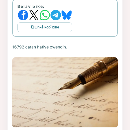
Belav bike:
Linkê kopî bike
16792 caran hatiye xwendin.