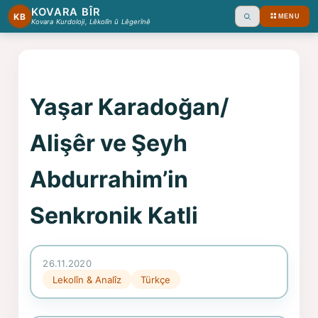
KOVARA BÎR
KB
MENU
Ara
Kovara Kurdoloji, Lêkolîn û Lêgerînê
Yaşar Karadoğan/
Alişêr ve Şeyh
Abdurrahim’in
Senkronik Katli
26.11.2020
Lekolîn & Analîz
Türkçe