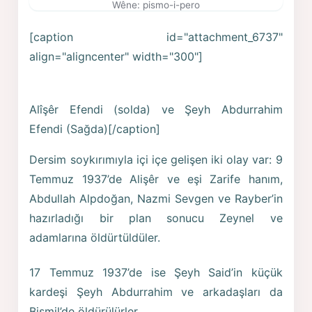
Wêne: pismo-i-pero
[caption id="attachment_6737"
align="aligncenter" width="300"]
Alîşêr Efendi (solda) ve Şeyh Abdurrahim
Efendi (Sağda)[/caption]
Dersim soykırımıyla içi içe gelişen iki olay var: 9
Temmuz 1937’de Alişêr ve eşi Zarife hanım,
Abdullah Alpdoğan, Nazmi Sevgen ve Rayber’in
hazırladığı bir plan sonucu Zeynel ve
adamlarına öldürtüldüler.
17 Temmuz 1937’de ise Şeyh Said’in küçük
kardeşi Şeyh Abdurrahim ve arkadaşları da
Bismil’de öldürülürler.