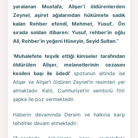
yaralanan Mustafa, Alişer’i öldürenlerden
Zeynel, aşiret ağalarından hükümete sadık
kalan Rehber efendi, Mehmet, Yusuf,. Ön
sırada soldan itibaren: Yusuf, rehber’in oğlu
Ali, Rehber’in yeğeni Hüseyin, Seyid Sultan.”
‘Muhalefete teşvik ettiği kimseler tarafından
öldürülen Alişer, melanetlerinin cezasını
kesilen başı ile ödedi’
spotunun altında ise
Alişer ve Alişer’i öldüren Zeynel’in resimleri yer
almaktadır. Katil, Cumhuriyet’in sembolü fötr
şapka ile poz vermektedir.
Haberin devamında Dersim ve halkına karşı
tehditler devam etmektedir: