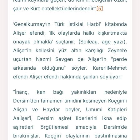
şair ve Kürt entellektüellerindendir.”
[5]
‘Genelkurmay’ın Türk İstiklal Harbi’ kitabında
Alişer efendi, ‘ilk olaylarda halkı kışkırtmakta
önayak olmakla’ suçlanır. (Soileau, age yazı).
Alişer’in kellesini yüz altın karşılığı Zeynel’e
uçurtan Nazmi Sevgen de ‘Alişer’in
“
perde
arkasında olduğunu’’ söyler. KarerliMehmet
efendi Alişer efendi hakkında şunları söylüyor:
“İnanç, kan bağı yakınlıkları nedeniyle
Dersim’den tamamen ümidini kesmeyen Koçgirili
Alişan ve Haydar beyler, Umumi Katipleri
Aalişer’i, Dersim aşiret liderlerini ikna edip
aşiretleri örgütlemesi amacıyla Dersim’de
bırakmışlar. Koçgiri olaylarının bastırılmasına