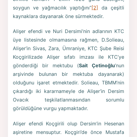
soygun ve yağmacılık yaptığını”
[2]
da çeşitli
kaynaklara dayanarak öne sürmektedir.
Alişer efendi ve Nuri Dersimi’nin adlarının KTC
üye listesinde olmamasına rağmen, D.Solieau,
Alişer’in Sivas, Zara, Ümraniye, KTC Şube Reisi
Koçgirilizade Alişer sıfatı imzası ile KTC’ye
gönderdiği bir mektubu (
Sait Çetinoğlu
’nun
arşivinde bulunan bir mektuba dayanarak)
olduğunu işaret etmektedir. Solieau, TBMM’nin
çıkardığı iki kararnameyle de Alişer’in Dersim
Ovacık teşkilatlanmasından sorumlu
görüldüğüne vurgu yapmaktadır.
Alişer efendi Koçgirili olup Dersim’in Hesenan
aşiretine mensuptur. Koçgiri’de önce Mustafa