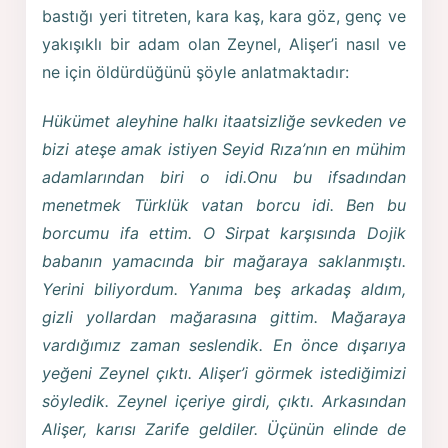
bastığı yeri titreten, kara kaş, kara göz, genç ve
yakışıklı bir adam olan Zeynel, Alişer’i nasıl ve
ne için öldürdüğünü şöyle anlatmaktadır:
Hükümet aleyhine halkı itaatsizliğe sevkeden ve
bizi ateşe amak istiyen Seyid Rıza’nın en mühim
adamlarından biri o idi.Onu bu ifsadından
menetmek Türklük vatan borcu idi. Ben bu
borcumu ifa ettim. O Sirpat karşısında Dojik
babanın yamacında bir mağaraya saklanmıştı.
Yerini biliyordum. Yanıma beş arkadaş aldım,
gizli yollardan mağarasına gittim. Mağaraya
vardığımız zaman seslendik. En önce dışarıya
yeğeni Zeynel çıktı. Alişer’i görmek istediğimizi
söyledik. Zeynel içeriye girdi, çıktı. Arkasından
Alişer, karısı Zarife geldiler. Üçünün elinde de