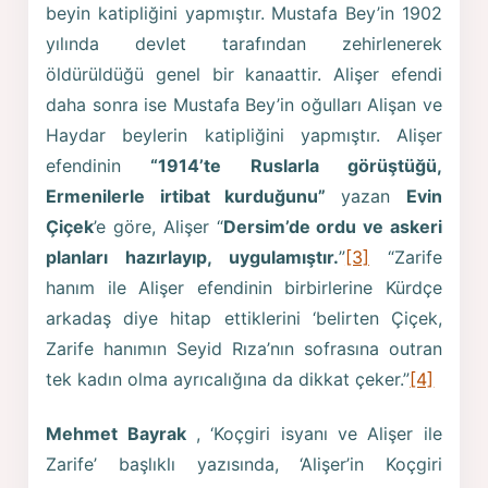
beyin katipliğini yapmıştır. Mustafa Bey’in 1902
yılında devlet tarafından zehirlenerek
öldürüldüğü genel bir kanaattir. Alişer efendi
daha sonra ise Mustafa Bey’in oğulları Alişan ve
Haydar beylerin katipliğini yapmıştır. Alişer
efendinin
“1914’te Ruslarla görüştüğü,
Ermenilerle irtibat kurduğunu”
yazan
Evin
Çiçek
’e göre, Alişer “
Dersim’de ordu ve askeri
planları hazırlayıp, uygulamıştır.
”
[3]
“Zarife
hanım ile Alişer efendinin birbirlerine Kürdçe
arkadaş diye hitap ettiklerini ‘belirten Çiçek,
Zarife hanımın Seyid Rıza’nın sofrasına outran
tek kadın olma ayrıcalığına da dikkat çeker.”
[4]
Mehmet Bayrak
, ‘Koçgiri isyanı ve Alişer ile
Zarife’ başlıklı yazısında, ‘Alişer’in Koçgiri