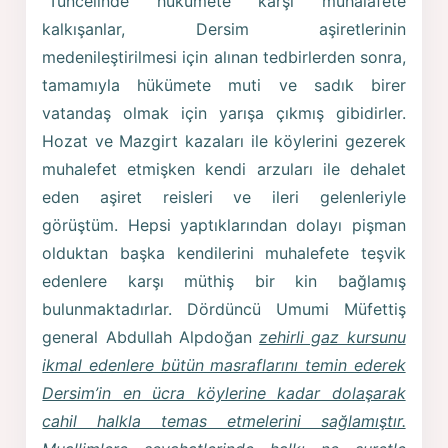
“Tuncelinde hükümete karşı muhalafete
kalkışanlar, Dersim aşiretlerinin
medenileştirilmesi için alınan tedbirlerden sonra,
tamamıyla hükümete muti ve sadık birer
vatandaş olmak için yarışa çıkmış gibidirler.
Hozat ve Mazgirt kazaları ile köylerini gezerek
muhalefet etmişken kendi arzuları ile dehalet
eden aşiret reisleri ve ileri gelenleriyle
görüştüm. Hepsi yaptıklarından dolayı pişman
olduktan başka kendilerini muhalefete teşvik
edenlere karşı müthiş bir kin bağlamış
bulunmaktadırlar. Dördüncü Umumi Müfettiş
general Abdullah Alpdoğan
zehirli gaz kursunu
ikmal edenlere bütün masraflarını temin ederek
Dersim’in en ücra köylerine kadar dolaşarak
cahil halkla temas etmelerini sağlamıştır.