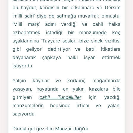
bu haydut, kendisini bir erkanıharp ve Dersim
‘milli şairi’ diye de satmağa muvaffak olmuştu.
‘Milli marş’ adını verdiği ve cahil halka
ezberletmek istediği bir manzumede koç
uşaklarınına ‘Tayyare sesleri bize sinek vızıltısı
gibi geliyor’ dedirtiyor ve batıl itikatlara
dayanarak şapkaya halkı isyan ettirmek
istiyordu.
Yalçın kayalar ve korkunç mağaralarda
yaşayan, hayatında en yakın kazalara bile
gitmiyen
cahil Tuncelililer
için yazdığı
manzumelerin hepsinde irticaı ve yalanı
saçıyordu:
‘Gönül gel gezelim Munzur dağı’nı