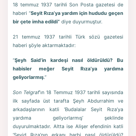
18 temmuz 1937 tarihli Son Posta gazetesi de
haberi “
Seyit Rıza’ya yardım için hududu geçen
bir çete imha edildi”
diye duyurmuştur.
21 temmuz 1937 tarihli Türk sözü gazetesi
haberi şöyle aktarmaktadır:
“
Şeyh Said’in kardeşi nasıl öldürüldü? Bu
habisler meğer Seyit Rıza’ya yardıma
geliyorlarmış
.”
Son Telgraf
’ın 18 Temmuz 1937 tarihli sayısında
ilk sayfada üst tarafta Şeyh Abdurrahim ve
arkadaşlarının katli ‘Budalalar Seyit Rıza’ya
yardıma geliyorlarmış’ şeklinde
duyurulmaktadır. Altta ise Alişer efendinin katli
‘Seyid Rıza’nın erkanı harbi nasıl öldürüldü?