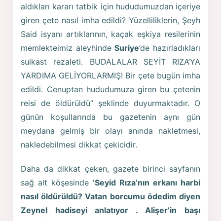
aldıkları kararı tatbik için hududumuzdan içeriye
giren çete nasıl imha edildi? Yüzelliliklerin, Şeyh
Said isyanı artıklarının, kaçak eşkiya resilerinin
memlekteimiz aleyhinde
Suriye
’de hazırladıkları
suikast rezaleti. BUDALALAR SEYİT RIZA’YA
YARDIMA GELİYORLARMIŞ! Bir çete bugün imha
edildi. Cenuptan hududumuza giren bu çetenin
reisi de öldürüldü’’ şeklinde duyurmaktadır. O
günün koşullarında bu gazetenin aynı gün
meydana gelmiş bir olayı anında nakletmesi,
nakledebilmesi dikkat çekicidir.
Daha da dikkat çeken, gazete birinci sayfanın
sağ alt köşesinde
’Seyid Rıza’nın erkanı harbi
nasıl öldürüldü? Vatan borcumu ödedim diyen
Zeynel hadiseyi anlatıyor . Alişer’in başı