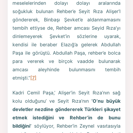
meselelerinden dolayı dolayı aralarında
soğukluk bulunan Rehber’e Seyit Rıza Alişer’I
göndererek, Binbaşı Şevket’e aldanmamasını
tembih ettiyse de, Rehber amcası Seyid Rıza’yı
dinlemeyerek Şevket’in sözlerine uyarak,
kendisi ile beraber Elazığ’a gelerek Abdullah
Paşa ile görüştü. Abdullah Paşa, rehber’e bolca
para vererek ve birçok vaadde bulunarak
amcası aleyhinde bulunmasını tembih
etmişti.”
[7]
Kadri Cemil Paşa,’ Alişer’in Seyit Rıza’nın sağ
kolu olduğunu’ ve Seyit Rıza’nın
‘O’nu büyük
devletler nezdine göndererek Türkleri şikayet
etmek istediğini ve Rehber’in de bunu
bildiğini’
söylüyor, Rehber’in Zeynel vasıtasıyla