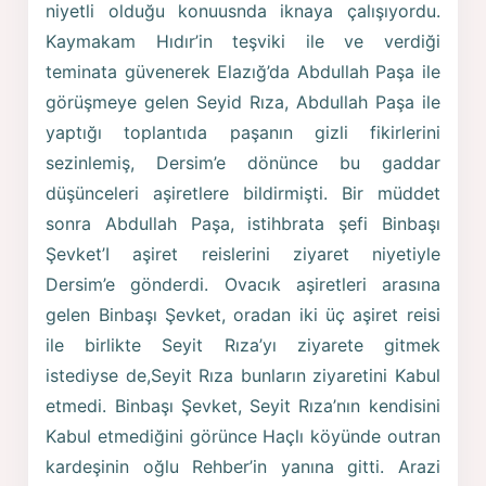
niyetli olduğu konuusnda iknaya çalışıyordu.
Kaymakam Hıdır’in teşviki ile ve verdiği
teminata güvenerek Elazığ’da Abdullah Paşa ile
görüşmeye gelen Seyid Rıza, Abdullah Paşa ile
yaptığı toplantıda paşanın gizli fikirlerini
sezinlemiş, Dersim’e dönünce bu gaddar
düşünceleri aşiretlere bildirmişti. Bir müddet
sonra Abdullah Paşa, istihbrata şefi Binbaşı
Şevket’I aşiret reislerini ziyaret niyetiyle
Dersim’e gönderdi. Ovacık aşiretleri arasına
gelen Binbaşı Şevket, oradan iki üç aşiret reisi
ile birlikte Seyit Rıza’yı ziyarete gitmek
istediyse de,Seyit Rıza bunların ziyaretini Kabul
etmedi. Binbaşı Şevket, Seyit Rıza’nın kendisini
Kabul etmediğini görünce Haçlı köyünde outran
kardeşinin oğlu Rehber’in yanına gitti. Arazi