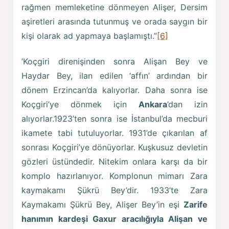
rağmen memleketine dönmeyen Alişer, Dersim
aşiretleri arasında tutunmuş ve orada saygın bir
kişi olarak ad yapmaya başlamıştı.”
[6]
’Koçgiri direnişinden sonra Alişan Bey ve
Haydar Bey, ilan edilen ‘affın’ ardından bir
dönem Erzincan’da kalıyorlar. Daha sonra ise
Koçgiri’ye dönmek için
Ankara
’dan izin
alıyorlar.1923’ten sonra ise İstanbul’da mecburi
ikamete tabi tutuluyorlar. 1931’de çıkarılan af
sonrası Koçgiri’ye dönüyorlar. Kuşkusuz devletin
gözleri üstündedir. Nitekim onlara karşı da bir
komplo hazırlanıyor. Komplonun mimarı Zara
kaymakamı Şükrü Bey’dir. 1933’te Zara
Kaymakamı Şükrü Bey, Alişer Bey’in eşi
Zarife
hanımın kardeşi Gaxur aracılığıyla Alişan ve