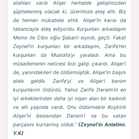
silahları vardı Alişer herhalde gelişimizden
şüphelenmiş olacak ki, üzerimize ateş etti. Biz
de hemen mukabele ettik. Alişer’in karısı da
tabancayla ateş ediyordu. Kurşunları arkadaşım
Memo ile Cibo oğlu Şaban’ı sıyırdı, geçti. Fakat
Zeynel’in kurşunları bir arkadaşımı, Zarife’nin
kurşunları da Mustafa’yı yaraladı. Ama bu
müsademenin neticesi bizi galip çıkardı. Alişer’i
de, yanındakileri de öldürmüştük. Alişer’in başını
aldık geldik. Zarife’yi ve Alişer’i benim
kurşunlarım öldürdü. Yalnız Zarife Dersim’in en
iyi erkeklerinden daha iyi nişan alan bir kadındı
ve elli yaşında vardı. Onu öldürmekle Koçkirili
Alişer’in belasından Dersim’i ve bu vatan
parçasını kurtarmış olduk.”
(Zeynel’in Anlatimi.
Y.K)