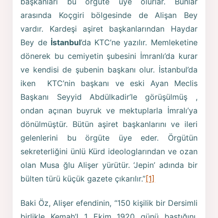
başkanları bu örgüte üye olurlar. Bunlar
arasında Koçgiri bölgesinde de Alişan Bey
vardır. Kardeşi aşiret başkanlarından Haydar
Bey de
İstanbul
’da KTC’ne yazılır. Memleketine
dönerek bu cemiyetin şubesini İmranlı’da kurar
ve kendisi de şubenin başkanı olur. İstanbul’da
iken KTC’nin başkanı ve eski Ayan Meclis
Başkanı Seyyid Abdülkadir’le görüşülmüş ,
ondan açınan buyruk ve mektuplarla İmralı’ya
dönülmüştür. Bütün aşiret başkanlarını ve ileri
gelenlerini bu örgüte üye eder. Örgütün
sekreterliğini ünlü Kürd ideologlarından ve ozan
olan Musa ğlu Alişer yürütür. ‘Jepin’ adında bir
bülten türü küçük gazete çıkarılır.”
[1]
Baki Öz, Alişer efendinin, “150 kişilik bir Dersimli
birlikle Kemah’I 1 Ekim 1920 günü bastığını,