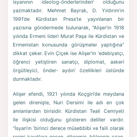
isyanının ideolog-önderlerinden’ olduğunu
yazmaktadır. Mehmet Bayrak, D. Yıldırım’ın
1991’de Kürdistan Press’te yayınlanan bir
yazısına göndermede bulunarak, “Alişer’in 1918
yılında Ermeni lideri Murat Paşa ile Kürdistan ve
Ermenistan konusunda görüşmeler yaptığına”
dikkat çeker. Evin Çiçek ise Alişer’in ‘edebiyatçı,
öğrenci yetiştiren sanatçı, diplomat, askeri
örgütleyici, önder- aydın’ özellikleri üstünde
durmaktadır.
Alişer efendi, 1921 yılında Koçgiri’de meydana
gelen direnişte, Nuri Dersimi ile adı en çok
anılanlardan birisidir. Kürdistan Teali Cemiyeti
ile ilişkisi olduğunu gösteren deliller vardır.
“İsyan’ın ‘birinci derece müsebbibi ve faili olarak
resmi kayıtlara geçen, dönemin, bölgenin ozan,