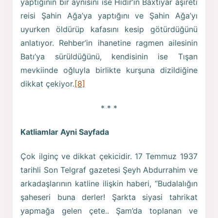
yaptığının bir aynısını ise Hıdır’ın Baxtiyar aşireti
reisi Şahin Ağa’ya yaptığını ve Şahin Ağa’yı
uyurken öldürüp kafasını kesip götürdüğünü
anlatıyor. Rehber’in ihanetine ragmen ailesinin
Batı’ya sürüldüğünü, kendisinin ise Tışan
mevkiinde oğluyla birlikte kurşuna dizildiğine
dikkat çekiyor.
[8]
* * *
Katliamlar Ayni Sayfada
Çok ilginç ve dikkat çekicidir. 17 Temmuz 1937
tarihli Son Telgraf gazetesi Şeyh Abdurrahim ve
arkadaşlarının katline ilişkin haberi, “Budalalığın
şaheseri buna derler! Şarkta siyasi tahrikat
yapmağa gelen çete.. Şam’da toplanan ve