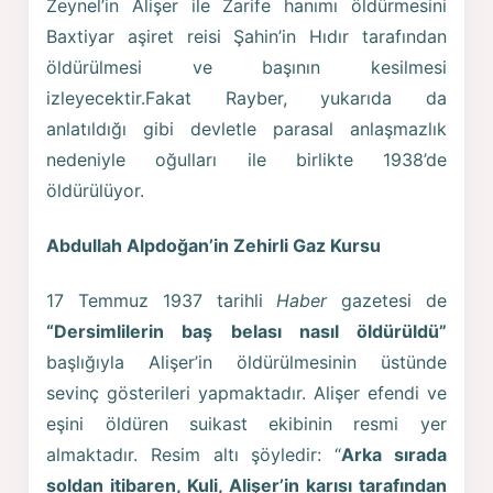
Zeynel’in Alişer ile Zarife hanımı öldürmesini
Baxtiyar aşiret reisi Şahin’in Hıdır tarafından
öldürülmesi ve başının kesilmesi
izleyecektir.Fakat Rayber, yukarıda da
anlatıldığı gibi devletle parasal anlaşmazlık
nedeniyle oğulları ile birlikte 1938’de
öldürülüyor.
Abdullah Alpdoğan’in Zehirli Gaz Kursu
17 Temmuz 1937 tarihli
Haber
gazetesi de
“Dersimlilerin baş belası nasıl öldürüldü”
başlığıyla Alişer’in öldürülmesinin üstünde
sevinç gösterileri yapmaktadır. Alişer efendi ve
eşini öldüren suikast ekibinin resmi yer
almaktadır. Resim altı şöyledir: “
Arka sırada
soldan itibaren, Kuli, Alişer’in karısı tarafından