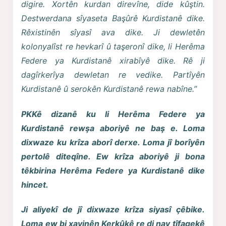
digire. Xortên kurdan direvîne, dide kûştin.
Destwerdana sîyaseta Başûrê Kurdistanê dike.
Rêxistinên sîyasî ava dike. Ji dewletên
kolonyalîst re hevkarî û taşeronî dike, li Herêma
Federe ya Kurdistanê xirabîyê dike. Rê ji
dagîrkerîya dewletan re vedike. Partîyên
Kurdistanê û serokên Kurdistanê rewa nabîne.”
PKKê dizanê ku li Herêma Federe ya
Kurdistanê rewşa aboriyê ne baş e. Loma
dixwaze ku krîza aborî derxe. Loma jî borîyên
pertolê diteqîne. Ew krîza aboriyê ji bona
têkbirina Herêma Federe ya Kurdistanê dike
hincet.
Ji aliyekî de jî dixwaze krîza siyasî çêbike.
Loma ew bi xayinên Kerkûkê re di nav tîfaqekê