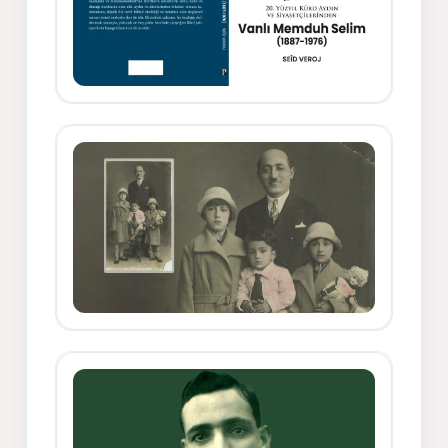
Memduh Selîmê Wanî (1887-1876)
Mihemed Mîhrî Hîlav ji afirênerên
rewşenbîriya nûjen e