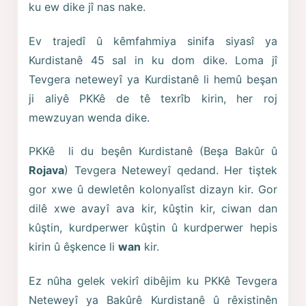
ku ew dike jî nas nake.
Ev trajedî û kêmfahmiya sinifa siyasî ya
Kurdistanê 45 sal in ku dom dike. Loma jî
Tevgera neteweyî ya Kurdistanê li hemû beşan
ji aliyê PKKê de tê texrîb kirin, her roj
mewzuyan wenda dike.
PKKê li du beşên Kurdistanê (Beşa Bakûr û
Rojava
) Tevgera Neteweyî qedand. Her tiştek
gor xwe û dewletên kolonyalîst dizayn kir. Gor
dilê xwe avayî ava kir, kûştin kir, ciwan dan
kûştin, kurdperwer kûştin û kurdperwer hepis
kirin û êşkence li
wan
kir.
Ez nûha gelek vekirî dibêjim ku PKKê Tevgera
Neteweyî ya Bakûrê Kurdistanê û rêxistinên