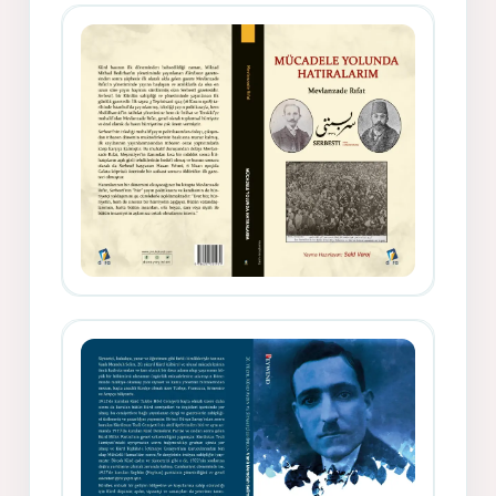
Gazeteci, Yazar, Hukukçu ve
Siyasetçi Kimliğiyle Mevlanzade
Rıfat - Seîd Veroj