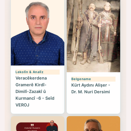
Lekolîn & Analîz
Veracêkerdena
Belgename
Gramerê Kirdî-
Kürt Aydını Alişer -
Dimilî-Zazakî û
Dr. M. Nuri Dersimi
Kurmancî -6 - Seîd
VEROJ