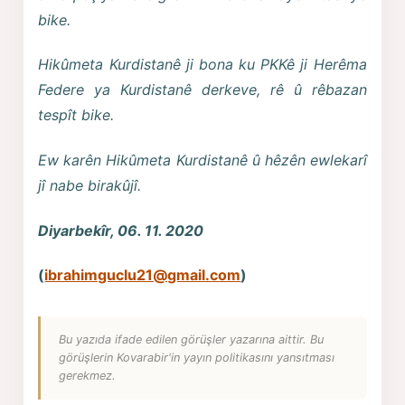
bike.
Hikûmeta Kurdistanê ji bona ku PKKê ji Herêma
Federe ya Kurdistanê derkeve, rê û rêbazan
tespît bike.
Ew karên Hikûmeta Kurdistanê û hêzên ewlekarî
jî nabe birakûjî.
Diyarbekîr, 06. 11. 2020
(
ibrahimguclu21@gmail.com
)
Bu yazıda ifade edilen görüşler yazarına aittir. Bu
görüşlerin Kovarabir'in yayın politikasını yansıtması
gerekmez.