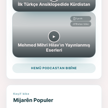
İlk Türkçe Ansiklopedide Kürdistan
İçerik
Belav bike
▶︎
Mehmed Mihri Hilav’ın Yayınlanmış
Eserleri
HEMÛ PODCASTAN BIBÎNE
Keşif bike
Mijarên Populer