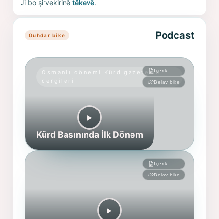
Ji bo şirvekirinê
têkevê
.
Podcast
Guhdar bike
İçerik
Osmanlı dönemi Kürd gazete ve
dergileri
Belav bike
▶︎
Kürd Basınında İlk Dönem
İçerik
Belav bike
▶︎