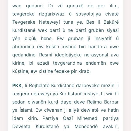
wan qedand. Di vê qonaxê de gor îlim,
tevgereke rizgarîxwaz û sosyolojiya civatê
Tevgereke Neteweyî tune ye. Bes li Bakûrê
Kurdistanê wek partî û ne partî grubên siyasî
yên biçûk hene. Ew gruban jî însıyatîf û
afirandina ew kesên xistine bin bandora xwe
qedandine. Resmî îdeolojiyeke nerasyonal ava
kirine, bi azadî tevgerandina endamên xwe
kûştine, ew xistine feqeke pir xirab.
PKK
, li Rojhelatê Kurdistanê darbeyeke mezin li
tevgera neteweyî ya Kurdistanê xistiye. Li wir bi
sedan ciwanên kurd daye devê Rejîma Barbar
ya Îslamî. Ew ciwanan ji aliyê dewletê ve hatin
îdam kirin. Partiya Qazî Mihemed, partiya
Dewleta Kurdistanê ya Mehebadê avakirî,