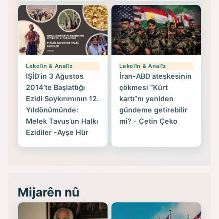
Lekolîn & Analîz
Lekolîn & Analîz
IŞİD’in 3 Ağustos
İran-ABD ateşkesinin
2014’te Başlattığı
çökmesi “Kürt
Ezidi Soykırımının 12.
kartı”nı yeniden
Yıldönümünde:
gündeme getirebilir
Melek Tavus’un Halkı
mi? - Çetin Çeko
Ezidiler -Ayşe Hür
Mijarên nû