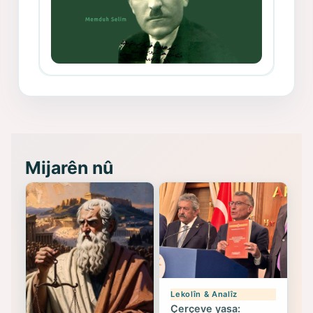
Memduh Selim ve Xoybûn
(Hoybun)’un Kuruluş Çalışmaları- 8
- Seîd Veroj
Mijarên nû
Lekolîn & Analîz
Çerçeve yasa: