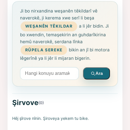
Ji bo nirxandina weşanên têkildarî vê
naverokê, ji kerema xwe serî li beşa
a li jêr bidin. Ji
WEŞANÊN TÊKILDAR
bo xwendin, temaşekirin an guhdarîkirina
hemû naverokê, serdana lînka
bikin an jî bi motora
RÛPELA SEREKE
lêgerînê ya li jêr li mijaran bigerin.
Arama yapın
Ara
Şirvove
(0)
Hêj şîrove nînin. Şiroveya yekem tu bike.