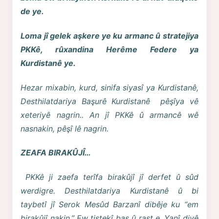
de ye.
Loma jî gelek aşkere ye ku armanc û stratejiya
PKKê, rûxandina Herême Federe ya
Kurdistanê ye.
Hezar mixabin, kurd, sinifa siyasî ya Kurdistanê,
Desthilatdariya Başurê Kurdistanê pêşîya vê
xeteriyê nagrin.. An jî PKKê û armancê wê
nasnakin, pêşî lê nagrin.
ZEAFA BIRAKÛJÎ…
PKKê ji zaefa terîfa birakûjî jî derfet û sûd
werdigre. Desthilatdariya Kurdistanê û bi
taybetî jî Serok Mesûd Barzanî dibêje ku “em
birakûjî nakin.” Ew tiştekî baş û rast e. Yanî divê