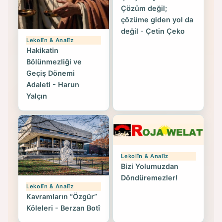
Çözüm değil;
çözüme giden yol da
değil - Çetin Çeko
Lekolîn & Analîz
Hakikatin
Bölünmezliği ve
Geçiş Dönemi
Adaleti - Harun
Yalçın
Lekolîn & Analîz
Bizi Yolumuzdan
Döndüremezler!
Lekolîn & Analîz
Kavramların “Özgür”
Köleleri - Berzan Botî