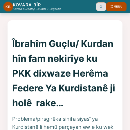
KOVARA BÎR
KB
MENU
Ara
Kovara Kurdoloji, Lêkolîn û Lêgerînê
Îbrahîm Guçlu/ Kurdan
hîn fam nekirîye ku
PKK dixwaze Herêma
Federe Ya Kurdistanê ji
holê rake…
Problema/pirsgirêka sinifa siyasî ya
Kurdistanê li hemû parçeyan ew e ku wek