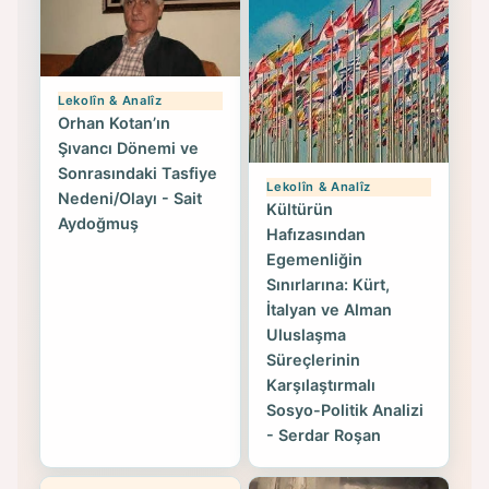
Lekolîn & Analîz
Orhan Kotan’ın
Şıvancı Dönemi ve
Sonrasındaki Tasfiye
Lekolîn & Analîz
Nedeni/Olayı - Sait
Kültürün
Aydoğmuş
Hafızasından
Egemenliğin
Sınırlarına: Kürt,
İtalyan ve Alman
Uluslaşma
Süreçlerinin
Karşılaştırmalı
Sosyo-Politik Analizi
- Serdar Roşan