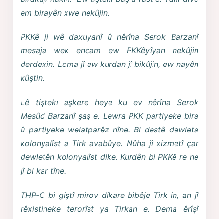
em birayên xwe nekûjin.
PKKê ji wê daxuyanî û nêrîna Serok Barzanî
mesaja wek encam ew PKKêyîyan nekûjin
derdexin. Loma jî ew kurdan jî bikûjin, ew nayên
kûştin.
Lê tiştekı aşkere heye ku ev nêrîna Serok
Mesûd Barzanî şaş e. Lewra PKK partiyeke bira
û partiyeke welatparêz nîne. Bi destê dewleta
kolonyalîst a Tirk avabûye. Nûha jî xizmetî çar
dewletên kolonyalîst dike. Kurdên bi PKKê re ne
jî bi kar tîne.
THP-C bi giştî mirov dikare bibêje Tirk in, an jî
rêxistineke terorîst ya Tirkan e. Dema êrîşî