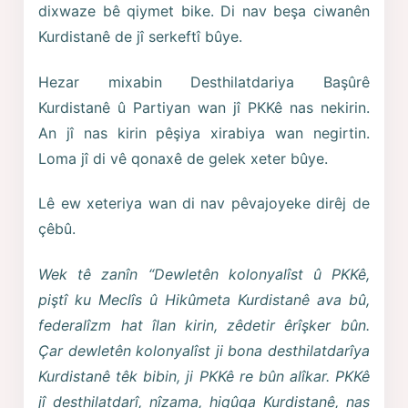
dixwaze bê qiymet bike. Di nav beşa ciwanên
Kurdistanê de jî serkeftî bûye.
Hezar mixabin Desthilatdariya Başûrê
Kurdistanê û Partiyan wan jî PKKê nas nekirin.
An jî nas kirin pêşiya xirabiya wan negirtin.
Loma jî di vê qonaxê de gelek xeter bûye.
Lê ew xeteriya wan di nav pêvajoyeke dirêj de
çêbû.
Wek tê zanîn “Dewletên kolonyalîst û PKKê,
piştî ku Meclîs û Hikûmeta Kurdistanê ava bû,
federalîzm hat îlan kirin, zêdetir êrîşker bûn.
Çar dewletên kolonyalîst ji bona desthilatdarîya
Kurdistanê têk bibin, ji PKKê re bûn alîkar. PKKê
jî desthilatdarî, nîzama, hiqûqa Kurdistanê, nas