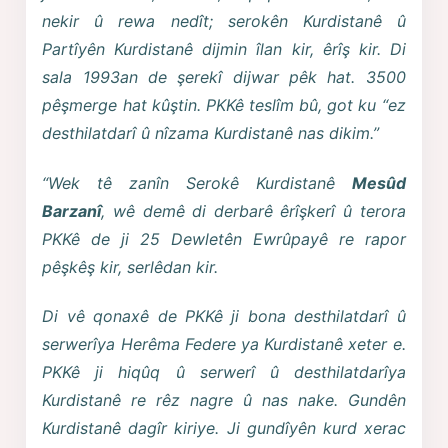
nekir û rewa nedît; serokên Kurdistanê û
Partîyên Kurdistanê dijmin îlan kir, êrîş kir. Di
sala 1993an de şerekî dijwar pêk hat. 3500
pêşmerge hat kûştin. PKKê teslîm bû, got ku “ez
desthilatdarî û nîzama Kurdistanê nas dikim.”
“Wek tê zanîn Serokê Kurdistanê
Mesûd
Barzanî
, wê demê di derbarê êrîşkerî û terora
PKKê de ji 25 Dewletên Ewrûpayê re rapor
pêşkêş kir, serlêdan kir.
Di vê qonaxê de PKKê ji bona desthilatdarî û
serwerîya Herêma Federe ya Kurdistanê xeter e.
PKKê ji hiqûq û serwerî û desthilatdarîya
Kurdistanê re rêz nagre û nas nake. Gundên
Kurdistanê dagîr kiriye. Ji gundîyên kurd xerac