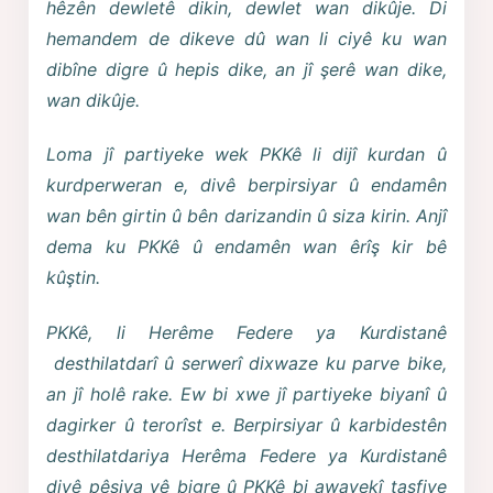
hêzên dewletê dikin, dewlet wan dikûje. Di
hemandem de dikeve dû wan li ciyê ku wan
dibîne digre û hepis dike, an jî şerê wan dike,
wan dikûje.
Loma jî partiyeke wek PKKê li dijî kurdan û
kurdperweran e, divê berpirsiyar û endamên
wan bên girtin û bên darizandin û siza kirin. Anjî
dema ku PKKê û endamên wan êrîş kir bê
kûştin.
PKKê, li Herême Federe ya Kurdistanê
desthilatdarî û serwerî dixwaze ku parve bike,
an jî holê rake. Ew bi xwe jî partiyeke biyanî û
dagirker û terorîst e. Berpirsiyar û karbidestên
desthilatdariya Herêma Federe ya Kurdistanê
divê pêşiya vê bigre û PKKê bi awayekî tasfiye