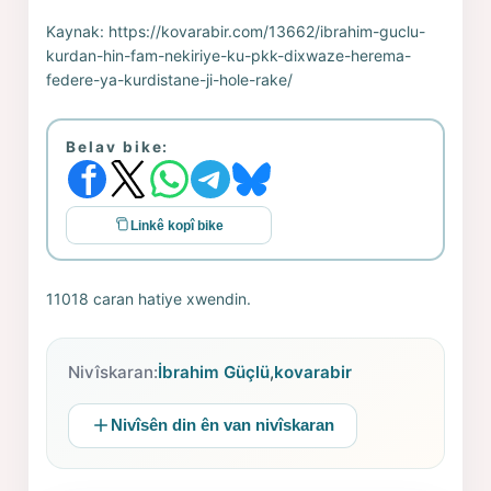
Kaynak:
https://kovarabir.com/13662/ibrahim-guclu-
kurdan-hin-fam-nekiriye-ku-pkk-dixwaze-herema-
federe-ya-kurdistane-ji-hole-rake/
Belav bike:
Linkê kopî bike
11018 caran hatiye xwendin.
Nivîskaran:
İbrahim Güçlü
,
kovarabir
Nivîsên din ên van nivîskaran