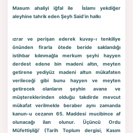
Masum ahaliyi iğfal ile İslamı yekdiğer
aleyhine tahrik eden Şeyh Said’in halkı
ızrar ve perişan ederek kuvay-ı tenkiliye
önünden firarla ötede beride saklandığı
istihbar kılınmağla merkum şeyhi hayyen
derdest edene bin madeni altın, meyten
getirene yediyüz madeni altun mükafaten
verileceği gibi bunu hayyen ve meyten
getirecek olanların şeyhin avane ve
müştereklerinden olduğu takdirde mevcut
mükafat verilmekle beraber aynı zamanda
kanun-u cezanın 65. Maddesi mucibince af
olunacağı ilan olunur. Üçüncü Ordu
Müfettişliği’ (Tarih Toplum dergisi, Kasım