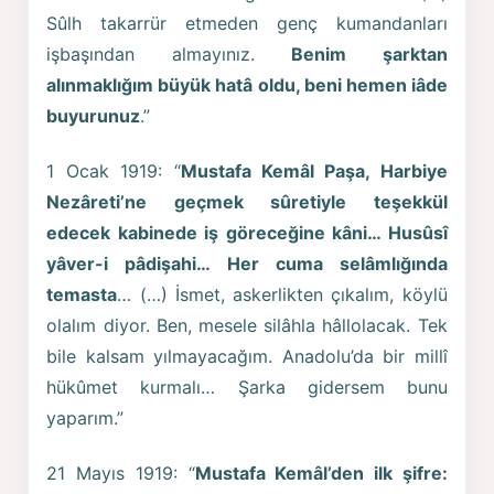
Sûlh takarrür etmeden genç kumandanları
işbaşından almayınız.
Benim şarktan
alınmaklığım büyük hatâ oldu, beni hemen iâde
buyurunuz
.”
1 Ocak 1919: “
Mustafa Kemâl Paşa, Harbiye
Nezâreti’ne geçmek sûretiyle teşekkül
edecek kabinede iş göreceğine kâni… Husûsî
yâver-i pâdişahi… Her cuma selâmlığında
temasta
… (…) İsmet, askerlikten çıkalım, köylü
olalım diyor. Ben, mesele silâhla hâllolacak. Tek
bile kalsam yılmayacağım. Anadolu’da bir millî
hükûmet kurmalı… Şarka gidersem bunu
yaparım.”
21 Mayıs 1919: “
Mustafa Kemâl’den ilk şifre: