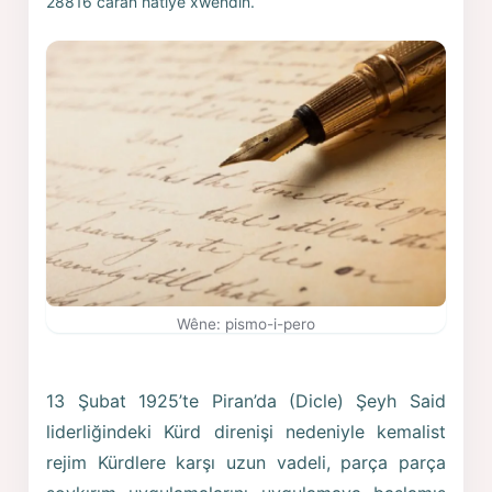
28816 caran hatiye xwendin.
Wêne: pismo-i-pero
13 Şubat 1925’te Piran’da (Dicle) Şeyh Said
liderliğindeki Kürd direnişi nedeniyle kemalist
rejim Kürdlere karşı uzun vadeli, parça parça