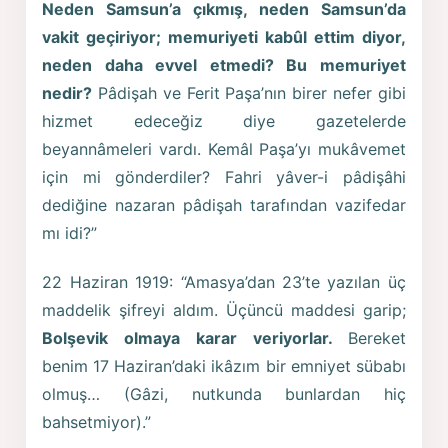
Neden Samsun’a çıkmış, neden Samsun’da
vakit geçiriyor; memuriyeti kabûl ettim diyor,
neden daha evvel etmedi? Bu memuriyet
nedir?
Pâdişah ve Ferit Paşa’nın birer nefer gibi
hizmet edeceğiz diye gazetelerde
beyannâmeleri vardı. Kemâl Paşa’yı mukâvemet
için mi gönderdiler? Fahri yâver-i pâdişâhi
dediğine nazaran pâdişah tarafından vazifedar
mı idi?”
22 Haziran 1919: “Amasya’dan 23’te yazılan üç
maddelik şifreyi aldım. Üçüncü maddesi garip;
Bolşevik olmaya karar veriyorlar.
Bereket
benim 17 Haziran’daki ikâzım bir emniyet sübabı
olmuş… (Gâzi, nutkunda bunlardan hiç
bahsetmiyor).”