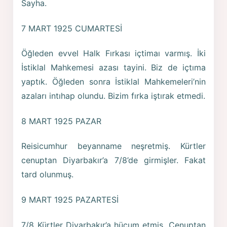
Sayha.
7 MART 1925 CUMARTESİ
Öğleden evvel Halk Fırkası içtimaı varmış. İki
İstiklal Mahkemesi azası tayini. Biz de içtıma
yaptık. Öğleden sonra İstiklal Mahkemeleri’nin
azaları intıhap olundu. Bizim fırka iştırak etmedi.
8 MART 1925 PAZAR
Reisicumhur beyanname neşretmiş. Kürtler
cenuptan Diyarbakır’a 7/8’de girmişler. Fakat
tard olunmuş.
9 MART 1925 PAZARTESİ
7/8 Kürtler Diyarbakır’a hücum etmiş. Cenuptan