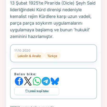
13 Şubat 1925’te Piran’da (Dicle) Şeyh Said
liderliğindeki Kürd direnişi nedeniyle
kemalist rejim Kürdlere karşı uzun vadeli,
parça parça soykırım uygulamalarını
uygulamaya başlamış ve bunun ‘hukuki!’
zeminini hazırlamıştır.
11.10.2020
Lekolîn & Analîz
Türkçe
Belav bike:
Linkê kopî bike