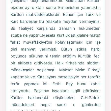
çalışanlar düşmanlarımızdır. Maksatları Kürtleri
bizden ayırdıktan sonra Ermenistan yapmaktır.
Kürtleri mahvedeceklerdir. Bunun için Türk ve
Kürt kardeşler bu felakete meydan vermeyiniz.
Bu faaliyet karşısında zamanın hükümetleri
acaba ne yaptı?..Mesela Kürtlük istiklaline matuf
fakat muvaffakiyetini kolaylaştırmak için işe
dini mahiyet verilmişti. Bütün istiklal harbi
boyunca sükunetini temin ettiğim Kürtlük feci
bir akibete gidiyordu. Halk fırkasında şiddetli
münakaşalar başlamıştı. Maksat bizim Fırkayı
kapatmak ve Kürt isyanı meselesiyle her tarafta
terör yapmak idi. Fethi Bey bunu kabul
etmiyordu. Paşa'nın isyanlarla ilgili görüşleri,
Kürtler hakkındaki düşünceleri, C.H.P.'deki
mücadeleleri hepsi sanki o günlerden