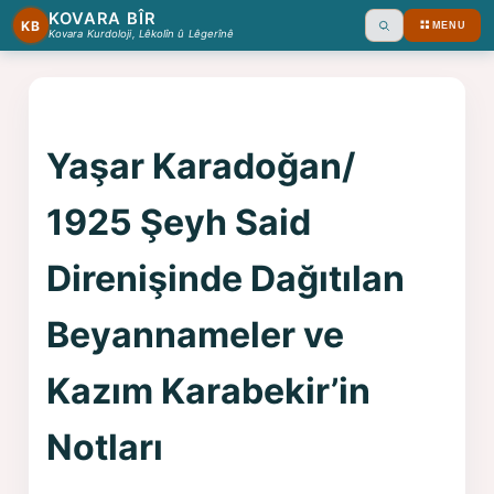
KOVARA BÎR
KB
MENU
Ara
Kovara Kurdoloji, Lêkolîn û Lêgerînê
Yaşar Karadoğan/
1925 Şeyh Said
Direnişinde Dağıtılan
Beyannameler ve
Kazım Karabekir’in
Notları