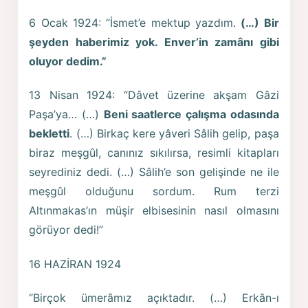
6 Ocak 1924: “İsmet’e mektup yazdım.
(…) Bir
şeyden haberimiz yok. Enver’in zamânı gibi
oluyor dedim.”
13 Nisan 1924: “Dâvet üzerine akşam Gâzi
Paşa’ya… (…)
Beni saatlerce çalışma odasında
bekletti
. (…) Birkaç kere yâveri Sâlih gelip, paşa
biraz meşgûl, canınız sıkılırsa, resimli kitapları
seyrediniz dedi. (…) Sâlih’e son gelişinde ne ile
meşgûl olduğunu sordum. Rum terzi
Altınmakas’ın müşir elbisesinin nasıl olmasını
görüyor dedi!”
16 HAZİRAN 1924
“Birçok ümerâmız açıktadır. (…) Erkân-ı