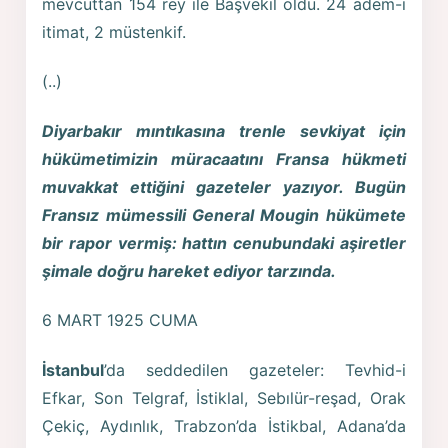
mevcuttan 154 rey ile Başvekil oldu. 24 adem-i
itimat, 2 müstenkif.
(..)
Diyarbakır mıntıkasına trenle sevkiyat için
hükümetimizin müracaatını Fransa hükmeti
muvakkat ettiğini gazeteler yazıyor. Bugün
Fransız mümessili General Mougin hükümete
bir rapor vermiş: hattın cenubundaki aşiretler
şimale doğru hareket ediyor tarzında.
6 MART 1925 CUMA
İstanbul
’da seddedilen gazeteler: Tevhid-i
Efkar, Son Telgraf, İstiklal, Sebılür-reşad, Orak
Çekiç, Aydınlık, Trabzon’da İstikbal, Adana’da