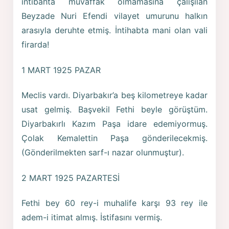
intibahta muvaffak olmamasına çalışılan
Beyzade Nuri Efendi vilayet umurunu halkın
arasıyla deruhte etmiş. İntihabta mani olan vali
firarda!
1 MART 1925 PAZAR
Meclis vardı. Diyarbakır’a beş kilometreye kadar
usat gelmiş. Başvekil Fethi beyle görüştüm.
Diyarbakırlı Kazım Paşa idare edemiyormuş.
Çolak Kemalettin Paşa gönderilecekmiş.
(Gönderilmekten sarf-ı nazar olunmuştur).
2 MART 1925 PAZARTESİ
Fethi bey 60 rey-i muhalife karşı 93 rey ile
adem-i itimat almış. İstifasını vermiş.