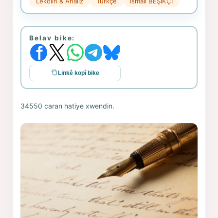
Lekolîn & Analîz
Türkçe
İsmail BEŞİKÇİ
Belav bike:
Linkê kopî bike
34550 caran hatiye xwendin.