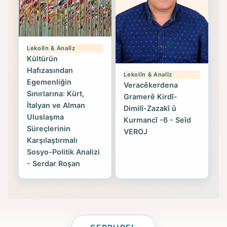
Lekolîn & Analîz
Kültürün
Hafızasından
Lekolîn & Analîz
Egemenliğin
Veracêkerdena
Sınırlarına: Kürt,
Gramerê Kirdî-
İtalyan ve Alman
Dimilî-Zazakî û
Uluslaşma
Kurmancî -6 - Seîd
Süreçlerinin
VEROJ
Karşılaştırmalı
Sosyo-Politik Analizi
- Serdar Roşan