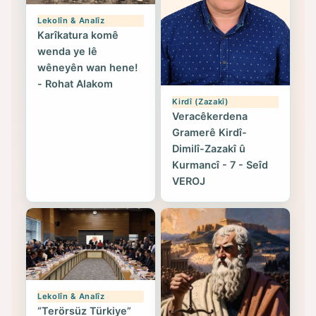
Lekolîn & Analîz
Karîkatura komê
wenda ye lê
wêneyên wan hene!
- Rohat Alakom
Kirdî (Zazakî)
Veracêkerdena
Gramerê Kirdî-
Dimilî-Zazakî û
Kurmancî - 7 - Seîd
VEROJ
Lekolîn & Analîz
“Terörsüz Türkiye”