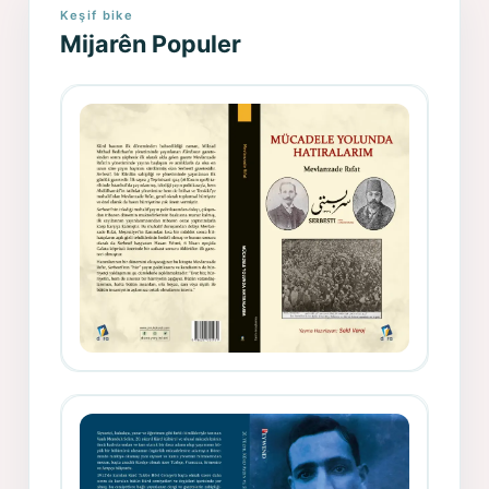
Keşif bike
Mijarên Populer
Gazeteci, Yazar, Hukukçu ve
Siyasetçi Kimliğiyle Mevlanzade
Rıfat - Seîd Veroj