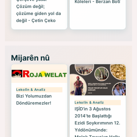
Köleleri - Berzan Botî
Çözüm değil;
çözüme giden yol da
değil - Çetin Çeko
Mijarên nû
Lekolîn & Analîz
Bizi Yolumuzdan
Lekolîn & Analîz
Döndüremezler!
IŞİD’in 3 Ağustos
2014’te Başlattığı
Ezidi Soykırımının 12.
Yıldönümünde:
Melek Tavus’un Halkı