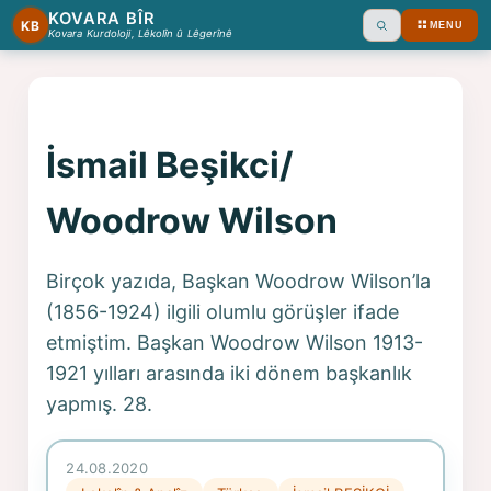
KOVARA BÎR
KB
MENU
Ara
Kovara Kurdoloji, Lêkolîn û Lêgerînê
İsmail Beşikci/
Woodrow Wilson
Birçok yazıda, Başkan Woodrow Wilson’la
(1856-1924) ilgili olumlu görüşler ifade
etmiştim. Başkan Woodrow Wilson 1913-
1921 yılları arasında iki dönem başkanlık
yapmış. 28.
24.08.2020