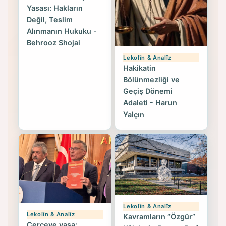
Yasası: Hakların
Değil, Teslim
Alınmanın Hukuku -
Behrooz Shojai
Lekolîn & Analîz
Hakikatin
Bölünmezliği ve
Geçiş Dönemi
Adaleti - Harun
Yalçın
Lekolîn & Analîz
Lekolîn & Analîz
Kavramların “Özgür”
Çerçeve yasa: