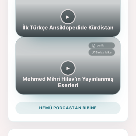
▶︎
İlk Türkçe Ansiklopedide Kürdistan
İçerik
Belav bike
▶︎
Mehmed Mihri Hilav’ın Yayınlanmış
Eserleri
HEMÛ PODCASTAN BIBÎNE