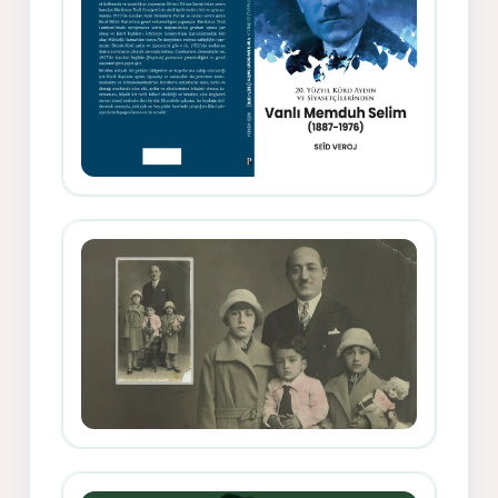
Memduh Selîmê Wanî (1887-1876)
Mihemed Mîhrî Hîlav ji afirênerên
rewşenbîriya nûjen e