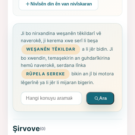
Nivîsên din ên van nivîskaran
Ji bo nirxandina weşanên têkildarî vê
naverokê, ji kerema xwe serî li beşa
a li jêr bidin. Ji
WEŞANÊN TÊKILDAR
bo xwendin, temaşekirin an guhdarîkirina
hemû naverokê, serdana lînka
bikin an jî bi motora
RÛPELA SEREKE
lêgerînê ya li jêr li mijaran bigerin.
Arama yapın
Ara
Şirvove
(0)