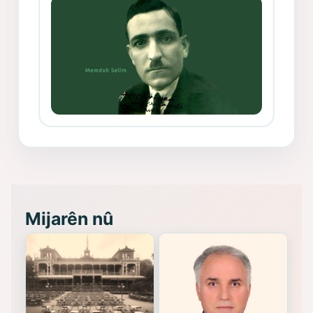
Memduh Selim ve Xoybûn
(Hoybun)’un Kuruluş Çalışmaları- 8
- Seîd Veroj
Mijarên nû