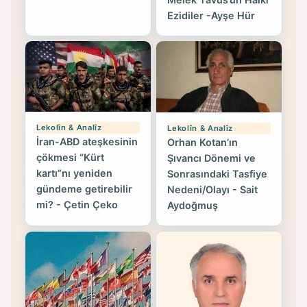
Ezidiler -Ayşe Hür
Lekolîn & Analîz
Lekolîn & Analîz
İran-ABD ateşkesinin
Orhan Kotan’ın
çökmesi “Kürt
Şıvancı Dönemi ve
kartı”nı yeniden
Sonrasındaki Tasfiye
gündeme getirebilir
Nedeni/Olayı - Sait
mi? - Çetin Çeko
Aydoğmuş