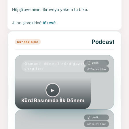
Hêj şîrove nînin. Şiroveya yekem tu bike.
Ji bo şirvekirinê
têkevê
.
Podcast
Guhdar bike
İçerik
Osmanlı dönemi Kürd gazete ve
dergileri
Belav bike
▶︎
Kürd Basınında İlk Dönem
İçerik
Belav bike