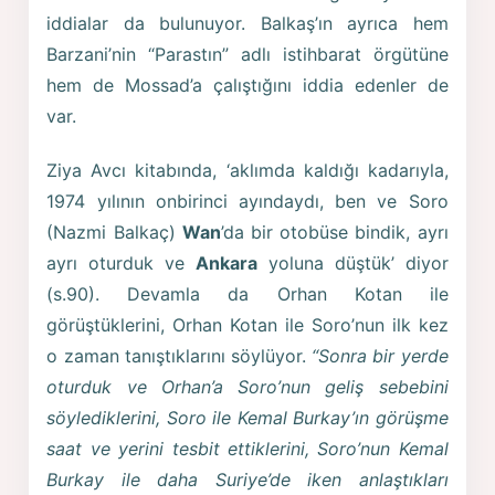
iddialar da bulunuyor. Balkaş’ın ayrıca hem
Barzani’nin “Parastın” adlı istihbarat örgütüne
hem de Mossad’a çalıştığını iddia edenler de
var.
Ziya Avcı kitabında, ‘aklımda kaldığı kadarıyla,
1974 yılının onbirinci ayındaydı, ben ve Soro
(Nazmi Balkaç)
Wan
’da bir otobüse bindik, ayrı
ayrı oturduk ve
Ankara
yoluna düştük’ diyor
(s.90). Devamla da Orhan Kotan ile
görüştüklerini, Orhan Kotan ile Soro’nun ilk kez
o zaman tanıştıklarını söylüyor.
“Sonra bir yerde
oturduk ve Orhan’a Soro’nun geliş sebebini
söylediklerini, Soro ile Kemal Burkay’ın görüşme
saat ve yerini tesbit ettiklerini, Soro’nun Kemal
Burkay ile daha Suriye’de iken anlaştıkları