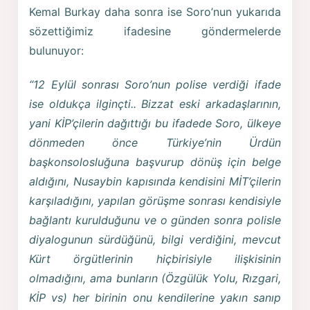
Kemal Burkay daha sonra ise Soro’nun yukarıda
sözettiğimiz ifadesine göndermelerde
bulunuyor:
“12 Eylül sonrası Soro’nun polise verdiği ifade
ise oldukça ilginçti.. Bizzat eski arkadaşlarının,
yani KİP’çilerin dağıttığı bu ifadede Soro, ülkeye
dönmeden önce Türkiye’nin Ürdün
başkonsolosluğuna başvurup dönüş için belge
aldığını, Nusaybin kapısında kendisini MİT’çilerin
karşıladığını, yapılan görüşme sonrası kendisiyle
bağlantı kurulduğunu ve o günden sonra polisle
diyalogunun sürdüğünü, bilgi verdiğini, mevcut
Kürt örgütlerinin hiçbirisiyle ilişkisinin
olmadığını, ama bunların (Özgülük Yolu, Rızgari,
KİP vs) her birinin onu kendilerine yakın sanıp