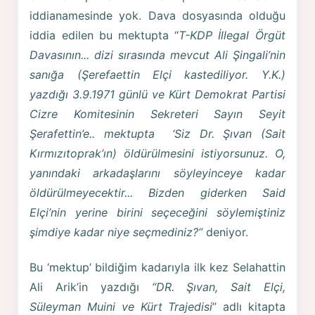
iddianamesinde yok. Dava dosyasında olduğu
iddia edilen bu mektupta “
T-KDP İllegal Örgüt
Davasının... dizi sırasında mevcut Ali Şingali’nin
sanığa (Şerefaettin Elçi kastediliyor. Y.K.)
yazdığı 3.9.1971 günlü ve Kürt Demokrat Partisi
Cizre Komitesinin Sekreteri Sayın Seyit
Şerafettin’e.. mektupta ‘Siz Dr. Şıvan (Sait
Kırmızıtoprak’ın) öldürülmesini istiyorsunuz. O,
yanındaki arkadaşlarını söyleyinceye kadar
öldürülmeyecektir... Bizden giderken Said
Elçi’nin yerine birini seçeceğini söylemiştiniz
şimdiye kadar niye seçmediniz?”
deniyor.
Bu ‘mektup’ bildiğim kadarıyla ilk kez Selahattin
Ali Arik’in yazdığı
“DR. Şıvan, Sait Elçi,
Süleyman Muini ve Kürt Trajedisi
” adlı kitapta