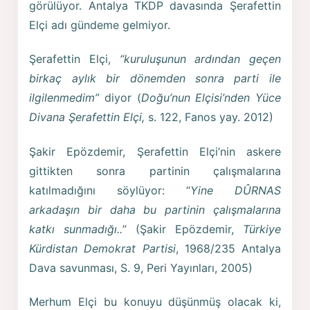
görülüyor. Antalya TKDP davasında Şerafettin
Elçi adı gündeme gelmiyor.
Şerafettin Elçi,
“kuruluşunun ardından geçen
birkaç aylık bir dönemden sonra parti ile
ilgilenmedim”
diyor (
Doğu’nun Elçisi’nden Yüce
Divana Şerafettin Elçi,
s. 122, Fanos yay. 2012)
Şakir Epözdemir, Şerafettin Elçi’nin askere
gittikten sonra partinin çalışmalarına
katılmadığını söylüyor: “
Yine DÛRNAS
arkadaşın bir daha bu partinin çalışmalarına
katkı sunmadığı..
” (Şakir Epözdemir,
Türkiye
Kürdistan Demokrat Partisi
, 1968/235 Antalya
Dava savunması, S. 9, Peri Yayınları, 2005)
Merhum Elçi bu konuyu düşünmüş olacak ki,