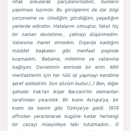
nifak sokularak parçalanırılıabilir, bunların
yapılması lazımdır. Bu görüşlerimi de dar bilgi
çerçeveme ve izlediğim, gördüğüm, yaşadığım
yerlerde edindim. Hatalarım olmuştur, fakat hiç
bir zaman devletime… çalmayı düşünmedim.
Vatanıma ihanet etmedim. Dışarda kaldığım
müddet başkaları gibi menfaat peşinde
koşmadım.. Babama, milletime ve vatanıma
bağlıyım. Devletimin emrinde bir erim. Milli
menfaatlerim için her tülü işi yapmayı kendime
şeref addedrim. Son sözüm budur.(..) Ben, diğer
şahıslar Irak’tan ikişer Barzani’nin elemanları
tarafından çıkarıldık. Bir kısmı Avrupa’ya, bir
kısmı da benim gibi Türkiye’ye geldi. 1974
affından yararlanarak bugüne kadar herhangi
bir cezayi müeyideye tabi tutulmadım.. O