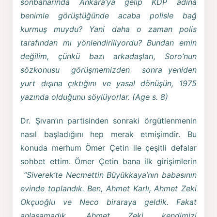
sonbaharında Ankara’ya gelip KDP adına
benimle görüştüğünde acaba polisle bağ
kurmuş muydu? Yani daha o zaman polis
tarafından mı yönlendiriliyordu? Bundan emin
değilim, çünkü bazı arkadaşları, Soro’nun
sözkonusu görüşmemizden sonra yeniden
yurt dışına çıktığını ve yasal dönüşün, 1975
yazında olduğunu söylüyorlar. (Age s. 8)
Dr. Şıvan’ın partisinden sonraki örgütlenmenin
nasıl başladığını hep merak etmişimdir. Bu
konuda merhum Ömer Çetin ile çeşitli defalar
sohbet ettim. Ömer Çetin bana ilk girişimlerin
“Siverek’te Necmettin Büyükkaya’nın babasının
evinde toplandık. Ben, Ahmet Karlı, Ahmet Zeki
Okçuoğlu ve Neco biraraya geldik. Fakat
anlaşamadık. Ahmet Zeki kendimizi