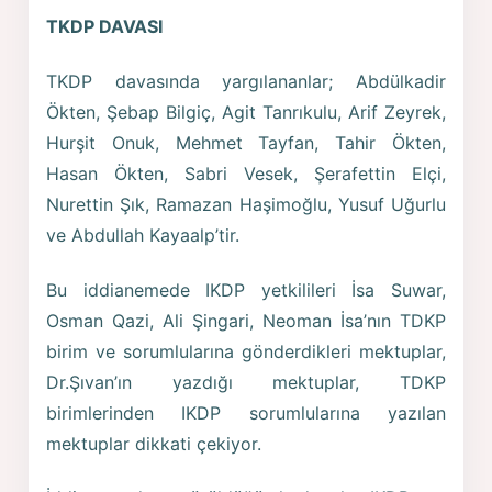
TKDP DAVASI
TKDP davasında yargılananlar; Abdülkadir
Ökten, Şebap Bilgiç, Agit Tanrıkulu, Arif Zeyrek,
Hurşit Onuk, Mehmet Tayfan, Tahir Ökten,
Hasan Ökten, Sabri Vesek, Şerafettin Elçi,
Nurettin Şık, Ramazan Haşimoğlu, Yusuf Uğurlu
ve Abdullah Kayaalp’tir.
Bu iddianemede IKDP yetkilileri İsa Suwar,
Osman Qazi, Ali Şingari, Neoman İsa’nın TDKP
birim ve sorumlularına gönderdikleri mektuplar,
Dr.Şıvan’ın yazdığı mektuplar, TDKP
birimlerinden IKDP sorumlularına yazılan
mektuplar dikkati çekiyor.