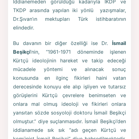
İddianemeden görüldüğü kadarıyla IKDP ve
TKDP arasında yapılan iki yönlü yazışmalar,
Dr.Şıvan’ın mektupları Türk istihbaratının
elindedir.
Bu davanın bir diğer özelliği ise Dr.
İsmail
Beşikçi
’nin, “1961-1971 döneminde işlenen
Kürtçü ideolojinin hareket ve takip edeceği
mücadele yöntemi ve alınacak sonuç
konusunda en ilginç fikirleri haini vatan
derecesinde konuyu ele alıp işliyen ve tutarsız
görüşlerini Kürtçü çevrelere benimseten ve
onlara mal olmuş ideoloji ve fikirleri onlara
yansıtan sözde sosyoloji doktoru İsmail Beşikçi
olmuştur.” diye suçlanmasıdır. İsmail Beşikçi’den
iddianamede sık sık “adı geçen Kürtçü ve
komünist İsmail Beşikçi” diye bahsedilmektedir.