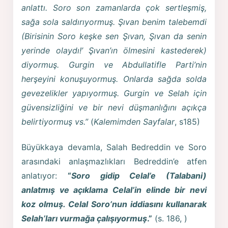
anlattı. Soro son zamanlarda çok sertleşmiş,
sağa sola saldırıyormuş. Şıvan benim talebemdi
(Birisinin Soro keşke sen Şıvan, Şıvan da senin
yerinde olaydı!’ Şıvan’ın ölmesini kastederek)
diyormuş. Gurgin ve Abdullatifle Parti’nin
herşeyini konuşuyormuş. Onlarda sağda solda
gevezelikler yapıyormuş. Gurgin ve Selah için
güvensizliğini ve bir nevi düşmanlığını açıkça
belirtiyormuş vs.”
(
Kalemimden Sayfalar
, s185)
Büyükkaya devamla, Salah Bedreddin ve Soro
arasındaki anlaşmazlıkları Bedreddin’e atfen
anlatıyor:
“
Soro gidip Celal’e (Talabani)
anlatmış ve açıklama Celal’in elinde bir nevi
koz olmuş. Celal Soro’nun iddiasını kullanarak
Selah’ları vurmağa çalışıyormuş
.”
(s. 186, )