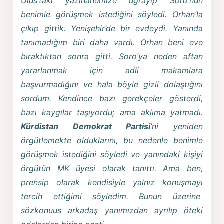
Ulus’taki yazıhanemize uğrayıp Soro’nun
benimle görüşmek istediğini söyledi. Orhan’la
çıkıp gittik. Yenişehir’de bir evdeydi. Yanında
tanımadığım biri daha vardı. Orhan beni eve
bıraktıktan sonra gitti. Soro’ya neden aftan
yararlanmak için adli makamlara
başvurmadığını ve hala böyle gizli dolaştığını
sordum. Kendince bazı gerekçeler gösterdi,
bazı kaygılar taşıyordu; ama aklıma yatmadı.
Kürdistan Demokrat Partisi
’ni yeniden
örgütlemekte olduklarını, bu nedenle benimle
görüşmek istediğini söyledi ve yanındaki kişiyi
örgütün MK üyesi olarak tanıttı. Ama ben,
prensip olarak kendisiyle yalnız konuşmayı
tercih ettiğimi söyledim. Bunun üzerine
sözkonuus arkadaş yanımızdan ayrılıp öteki