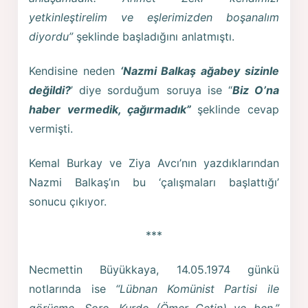
yetkinleştirelim ve eşlerimizden boşanalım
diyordu”
şeklinde başladığını anlatmıştı.
Kendisine neden
‘Nazmi Balkaş ağabey sizinle
değildi?
’ diye sorduğum soruya ise “
Biz O’na
haber vermedik, çağırmadık”
şeklinde cevap
vermişti.
Kemal Burkay ve Ziya Avcı’nın yazdıklarından
Nazmi Balkaş’ın bu ‘çalışmaları başlattığı’
sonucu çıkıyor.
***
Necmettin Büyükkaya, 14.05.1974 günkü
notlarında ise
“Lübnan Komünist Partisi ile
görüşme. Soro, Kurdo (Ömer Çetin) ve ben.”