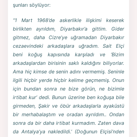
şunları söylüyor:
“1 Mart 1968’de askerlikle ilişkimi keserek
birlikten ayrıldım, Diyarbakır’a gittim. Gider
gitmez, daha Cizre’ye uğramadan Diyarbakır
cezaevindeki arkadaşlara uğradım. Sait Elçi
beni koğuş kapısında karşıladı ve ‘Bizim
arkadaşlardan birisinin saklı kaldığını biliyorlar.
Ama hiç kimse de senin adını vermemiş. Seninle
ilgili hiçbir yerde hiçbir kelime geçmemiş. Onun
için bundan sonra ne bize görün, ne bizimle
irtibat kur’ dedi. Bunun üzerine ben koğuşa bile
girmeden, Şakir ve öbür arkadaşlarla ayaküstü
bir merhabalaştım ve oradan ayrıldım.. Ondan
sonra da bir daha irtibat kurmadım. Zaten dava
da Antalya’ya nakledildi.’ (Doğunun Elçisi’nden