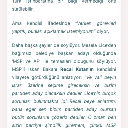
Türk istihbaratına bir bilgi vermediği öne
sürülebilir.
Ama kendisi ifadesinde
“Verilen görevleri
yaptık, bunları açıklamak istemiyorum”
diyor.
Daha başka şeyler de söylüyor. Mesela Lice’den
bağımsız belediye başkan adayı olduğunda
‘MSP ve AP’ ile temasları olduğunu söylüyor.
MSP’li İskan Bakanı
Recai Kutan’ın
kendisini
vilayete götürdüğünü anlatıyor: “
Ve vali beyin
ısrarı üzerine seçime gireceksin ve bizim
partiden aday olacaksın dediler. Lice’nin birçok
sorunları bulunmakta idi Recai beye anlattım,
bana eğer sen bizim partiden aday olursan
bütün sorunlarını çözeriz dediler. O zman ben
sizin partiye şimdilik giremem, çünkü MSP