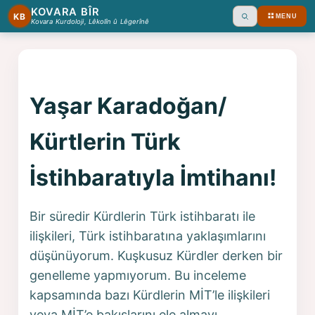
KOVARA BÎR
KB
MENU
Ara
Kovara Kurdoloji, Lêkolîn û Lêgerînê
Yaşar Karadoğan/
Kürtlerin Türk
İstihbaratıyla İmtihanı!
Bir süredir Kürdlerin Türk istihbaratı ile
ilişkileri, Türk istihbaratına yaklaşımlarını
düşünüyorum. Kuşkusuz Kürdler derken bir
genelleme yapmıyorum. Bu inceleme
kapsamında bazı Kürdlerin MİT’le ilişkileri
veya MİT’e bakışlarını ele almayı