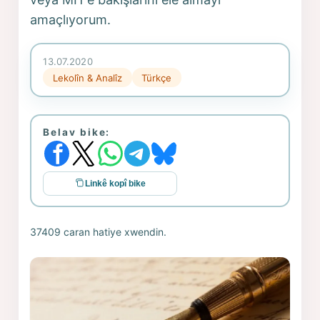
amaçlıyorum.
13.07.2020
Lekolîn & Analîz
Türkçe
Belav bike:
Linkê kopî bike
37409 caran hatiye xwendin.