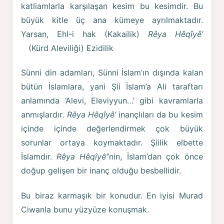
katliamlarla karşılaşan kesim bu kesimdir. Bu
büyük kitle üç ana kümeye ayrılmaktadır.
Yarsan, Ehl-i hak (Kakailik)
Rêya Hêqîyê’
(Kürd Aleviliği) Ezidilik
Sünni din adamları, Sünni İslam’ın dışında kalan
bütün İslamlara, yani Şii İslam’a Ali taraftarı
anlamında ‘Alevi, Eleviyyun…’ gibi kavramlarla
anmışlardır.
Rêya Hêqîyê’
inançlıları da bu kesim
içinde içinde değerlendirmek çok büyük
sorunlar ortaya koymaktadır. Şiilik elbette
İslamdır.
Rêya Hêqîyê’
’nin, İslam’dan çok önce
doğup gelişen bir inanç olduğu besbellidir.
Bu biraz karmaşık bir konudur. En iyisi Murad
Ciwanla bunu yüzyüze konuşmak.