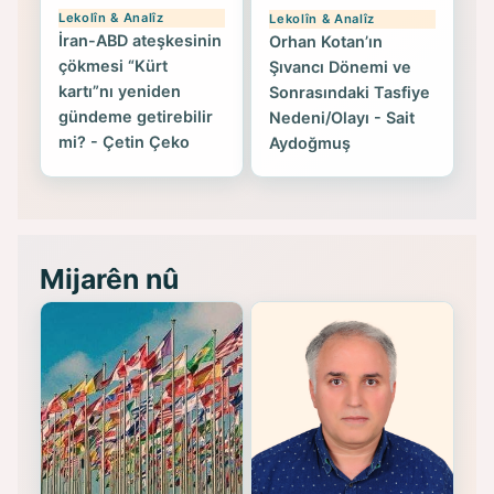
Lekolîn & Analîz
Lekolîn & Analîz
İran-ABD ateşkesinin
Orhan Kotan’ın
çökmesi “Kürt
Şıvancı Dönemi ve
kartı”nı yeniden
Sonrasındaki Tasfiye
gündeme getirebilir
Nedeni/Olayı - Sait
mi? - Çetin Çeko
Aydoğmuş
Mijarên nû