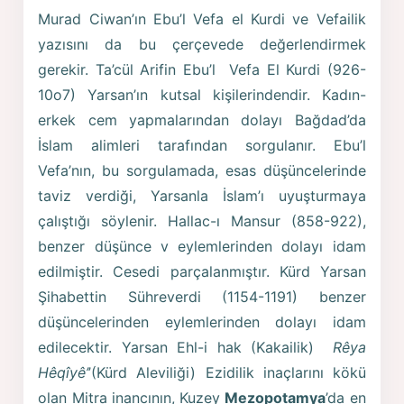
Murad Ciwan’ın Ebu’l Vefa el Kurdi ve Vefailik
yazısını da bu çerçevede değerlendirmek
gerekir. Ta’cül Arifin Ebu’l Vefa El Kurdi (926-
10o7) Yarsan’ın kutsal kişilerindendir. Kadın-
erkek cem yapmalarından dolayı Bağdad’da
İslam alimleri tarafından sorgulanır. Ebu’l
Vefa’nın, bu sorgulamada, esas düşüncelerinde
taviz verdiği, Yarsanla İslam’ı uyuşturmaya
çalıştığı söylenir. Hallac-ı Mansur (858-922),
benzer düşünce v eylemlerinden dolayı idam
edilmiştir. Cesedi parçalanmıştır. Kürd Yarsan
Şihabettin Sühreverdi (1154-1191) benzer
düşüncelerinden eylemlerinden dolayı idam
edilecektir. Yarsan Ehl-i hak (Kakailik)
Rêya
Hêqîyê’
’(Kürd Aleviliği) Ezidilik inaçlarını kökü
olan Mitra inancının, Kuzey
Mezopotamya
’da en