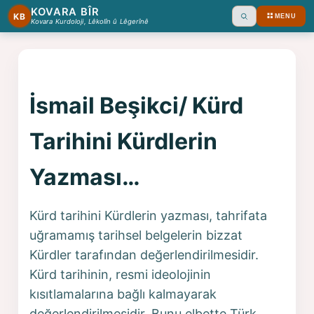
KOVARA BÎR
KB
MENU
Ara
Kovara Kurdoloji, Lêkolîn û Lêgerînê
İsmail Beşikci/ Kürd
Tarihini Kürdlerin
Yazması…
Kürd tarihini Kürdlerin yazması, tahrifata
uğramamış tarihsel belgelerin bizzat
Kürdler tarafından değerlendirilmesidir.
Kürd tarihinin, resmi ideolojinin
kısıtlamalarına bağlı kalmayarak
değerlendirilmesidir. Bunu elbette Türk