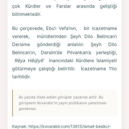
çok Kürdler ve Farslar arasında geliştiği
bilinmektedir.
Bu çerçevede, Ebu’ı Vefa’nın, bir icazetname
vererek, müridlerinden Şeyh Dilo Belincan’ı
Dersime gönderdiği anlatılır. Şeyh Dilo
Belincan’ın, Dersim’de Pilvankan’a yerleştiği,
Rêya Hêqîyê’
inancındaki Kürdlere İslamiyeti
götürmeye çalıştığı belirtilir. İcazetname 11ıo
tarihlidir.
Bu yazıda ifade edilen görüşler yazarına aittir. Bu
görüşlerin Kovarabir'in yayın politikasını yansıtması
gerekmez.
Kaynak:
https://kovarabir.com/13615/ismail-besikci-