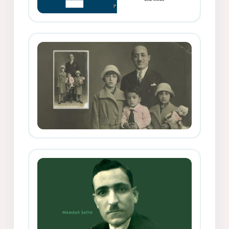
Memduh Selîmê Wanî (1887-1876)
Mihemed Mîhrî Hîlav ji afirênerên
rewşenbîriya nûjen e