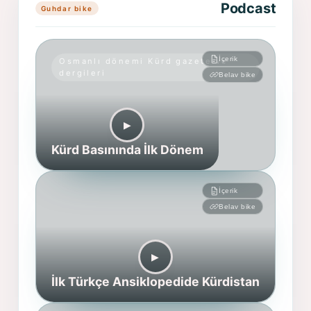
Podcast
Guhdar bike
İçerik
Osmanlı dönemi Kürd gazete ve
dergileri
Belav bike
▶︎
Kürd Basınında İlk Dönem
İçerik
Belav bike
▶︎
İlk Türkçe Ansiklopedide Kürdistan