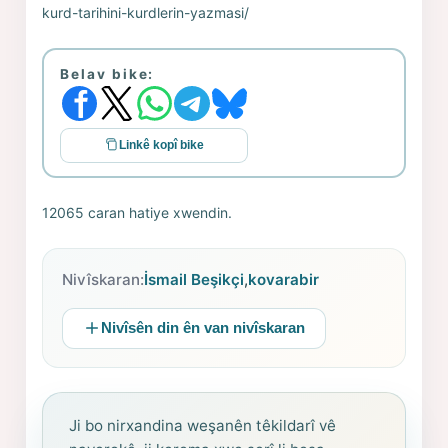
kurd-tarihini-kurdlerin-yazmasi/
Belav bike:
Linkê kopî bike
12065 caran hatiye xwendin.
Nivîskaran:
İsmail Beşikçi
,
kovarabir
Nivîsên din ên van nivîskaran
Ji bo nirxandina weşanên têkildarî vê