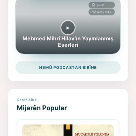
İçerik
Belav bike
▶︎
Mehmed Mihri Hilav’ın Yayınlanmış
Eserleri
HEMÛ PODCASTAN BIBÎNE
Keşif bike
Mijarên Populer