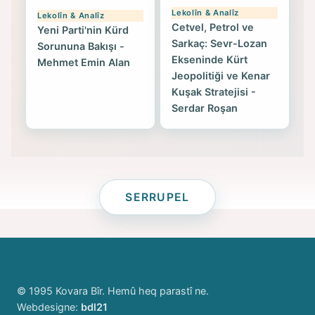
Lekolîn & Analîz
Lekolîn & Analîz
Cetvel, Petrol ve
Yeni Parti'nin Kürd
Sarkaç: Sevr-Lozan
Sorununa Bakışı -
Ekseninde Kürt
Mehmet Emin Alan
Jeopolitiği ve Kenar
Kuşak Stratejisi -
Serdar Roşan
SERRUPEL
© 1995 Kovara Bîr. Hemû heq parastî ne.
Webdesigne:
bdl21