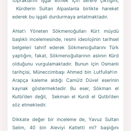
topraklarını işgal etmek için sefere çıktığını,
Kürdlerin Sultan Alpaslanla birlikte hareket
ederek bu işgali durdurmaya anlatmaktadır.
Ahlat’ı Yöneten Sökmenoğulları Kürt müydü
başlıklı incelemesinde, resmi ideolojinin tarihsel
belgeleri tahrif ederek Sökmenoğullarını Türk
yaptığını, fakat, Sökmenoğullarının aslının Kürd
olduğunu vurgulamaktadır. Bunun için Osmanlı
tarihçisi, Müneccimbaşı Ahmed bin Lutfullah’ın
Arapça kaleme aldığı Camü’d Düvel eserinin
kaynak göstermektedir. Bu eser, Sökman el
Kutbi’den değil, Sekman el Kurdi el Qutbi’den
söz etmektedir.
Dikkate değer bir inceleme de, Yavuz Sultan
Selim, 40 bin Aleviyi Katletti mi? başlığını