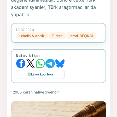
akademisyenler, Türk araştırmacılar da
yapabilir.
13.07.2020
Lekolîn & Analîz
Türkçe
İsmail BEŞİKÇİ
Belav bike:
Linkê kopî bike
12065 caran hatiye xwendin.