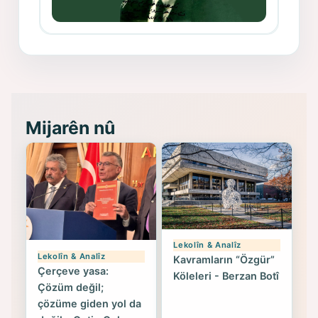
Memduh Selim ve Xoybûn
(Hoybun)’un Kuruluş Çalışmaları- 8
- Seîd Veroj
Mijarên nû
Lekolîn & Analîz
Lekolîn & Analîz
Kavramların “Özgür”
Çerçeve yasa:
Köleleri - Berzan Botî
Çözüm değil;
çözüme giden yol da