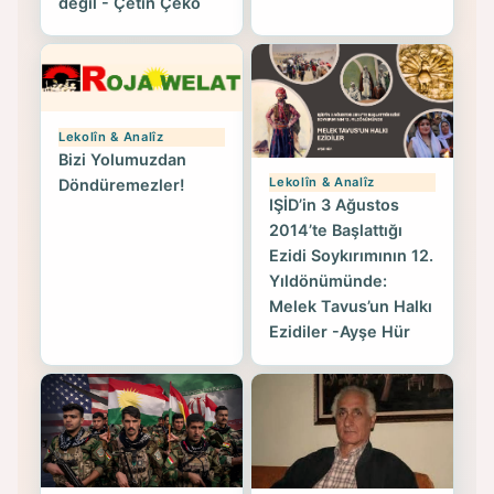
değil - Çetin Çeko
Lekolîn & Analîz
Bizi Yolumuzdan
Lekolîn & Analîz
Döndüremezler!
IŞİD’in 3 Ağustos
2014’te Başlattığı
Ezidi Soykırımının 12.
Yıldönümünde:
Melek Tavus’un Halkı
Ezidiler -Ayşe Hür