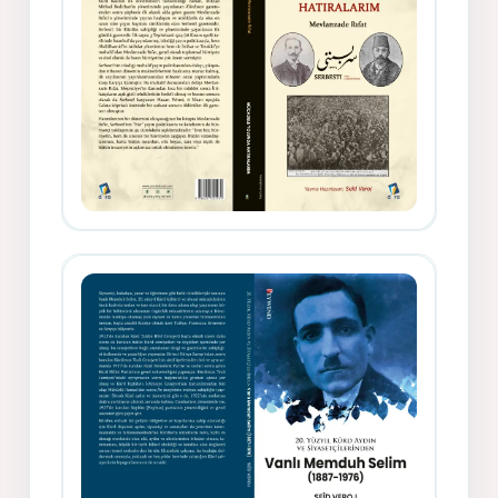
Gazeteci, Yazar, Hukukçu ve
Siyasetçi Kimliğiyle Mevlanzade
Rıfat - Seîd Veroj