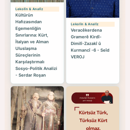
Lekolîn & Analîz
Kültürün
Hafızasından
Lekolîn & Analîz
Egemenliğin
Veracêkerdena
Sınırlarına: Kürt,
Gramerê Kirdî-
İtalyan ve Alman
Dimilî-Zazakî û
Uluslaşma
Kurmancî -6 - Seîd
Süreçlerinin
VEROJ
Karşılaştırmalı
Sosyo-Politik Analizi
- Serdar Roşan