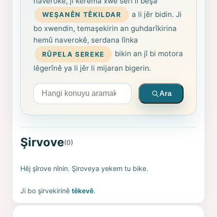
naverokê, ji kerema xwe serî li beşa
a li jêr bidin. Ji
WEŞANÊN TÊKILDAR
bo xwendin, temaşekirin an guhdarîkirina
hemû naverokê, serdana lînka
bikin an jî bi motora
RÛPELA SEREKE
lêgerînê ya li jêr li mijaran bigerin.
Arama yapın
Ara
Şirvove
(0)
Hêj şîrove nînin. Şiroveya yekem tu bike.
Ji bo şirvekirinê
têkevê
.