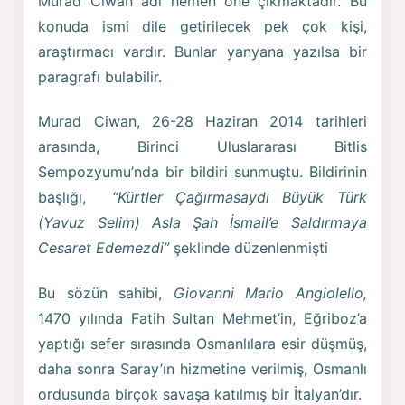
Murad Ciwan adı hemen öne çıkmaktadır. Bu
konuda ismi dile getirilecek pek çok kişi,
araştırmacı vardır. Bunlar yanyana yazılsa bir
paragrafı bulabilir.
Murad Ciwan, 26-28 Haziran 2014 tarihleri
arasında, Birinci Uluslararası Bitlis
Sempozyumu’nda bir bildiri sunmuştu. Bildirinin
başlığı,
“Kürtler Çağırmasaydı Büyük Türk
(Yavuz Selim) Asla Şah İsmail’e Saldırmaya
Cesaret Edemezdi”
şeklinde düzenlenmişti
Bu sözün sahibi,
Giovanni Mario Angiolello,
1470 yılında Fatih Sultan Mehmet’in, Eğriboz’a
yaptığı sefer sırasında Osmanlılara esir düşmüş,
daha sonra Saray’ın hizmetine verilmiş, Osmanlı
ordusunda birçok savaşa katılmış bir İtalyan’dır.