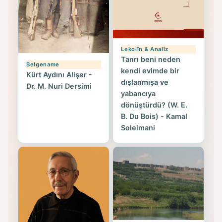
Lekolîn & Analîz
Tanrı beni neden
Belgename
kendi evimde bir
Kürt Aydını Alişer -
dışlanmışa ve
Dr. M. Nuri Dersimi
yabancıya
dönüştürdü? (W. E.
B. Du Bois) - Kamal
Soleimani