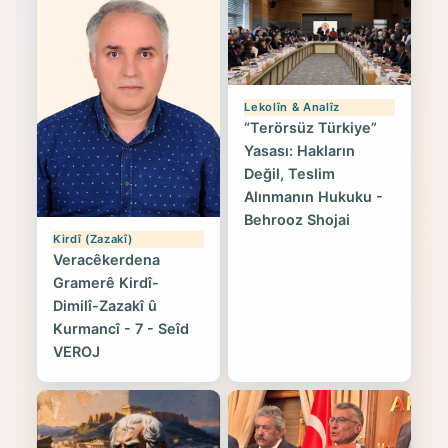
Lekolîn & Analîz
“Terörsüz Türkiye”
Yasası: Hakların
Değil, Teslim
Alınmanın Hukuku -
Behrooz Shojai
Kirdî (Zazakî)
Veracêkerdena
Gramerê Kirdî-
Dimilî-Zazakî û
Kurmancî - 7 - Seîd
VEROJ