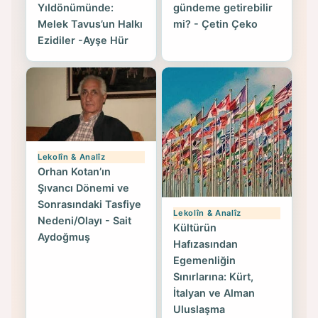
Yıldönümünde:
gündeme getirebilir
Melek Tavus’un Halkı
mi? - Çetin Çeko
Ezidiler -Ayşe Hür
Lekolîn & Analîz
Orhan Kotan’ın
Şıvancı Dönemi ve
Sonrasındaki Tasfiye
Lekolîn & Analîz
Nedeni/Olayı - Sait
Kültürün
Aydoğmuş
Hafızasından
Egemenliğin
Sınırlarına: Kürt,
İtalyan ve Alman
Uluslaşma