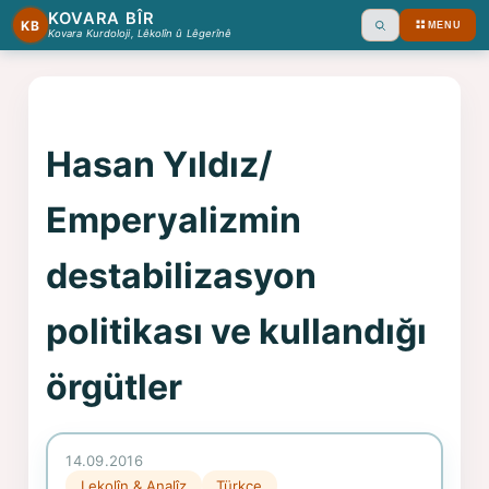
KOVARA BÎR
KB
MENU
Ara
Kovara Kurdoloji, Lêkolîn û Lêgerînê
Hasan Yıldız/
Emperyalizmin
destabilizasyon
politikası ve kullandığı
örgütler
14.09.2016
Lekolîn & Analîz
Türkçe