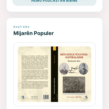
HEMÛ PODCASTAN BIBÎNE
Keşif bike
Mijarên Populer
Gazeteci, Yazar, Hukukçu ve