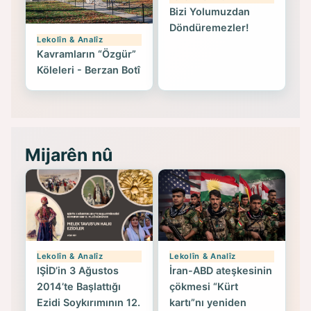
Bizi Yolumuzdan
Döndüremezler!
Lekolîn & Analîz
Kavramların “Özgür”
Köleleri - Berzan Botî
Mijarên nû
Lekolîn & Analîz
Lekolîn & Analîz
IŞİD’in 3 Ağustos
İran-ABD ateşkesinin
2014’te Başlattığı
çökmesi “Kürt
Ezidi Soykırımının 12.
kartı”nı yeniden