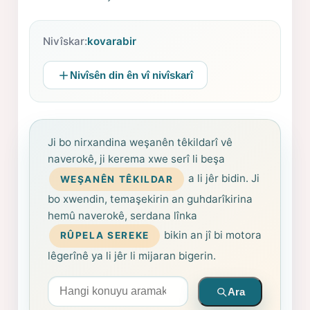
Nivîskar:
kovarabir
Nivîsên din ên vî nivîskarî
Ji bo nirxandina weşanên têkildarî vê
naverokê, ji kerema xwe serî li beşa
a li jêr bidin. Ji
WEŞANÊN TÊKILDAR
bo xwendin, temaşekirin an guhdarîkirina
hemû naverokê, serdana lînka
bikin an jî bi motora
RÛPELA SEREKE
lêgerînê ya li jêr li mijaran bigerin.
Arama yapın
Ara