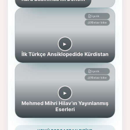
İçerik
Belav bike
▶︎
İlk Türkçe Ansiklopedide Kürdistan
İçerik
Belav bike
▶︎
Mehmed Mihri Hilav’ın Yayınlanmış
Eserleri