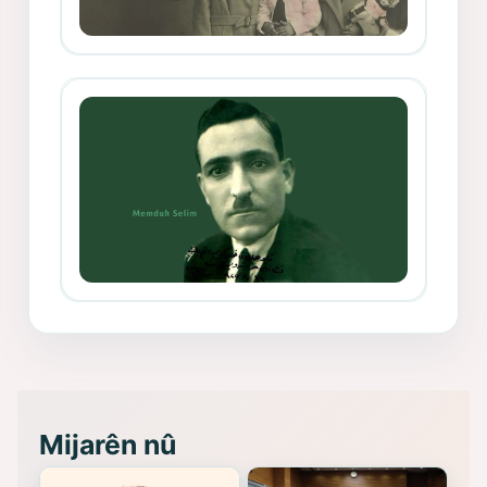
Mihemed Mîhrî Hîlav ji afirênerên
rewşenbîriya nûjen e
Memduh Selim ve Xoybûn
(Hoybun)’un Kuruluş Çalışmaları- 8
- Seîd Veroj
Mijarên nû