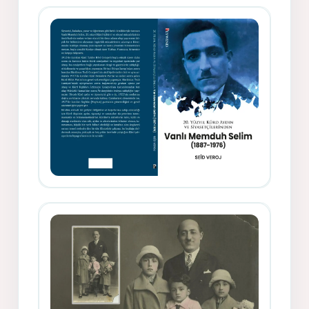
Siyasetçi Kimliğiyle Mevlanzade
Rıfat - Seîd Veroj
Memduh Selîmê Wanî (1887-1876)