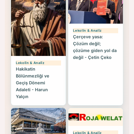
Lekolîn & Analîz
Çerçeve yasa:
Çözüm değil;
çözüme giden yol da
değil - Çetin Çeko
Lekolîn & Analîz
Hakikatin
Bölünmezliği ve
Geçiş Dönemi
Adaleti - Harun
Yalçın
Lekolîn & Analîz