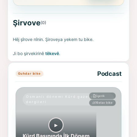
Şirvove
(0)
Hêj şîrove nînin. Şiroveya yekem tu bike.
Ji bo şirvekirinê
têkevê
.
Podcast
Guhdar bike
İçerik
Osmanlı dönemi Kürd gazete ve
dergileri
Belav bike
▶︎
Kürd Basınında İlk Dönem