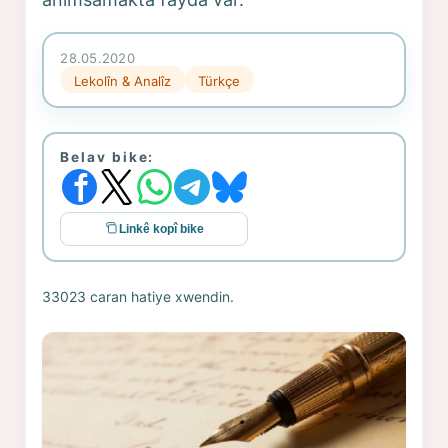
28.05.2020
Lekolîn & Analîz
Türkçe
Belav bike:
Linkê kopî bike
33023 caran hatiye xwendin.