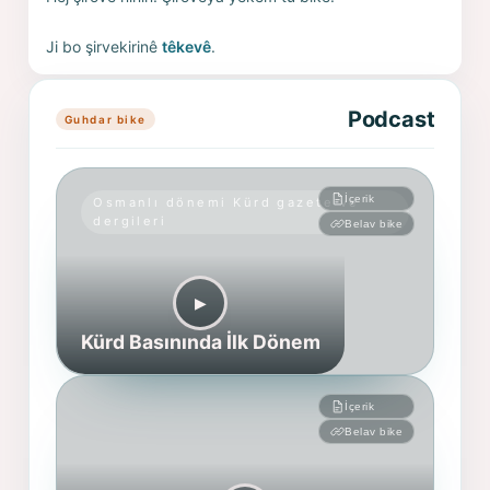
Ji bo şirvekirinê
têkevê
.
Podcast
Guhdar bike
İçerik
Osmanlı dönemi Kürd gazete ve
dergileri
Belav bike
▶︎
Kürd Basınında İlk Dönem
İçerik
Belav bike