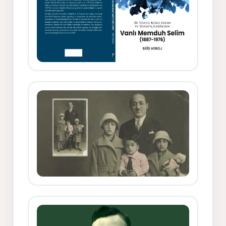
Memduh Selîmê Wanî (1887-1876)
Mihemed Mîhrî Hîlav ji afirênerên
rewşenbîriya nûjen e