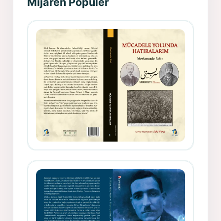
Mijarên Populer
Gazeteci, Yazar, Hukukçu ve
Siyasetçi Kimliğiyle Mevlanzade
Rıfat - Seîd Veroj