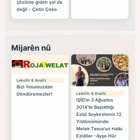
çözüme giden yol da
değil - Çetin Çeko
Mijarên nû
Lekolîn & Analîz
Bizi Yolumuzdan
Lekolîn & Analîz
Döndüremezler!
IŞİD’in 3 Ağustos
2014’te Başlattığı
Ezidi Soykırımının 12.
Yıldönümünde:
Melek Tavus’un Halkı
Ezidiler -Ayşe Hür