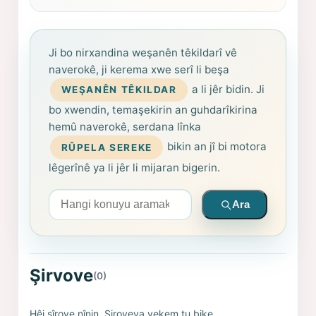
Ji bo nirxandina weşanên têkildarî vê
naverokê, ji kerema xwe serî li beşa
a li jêr bidin. Ji
WEŞANÊN TÊKILDAR
bo xwendin, temaşekirin an guhdarîkirina
hemû naverokê, serdana lînka
bikin an jî bi motora
RÛPELA SEREKE
lêgerînê ya li jêr li mijaran bigerin.
Arama yapın
Ara
Şirvove
(0)
Hêj şîrove nînin. Şiroveya yekem tu bike.