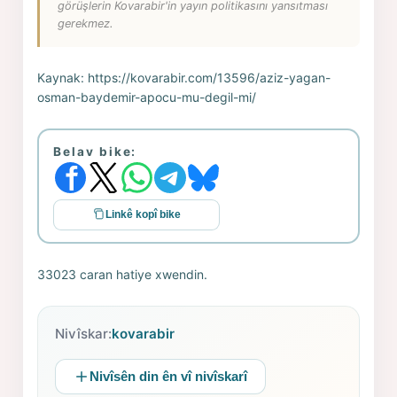
görüşlerin Kovarabir'in yayın politikasını yansıtması
gerekmez.
Kaynak:
https://kovarabir.com/13596/aziz-yagan-
osman-baydemir-apocu-mu-degil-mi/
Belav bike:
Linkê kopî bike
33023 caran hatiye xwendin.
Nivîskar:
kovarabir
Nivîsên din ên vî nivîskarî