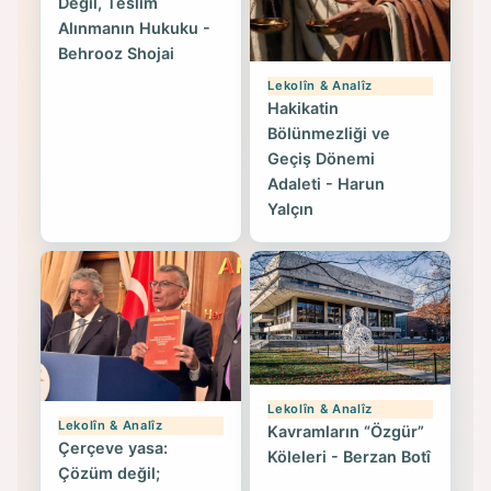
Değil, Teslim
Alınmanın Hukuku -
Behrooz Shojai
Lekolîn & Analîz
Hakikatin
Bölünmezliği ve
Geçiş Dönemi
Adaleti - Harun
Yalçın
Lekolîn & Analîz
Lekolîn & Analîz
Kavramların “Özgür”
Çerçeve yasa:
Köleleri - Berzan Botî
Çözüm değil;