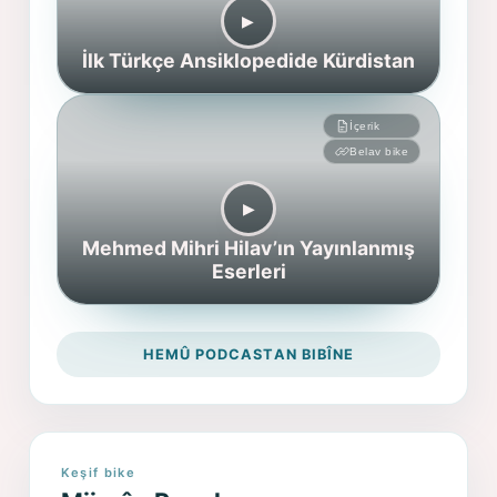
▶︎
İlk Türkçe Ansiklopedide Kürdistan
İçerik
Belav bike
▶︎
Mehmed Mihri Hilav’ın Yayınlanmış
Eserleri
HEMÛ PODCASTAN BIBÎNE
Keşif bike