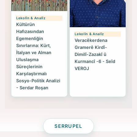
Lekolîn & Analîz
Kültürün
Hafızasından
Lekolîn & Analîz
Egemenliğin
Veracêkerdena
Sınırlarına: Kürt,
Gramerê Kirdî-
İtalyan ve Alman
Dimilî-Zazakî û
Uluslaşma
Kurmancî -6 - Seîd
Süreçlerinin
VEROJ
Karşılaştırmalı
Sosyo-Politik Analizi
- Serdar Roşan
SERRUPEL