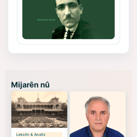
Memduh Selim ve Xoybûn
(Hoybun)’un Kuruluş Çalışmaları- 8
- Seîd Veroj
Mijarên nû
Lekolîn & Analîz