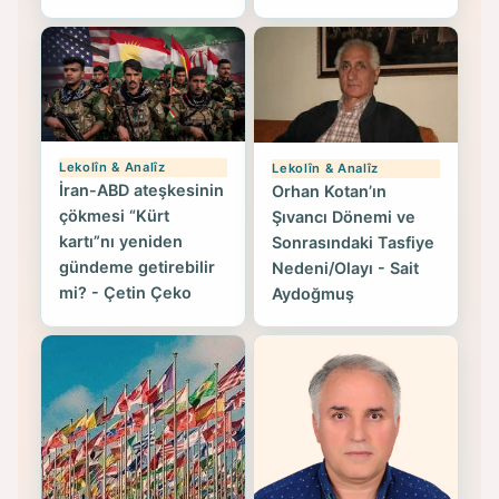
Lekolîn & Analîz
Lekolîn & Analîz
İran-ABD ateşkesinin
Orhan Kotan’ın
çökmesi “Kürt
Şıvancı Dönemi ve
kartı”nı yeniden
Sonrasındaki Tasfiye
gündeme getirebilir
Nedeni/Olayı - Sait
mi? - Çetin Çeko
Aydoğmuş