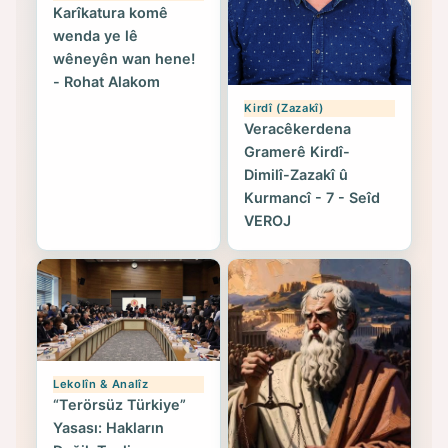
Karîkatura komê
wenda ye lê
wêneyên wan hene!
- Rohat Alakom
Kirdî (Zazakî)
Veracêkerdena
Gramerê Kirdî-
Dimilî-Zazakî û
Kurmancî - 7 - Seîd
VEROJ
Lekolîn & Analîz
“Terörsüz Türkiye”
Yasası: Hakların