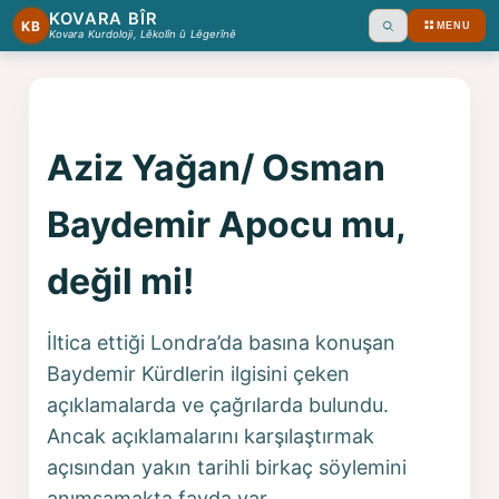
KOVARA BÎR
KB
MENU
Ara
Kovara Kurdoloji, Lêkolîn û Lêgerînê
Aziz Yağan/ Osman
Baydemir Apocu mu,
değil mi!
İltica ettiği Londra’da basına konuşan
Baydemir Kürdlerin ilgisini çeken
açıklamalarda ve çağrılarda bulundu.
Ancak açıklamalarını karşılaştırmak
açısından yakın tarihli birkaç söylemini
anımsamakta fayda var.