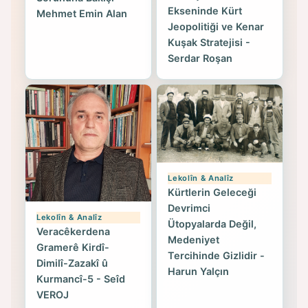
Ekseninde Kürt
Mehmet Emin Alan
Jeopolitiği ve Kenar
Kuşak Stratejisi -
Serdar Roşan
Lekolîn & Analîz
Kürtlerin Geleceği
Devrimci
Lekolîn & Analîz
Ütopyalarda Değil,
Veracêkerdena
Medeniyet
Gramerê Kirdî-
Tercihinde Gizlidir -
Dimilî-Zazakî û
Harun Yalçın
Kurmancî-5 - Seîd
VEROJ