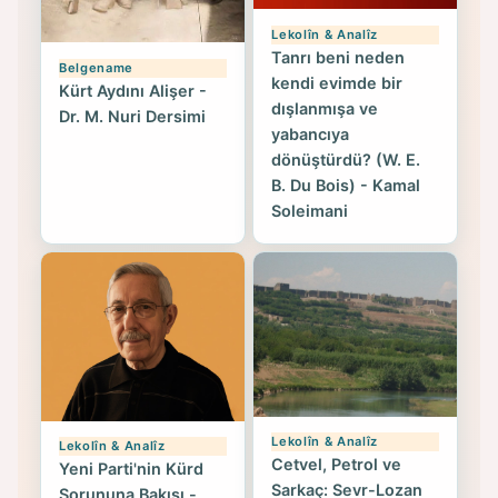
Lekolîn & Analîz
Tanrı beni neden
Belgename
kendi evimde bir
Kürt Aydını Alişer -
dışlanmışa ve
Dr. M. Nuri Dersimi
yabancıya
dönüştürdü? (W. E.
B. Du Bois) - Kamal
Soleimani
Lekolîn & Analîz
Lekolîn & Analîz
Cetvel, Petrol ve
Yeni Parti'nin Kürd
Sarkaç: Sevr-Lozan
Sorununa Bakışı -