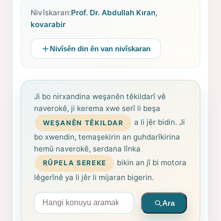
Nivîskaran:
Prof. Dr. Abdullah Kıran
,
kovarabir
Nivîsên din ên van nivîskaran
Ji bo nirxandina weşanên têkildarî vê
naverokê, ji kerema xwe serî li beşa
a li jêr bidin. Ji
WEŞANÊN TÊKILDAR
bo xwendin, temaşekirin an guhdarîkirina
hemû naverokê, serdana lînka
bikin an jî bi motora
RÛPELA SEREKE
lêgerînê ya li jêr li mijaran bigerin.
Arama yapın
Ara