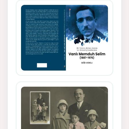
Siyasetçi Kimliğiyle Mevlanzade
Rıfat - Seîd Veroj
Memduh Selîmê Wanî (1887-1876)