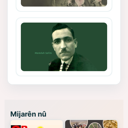
Mihemed Mîhrî Hîlav ji afirênerên
rewşenbîriya nûjen e
Memduh Selim ve Xoybûn
(Hoybun)’un Kuruluş Çalışmaları- 8
- Seîd Veroj
Mijarên nû