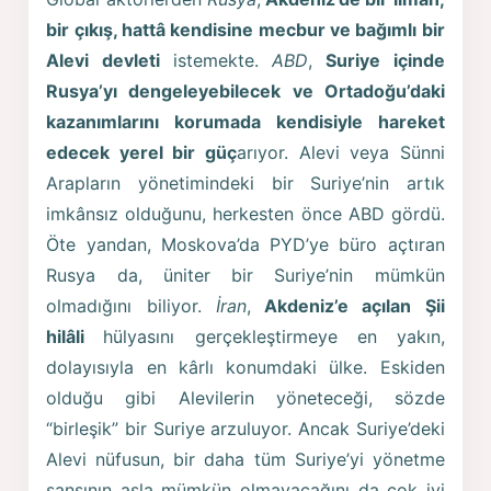
bir çıkış, hattâ kendisine mecbur ve bağımlı bir
Alevi devleti
istemekte.
ABD
,
Suriye içinde
Rusya’yı dengeleyebilecek ve Ortadoğu’daki
kazanımlarını korumada kendisiyle hareket
edecek yerel bir güç
arıyor. Alevi veya Sünni
Arapların yönetimindeki bir Suriye’nin artık
imkânsız olduğunu, herkesten önce ABD gördü.
Öte yandan, Moskova’da PYD’ye büro açtıran
Rusya da, üniter bir Suriye’nin mümkün
olmadığını biliyor.
İran
,
Akdeniz’e açılan Şii
hilâli
hülyasını gerçekleştirmeye en yakın,
dolayısıyla en kârlı konumdaki ülke. Eskiden
olduğu gibi Alevilerin yöneteceği, sözde
“birleşik” bir Suriye arzuluyor. Ancak Suriye’deki
Alevi nüfusun, bir daha tüm Suriye’yi yönetme
şansının asla mümkün olmayacağını da çok iyi