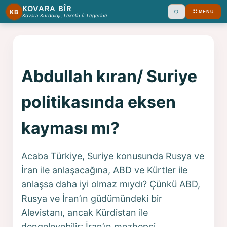
KOVARA BÎR
KB
MENU
Ara
Kovara Kurdoloji, Lêkolîn û Lêgerînê
Abdullah kıran/ Suriye
politikasında eksen
kayması mı?
Acaba Türkiye, Suriye konusunda Rusya ve
İran ile anlaşacağına, ABD ve Kürtler ile
anlaşsa daha iyi olmaz mıydı? Çünkü ABD,
Rusya ve İran’ın güdümündeki bir
Alevistanı, ancak Kürdistan ile
dengeleyebilir; İran’ın mezhepçi