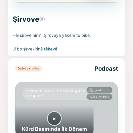
Şirvove
(0)
Hêj şîrove nînin. Şiroveya yekem tu bike.
Ji bo şirvekirinê
têkevê
.
Podcast
Guhdar bike
İçerik
Osmanlı dönemi Kürd gazete ve
dergileri
Belav bike
▶︎
Kürd Basınında İlk Dönem