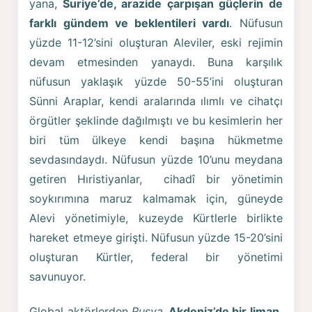
yana,
Suriye’de, arazide çarpışan güçlerin de
farklı gündem ve beklentileri vardı
. Nüfusun
yüzde 11-12’sini oluşturan Aleviler, eski rejimin
devam etmesinden yanaydı. Buna karşılık
nüfusun yaklaşık yüzde 50-55’ini oluşturan
Sünni Araplar, kendi aralarında ılımlı ve cihatçı
örgütler şeklinde dağılmıştı ve bu kesimlerin her
biri tüm ülkeye kendi başına hükmetme
sevdasındaydı. Nüfusun yüzde 10’unu meydana
getiren Hıristiyanlar, cihadî bir yönetimin
soykırımına maruz kalmamak için, güneyde
Alevi yönetimiyle, kuzeyde Kürtlerle birlikte
hareket etmeye girişti. Nüfusun yüzde 15-20’sini
oluşturan Kürtler, federal bir yönetimi
savunuyor.
Global aktörlerden
Rusya
,
Akdeniz’de bir liman,