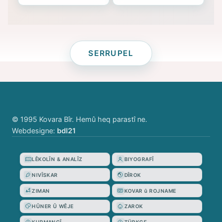
SERRUPEL
© 1995 Kovara Bîr. Hemû heq parastî ne.
Webdesigne:
bdl21
LÊKOLÎN & ANALÎZ
BIYOGRAFÎ
NIVÎSKAR
DÎROK
ZIMAN
KOVAR û ROJNAME
HÛNER Û WÊJE
ZAROK