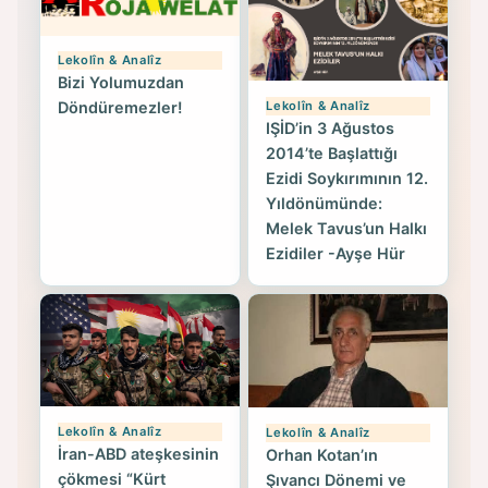
Lekolîn & Analîz
Bizi Yolumuzdan
Lekolîn & Analîz
Döndüremezler!
IŞİD’in 3 Ağustos
2014’te Başlattığı
Ezidi Soykırımının 12.
Yıldönümünde:
Melek Tavus’un Halkı
Ezidiler -Ayşe Hür
Lekolîn & Analîz
Lekolîn & Analîz
İran-ABD ateşkesinin
Orhan Kotan’ın
çökmesi “Kürt
Şıvancı Dönemi ve