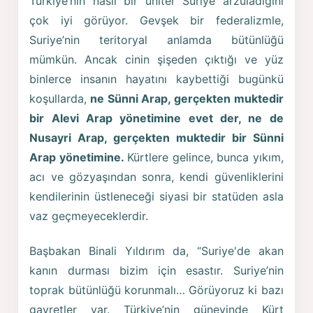
Türkiye’nin nasıl bir üniter Suriye arzuladığını
çok iyi görüyor. Gevşek bir federalizmle,
Suriye’nin teritoryal anlamda bütünlüğü
mümkün. Ancak cinin şişeden çıktığı ve yüz
binlerce insanın hayatını kaybettiği bugünkü
koşullarda,
ne Sünni Arap, gerçekten muktedir
bir Alevi Arap yönetimine evet der, ne de
Nusayri Arap, gerçekten muktedir bir Sünni
Arap yönetimine.
Kürtlere gelince, bunca yıkım,
acı ve gözyaşından sonra, kendi güvenliklerini
kendilerinin üstleneceği siyasi bir statüden asla
vaz geçmeyeceklerdir.
Başbakan Binali Yıldırım da, “Suriye'de akan
kanın durması bizim için esastır. Suriye’nin
toprak bütünlüğü korunmalı… Görüyoruz ki bazı
gayretler var. Türkiye’nin güneyinde Kürt