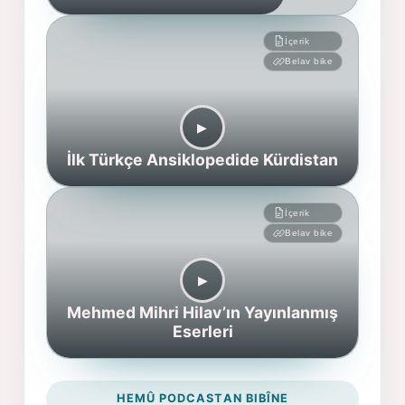
İçerik
Belav bike
▶︎
İlk Türkçe Ansiklopedide Kürdistan
İçerik
Belav bike
▶︎
Mehmed Mihri Hilav’ın Yayınlanmış
Eserleri
HEMÛ PODCASTAN BIBÎNE