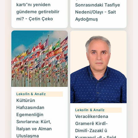
kartı”nı yeniden
Sonrasındaki Tasfiye
gündeme getirebilir
Nedeni/Olayı - Sait
mi? - Çetin Çeko
Aydoğmuş
Lekolîn & Analîz
Kültürün
Hafızasından
Lekolîn & Analîz
Egemenliğin
Veracêkerdena
Sınırlarına: Kürt,
Gramerê Kirdî-
İtalyan ve Alman
Dimilî-Zazakî û
Uluslaşma
Kurmancî -6 - Seîd