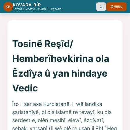
KOVARA BÎR
KB
MENU
Ara
Kovara Kurdoloji, Lêkolîn û Lêgerînê
Tosinê Reşîd/
Hemberîhevkirina ola
Êzdîya û yan hindaye
Vedic
Îro li ser axa Kurdistanê, li wê landika
şaristanîyê, bi ola îslamê re tevayî, ku ola
serdest e, olên mesîhî, elewî, êzdîyatî,
şebak, yarsanî (ji wê olê re usan jî Ehl î Heq