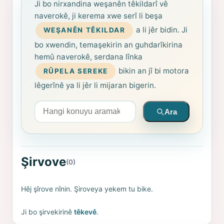
Ji bo nirxandina weşanên têkildarî vê
naverokê, ji kerema xwe serî li beşa
a li jêr bidin. Ji
WEŞANÊN TÊKILDAR
bo xwendin, temaşekirin an guhdarîkirina
hemû naverokê, serdana lînka
bikin an jî bi motora
RÛPELA SEREKE
lêgerînê ya li jêr li mijaran bigerin.
Arama yapın
Ara
Şirvove
(0)
Hêj şîrove nînin. Şiroveya yekem tu bike.
Ji bo şirvekirinê
têkevê
.