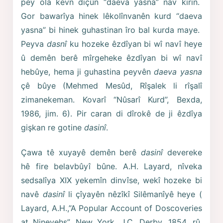
pey ola kevn diçûn “daeva yasna” nav kirin.
Gor bawarîya hinek lêkolînvanên kurd “daeva
yasna” bi hinek guhastinan îro bal kurda maye.
Peyva
dasnî
ku hozeke êzdîyan bi wî navî heye
û demên berê mîrgeheke êzdîyan bi wî navî
hebûye, hema ji guhastina peyvên
daeva yasna
çê bûye (Mehmed Mesûd, Rîşalek li rîşalî
zimanekeman. Kovarî “Nûsarî Kurd”, Bexda,
1986, jim. 6). Pir caran di dîrokê de ji êzdîya
gişkan re gotine
dasinî
.
Çawa tê xuyayê demên berê
dasinî
devereke
hê fire belavbûyî bûne. A.H. Layard, nîveka
sedsalîya XIX yekemîn dinvîse, wekî hozeke bi
navê
dasinî
li çîyayên nêzîkî Silêmanîyê heye (
Layard, A.H.,”A Popular Account of Doscoveries
at Ninevehs”, New York, J.C. Derby, 1854, rû.