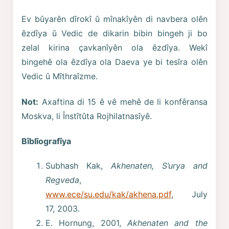
Ev bûyarên dîrokî û mînakîyên di navbera olên
êzdîya û Vedic de dikarin bibin bingeh ji bo
zelal kirina çavkanîyên ola êzdîya. Wekî
bingehê ola êzdîya ola Daeva ye bi tesîra olên
Vedic û Mîthraîzme.
Not:
Axaftina di 15 ê vê mehê de li konfêransa
Moskva, li Înstîtûta Rojhilatnasîyê.
Bîblîografîya
Subhash Kak,
Akhenaten, S’urya and
Regveda
,
www.ece/su.edu/kak/akhena.pdf
, July
17, 2003.
E. Hornung, 2001,
Akhenaten and the