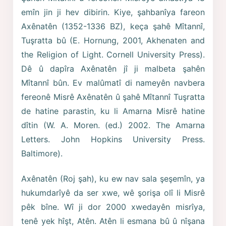
emîn jin ji hev dibirin. Kiye, şahbanîya fareon
Axênatên (1352-1336 BZ), keça şahê Mîtannî,
Tuşratta bû (E. Hornung, 2001, Akhenaten and
the Religion of Light. Cornell University Press).
Dê û dapîra Axênatên jî ji malbeta şahên
Mîtannî bûn. Ev malûmatî di nameyên navbera
fereonê Misrê Axênatên û şahê Mîtannî Tuşratta
de hatine parastin, ku li Amarna Misrê hatine
dîtin (W. A. Moren. (ed.) 2002. The Amarna
Letters. John Hopkins University Press.
Baltimore).
Axênatên (Roj şah), ku ew nav sala şeşemîn, ya
hukumdarîyê da ser xwe, wê şorişa olî li Misrê
pêk bîne. Wî ji dor 2000 xwedayên misrîya,
tenê yek hîşt, Atên. Atên li esmana bû û nîşana