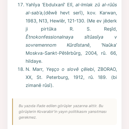
Yahîya ‘Ebdulxanî’ Elî,
al-Imlak zû al-rûûs
al-sab’a,
(dêwê hevt serî), kov. Karwan,
1983, N13, Hewlêr, 121-130. (Me ev jêderk
ji pirtûka R. S. Reşîd,
Êtnokonfessionalnaya sîtûasîya v
sovremennom Kûrdîstanê
, ‘Naûka’
Moskva-Sankt-Pêtêrbûrg, 2004, rû. 66,
hildaye.
N. Marr,
Yeşço o slovê çêlebi
, ZBORAO,
XX, St. Peterburg, 1912, rû. 189. (bi
zimanê rûsî).
Bu yazıda ifade edilen görüşler yazarına aittir. Bu
görüşlerin Kovarabir'in yayın politikasını yansıtması
gerekmez.