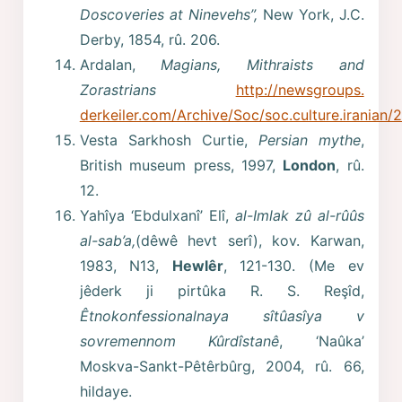
Doscoveries at Ninevehs”,
New York, J.C.
Derby, 1854, rû. 206.
Ardalan,
Magians, Mithraists and
Zorastrians
http://newsgroups.
derkeiler.com/Archive/Soc/soc.culture.irania
Vesta Sarkhosh Curtie,
Persian mythe
,
British museum press, 1997,
London
, rû.
12.
Yahîya ‘Ebdulxanî’ Elî,
al-Imlak zû al-rûûs
al-sab’a,
(dêwê hevt serî), kov. Karwan,
1983, N13,
Hewlêr
, 121-130. (Me ev
jêderk ji pirtûka R. S. Reşîd,
Êtnokonfessionalnaya sîtûasîya v
sovremennom Kûrdîstanê
, ‘Naûka’
Moskva-Sankt-Pêtêrbûrg, 2004, rû. 66,
hildaye.