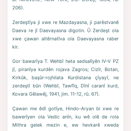
206).
Zerdeştîya ji xwe re Mazdayasna, ji parêstvanê
Daeva re jî Daevayasna digotin. Û Zerdeşt ola
xwe çawan altêrnatîva ola Daevayasna raber
kir.
Gor bawarîya T. Wehbî heta sedsalîyên IV-V PZ
jî, piranîya kurdên rojava Zagros; Cizîr, Botan,
Kirkûk, başûr-rojhilata Kurdistana çîyayî, ne
zerdeştî bûn (Wehbî, Tawfîq, Dînî caranî kurd,
Kovara Gêlawêj, 1941, jim. 11-12, rû. 67).
Çawan me êdî gotîye, Hindo-Aryan bi xwe re
bawerîyen ola Vedic anîn, ku wê olê de rola
Mithra gelek mezin e, ew hevkarê xweda