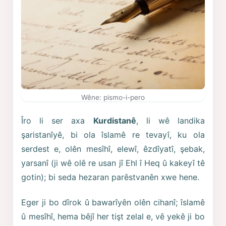
Wêne: pismo-i-pero
Îro li ser axa
Kurdistanê
, li wê landika
şaristanîyê, bi ola îslamê re tevayî, ku ola
serdest e, olên mesîhî, elewî, êzdîyatî, şebak,
yarsanî (ji wê olê re usan jî Ehl î Heq û kakeyî tê
gotin); bi seda hezaran parêstvanên xwe hene.
Eger ji bo dîrok û bawarîyên olên cihanî; îslamê
û mesîhî, hema bêjî her tişt zelal e, vê yekê ji bo