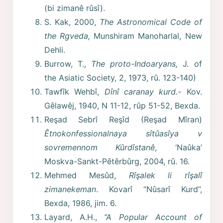
(bi zimanê rûsî).
S. Kak, 2000,
The Astronomical Code of
the Rgveda,
Munshiram Manoharlal, New
Dehli.
Burrow, T.,
The proto-Indoaryans,
J. of
the Asiatic Society, 2, 1973, rû. 123-140)
Tawfîk Wehbî,
Dînî caranay kurd.-
Kov.
Gêlawêj, 1940, N 11-12, rûp 51-52, Bexda.
Reşad Sebrî Reşîd (Reşad Mîran)
Êtnokonfessionalnaya sîtûasîya v
sovremennom Kûrdîstanê
, ‘Naûka’
Moskva-Sankt-Pêtêrbûrg, 2004, rû. 16.
Mehmed Mesûd,
Rîşalek li rîşalî
zimanekeman
. Kovarî “Nûsarî Kurd”,
Bexda, 1986, jim. 6.
Layard, A.H.,
”A Popular Account of