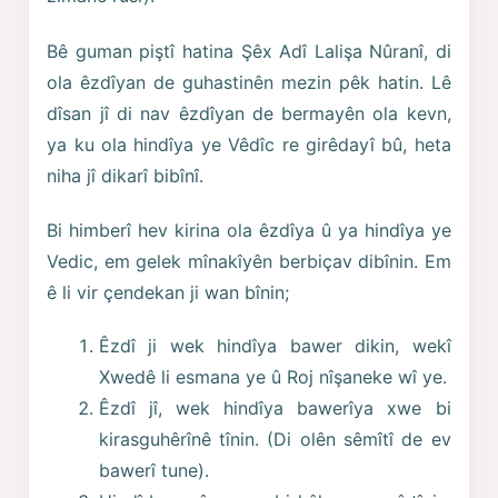
Bê guman piştî hatina Şêx Adî Lalişa Nûranî, di
ola êzdîyan de guhastinên mezin pêk hatin. Lê
dîsan jî di nav êzdîyan de bermayên ola kevn,
ya ku ola hindîya ye Vêdîc re girêdayî bû, heta
niha jî dikarî bibînî.
Bi himberî hev kirina ola êzdîya û ya hindîya ye
Vedic, em gelek mînakîyên berbiçav dibînin. Em
ê li vir çendekan ji wan bînin;
Êzdî ji wek hindîya bawer dikin, wekî
Xwedê li esmana ye û Roj nîşaneke wî ye.
Êzdî jî, wek hindîya bawerîya xwe bi
kirasguhêrînê tînin. (Di olên sêmîtî de ev
bawerî tune).