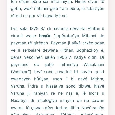
Em dîsan bêne ser mîtannîyan. Hinek cîyan tê
gotin, wekî mîtannî gelê îranî bûne, lê îzbatîyên
dîrokî ne gor vê bawarîyê ne.
Dor sala 1375 BZ di navbera dewleta Hîtîtan û
cîranê wane
başûr
, împêratorîya Mîtannî de
peyman tê girêdan. Peyman ji alîyê arkêologan
ve li serbajarê dewleta Hîtîtan, Boghazkoy ê,
dema vekolînên salên 1906-7, hatîye dîtin. Di
peymanê de şahê mîtannîya Wasukhani
(Vasûxanî) tevî sond xwarina bi navên çend
xwedayên hûrîyan, usan jî bi navê Mithra,
Varuna, Îndra û Nasatiya sond dixwe. Navê
Varuna ji îranîyan re ne nas e, lê Îndra û
Nasatiya di mîtalogîya îranyan de ne çawan
xweda, lê çawan dêw derbas dibin. Navê şahên
mîtannîya (Artatama, Şûtama, Artasûmara,