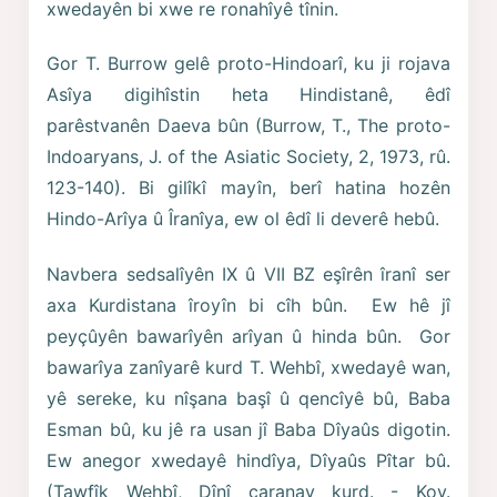
xwedayên bi xwe re ronahîyê tînin.
Gor T. Burrow gelê proto-Hindoarî, ku ji rojava
Asîya digihîstin heta Hindistanê, êdî
parêstvanên Daeva bûn (Burrow, T., The proto-
Indoaryans, J. of the Asiatic Society, 2, 1973, rû.
123-140). Bi gilîkî mayîn, berî hatina hozên
Hindo-Arîya û Îranîya, ew ol êdî li deverê hebû.
Navbera sedsalîyên IX û VII BZ eşîrên îranî ser
axa Kurdistana îroyîn bi cîh bûn. Ew hê jî
peyçûyên bawarîyên arîyan û hinda bûn. Gor
bawarîya zanîyarê kurd T. Wehbî, xwedayê wan,
yê sereke, ku nîşana başî û qencîyê bû, Baba
Esman bû, ku jê ra usan jî Baba Dîyaûs digotin.
Ew anegor xwedayê hindîya, Dîyaûs Pîtar bû.
(Tawfîk Wehbî, Dînî caranay kurd. - Kov.