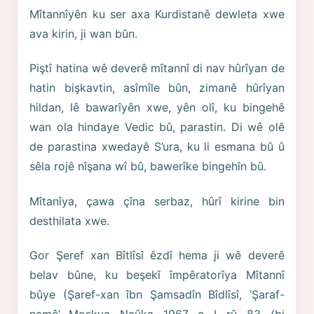
Mîtannîyên ku ser axa Kurdistanê dewleta xwe
ava kirin, ji wan bûn.
Piştî hatina wê deverê mîtannî di nav hûrîyan de
hatin bişkavtin, asîmîle bûn, zimanê hûrîyan
hildan, lê bawarîyên xwe, yên olî, ku bingehê
wan ola hindaye Vedic bû, parastin. Di wê olê
de parastina xwedayê S’ura, ku li esmana bû û
sêla rojê nîşana wî bû, bawerîke bingehîn bû.
Mîtanîya, çawa çîna serbaz, hûrî kirine bin
desthilata xwe.
Gor Şeref xan Bîtlîsî êzdî hema ji wê deverê
belav bûne, ku beşekî împêratorîya Mîtannî
bûye (Şaref-xan îbn Şamsadîn Bîdlîsî, ‘Şaraf-