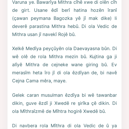
Varuna ye. Bawarîya Mithra cîhê xwe di olên cîh
de girt. Usane êdî berî hatina hozên îranî
(çawan peymana Bagozka yê jî mak dike) li
deverê parastina Mithra hebû. Di ola Vedic de
Mithra usan jî navekî Rojê bû.
Xelkê Medîya peyçûyên ola Daevayasna bûn. Di
wê olê de rola Mithra mezin bû. Kujtina ga ji
alîyê Mithra de cejneke wane giring bû. Ev
merasîm heta îro jî di ola êzdîyan de, bi navê
Cejna Cama mêra, maye.
Gelek caran musulman êzdîya bi wê tawanbar
dikin, guve êzdî ji Xwedê re şirîka çê dikin. Di
ola Mîthraîzmê de Mîhtra hogirê Xwedê bû.
Di navbera rola Mîthra di ola Vedic de û ya