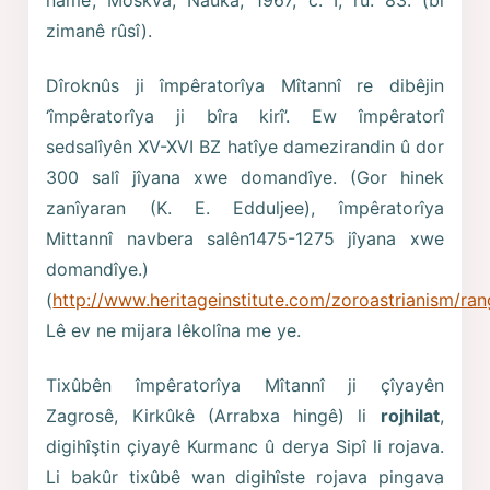
namê’, Moskva, Naûka, 1967, c. I, rû. 83. (bi
zimanê rûsî).
Dîroknûs ji împêratorîya Mîtannî re dibêjin
‘împêratorîya ji bîra kirî’. Ew împêratorî
sedsalîyên XV-XVI BZ hatîye damezirandin û dor
300 salî jîyana xwe domandîye. (Gor hinek
zanîyaran (K. E. Edduljee), împêratorîya
Mittannî navbera salên1475-1275 jîyana xwe
domandîye.)
(
http://www.heritageinstitute.com/zoroastrianism/ra
Lê ev ne mijara lêkolîna me ye.
Tixûbên împêratorîya Mîtannî ji çîyayên
Zagrosê, Kirkûkê (Arrabxa hingê) li
rojhilat
,
digihîştin çiyayê Kurmanc û derya Sipî li rojava.
Li bakûr tixûbê wan digihîste rojava pingava