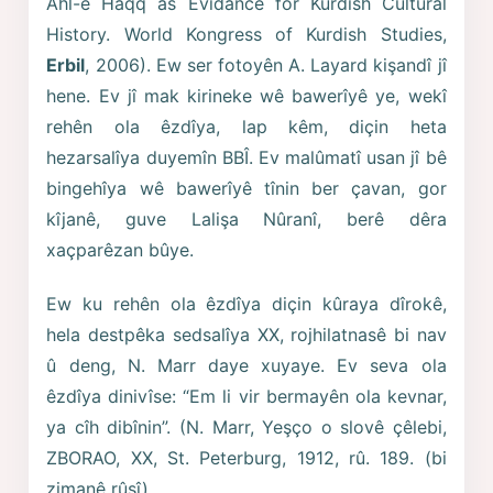
Ahl-e Haqq as Evidance for Kurdish Cultural
History. World Kongress of Kurdish Studies,
Erbil
, 2006). Ew ser fotoyên A. Layard kişandî jî
hene. Ev jî mak kirineke wê bawerîyê ye, wekî
rehên ola êzdîya, lap kêm, diçin heta
hezarsalîya duyemîn BBÎ. Ev malûmatî usan jî bê
bingehîya wê bawerîyê tînin ber çavan, gor
kîjanê, guve Lalişa Nûranî, berê dêra
xaçparêzan bûye.
Ew ku rehên ola êzdîya diçin kûraya dîrokê,
hela destpêka sedsalîya XX, rojhilatnasê bi nav
û deng, N. Marr daye xuyaye. Ev seva ola
êzdîya dinivîse: “Em li vir bermayên ola kevnar,
ya cîh dibînin”. (N. Marr, Yeşço o slovê çêlebi,
ZBORAO, XX, St. Peterburg, 1912, rû. 189. (bi
zimanê rûsî).