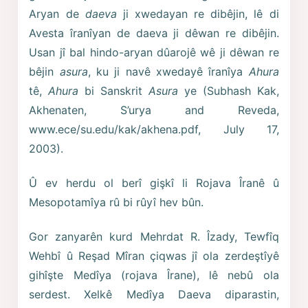
Aryan de
daeva
ji xwedayan re dibêjin, lê di
Avesta îranîyan de daeva ji dêwan re dibêjin.
Usan jî bal hindo-aryan dûarojê wê ji dêwan re
bêjin
asura
, ku ji navê xwedayê îranîya
Ahura
tê,
Ahura
bi Sanskrit
Asura
ye (Subhash Kak,
Akhenaten, S’urya and Reveda,
www.ece/su.edu/kak/akhena.pdf, July 17,
2003).
Û ev herdu ol berî gişkî li Rojava Îranê û
Mesopotamîya rû bi rûyî hev bûn.
Gor zanyarên kurd Mehrdat R. Îzady, Tewfîq
Wehbî û Reşad Mîran çiqwas jî ola zerdeştîyê
gihîşte Medîya (rojava Îrane), lê nebû ola
serdest. Xelkê Medîya Daeva diparastin,