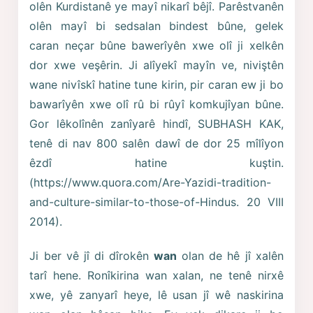
olên Kurdistanê ye mayî nikarî bêjî. Parêstvanên
olên mayî bi sedsalan bindest bûne, gelek
caran neçar bûne bawerîyên xwe olî ji xelkên
dor xwe veşêrin. Ji alîyekî mayîn ve, niviştên
wane nivîskî hatine tune kirin, pir caran ew ji bo
bawarîyên xwe olî rû bi rûyî komkujîyan bûne.
Gor lêkolînên zanîyarê hindî, SUBHASH KAK,
tenê di nav 800 salên dawî de dor 25 mîlîyon
êzdî hatine kuştin.
(https://www.quora.com/Are-Yazidi-tradition-
and-culture-similar-to-those-of-Hindus. 20 VIII
2014).
Ji ber vê jî di dîrokên
wan
olan de hê jî xalên
tarî hene. Ronîkirina wan xalan, ne tenê nirxê
xwe, yê zanyarî heye, lê usan jî wê naskirina