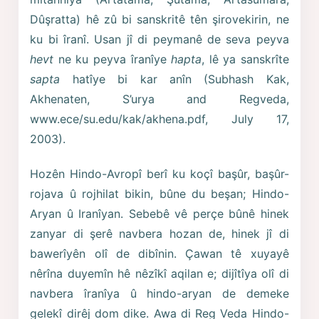
Dûşratta) hê zû bi sanskritê tên şirovekirin, ne
ku bi îranî. Usan jî di peymanê de seva peyva
hevt
ne ku peyva îranîye
hapta
, lê ya sanskrîte
sapta
hatîye bi kar anîn (Subhash Kak,
Akhenaten, S’urya and Regveda,
www.ece/su.edu/kak/akhena.pdf, July 17,
2003).
Hozên Hindo-Avropî berî ku koçî başûr, başûr-
rojava û rojhilat bikin, bûne du beşan; Hindo-
Aryan û Iranîyan. Sebebê vê perçe bûnê hinek
zanyar di şerê navbera hozan de, hinek jî di
bawerîyên olî de dibînin. Çawan tê xuyayê
nêrîna duyemîn hê nêzîkî aqilan e; dijîtîya olî di
navbera îranîya û hindo-aryan de demeke
gelekî dirêj dom dike. Awa di Reg Veda Hindo-