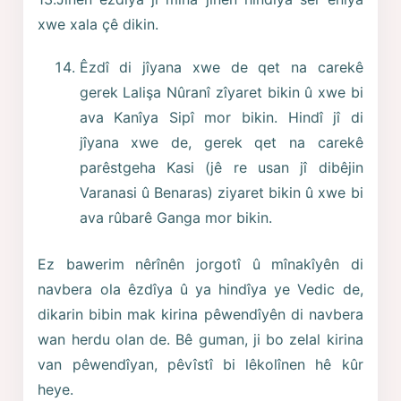
xwe xala çê dikin.
Êzdî di jîyana xwe de qet na carekê
gerek Lalişa Nûranî zîyaret bikin û xwe bi
ava Kanîya Sipî mor bikin. Hindî jî di
jîyana xwe de, gerek qet na carekê
parêstgeha Kasi (jê re usan jî dibêjin
Varanasi û Benaras) ziyaret bikin û xwe bi
ava rûbarê Ganga mor bikin.
Ez bawerim nêrînên jorgotî û mînakîyên di
navbera ola êzdîya û ya hindîya ye Vedic de,
dikarin bibin mak kirina pêwendîyên di navbera
wan herdu olan de. Bê guman, ji bo zelal kirina
van pêwendîyan, pêvîstî bi lêkolînen hê kûr
heye.