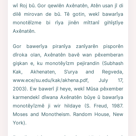
wî Roj bû. Gor qewlên Axênatên, Atên usan jî di
dilê mirovan de bû. Tê gotin, wekî bawarîya
monotêîzme bi rîya jinên mîttanî gihîştîye
Axênatên.
Gor bawerîya piranîya zanîyarên pisporên
dîroka olan, Axênatên bavê wan pêxemberan
gişkan e, ku monotêyîzm pejirandin (Subhash
Kak, Akhenaten, S’urya and Regveda,
www.ece/su.edu/kak/akhena.pdf, July 17,
2003). Ew bawerî jî heye, wekî Mûsa pêxember
karmendekî dîwana Axênatên bûye û bawarîya
monotêyîzmê ji wir hildaye (S. Freud, 1987.
Moses and Monotheism. Random House, New
York).