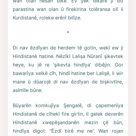
wan olan hêsan bike. Ev yek dikare ji bo
parastina wan olan û firekirina tolêransa olî li
Kurdistanê, roleke erênî bilîze.
*
Di nav êzdîyan de herdem tê gotin, wekî ew ji
Hindistanê hatine. Nêzîkî Lalişa Nûranî şikevtek
heye, ku jê re ‘şikevta hindîya’ dibêjin. Gor
bawarîya xelkê cîh, hindî hatine ber Lalişê, li wir
mane û dûarojê di nav êzdîyan de bişkivtîne,
asîmîle bûne.
Bûyarên komkujîya Şengalê, di çapemenîya
Hindistanê de cîhekî fire girtin, li gelek deverên
Hindistanê xwepêşandanên mezin çê bûn,
hindîya digot: “Êzdî birê me ne”. Wan rojan