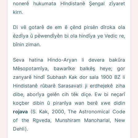
nonerê hukumata HIndistanê Şengal zîyaret
kirn.
Di vê gotarê de em ê çênd pirsên dîroka ola
êzdîya û pêwendîyên bi ola hindîya ye Vedic re,
bînin ziman.
Seva hatina Hindo-Aryan li devera bakûra
Mêsopotamîya, bawarîke balkêş heye; gor
zanyarê hindî Subhash Kak dor sala 1900 BZ li
Hindistanê rûbarê Sarasavati ji erdhejekê ziha
dibe, aborîya gelên cih têk diçe. Ew bi neçarî
koçber dibin û piranîya wan berê xwe didin
rojava
(S. Kak, 2000, The Astronomical Code
of the Rgveda, Munshiram Manoharlal, New
Dehli).