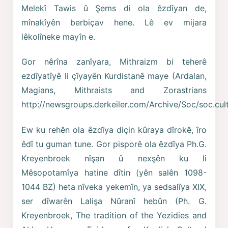
Melekî Tawis û Şems di ola êzdîyan de,
mînakîyên berbiçav hene. Lê ev mijara
lêkolîneke mayîn e.
Gor nêrîna zanîyara, Mithraizm bi teherê
ezdîyatîyê li çîyayên Kurdistanê maye (Ardalan,
Magians, Mithraists and Zorastrians
http://newsgroups.derkeiler.com/Archive/Soc/soc.cu
Ew ku rehên ola êzdîya diçin kûraya dîrokê, îro
êdî tu guman tune. Gor pisporê ola êzdîya Ph.G.
Kreyenbroek nîşan û nexşên ku li
Mêsopotamîya hatine dîtin (yên salên 1098-
1044 BZ) heta nîveka yekemîn, ya sedsalîya XIX,
ser dîwarên Lalişa Nûranî hebûn (Ph. G.
Kreyenbroek, The tradition of the Yezidies and