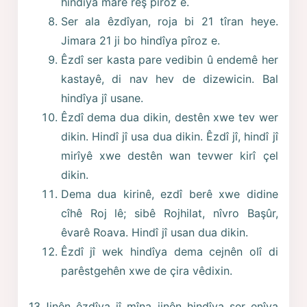
hindîya marê reş pîroz e.
Ser ala êzdîyan, roja bi 21 tîran heye.
Jimara 21 ji bo hindîya pîroz e.
Êzdî ser kasta pare vedibin û endemê her
kastayê, di nav hev de dizewicin. Bal
hindîya jî usane.
Êzdî dema dua dikin, destên xwe tev wer
dikin. Hindî jî usa dua dikin. Êzdî jî, hindî jî
mirîyê xwe destên wan tevwer kirî çel
dikin.
Dema dua kirinê, ezdî berê xwe didine
cîhê Roj lê; sibê Rojhilat, nîvro Başûr,
êvarê Roava. Hindî jî usan dua dikin.
Êzdî jî wek hindîya dema cejnên olî di
parêstgehên xwe de çira vêdixin.
13.Jinên êzdîya jî mîna jinên hindîya ser enîya