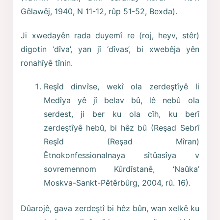
Gêlawêj, 1940, N 11-12, rûp 51-52, Bexda).
Ji xwedayên rada duyemî re (roj, heyv, stêr)
digotin ‘dîva’, yan jî ‘dîvas’, bi xwebêja yên
ronahîyê tînin.
Reşîd dinvîse, wekî ola zerdeştîyê li
Medîya yê jî belav bû, lê nebû ola
serdest, ji ber ku ola cîh, ku berî
zerdeştîyê hebû, bi hêz bû (Reşad Sebrî
Reşîd (Reşad Mîran)
Êtnokonfessionalnaya sîtûasîya v
sovremennom Kûrdîstanê, ‘Naûka’
Moskva-Sankt-Pêtêrbûrg, 2004, rû. 16).
Dûarojê, gava zerdeştî bi hêz bûn, wan xelkê ku