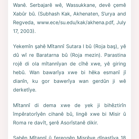
Wanê. Serbajarê wê, Wassukkane, devê çemê
Xabûr bû. (Subhash Kak, Akhenaten, S’urya and
Regveda, www.ece/su.edu/kak/akhena.pdf, July
17, 2003).
Yekemîn şahê Mîtannî Sutara I bû (Roja baş), yê
dû wî re Baratarna bû (Roja mezin). Parastina
rojê di ola mîtannîyan de cîhê xwe, yê giring
hebû. Wan bawarîya xwe bi hêka esmanî jî
dianîn, ku gor bawerîya wan gerdûn ji wê
derketîye.
Mîtannî di dema xwe de yek ji bihêztirîn
împêratorîyên cihanê bû, lingê xwe bi Misir û
Roma re davît, şerê Asorîstanê dikir.
Şahên Mîtannî û fereonên Misrêye dînastîya 18