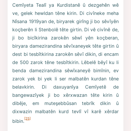
Cemîyeta Tealî ya Kurdistanê û dezgehên wê
ve, gelek hewldan têne kirin. Di civîneke meha
Nîsana 1919yan de, biryarek girîng ji bo sêvîyên
koçberên li Stenbolê tête girtin. Di vê civînê de,
ji bo bicîkirina zarokên sêwî yên koçberan,
biryara damezirandina sêvîxaneyek tête girtin û
dest bi tesbîtkirina zarokên sêvî dikin, di encam
de 500 zarok têne tesbîtkirin. Lêbelê bêyî ku li
benda damezirandina sêwîxaneyê bimînin, ev
zarok yek bi yek li ser malbatên kurdan têne
belavkirin. Di daxuyanîya Cemîyetê de
bangewazîyek ji bo xêrxwazan tête kirin û
dibêje, em muteşebbûsan tebrîk dikin û
dixwazin malbatên kurd tevlî vî karê xêrdar
[25]
bibin.