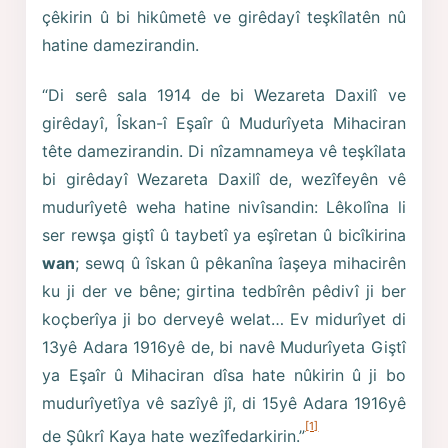
çêkirin û bi hikûmetê ve girêdayî teşkîlatên nû
hatine damezirandin.
“Di serê sala 1914 de bi Wezareta Daxilî ve
girêdayî, Îskan-î Eşaîr û Mudurîyeta Mihaciran
tête damezirandin. Di nîzamnameya vê teşkîlata
bi girêdayî Wezareta Daxilî de, wezîfeyên vê
mudurîyetê weha hatine nivîsandin: Lêkolîna li
ser rewşa giştî û taybetî ya eşîretan û bicîkirina
wan
; sewq û îskan û pêkanîna îaşeya mihacirên
ku ji der ve bêne; girtina tedbîrên pêdivî ji ber
koçberîya ji bo derveyê welat… Ev midurîyet di
13yê Adara 1916yê de, bi navê Mudurîyeta Giştî
ya Eşaîr û Mihaciran dîsa hate nûkirin û ji bo
mudurîyetîya vê sazîyê jî, di 15yê Adara 1916yê
[1]
de Şûkrî Kaya hate wezîfedarkirin.”