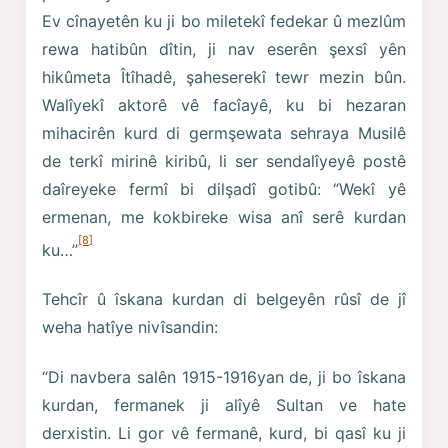
Ev cînayetên ku ji bo miletekî fedekar û mezlûm
rewa hatibûn dîtin, ji nav eserên şexsî yên
hikûmeta Îtîhadê, şaheserekî tewr mezin bûn.
Walîyekî aktorê vê facîayê, ku bi hezaran
mihacirên kurd di germşewata sehraya Musilê
de terkî mirinê kiribû, li ser sendalîyeyê postê
daîreyeke fermî bi dilşadî gotibû: “Wekî yê
ermenan, me kokbireke wisa anî serê kurdan
[8]
ku…”
Tehcîr û îskana kurdan di belgeyên rûsî de jî
weha hatîye nivîsandin:
“Di navbera salên 1915-1916yan de, ji bo îskana
kurdan, fermanek ji alîyê Sultan ve hate
derxistin. Li gor vê fermanê, kurd, bi qasî ku ji