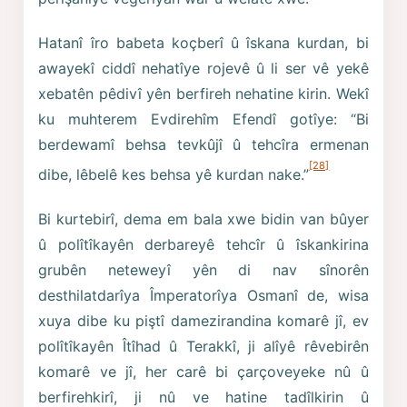
Hatanî îro babeta koçberî û îskana kurdan, bi
awayekî ciddî nehatîye rojevê û li ser vê yekê
xebatên pêdivî yên berfireh nehatine kirin. Wekî
ku muhterem Evdirehîm Efendî gotîye: “Bi
berdewamî behsa tevkûjî û tehcîra ermenan
[28]
dibe, lêbelê kes behsa yê kurdan nake.”
Bi kurtebirî, dema em bala xwe bidin van bûyer
û polîtîkayên derbareyê tehcîr û îskankirina
grubên neteweyî yên di nav sînorên
desthilatdarîya Împeratorîya Osmanî de, wisa
xuya dibe ku piştî damezirandina komarê jî, ev
polîtîkayên Îtîhad û Terakkî, ji alîyê rêvebirên
komarê ve jî, her carê bi çarçoveyeke nû û
berfirehkirî, ji nû ve hatine tadîlkirin û