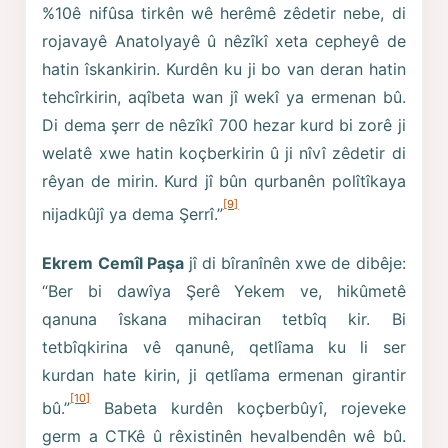
%10ê nifûsa tirkên wê herêmê zêdetir nebe, di
rojavayê Anatolyayê û nêzîkî xeta cepheyê de
hatin îskankirin. Kurdên ku ji bo van deran hatin
tehcîrkirin, aqîbeta wan jî wekî ya ermenan bû.
Di dema şerr de nêzîkî 700 hezar kurd bi zorê ji
welatê xwe hatin koçberkirin û ji nîvî zêdetir di
rêyan de mirin. Kurd jî bûn qurbanên polîtîkaya
[9]
nijadkûjî ya dema Şerrî.”
Ekrem Cemîl Paşa
jî di bîranînên xwe de dibêje:
“Ber bi dawîya Şerê Yekem ve, hikûmetê
qanuna îskana mihaciran tetbîq kir. Bi
tetbîqkirina vê qanunê, qetlîama ku li ser
kurdan hate kirin, ji qetlîama ermenan girantir
[10]
bû.”
Babeta kurdên koçberbûyî, rojeveke
germ a CTKê û rêxistinên hevalbendên wê bû.