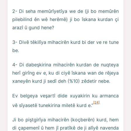
2- Di seha memûrîyetîya we de (ji bo memûrên
pilebilind ên wê herêmê) ji bo îskana kurdan çi
arazî û gund hene?
3- Divê têkilîya mihacirên kurd bi der ve re tune
be.
4- Di dabeşkirina mihacirên kurdan de nuqteya
herî girîng ev e, ku di ciyê îskana wan de rêjeya
xaneyên kurd ji sedî deh (%10) zêdetir nebe.
Ev belgeya veşartî dide xuyakirin ku armanca
[24]
vê sîyasetê tunekirina miletê kurd e.”
Ji bo piştgirîya mihacirên (koçberên) kurd, hem
di çapemenî û hem jî pratîkê de ji alîyê navenda