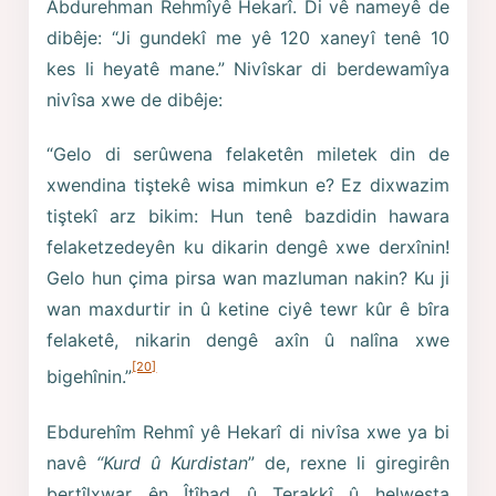
Abdurehman Rehmîyê Hekarî. Di vê nameyê de
dibêje: “Ji gundekî me yê 120 xaneyî tenê 10
kes li heyatê mane.” Nivîskar di berdewamîya
nivîsa xwe de dibêje:
“Gelo di serûwena felaketên miletek din de
xwendina tiştekê wisa mimkun e? Ez dixwazim
tiştekî arz bikim: Hun tenê bazdidin hawara
felaketzedeyên ku dikarin dengê xwe derxînin!
Gelo hun çima pirsa wan mazluman nakin? Ku ji
wan maxdurtir in û ketine ciyê tewr kûr ê bîra
felaketê, nikarin dengê axîn û nalîna xwe
[20]
bigehînin.”
Ebdurehîm Rehmî yê Hekarî di nivîsa xwe ya bi
navê
“Kurd û Kurdistan
” de, rexne li giregirên
bertîlxwar ên Îtîhad û Terakkî û helwesta