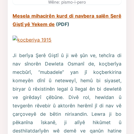
Wêne: pismo-i-pero
Mesela mihacirên kurd di navbera salên Şerê
Giştî yê Yekem de
(PDF)
Ji berîya Şerê Giştî û ji wê şûn ve, tehcîra di
nav sînorên Dewleta Osmanî de, koçberîya
mecbûrî, “mubadele” yan jî koçberkirina
komeyên dînî û neteweyî, hemû bi siyaset,
biryar û rêxistinên legal û îlegal ên bi dewletê
ve girêdayî çêbûne. Divê rol, hewldan û
tevgerên rêvebir û aktorên herêmî jî di nav vê
çarçoveyê de bêtin nirixandin. Lewra ji bo
pêkanîna îskanê, ji alîyê hikûmet û
desthilatdarîyên wê demê ve qanûn hatine