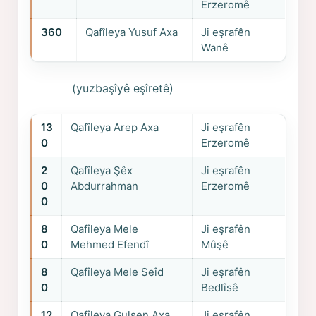
Erzeromê
360
Qafîleya Yusuf Axa
Ji eşrafên
Wanê
(yuzbaşîyê eşîretê)
13
Qafîleya Arep Axa
Ji eşrafên
0
Erzeromê
2
Qafîleya Şêx
Ji eşrafên
0
Abdurrahman
Erzeromê
0
8
Qafîleya Mele
Ji eşrafên
0
Mehmed Efendî
Mûşê
8
Qafîleya Mele Seîd
Ji eşrafên
0
Bedlîsê
12
Qafîleya Gulşen Axa
Ji eşrafên