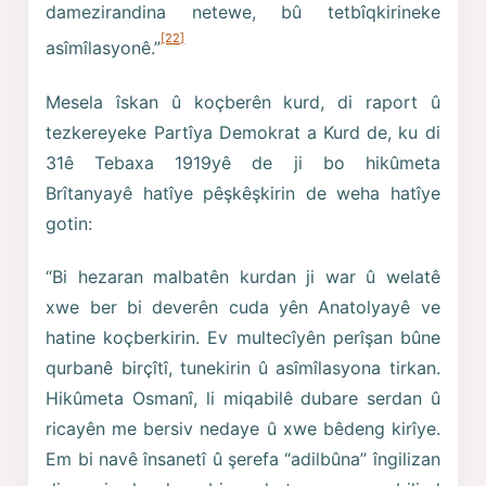
damezirandina netewe, bû tetbîqkirineke
[22]
asîmîlasyonê.”
Mesela îskan û koçberên kurd, di raport û
tezkereyeke Partîya Demokrat a Kurd de, ku di
31ê Tebaxa 1919yê de ji bo hikûmeta
Brîtanyayê hatîye pêşkêşkirin de weha hatîye
gotin:
“Bi hezaran malbatên kurdan ji war û welatê
xwe ber bi deverên cuda yên Anatolyayê ve
hatine koçberkirin. Ev multecîyên perîşan bûne
qurbanê birçîtî, tunekirin û asîmîlasyona tirkan.
Hikûmeta Osmanî, li miqabilê dubare serdan û
ricayên me bersiv nedaye û xwe bêdeng kirîye.
Em bi navê însanetî û şerefa “adilbûna” îngilizan