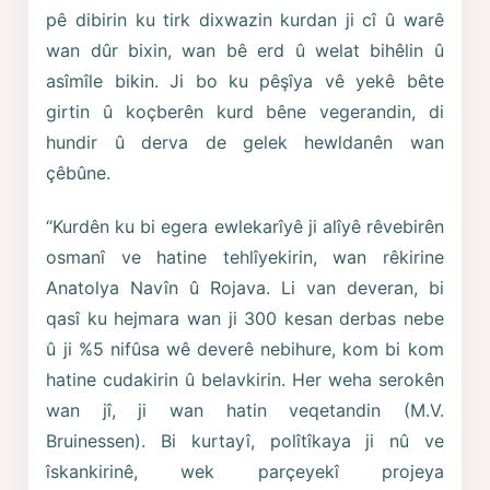
pê dibirin ku tirk dixwazin kurdan ji cî û warê
wan dûr bixin, wan bê erd û welat bihêlin û
asîmîle bikin. Ji bo ku pêşîya vê yekê bête
girtin û koçberên kurd bêne vegerandin, di
hundir û derva de gelek hewldanên wan
çêbûne.
“Kurdên ku bi egera ewlekarîyê ji alîyê rêvebirên
osmanî ve hatine tehlîyekirin, wan rêkirine
Anatolya Navîn û Rojava. Li van deveran, bi
qasî ku hejmara wan ji 300 kesan derbas nebe
û ji %5 nifûsa wê deverê nebihure, kom bi kom
hatine cudakirin û belavkirin. Her weha serokên
wan jî, ji wan hatin veqetandin (M.V.
Bruinessen). Bi kurtayî, polîtîkaya ji nû ve
îskankirinê, wek parçeyekî projeya