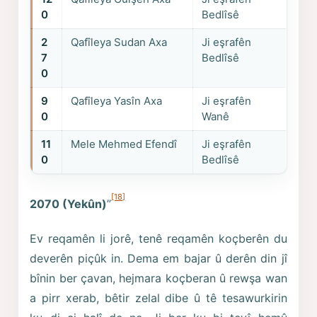
0
Bedlîsê
2
Qafîleya Sudan Axa
Ji eşrafên
7
Bedlîsê
0
9
Qafîleya Yasîn Axa
Ji eşrafên
0
Wanê
11
Mele Mehmed Efendî
Ji eşrafên
0
Bedlîsê
[18]
2070 (Yekûn)
”
Ev reqamên li jorê, tenê reqamên koçberên du
deverên piçûk in. Dema em bajar û derên din jî
bînin ber çavan, hejmara koçberan û rewşa wan
a pirr xerab, bêtir zelal dibe û tê tesawurkirin