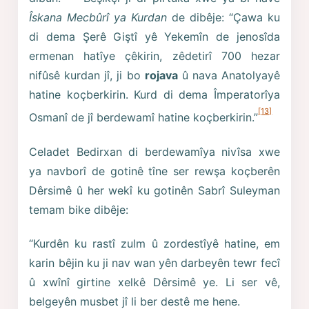
Îskana Mecbûrî ya Kurdan
de dibêje: “Çawa ku
di dema Şerê Giştî yê Yekemîn de jenosîda
ermenan hatîye çêkirin, zêdetirî 700 hezar
nifûsê kurdan jî, ji bo
rojava
û nava Anatolyayê
hatine koçberkirin. Kurd di dema Împeratorîya
[13]
Osmanî de jî berdewamî hatine koçberkirin.”
Celadet Bedirxan di berdewamîya nivîsa xwe
ya navborî de gotinê tîne ser rewşa koçberên
Dêrsimê û her wekî ku gotinên Sabrî Suleyman
temam bike dibêje:
“Kurdên ku rastî zulm û zordestîyê hatine, em
karin bêjin ku ji nav wan yên darbeyên tewr fecî
û xwînî girtine xelkê Dêrsimê ye. Li ser vê,
belgeyên musbet jî li ber destê me hene.