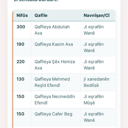
Nifûs
Qafîle
Navnîşan/Cî
300
Qafîleya Abdullah
Ji eşrafên
Axa
Wanê
190
Qafîleya Kasim Axa
Ji eşrafên
Wanê
220
Qafîleya Şêx Hemza
Ji eşrafên
Axa
Wanê
130
Qafîleya Mehmed
ji xanedanên
Reşîd Efendî
Bedlîsê
150
Qafîleya Necmeddîn
Ji eşrafên
Efendî
Mûşê
150
Qafîleya Cafer Beg
Ji eşrafên
Wanê