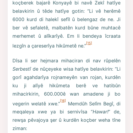
koçberek bajarê Konyayê bi navê Zekî hatîye
belavkirin û têde hatîye gotin: “Li vê herêmê
6000 kurd di halekî sefîl û belengaz de ne. Ji
ber vê sefaletê, malbatên kurd bûne muhtacê
merhemet û alîkarîyê. Em li bendeya îcraata
[15]
lezgîn a çareserîya hikûmetê ne.”
Dîsa li ser hejmara mihaciran di nav rûpelên
Serbestî
de nûçeyeke wisa hatîye belavkirin: “Li
gorî agahdarîya rojnameyên van rojan, kurdên
ku ji alîyê hikûmeta berê ve hatibûn
mihacirkirin, 600.000ê wan amadene ji bo
[16]
vegerin welatê xwe.”
Memdûh Selîm Begî, di
meqaleya xwe ya bi sernivîsa “
Hawar!
” de,
rewşa pêvajoya şer û kurdên koçber weha tîne
ziman: