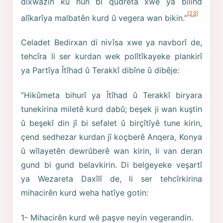
dixwazin ku hun bi qudreta xwe ya bilind
[23]
alîkarîya malbatên kurd û vegera wan bikin.”
Celadet Bedirxan di nivîsa xwe ya navborî de,
tehcîra li ser kurdan wek polîtîkayeke plankirî
ya Partîya Îtîhad û Terakkî dibîne û dibêje:
“Hikûmeta bihurî ya Îtîhad û Terakkî biryara
tunekirina miletê kurd dabû; beşek ji wan kuştin
û beşekî din jî bi sefalet û birçîtîyê tune kirin,
çend sedhezar kurdan jî koçberê Anqera, Konya
û wîlayetên dewrûberê wan kirin, li van deran
gund bi gund belavkirin. Di belgeyeke veşartî
ya Wezareta Daxîlî de, li ser tehcîrkirina
mihacirên kurd weha hatîye gotin:
1- Mihacirên kurd wê paşve neyin vegerandin.