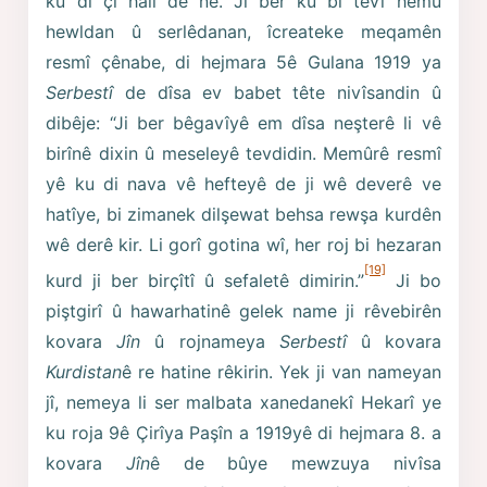
ku di çi halî de ne. Ji ber ku bi tevî hemû
hewldan û serlêdanan, îcreateke meqamên
resmî çênabe, di hejmara 5ê Gulana 1919 ya
Serbestî
de dîsa ev babet tête nivîsandin û
dibêje: “Ji ber bêgavîyê em dîsa neşterê li vê
birînê dixin û meseleyê tevdidin. Memûrê resmî
yê ku di nava vê hefteyê de ji wê deverê ve
hatîye, bi zimanek dilşewat behsa rewşa kurdên
wê derê kir. Li gorî gotina wî, her roj bi hezaran
[19]
kurd ji ber birçîtî û sefaletê dimirin.”
Ji bo
piştgirî û hawarhatinê gelek name ji rêvebirên
kovara
Jîn
û rojnameya
Serbestî
û kovara
Kurdistan
ê re hatine rêkirin. Yek ji van nameyan
jî, nemeya li ser malbata xanedanekî Hekarî ye
ku roja 9ê Çirîya Paşîn a 1919yê di hejmara 8. a
kovara
Jîn
ê de bûye mewzuya nivîsa