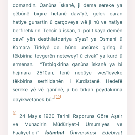
domandin. Qanûna Îskanê, ji dema sereke ya
çêbûnê bigire hetanê dawîyê, gelek caran
hatîye guhartin û çarçoveya wê ji nû ve hatîye
berfirehkirin. Tehcîr û îskan, di politikaya demên
dawî yên desthilatdarîya sîyasî ya Osmanî û
Komara Tirkiyê de, bûne unsûrek girîng ê
têkbirina tevgerên neteweyî û civakî ya kurd û
ermenan. “Tetbîqkirina qanûna îskanê ya bi
hejmara 2510an, tenê nebûye wesîleyeke
têkbirina serhildanên li Kurdistanê. Hedefê
sereke yê vê qanûnê, ji bo tirkan peydakirina
[29]
dayikwetanek bû.”
[1]
24 Mayıs 1920 Tarihli Raporuna Göre Aşair
ve Muhacirin Müdüriyet-i Umumiyesi ve
Faaliyetleri”
İstanbul
Üniversitesi Edebiyat