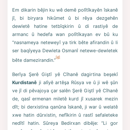
Em dikarin bêjin ku wê demê polîtîkayên îskanê
jî, bi biryara hikûmet û bi rêya dezgehên
dewletê hatine tetbîqkirin û di rastiyê de
armanc û hedefa wan polîtîkayan ev bû ku
“nasnameya neteweyî ya tirk bête afirandin û li
ser baqîyeya Dewleta Osmanî netewe-dewletek
[4]
bête damezirandin.”
Berîya Şerê Giştî yê Cîhanê dagirtina beşekî
Kurdistanê
ji alîyê artêşa Rûsya ve û ji wê şûn
ve jî di pêvajoya çar salên Şerê Giştî yê Cîhanê
de, qasî ermenan miletê kurd jî xusarek mezin
dît; bi derxistina qanûna îskanê, ji war û welatê
xwe hatin dûrxistin, nefîkirin û rastî sefaleteke
nedîtî hatin. Sûreya Bedirxan dibêje: “Li gor