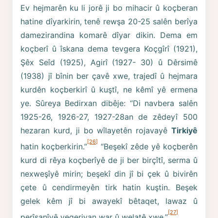
Ev hejmarên ku li jorê ji bo mihacir û koçberan
hatine dîyarkirin, tenê rewşa 20-25 salên berîya
damezirandina komarê dîyar dikin. Dema em
koçberî û îskana dema tevgera Koçgîrî (1921),
Şêx Seîd (1925), Agirî (1927- 30) û Dêrsimê
(1938) jî bînin ber çavê xwe, trajedî û hejmara
kurdên koçberkirî û kuştî, ne kêmî yê ermena
ye. Sûreya Bedirxan dibêje: “Di navbera salên
1925-26, 1926-27, 1927-28an de zêdeyî 500
hezaran kurd, ji bo wîlayetên rojavayê
Tirkiyê
[26]
hatin koçberkirin.”
“Beşekî zêde yê koçberên
kurd di rêya koçberîyê de ji ber birçîtî, serma û
nexweşîyê mirin; beşekî din jî bi çek û bivirên
çete û cendirmeyên tirk hatin kuştin. Beşek
gelek kêm jî bi awayekî bêtaqet, lawaz û
[27]
perîşanîyê vegeriyan war û welatê xwe.”