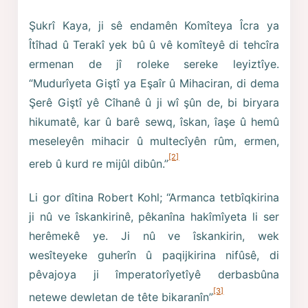
Şukrî Kaya, ji sê endamên Komîteya Îcra ya
Îtîhad û Terakî yek bû û vê komîteyê di tehcîra
ermenan de jî roleke sereke leyiztîye.
“Mudurîyeta Giştî ya Eşaîr û Mihaciran, di dema
Şerê Giştî yê Cîhanê û ji wî şûn de, bi biryara
hikumatê, kar û barê sewq, îskan, îaşe û hemû
meseleyên mihacir û multecîyên rûm, ermen,
[2]
ereb û kurd re mijûl dibûn.”
Li gor dîtina Robert Kohl; “Armanca tetbîqkirina
ji nû ve îskankirinê, pêkanîna hakîmîyeta li ser
herêmekê ye. Ji nû ve îskankirin, wek
wesîteyeke guherîn û paqijkirina nifûsê, di
pêvajoya ji împeratorîyetîyê derbasbûna
[3]
netewe dewletan de tête bikaranîn”