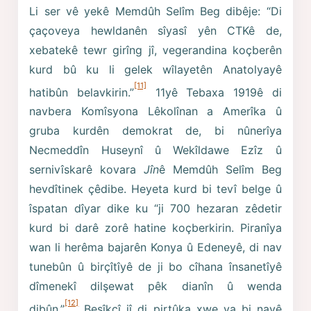
Li ser vê yekê Memdûh Selîm Beg dibêje: “Di
çaçoveya hewldanên sîyasî yên CTKê de,
xebatekê tewr girîng jî, vegerandina koçberên
kurd bû ku li gelek wîlayetên Anatolyayê
[11]
hatibûn belavkirin.”
11yê Tebaxa 1919ê di
navbera Komîsyona Lêkolînan a Amerîka û
gruba kurdên demokrat de, bi nûnerîya
Necmeddîn Huseynî û Wekîldawe Ezîz û
sernivîskarê kovara
Jîn
ê Memdûh Selîm Beg
hevdîtinek çêdibe. Heyeta kurd bi tevî belge û
îspatan dîyar dike ku “ji 700 hezaran zêdetir
kurd bi darê zorê hatine koçberkirin. Piranîya
wan li herêma bajarên Konya û Edeneyê, di nav
tunebûn û birçîtîyê de ji bo cîhana însanetîyê
dîmenekî dilşewat pêk dianîn û wenda
[12]
dibûn.”
Beşîkçî jî di pirtûka xwe ya bi navê