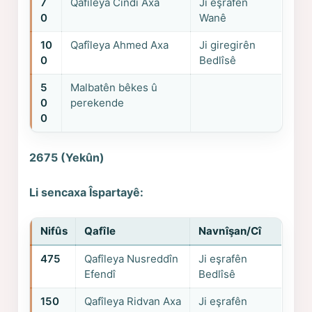
7
Qafîleya Cindî Axa
Ji eşrafên
0
Wanê
10
Qafîleya Ahmed Axa
Ji giregirên
0
Bedlîsê
5
Malbatên bêkes û
0
perekende
0
2675 (Yekûn)
Li sencaxa Îspartayê:
Nifûs
Qafîle
Navnîşan/Cî
475
Qafîleya Nusreddîn
Ji eşrafên
Efendî
Bedlîsê
150
Qafîleya Ridvan Axa
Ji eşrafên