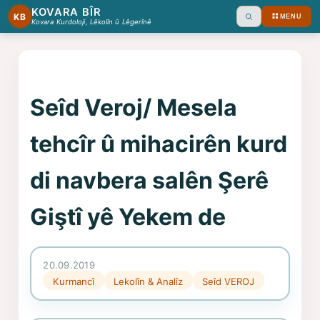
KOVARA BÎR
KB
MENU
Ara
Kovara Kurdoloji, Lêkolîn û Lêgerînê
Seîd Veroj/ Mesela
tehcîr û mihacirên kurd
di navbera salên Şerê
Giştî yê Yekem de
20.09.2019
Kurmancî
Lekolîn & Analîz
Seîd VEROJ