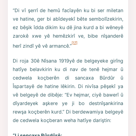
“Di vî şerrî de hemû facîayên ku bi ser miletan
ve hatine, ger bi abîdeyekî bête sembolîzekirin,
ez bêşik îdda dikim ku dê jina kurd a bi wêneyê
zarokê xwe yê hemêzkirî ve, bibe nîşanderê
[17]
herî zindî yê vê armancê.”
Di roja 30ê Nîsana 1919yê de belgeyeke girîng
hatîye belavkirin ku di nav de tenê hejmar û
cedwela koçberên di sancaxa Bûrdûr û
Îspartayê de hatine lêkirin. Di nivîsa pêşekî ya
vê belgeyê de dibêje: “Ev hejmar, ciyê bawerî û
dîyardeyek aşkere ye ji bo destnîşankirina
rewşa koçberên kurd.” Di berdewamiya belgeyê
de cedwela koçberan weha hatîye dariştin:
“Li sencaxa Bûrdûrê: