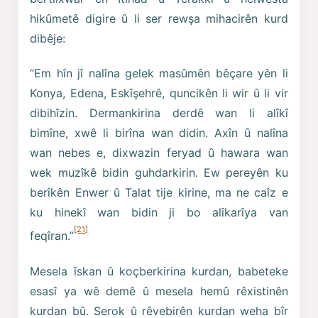
hikûmetê digire û li ser rewşa mihacirên kurd
dibêje:
“Em hîn jî nalîna gelek masûmên bêçare yên li
Konya, Edena, Eskîşehrê, quncikên li wir û li vir
dibihîzin. Dermankirina derdê wan li alîkî
bimîne, xwê li birîna wan didin. Axîn û nalîna
wan nebes e, dixwazin feryad û hawara wan
wek muzîkê bidin guhdarkirin. Ew pereyên ku
berîkên Enwer û Talat tije kirine, ma ne caîz e
ku hinekî wan bidin ji bo alîkarîya van
[21]
feqîran.”
Mesela îskan û koçberkirina kurdan, babeteke
esasî ya wê demê û mesela hemû rêxistinên
kurdan bû. Serok û rêvebirên kurdan weha bîr