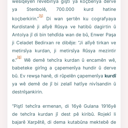
wesîqeyên rêvebirîya giştî ya koçberîya derve
ya Stenbolê, 700.000 kurd hatine
[5]
koçberkirin.”
Di wan şertên ku cografyaya
Kurdistanê ji alîyê Rûsya ve hatibû dagirtin û
Antolya jî di bin tehdîda wan de bû, Enwer Paşa
ji Celadet Bedirxan re dibêje: “Ji alîyê tirkan ve
metirsîya kurdan, ji metirsîya Rûsya mezintir
[6]
e.”
Wê demê tehcîra kurdan û encamên wê,
babeteke girîng a çapemenîya hundir û derve
bû. Ev rewşa hanê, di rûpelên çapemenîya
kurdî
ya wê demê de jî bi zelalî hatîye nivîsandin û
destnîşankirin.
“Piştî tehcîra ermenan, di 16yê Gulana 1916yê
de tehcîra kurdan jî dest pê kiribû. Rojekî li
bajarê Xarpêtê, di dema kutabûna mektebê de