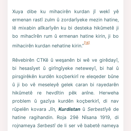
Xuya dibe ku mihacirên kurdan jî wekî yê
ermenan rastî zulm û zordarîyeke mezin hatine,
lê mixabin alîkarîyên ku bi desteka hikûmetê ji
bo mihacîrên rum û ermenan hatine kirin, ji bo
[14]
mihacirên kurdan nehatine kirin.”
Rêvebirên CTKê û weşanên bi wê ve girêdayî,
bi hesasîyet û girîngîyeke neteweyî, bi hal û
pirsgirêkên kurdên koçberkirî re eleqeder bûne
û ji bo vê meseleyê gelek caran bi rayedarên
hikûmetê re hevdîtin pêk anîne. Herweha
problem û gazîya kurdên koçberkirî, di nav
rûpelên kovara
Jîn,
Kurdistan
û
Serbestî
yê de
hatine ragihandin. Roja 29ê Nîsana 1919, di
rojnameya
Serbestî
de li ser vê babetê nameya