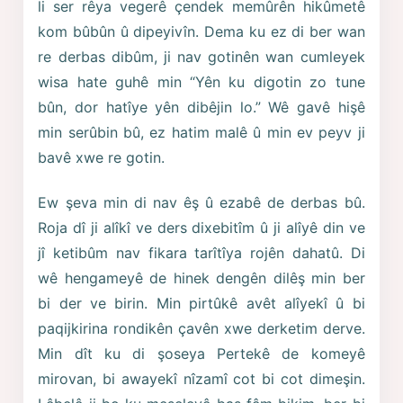
li ser rêya vegerê çendek memûrên hikûmetê
kom bûbûn û dipeyivîn. Dema ku ez di ber wan
re derbas dibûm, ji nav gotinên wan cumleyek
wisa hate guhê min “Yên ku digotin zo tune
bûn, dor hatîye yên dibêjin lo.” Wê gavê hişê
min serûbin bû, ez hatim malê û min ev peyv ji
bavê xwe re gotin.
Ew şeva min di nav êş û ezabê de derbas bû.
Roja dî ji alîkî ve ders dixebitîm û ji alîyê din ve
jî ketibûm nav fikara tarîtîya rojên dahatû. Di
wê hengameyê de hinek dengên dilêş min ber
bi der ve birin. Min pirtûkê avêt alîyekî û bi
paqijkirina rondikên çavên xwe derketim derve.
Min dît ku di şoseya Pertekê de komeyê
mirovan, bi awayekî nîzamî cot bi cot dimeşin.