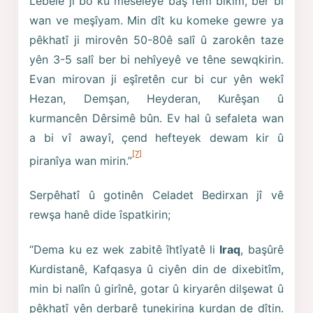
Lêbelê ji bo ku meseleyê baş fêm bikim, ber bi
wan ve meşîyam. Min dît ku komeke gewre ya
pêkhatî ji mirovên 50-80ê salî û zarokên taze
yên 3-5 salî ber bi nehîyeyê ve têne sewqkirin.
Evan mirovan ji eşîretên cur bi cur yên wekî
Hezan, Demşan, Heyderan, Kurêşan û
kurmancên Dêrsimê bûn. Ev hal û sefaleta wan
a bi vî awayî, çend hefteyek dewam kir û
[7]
piranîya wan mirin.”
Serpêhatî û gotinên Celadet Bedirxan jî vê
rewşa hanê dide îspatkirin;
“Dema ku ez wek zabitê îhtîyatê li
Iraq
, başûrê
Kurdistanê, Kafqasya û ciyên din de dixebitîm,
min bi nalîn û girînê, gotar û kiryarên dilşewat û
pêkhatî yên derbarê tunekirina kurdan de dîtin.