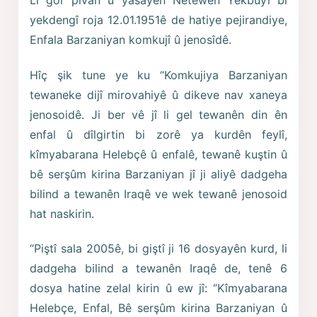
Li gor pîvan û yasayên Netewên Yekbûyî bi
yekdengî roja 12.01.1951ê de hatiye pejirandiye,
Enfala Barzaniyan komkujî û jenosîdê.
Hîç şik tune ye ku “Komkujiya Barzaniyan
tewaneke dijî mirovahiyê û dikeve nav xaneya
jenosoidê. Ji ber vê jî li gel tewanên din ên
enfal û dîlgirtin bi zorê ya kurdên feylî,
kîmyabarana Helebçê û enfalê, tewanê kuştin û
bê serşûm kirina Barzaniyan jî ji aliyê dadgeha
bilind a tewanên Iraqê ve wek tewanê jenosoid
hat naskirin.
“Piştî sala 2005ê, bi giştî ji 16 dosyayên kurd, li
dadgeha bilind a tewanên Iraqê de, tenê 6
dosya hatine zelal kirin û ew jî: ‘’Kîmyabarana
Helebçe, Enfal, Bê serşûm kirina Barzaniyan û