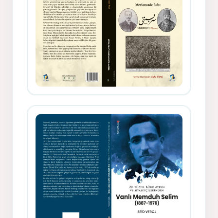
Gazeteci, Yazar, Hukukçu ve
Siyasetçi Kimliğiyle Mevlanzade
Rıfat - Seîd Veroj