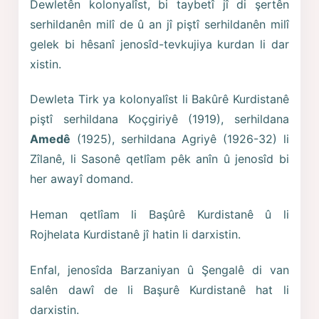
Dewletên kolonyalîst, bi taybetî jî di şertên
serhildanên milî de û an jî piştî serhildanên milî
gelek bi hêsanî jenosîd-tevkujiya kurdan li dar
xistin.
Dewleta Tirk ya kolonyalîst li Bakûrê Kurdistanê
piştî serhildana Koçgiriyê (1919), serhildana
Amedê
(1925), serhildana Agriyê (1926-32) li
Zîlanê, li Sasonê qetlîam pêk anîn û jenosîd bi
her awayî domand.
Heman qetlîam li Başûrê Kurdistanê û li
Rojhelata Kurdistanê jî hatin li darxistin.
Enfal, jenosîda Barzaniyan û Şengalê di van
salên dawî de li Başurê Kurdistanê hat li
darxistin.