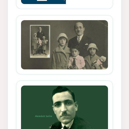
Memduh Selîmê Wanî (1887-1876)
Mihemed Mîhrî Hîlav ji afirênerên
rewşenbîriya nûjen e