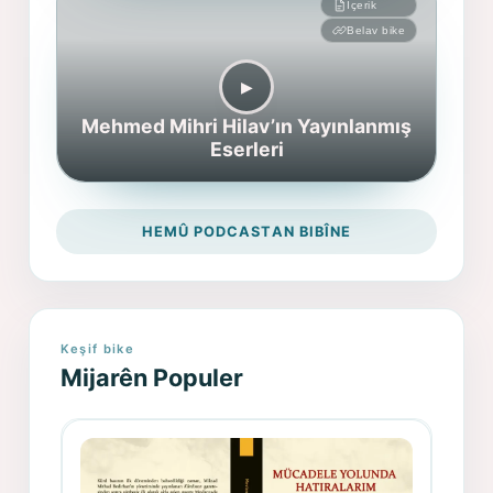
İçerik
Belav bike
▶︎
Mehmed Mihri Hilav’ın Yayınlanmış
Eserleri
HEMÛ PODCASTAN BIBÎNE
Keşif bike
Mijarên Populer