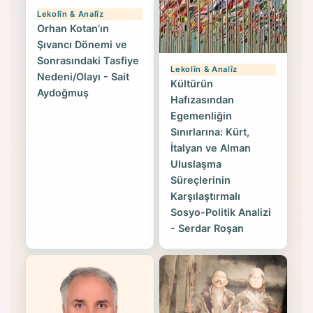
Lekolîn & Analîz
Orhan Kotan’ın
Şıvancı Dönemi ve
Sonrasındaki Tasfiye
Lekolîn & Analîz
Nedeni/Olayı - Sait
Kültürün
Aydoğmuş
Hafızasından
Egemenliğin
Sınırlarına: Kürt,
İtalyan ve Alman
Uluslaşma
Süreçlerinin
Karşılaştırmalı
Sosyo-Politik Analizi
- Serdar Roşan