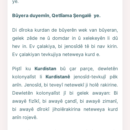
ye.
Bûyera duyemîn, Qetlîama Şengalê ye.
Di dîroka kurdan de bûyerên wek van bûyeran,
gelek zêde ne û domdar in û xelekeyên li dû
hev in. Ev çalakiya, bi jenosîdê tê bi nav kirin.
Ev çalakiyan tevkujiya neteweya kurd e.
Piştî ku
Kurdistan
bû çar parçe, dewletên
kolonyalîst li
Kurdistanê
jenosîd-tevkujî pêk
anîn. Jenosîd, bi teveyî netewekî ji holê rakirine.
Dewletên kolonyalîst jî bi gelek awayan: Bi
awayê fizîkî, bi awayê çandî, bi awayê zimanî,
bi awayê dîrokî jiholêrakirina neteweya kurd
anîn rojevê.