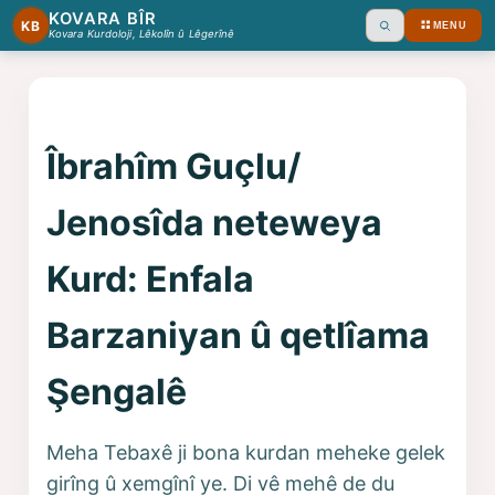
KOVARA BÎR
KB
MENU
Ara
Kovara Kurdoloji, Lêkolîn û Lêgerînê
Îbrahîm Guçlu/
Jenosîda neteweya
Kurd: Enfala
Barzaniyan û qetlîama
Şengalê
Meha Tebaxê ji bona kurdan meheke gelek
girîng û xemgînî ye. Di vê mehê de du