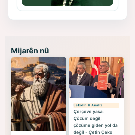
Memduh Selim ve Xoybûn
(Hoybun)’un Kuruluş Çalışmaları- 8
- Seîd Veroj
Mijarên nû
Lekolîn & Analîz
Çerçeve yasa:
Çözüm değil;
çözüme giden yol da
değil - Çetin Çeko