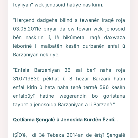
feyliyan’’ wek jenosoid hatiye nas kirin.
“Herçend dadgeha bilind a tewanên Iraqê roja
03.05.2011ê biryar da ew tewan wek jenosoid
bên naskirin jî, lê hikûmeta Iraqê daxwaza
lêborînê li malbatên kesên qurbanên enfal û
Barzaniyan nekiriye.
“Enfala Barzaniyan 36 sal berî naha roja
31.07.1983ê pêkhat û 8 hezar Barzanî hatin
enfal kirin û heta naha tenê termê 596 kesên
enfalbûyî hatine wegerandin bo goristana
taybet a jenosoida Barzaniyan a li Barzanê.”
Qetlîama Şengalê û Jenosîda Kurdên Êzidî…
IŞÎD’ê, di 3ê Tebaxa 2014an de êrîşî Şengalê