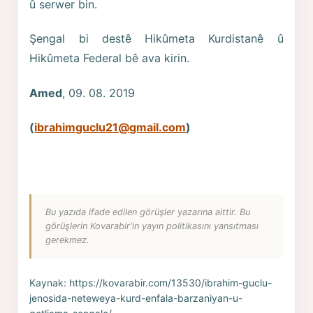
û serwer bin.
Şengal bi destê Hikûmeta Kurdistanê û
Hikûmeta Federal bê ava kirin.
Amed
, 09. 08. 2019
(
ibrahimguclu21@gmail.com
)
Bu yazıda ifade edilen görüşler yazarına aittir. Bu
görüşlerin Kovarabir'in yayın politikasını yansıtması
gerekmez.
Kaynak:
https://kovarabir.com/13530/ibrahim-guclu-
jenosida-neteweya-kurd-enfala-barzaniyan-u-