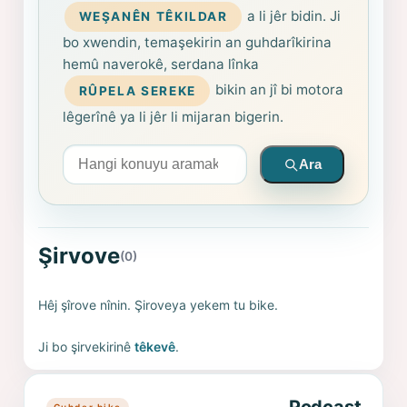
a li jêr bidin. Ji
WEŞANÊN TÊKILDAR
bo xwendin, temaşekirin an guhdarîkirina
hemû naverokê, serdana lînka
bikin an jî bi motora
RÛPELA SEREKE
lêgerînê ya li jêr li mijaran bigerin.
Arama yapın
Ara
Şirvove
(0)
Hêj şîrove nînin. Şiroveya yekem tu bike.
Ji bo şirvekirinê
têkevê
.
Guhdar bike