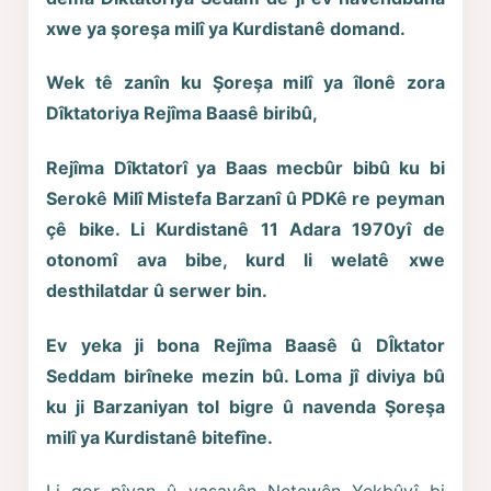
xwe ya şoreşa milî ya Kurdistanê domand.
Wek tê zanîn ku Şoreşa milî ya îlonê zora
Dîktatoriya Rejîma Baasê biribû,
Rejîma Dîktatorî ya Baas mecbûr bibû ku bi
Serokê Milî Mistefa Barzanî û PDKê re peyman
çê bike. Li Kurdistanê 11 Adara 1970yî de
otonomî ava bibe, kurd li welatê xwe
desthilatdar û serwer bin.
Ev yeka ji bona Rejîma Baasê û DÎktator
Seddam birîneke mezin bû. Loma jî diviya bû
ku ji Barzaniyan tol bigre û navenda Şoreşa
milî ya Kurdistanê bitefîne.