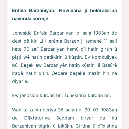
Enfala Barzaniyan: Hewldana ji holêrakirina
navenda şoreşê
Jenosîda Enfala Barzaniyan, di sala 1983an de
dest pê kir. Li Herêma Barzan ji temenê 11 salî
heta 70 salî Barzaniyan hemû dîl hatin girtin û
piştî wê hatin qetilkirin û kûştin. Ev komkujiyek
bû. Beşek ew Barzaniyên hatin kûştin li Başûrê
Iraqê hatin dîtin. Qedere beşeke mezin hîn ne
diyar e.
Ew jenosîda kurdan bû. Tunekirina kurdan bû.
Wek tê zanîn beriya 36 salan di 30. 07. 1983an
de Dîjktatoriya Seddam biryar da ku
Barzaniyan bigrin û bikûjin. Girtina û dîlxistina