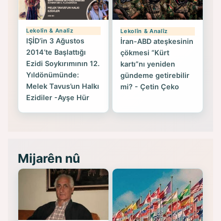
Lekolîn & Analîz
Lekolîn & Analîz
IŞİD’in 3 Ağustos
İran-ABD ateşkesinin
2014’te Başlattığı
çökmesi “Kürt
Ezidi Soykırımının 12.
kartı”nı yeniden
Yıldönümünde:
gündeme getirebilir
Melek Tavus’un Halkı
mi? - Çetin Çeko
Ezidiler -Ayşe Hür
Mijarên nû