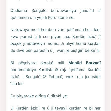
Qetlîama Şengalê berdewamiya jenosîd û
qetlîamên din yên li Kurdistanê ne.
Neteweya me li hemberî van qetlîaman her dem
xwe parast û li ser piyan ma. Kurdên êzîdî jî
beşek ji neteweya me ne. Ji aliyê hemû kurdan
de divê bên parastin û ji wan re piştgirî bê kirin.
Bi pêşniyara serokê milî
Mesûd Barzanî
parlamentoya Kurdistanê roja qetlîama Kurdên
êzidî li Şengalê (3 Tebaxê) wek roja jenosîdê
îlan kir.
Ev biryareke girîng û dîrokî ye.
Ji Kurdên êzidî re û ji tevayî kurdan re bi her