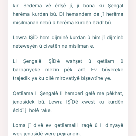
kir. Sedema vê êrîşê jî, ji bona ku Şengal
herêma kurdan bû. Di hemandem de jî herêma
misilmanan nebû û herêma kurdên êzidî bû.
Lewra IŞÎD hem dijminê kurdan û him jî dijminê
neteweyên û civatên ne misilman e.
Li Şengalê IŞÎD’ê wahşet û qetlîam û
barbariyeke mezin pêk anî. Ev bûyereke
trajedîk ya ku dilê mirovatiyê bişewtîne ye.
Qetlîama li Şengalê li hemberî gelê me pêkhat,
jenosîdek bû. Lewra IŞÎDê xwest ku kurdên
êzidî ji holê rake.
Loma jî divê ev qetlîamaili Iraqê û li dinyayê
wek jenosîdê were pejirandin.