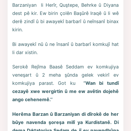
Barzaniyan li Herîr, Quştepe, Behrke û Diyana
dest pê kir. Ew birin çolên Başûrê Iraqê û li wê
derê zindî û bi awayekî barbarî û neînsanî binax
kirin.
Bi awayekî nû û ne însanî û barbarî komkujî hat
li dar xistin.
Serokê Rejîma Baasê Seddam ev komkujiya
veneşart û 2 meha şûnda gelek vekirî ev
komkujiya parast. Got ku ‘
’Wan bi tundî
cezayê xwe wergirtin û me ew avêtin dojehê
ango cehenemê.’’
Herêma Barzan û Barzaniyan di dîrokê de her
bûye navenda şoreşa milî ya Kurdistanê. Di
dema Dıktatoriya Sedam de jî ev navendbûna