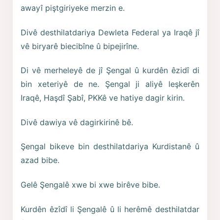
awayî piştgiriyeke merzin e.
Divê desthilatdariya Dewleta Federal ya Iraqê jî
vê biryarê biecibîne û bipejirîne.
Di vê merheleyê de jî Şengal û kurdên êzidî di
bin xeteriyê de ne. Şengal ji aliyê leşkerên
Iraqê, Haşdî Şabî, PKKê ve hatiye dagir kirin.
Divê dawiya vê dagirkirinê bê.
Şengal bikeve bin desthilatdariya Kurdistanê û
azad bibe.
Gelê Şengalê xwe bi xwe birêve bibe.
Kurdên êzîdî li Şengalê û li herêmê desthilatdar