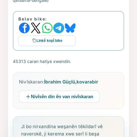
qetliama-sengale/
Belav bike:
Linkê kopî bike
45313 caran hatiye xwendin.
Nivîskaran:
İbrahim Güçlü
,
kovarabir
Nivîsên din ên van nivîskaran
Ji bo nirxandina weşanên têkildarî vê
naverokê, ji kerema xwe serî li beşa