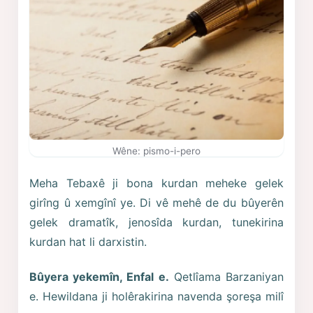
Wêne: pismo-i-pero
Meha Tebaxê ji bona kurdan meheke gelek
girîng û xemgînî ye. Di vê mehê de du bûyerên
gelek dramatîk, jenosîda kurdan, tunekirina
kurdan hat li darxistin.
Bûyera yekemîn, Enfal e.
Qetlîama Barzaniyan
e. Hewildana ji holêrakirina navenda şoreşa milî