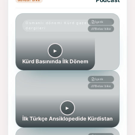
Podcast
İçerik
Osmanlı dönemi Kürd gazete ve
dergileri
Belav bike
▶︎
Kürd Basınında İlk Dönem
İçerik
Belav bike
▶︎
İlk Türkçe Ansiklopedide Kürdistan