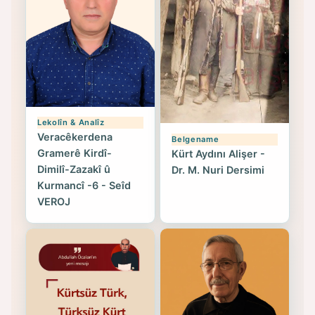
Lekolîn & Analîz
Veracêkerdena
Belgename
Gramerê Kirdî-
Kürt Aydını Alişer -
Dimilî-Zazakî û
Dr. M. Nuri Dersimi
Kurmancî -6 - Seîd
VEROJ