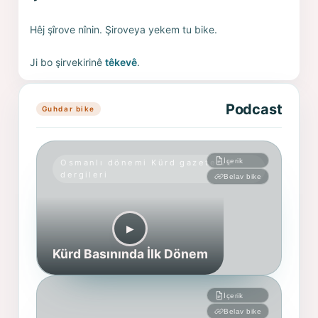
Hêj şîrove nînin. Şiroveya yekem tu bike.
Ji bo şirvekirinê
têkevê
.
Podcast
Guhdar bike
İçerik
Osmanlı dönemi Kürd gazete ve
dergileri
Belav bike
▶︎
Kürd Basınında İlk Dönem
İçerik
Belav bike