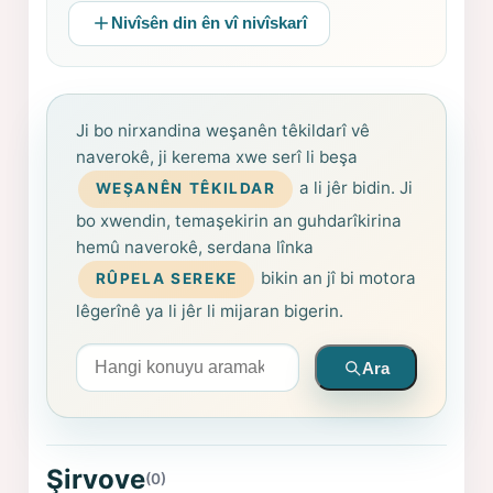
Nivîsên din ên vî nivîskarî
Ji bo nirxandina weşanên têkildarî vê
naverokê, ji kerema xwe serî li beşa
a li jêr bidin. Ji
WEŞANÊN TÊKILDAR
bo xwendin, temaşekirin an guhdarîkirina
hemû naverokê, serdana lînka
bikin an jî bi motora
RÛPELA SEREKE
lêgerînê ya li jêr li mijaran bigerin.
Arama yapın
Ara
Şirvove
(0)