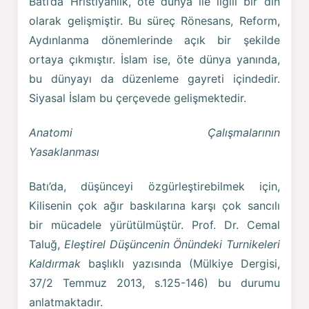
Batı’da Hrıstiyanlık, öte dünya ile ilgili bir din
olarak gelişmiştir. Bu süreç Rönesans, Reform,
Aydınlanma dönemlerinde açık bir şekilde
ortaya çıkmıştır. İslam ise, öte dünya yanında,
bu dünyayı da düzenleme gayreti içindedir.
Siyasal İslam bu çerçevede gelişmektedir.
Anatomi Çalışmalarının
Yasaklanmas
Batı’da, düşünceyi özgürleştirebilmek için,
Kilisenin çok ağır baskılarına karşı çok sancılı
bir mücadele yürütülmüştür. Prof. Dr. Cemal
Taluğ,
Eleştirel Düşüncenin Önündeki Turnikeleri
Kaldırmak
başlıklı yazısında (Mülkiye Dergisi,
37/2 Temmuz 2013, s.125-146) bu durumu
anlatmaktadır.