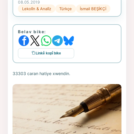
08.05.2019
Lekolîn & Analîz
Türkçe
İsmail BEŞİKÇİ
Belav bike:
Linkê kopî bike
33303 caran hatiye xwendin.