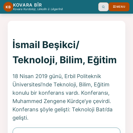
KOVARA BÎR
KB
MENU
Ara
Kovara Kurdoloji, Lêkolîn û Lêgerînê
İsmail Beşikci/
Teknoloji, Bilim, Eğitim
18 Nisan 2019 günü, Erbil Politeknik
Üniversitesi’nde Teknoloji, Bilim, Eğitim
konulu bir konferans vardı. Konferansı,
Muhammed Zengene Kürdçe’ye çevirdi.
Konferans şöyle gelişti: Teknoloji Batı’da
gelişti.