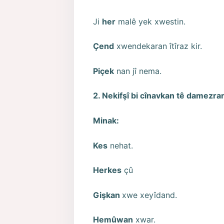
Ji
her
malê yek xwestin.
Çend
xwendekaran îtîraz kir.
Piçek
nan jî nema.
2. Nekifşî bi cînavkan tê damezra
Minak:
Kes
nehat.
Herkes
çû
Gişkan
xwe xeyîdand.
Hemûwan
xwar.