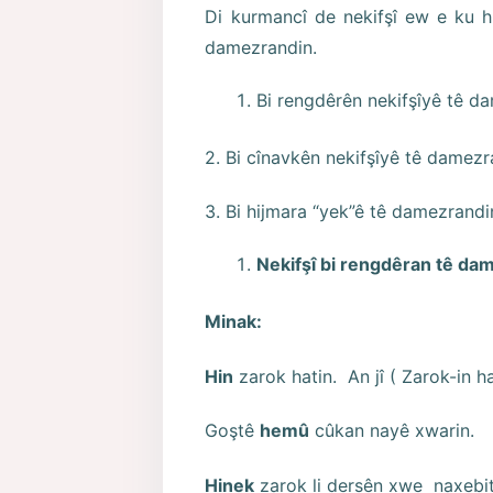
Di kurmancî de nekifşî ew e ku hi
damezrandin.
Bi rengdêrên nekifşîyê tê d
2. Bi cînavkên nekifşîyê tê damezr
3. Bi hijmara “yek”ê tê damezrandi
Nekifşî bi rengdêran tê da
Minak:
Hin
zarok hatin. An jî ( Zarok-in ha
Goştê
hemû
cûkan nayê xwarin.
Hinek
zarok li dersên xwe naxebit