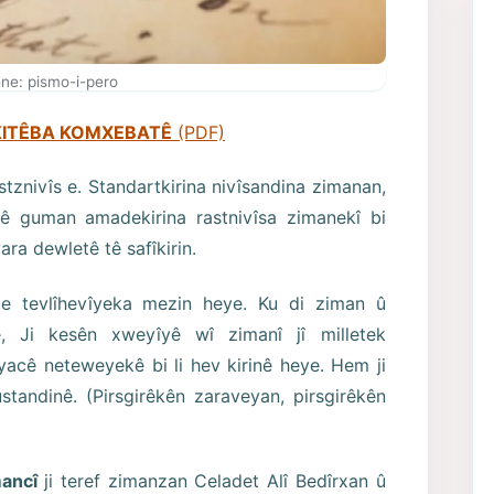
ne: pismo-i-pero
KITÊBA KOMXEBATÊ
(PDF)
astznivîs e. Standartkirina nivîsandina zimanan,
 Bê guman amadekirina rastnivîsa zimanekî bi
yara dewletê tê safîkirin.
 de tevlîhevîyeka mezin heye. Ku di ziman û
 Ji kesên xweyîyê wî zimanî jî milletek
yacê neteweyekê bi li hev kirinê heye. Hem ji
andinê. (Pirsgirêkên zaraveyan, pirsgirêkên
ancî
ji teref zimanzan Celadet Alî Bedîrxan û