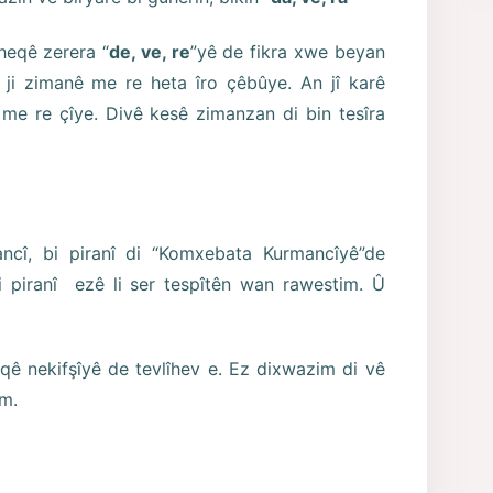
heqê zerera “
de, ve, re
”yê de fikra xwe beyan
 ji zimanê me re heta îro çêbûye. An jî karê
 me re çîye. Divê kesê zimanzan di bin tesîra
ncî, bi piranî di “Komxebata Kurmancîyê”de
 piranî ezê li ser tespîtên wan rawestim. Û
qê nekifşîyê de tevlîhev e. Ez dixwazim di vê
im.