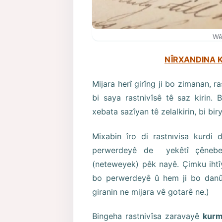
Wê
NÎRXANDINA 
Mijara herî girîng ji bo zimanan, r
bi saya rastnivîsê tê saz kirin.
xebata sazîyan tê zelalkirin, bi bir
Mixabin îro di rastnıvisa kurdi
perwerdeyê de yekêtî çênebe,
(neteweyek) pêk nayê. Çimku ihtî
bo perwerdeyê û hem ji bo danûst
giranin ne mijara vê gotarê ne.)
Bingeha rastnivîsa zaravayê
kurm