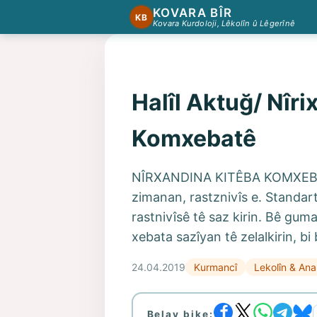
KOVARA BÎR
KB
Kovara Kurdoloji, Lêkolîn û Lêgerînê
Halîl Aktuğ/ Nîri
Komxebatê
NÎRXANDINA KITÊBA KOMXEBATÊ 
zimanan, rastznivîs e. Standar
rastnivîsê tê saz kirin. Bê gum
xebata sazîyan tê zelalkirin, bi 
24.04.2019
Kurmancî
Lekolîn & Ana
Belav bike: