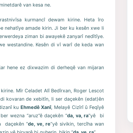
minetdarê van kesa ne.
 rastnivîsa kurmancî dewam kirine. Heta îro
e nehatîye amade kirin. Ji ber ku kesên xwe li
perwerdeya ziman bi awayekê zanyarî nedîtîye.
xwe westandine. Kesên di vî warî de keda wan
jar hene ez dixwazim di derheqê van mijaran
ev kirine. Mîr Celadet Alî Bedîrxan, Roger Lescot
i kovaran de xebitîn, li ser daçekên (edat)ên
 dizanî ku
Ehmedê Xanî
, Melayê Cizîrî û Feqîyê
i ber wezna “aruz”ê daçekên “
da, va, ra
”yê bi
na daçekên “
de, ve, re
”yê sivikin, tercîha wan
in vê biryarê bi guherin, bikin “
da, ve, ra
”