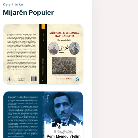
Keşif bike
Mijarên Populer
Gazeteci, Yazar, Hukukçu ve
Siyasetçi Kimliğiyle
Mevlanzade Rıfat - Seîd
Veroj