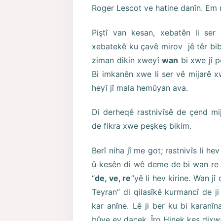
Roger Lescot ve hatine danîn. Em 
Piştî van kesan, xebatên li ser
xebatekê ku çavê mirov jê têr bib
ziman dikin xweyî
wan
bi xwe jî 
Bi imkanên xwe li ser vê mijarê 
heyî jî mala hemûyan ava.
Di derheqê rastnivîsê de çend mi
de fikra xwe peşkeş bikim.
Berî niha jî me got; rastnivîs li h
û kesên di wê deme de bi wan re d
“
de, ve, re
”yê li hev kirine. Wan jî
Teyran” di qilasîkê kurmancî de j
kar anîne. Lê ji ber ku bi karanî
bûye ev daçek. Îro Hinek kes dixwaz