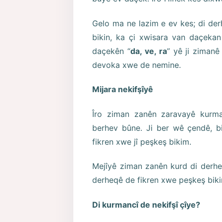
Gelo ma ne lazim e ev kes; di der
bikin, ka çi xwisara van daçekan
daçekên “
da, ve, ra
” yê ji zimanê
devoka xwe de nemine.
Mijara nekifşîyê
Îro ziman zanên zaravayê kurma
berhev bûne. Ji ber wê çendê, bi
fikren xwe jî peşkeş bikim.
Mejîyê ziman zanên kurd di derhe
derheqê de fikren xwe peşkeş bik
Di kurmancî de nekifşî çîye?