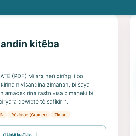
xandin kitêba
(PDF) Mijara herî girîng ji bo
tkirina nivîsandina zimanan, bi saya
an amadekirina rastnivîsa zimanekî bi
biryara dewletê tê safîkirin.
lîz
Rêziman (Gramer)
Ziman
Linkê kopî bike