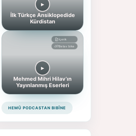
▶︎
İlk Türkçe Ansiklopedide
Kürdistan
İçerik
Belav bike
▶︎
Mehmed Mihri Hilav’ın
Yayınlanmış Eserleri
HEMÛ PODCASTAN BIBÎNE