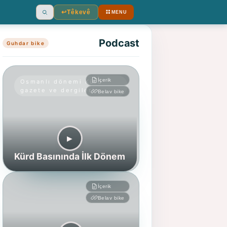
↩︎
Têkevê
MENU
Ara
Podcast
Guhdar bike
İçerik
Osmanlı dönemi Kürd
gazete ve dergileri
Belav bike
▶︎
Kürd Basınında İlk Dönem
İçerik
Belav bike