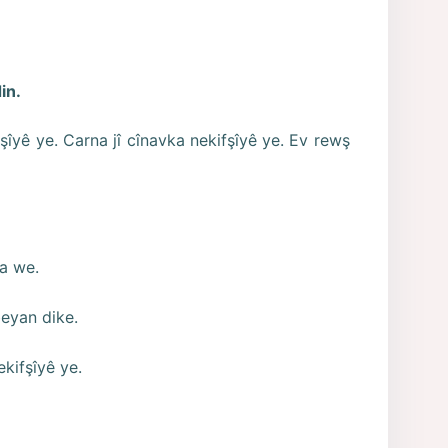
in.
şîyê ye. Carna jî cînavka nekifşîyê ye. Ev rewş
a we.
beyan dike.
ekifşîyê ye.