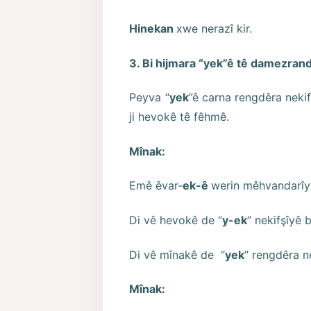
Hinekan
xwe nerazî kir.
3. Bi hijmara “yek”ê tê damezrand
Peyva “
yek
”ê carna rengdêra nekif
ji hevokê tê fêhmê.
Mînak:
Emê êvar-
ek-ê
werin mêhvandarîy
Di vê hevokê de “
y-ek
” nekifşîyê 
Di vê mînakê de “
yek
” rengdêra n
Mînak: