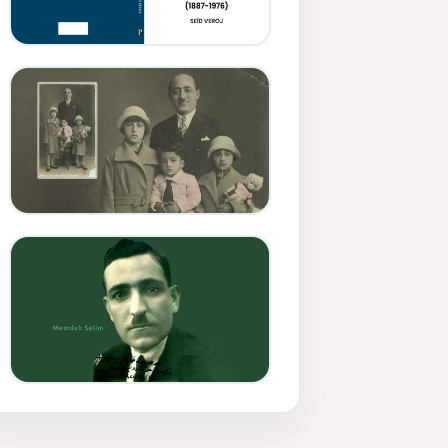
Memduh Selîmê Wanî (1887-
1876)
Mihemed Mîhrî Hîlav ji
afirênerên rewşenbîriya
nûjen e
Memduh Selim ve Xoybûn
(Hoybun)’un Kuruluş