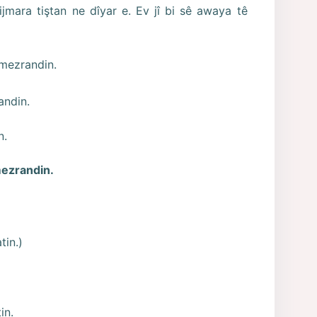
jmara tiştan ne dîyar e. Ev jî bi sê awaya tê
amezrandin.
andin.
n.
mezrandin.
tin.)
in.