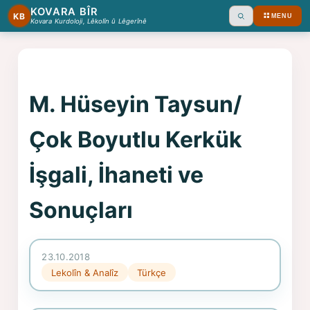
KOVARA BÎR
KB
MENU
Ara
Kovara Kurdoloji, Lêkolîn û Lêgerînê
M. Hüseyin Taysun/
Çok Boyutlu Kerkük
İşgali, İhaneti ve
Sonuçları
23.10.2018
Lekolîn & Analîz
Türkçe