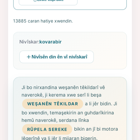
13885 caran hatiye xwendin.
Nivîskar:
kovarabir
Nivîsên din ên vî nivîskarî
Ji bo nirxandina weşanên têkildarî vê
naverokê, ji kerema xwe serî li beşa
a li jêr bidin. Ji
WEŞANÊN TÊKILDAR
bo xwendin, temaşekirin an guhdarîkirina
hemû naverokê, serdana lînka
bikin an jî bi motora
RÛPELA SEREKE
lêgerînê ya li jêr li mijaran bigerin.