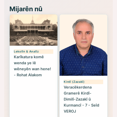
Mijarên nû
Lekolîn & Analîz
Karîkatura komê
wenda ye lê
wêneyên wan hene!
- Rohat Alakom
Kirdî (Zazakî)
Veracêkerdena
Gramerê Kirdî-
Dimilî-Zazakî û
Kurmancî - 7 - Seîd
VEROJ