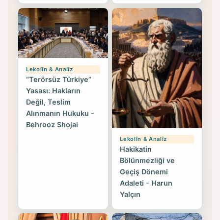
Lekolîn & Analîz
“Terörsüz Türkiye”
Yasası: Hakların
Değil, Teslim
Alınmanın Hukuku -
Behrooz Shojai
Lekolîn & Analîz
Hakikatin
Bölünmezliği ve
Geçiş Dönemi
Adaleti - Harun
Yalçın