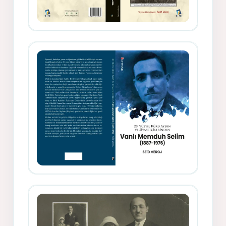
Gazeteci, Yazar, Hukukçu ve
Siyasetçi Kimliğiyle Mevlanzade
Rıfat - Seîd Veroj
Memduh Selîmê Wanî (1887-1876)