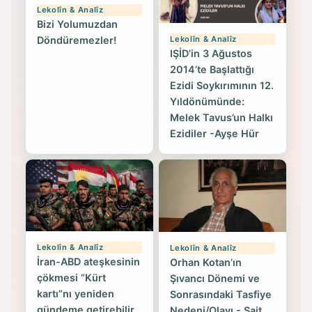
Lekolîn & Analîz
Bizi Yolumuzdan
Lekolîn & Analîz
Döndüremezler!
IŞİD’in 3 Ağustos
2014’te Başlattığı
Ezidi Soykırımının 12.
Yıldönümünde:
Melek Tavus’un Halkı
Ezidiler -Ayşe Hür
Lekolîn & Analîz
Lekolîn & Analîz
İran-ABD ateşkesinin
Orhan Kotan’ın
çökmesi “Kürt
Şıvancı Dönemi ve
kartı”nı yeniden
Sonrasındaki Tasfiye
gündeme getirebilir
Nedeni/Olayı - Sait