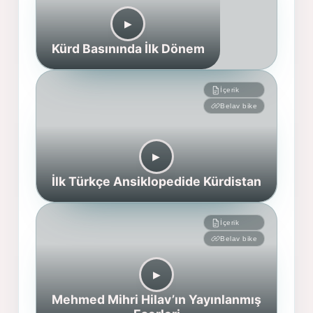
▶︎
Kürd Basınında İlk Dönem
İçerik
Belav bike
▶︎
İlk Türkçe Ansiklopedide Kürdistan
İçerik
Belav bike
▶︎
Mehmed Mihri Hilav’ın Yayınlanmış