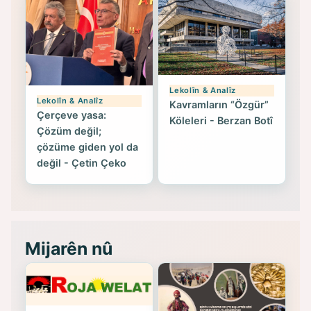
Lekolîn & Analîz
Lekolîn & Analîz
Kavramların “Özgür”
Çerçeve yasa:
Köleleri - Berzan Botî
Çözüm değil;
çözüme giden yol da
değil - Çetin Çeko
Mijarên nû