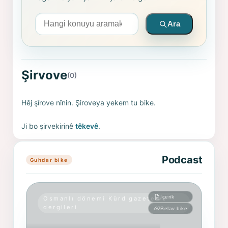
Arama yapın
Ara
Şirvove
(0)
Hêj şîrove nînin. Şiroveya yekem tu bike.
Ji bo şirvekirinê
têkevê
.
Podcast
Guhdar bike
İçerik
Osmanlı dönemi Kürd gazete ve
dergileri
Belav bike