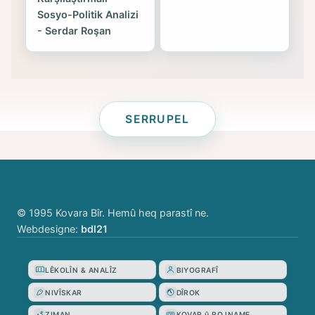
Sosyo-Politik Analizi
- Serdar Roşan
SERRUPEL
© 1995 Kovara Bîr. Hemû heq parastî ne.
Webdesigne:
bdl21
LÊKOLÎN & ANALÎZ
BIYOGRAFÎ
NIVÎSKAR
DÎROK
ZIMAN
KOVAR û ROJNAME