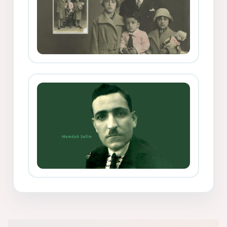
Mihemed Mîhrî Hîlav ji afirênerên
rewşenbîriya nûjen e
Memduh Selim ve Xoybûn
(Hoybun)’un Kuruluş Çalışmaları- 8
- Seîd Veroj