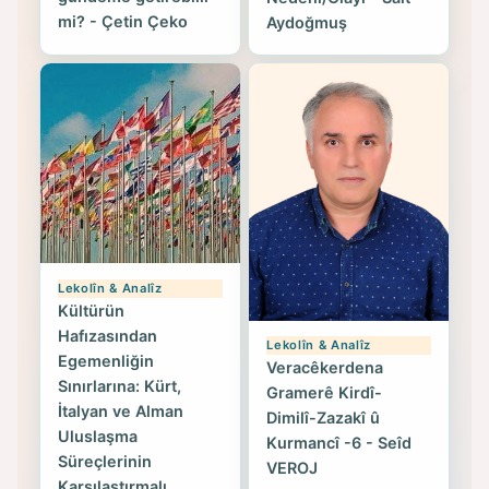
mi? - Çetin Çeko
Aydoğmuş
Lekolîn & Analîz
Kültürün
Hafızasından
Lekolîn & Analîz
Egemenliğin
Veracêkerdena
Sınırlarına: Kürt,
Gramerê Kirdî-
İtalyan ve Alman
Dimilî-Zazakî û
Uluslaşma
Kurmancî -6 - Seîd
Süreçlerinin
VEROJ
Karşılaştırmalı