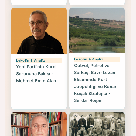
Lekolîn & Analîz
Lekolîn & Analîz
Cetvel, Petrol ve
Yeni Parti'nin Kürd
Sarkaç: Sevr-Lozan
Sorununa Bakışı -
Ekseninde Kürt
Mehmet Emin Alan
Jeopolitiği ve Kenar
Kuşak Stratejisi -
Serdar Roşan