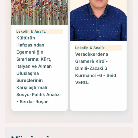
Lekolîn & Analîz
Kültürün
Hafızasından
Lekolîn & Analîz
Egemenliğin
Veracêkerdena
Sınırlarına: Kürt,
Gramerê Kirdî-
İtalyan ve Alman
Dimilî-Zazakî û
Uluslaşma
Kurmancî -6 - Seîd
Süreçlerinin
VEROJ
Karşılaştırmalı
Sosyo-Politik Analizi
- Serdar Roşan