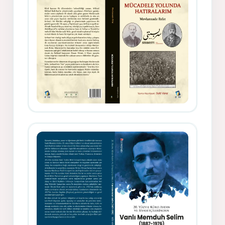
Gazeteci, Yazar, Hukukçu ve
Siyasetçi Kimliğiyle Mevlanzade
Rıfat - Seîd Veroj