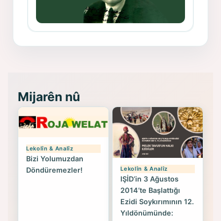
Memduh Selim ve Xoybûn
(Hoybun)’un Kuruluş Çalışmaları- 8
- Seîd Veroj
Mijarên nû
Lekolîn & Analîz
Bizi Yolumuzdan
Lekolîn & Analîz
Döndüremezler!
IŞİD’in 3 Ağustos
2014’te Başlattığı
Ezidi Soykırımının 12.
Yıldönümünde: