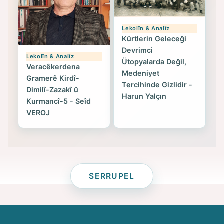
Lekolîn & Analîz
Kürtlerin Geleceği
Devrimci
Lekolîn & Analîz
Ütopyalarda Değil,
Veracêkerdena
Medeniyet
Gramerê Kirdî-
Tercihinde Gizlidir -
Dimilî-Zazakî û
Harun Yalçın
Kurmancî-5 - Seîd
VEROJ
SERRUPEL