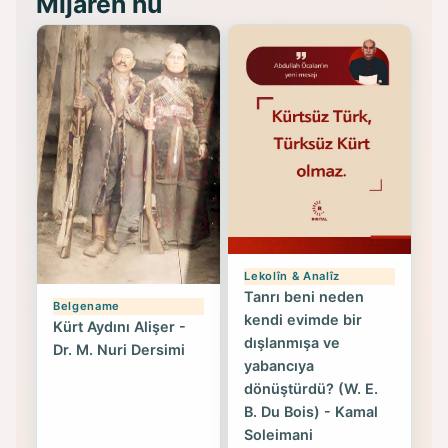
Mijarên nû
Lekolîn & Analîz
Tanrı beni neden
Belgename
kendi evimde bir
Kürt Aydını Alişer -
dışlanmışa ve
Dr. M. Nuri Dersimi
yabancıya
dönüştürdü? (W. E.
B. Du Bois) - Kamal
Soleimani