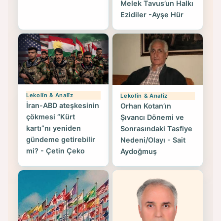
Melek Tavus’un Halkı
Ezidiler -Ayşe Hür
Lekolîn & Analîz
Lekolîn & Analîz
İran-ABD ateşkesinin
Orhan Kotan’ın
çökmesi “Kürt
Şıvancı Dönemi ve
kartı”nı yeniden
Sonrasındaki Tasfiye
gündeme getirebilir
Nedeni/Olayı - Sait
mi? - Çetin Çeko
Aydoğmuş