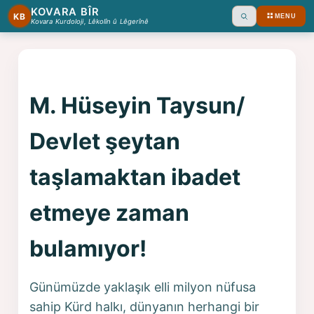
KOVARA BÎR
KB
MENU
Ara
Kovara Kurdoloji, Lêkolîn û Lêgerînê
M. Hüseyin Taysun/
Devlet şeytan
taşlamaktan ibadet
etmeye zaman
bulamıyor!
Günümüzde yaklaşık elli milyon nüfusa
sahip Kürd halkı, dünyanın herhangi bir