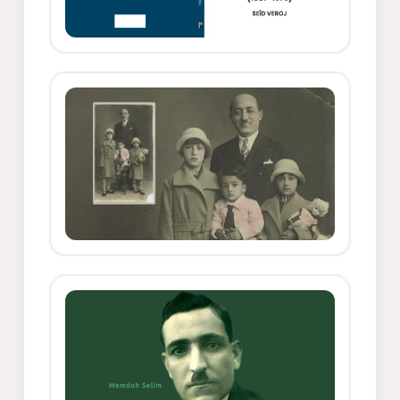
Memduh Selîmê Wanî (1887-1876)
Mihemed Mîhrî Hîlav ji afirênerên
rewşenbîriya nûjen e