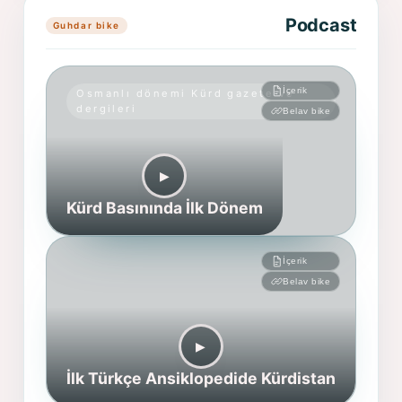
Podcast
Guhdar bike
İçerik
Osmanlı dönemi Kürd gazete ve
dergileri
Belav bike
▶︎
Kürd Basınında İlk Dönem
İçerik
Belav bike
▶︎
İlk Türkçe Ansiklopedide Kürdistan