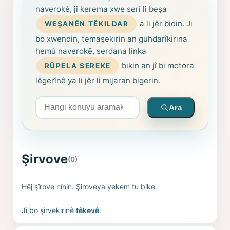
naverokê, ji kerema xwe serî li beşa
a li jêr bidin. Ji
WEŞANÊN TÊKILDAR
bo xwendin, temaşekirin an guhdarîkirina
hemû naverokê, serdana lînka
bikin an jî bi motora
RÛPELA SEREKE
lêgerînê ya li jêr li mijaran bigerin.
Arama yapın
Ara
Şirvove
(0)
Hêj şîrove nînin. Şiroveya yekem tu bike.
Ji bo şirvekirinê
têkevê
.