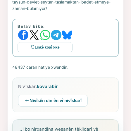
taysun-devlet-seytan-taslamaktan-ibadet-etmeye-
zaman-bulamiyor/
Belav bike:
Linkê kopî bike
48437 caran hatiye xwendin.
Nivîskar:
kovarabir
Nivîsên din ên vî nivîskarî
Ji bo nirxandina weşanên têkildarî vê