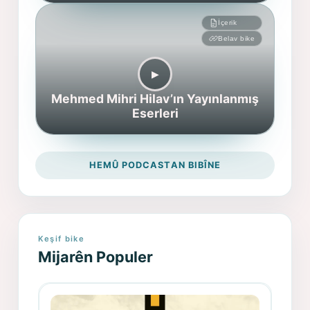
İçerik
Belav bike
▶︎
Mehmed Mihri Hilav’ın Yayınlanmış
Eserleri
HEMÛ PODCASTAN BIBÎNE
Keşif bike
Mijarên Populer