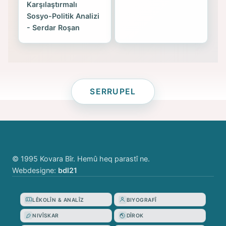
Karşılaştırmalı
Sosyo-Politik Analizi
- Serdar Roşan
SERRUPEL
© 1995 Kovara Bîr. Hemû heq parastî ne.
Webdesigne:
bdl21
LÊKOLÎN & ANALÎZ
BIYOGRAFÎ
NIVÎSKAR
DÎROK