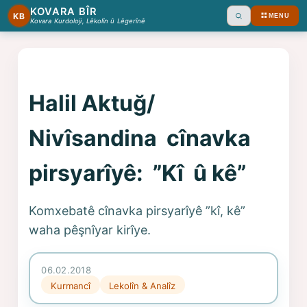
KOVARA BÎR
KB
MENU
Ara
Kovara Kurdoloji, Lêkolîn û Lêgerînê
Halil Aktuğ/
Nivîsandina cînavka
pirsyarîyê: ”Kî û kê”
Komxebatê cînavka pirsyarîyê ”kî, kê”
waha pêşnîyar kirîye.
06.02.2018
Kurmancî
Lekolîn & Analîz