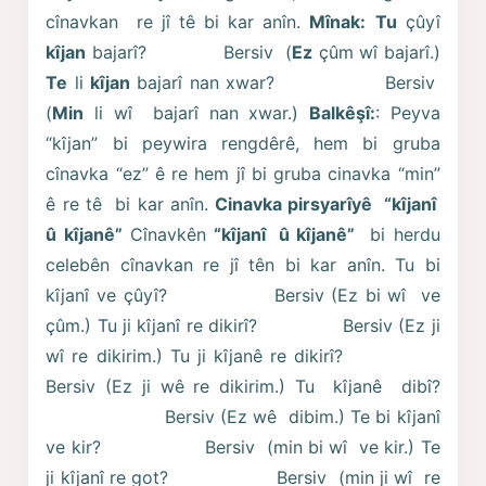
cînavkan re jî tê bi kar anîn.
Mînak:
Tu
çûyî
kîjan
bajarî? Bersiv (
Ez
çûm wî bajarî.)
Te
li
kîjan
bajarî nan xwar? Bersiv
(
Min
li wî bajarî nan xwar.)
Balkêşî:
: Peyva
“kîjan” bi peywira rengdêrê, hem bi gruba
cînavka “ez” ê re hem jî bi gruba cinavka “min”
ê re tê bi kar anîn.
Cinavka pirsyarîyê “kîjanî
û kîjanê”
Cînavkên
“kîjanî û kîjanê”
bi herdu
celebên cînavkan re jî tên bi kar anîn. Tu bi
kîjanî ve çûyî? Bersiv (Ez bi wî ve
çûm.) Tu ji kîjanî re dikirî? Bersiv (Ez ji
wî re dikirim.) Tu ji kîjanê re dikirî?
Bersiv (Ez ji wê re dikirim.) Tu kîjanê dibî?
Bersiv (Ez wê dibim.) Te bi kîjanî
ve kir? Bersiv (min bi wî ve kir.) Te
ji kîjanî re got? Bersiv (min ji wî re