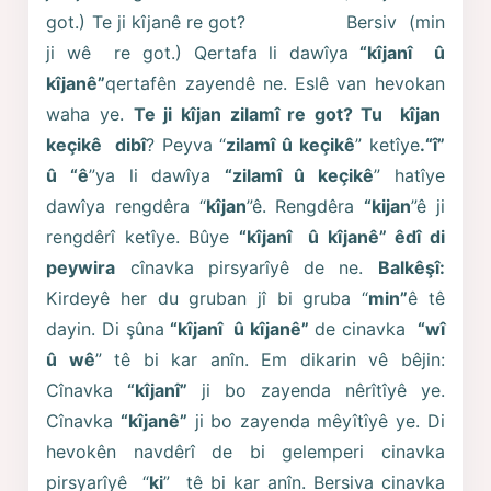
got.) Te ji kîjanê re got? Bersiv (min
ji wê re got.) Qertafa li dawîya
“kîjanî û
kîjanê”
qertafên zayendê ne. Eslê van hevokan
waha ye.
Te ji kîjan zilamî re got? Tu kîjan
keçikê dibî
? Peyva “
zilamî û keçikê
” ketîye
.“î”
û “ê
”ya li dawîya
“zilamî û keçikê
” hatîye
dawîya rengdêra “
kîjan
”ê. Rengdêra
“kijan
”ê ji
rengdêrî ketîye. Bûye
“kîjanî û kîjanê” êdî di
peywira
cînavka pirsyarîyê de ne.
Balkêşî:
Kirdeyê her du gruban jî bi gruba “
min”
ê tê
dayin. Di şûna
“kîjanî û kîjanê”
de cinavka
“wî
û wê
” tê bi kar anîn. Em dikarin vê bêjin:
Cînavka
“kîjanî”
ji bo zayenda nêrîtîyê ye.
Cînavka
“kîjanê”
ji bo zayenda mêyîtîyê ye. Di
hevokên navdêrî de bi gelemperi cinavka
pirsyarîyê “
ki
” tê bi kar anîn. Bersiva cinavka