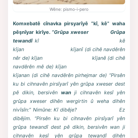
Wêne: pismo-i-pero
Komxebatê cînavka pirsyarîyê ”kî, kê” waha
pêşnîyar kirîye.
”Grûpa xweser Grûpa
tewandî
kî kê
kîjan kîjanî (di cihê navdêrên
nêr de)
kîjan kîjanê (di cihê
navdêrên mê de)
kîjan
kîjanan (di cihê navdêrên pirhejmar de)
“Pirsên
ku bi cihnavên pirsîyarî yên grûpa xweser dest
pê dikin, bersivên
wan
ji cihnavên kesî yên
grûpa xweser
dihên
wergirtin û weha
dihên
nivîsîn:”
Nimûne:
Kî dibêje? Ez
dibêjim.
“Pirsên ku bi cihnavên pirsîyarî yên
grûpa tewandî dest pê dikin, bersivên wan ji
cihnavên kesî yên grûpa tewandî
dihên