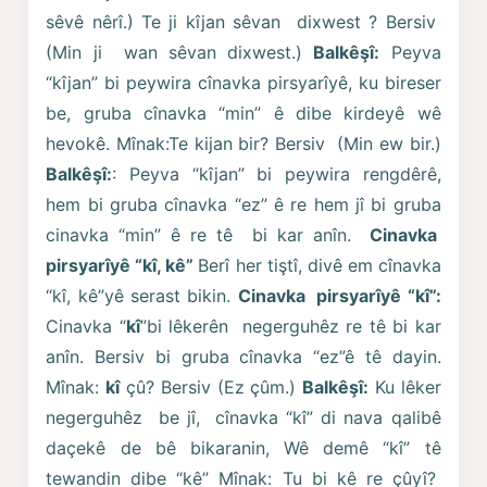
sêvê nêrî.) Te ji kîjan sêvan dixwest ? Bersiv
(Min ji wan sêvan dixwest.)
Balkêşî:
Peyva
“kîjan” bi peywira cînavka pirsyarîyê, ku bireser
be, gruba cînavka “min” ê dibe kirdeyê wê
hevokê. Mînak:Te kijan bir? Bersiv (Min ew bir.)
Balkêşî:
: Peyva “kîjan” bi peywira rengdêrê,
hem bi gruba cînavka “ez” ê re hem jî bi gruba
cinavka “min” ê re tê bi kar anîn.
Cinavka
pirsyarîyê “kî, kê”
Berî her tiştî, divê em cînavka
“kî, kê”yê serast bikin.
Cinavka pirsyarîyê “kî”:
Cinavka “
kî
”bi lêkerên negerguhêz re tê bi kar
anîn. Bersiv bi gruba cînavka “ez”ê tê dayin.
Mînak:
kî
çû? Bersiv (Ez çûm.)
Balkêşî:
Ku lêker
negerguhêz be jî, cînavka “kî” di nava qalibê
daçekê de bê bikaranin, Wê demê “kî” tê
tewandin dibe “kê” Mînak: Tu bi kê re çûyî?