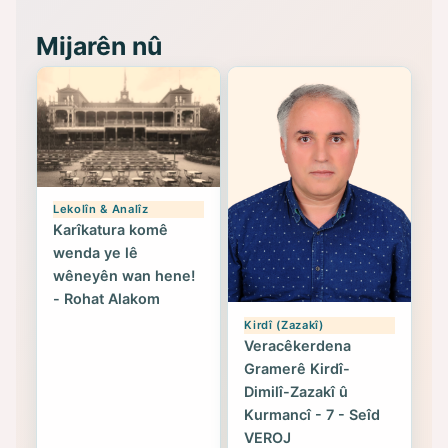
Mijarên nû
Lekolîn & Analîz
Karîkatura komê
wenda ye lê
wêneyên wan hene!
- Rohat Alakom
Kirdî (Zazakî)
Veracêkerdena
Gramerê Kirdî-
Dimilî-Zazakî û
Kurmancî - 7 - Seîd
VEROJ