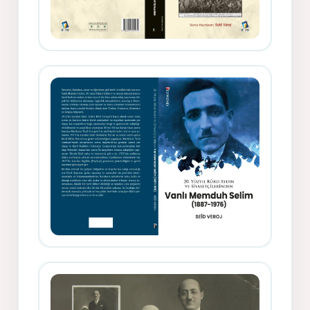
Gazeteci, Yazar, Hukukçu ve
Siyasetçi Kimliğiyle Mevlanzade
Rıfat - Seîd Veroj
Memduh Selîmê Wanî (1887-1876)