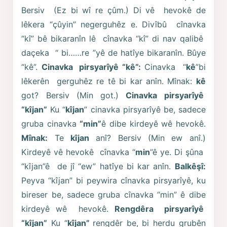
Bersiv (Ez bi wî re çûm.) Di vê hevokê de
lêkera “çûyin” negerguhêz e. Divîbû cînavka
“kî” bê bikaranîn lê cînavka “kî” di nav qalibê
daçeka “ bi……re ”yê de hatîye bikaranîn. Bûye
“kê”.
Cinavka pirsyarîyê “kê”:
Cinavka “
kê
”bi
lêkerên gerguhêz re tê bi kar anîn. Mînak:
kê
got? Bersiv (Min got.)
Cinavka pirsyarîyê
“kîjan”
Ku “
kîjan
” cinavka pirsyarîyê be, sadece
gruba cinavka
“min”
ê dibe kirdeyê wê hevokê.
Mînak:
Te
kîjan
anî? Bersiv (Min ew anî.)
Kirdeyê vê hevokê cînavka “
min
”ê ye. Di şûna
“kîjan”ê de jî “ew” hatîye bi kar anîn.
Balkêşî:
Peyva “kîjan” bi peywira cînavka pirsyarîyê, ku
bireser be, sadece gruba cînavka “min” ê dibe
kirdeyê wê hevokê.
Rengdêra pirsyarîyê
“kîjan”
Ku “
kîjan”
rengdêr be, bi herdu grubên