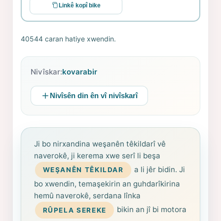
Linkê kopî bike
40544 caran hatiye xwendin.
Nivîskar:
kovarabir
Nivîsên din ên vî nivîskarî
Ji bo nirxandina weşanên têkildarî vê
naverokê, ji kerema xwe serî li beşa
a li jêr bidin. Ji
WEŞANÊN TÊKILDAR
bo xwendin, temaşekirin an guhdarîkirina
hemû naverokê, serdana lînka
bikin an jî bi motora
RÛPELA SEREKE