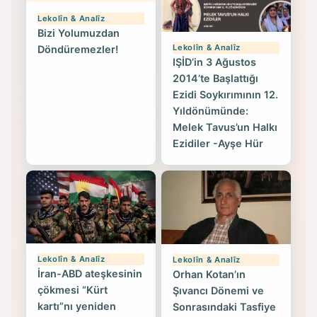
Lekolîn & Analîz
Bizi Yolumuzdan
Lekolîn & Analîz
Döndüremezler!
IŞİD’in 3 Ağustos
2014’te Başlattığı
Ezidi Soykırımının 12.
Yıldönümünde:
Melek Tavus’un Halkı
Ezidiler -Ayşe Hür
Lekolîn & Analîz
Lekolîn & Analîz
İran-ABD ateşkesinin
Orhan Kotan’ın
çökmesi “Kürt
Şıvancı Dönemi ve
kartı”nı yeniden
Sonrasındaki Tasfiye