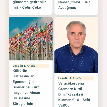
gündeme getirebilir
Nedeni/Olayı - Sait
mi? - Çetin Çeko
Aydoğmuş
Lekolîn & Analîz
Kültürün
Hafızasından
Lekolîn & Analîz
Egemenliğin
Veracêkerdena
Sınırlarına: Kürt,
Gramerê Kirdî-
İtalyan ve Alman
Dimilî-Zazakî û
Uluslaşma
Kurmancî -6 - Seîd
Süreçlerinin
VEROJ