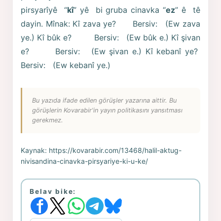
pirsyarîyê “
kî
” yê bi gruba cinavka “
ez
” ê tê
dayin. Mînak: Kî zava ye? Bersiv: (Ew zava
ye.) Kî bûk e? Bersiv: (Ew bûk e.) Kî şivan
e? Bersiv: (Ew şivan e.) Kî kebanî ye?
Bersiv: (Ew kebanî ye.)
Bu yazıda ifade edilen görüşler yazarına aittir. Bu
görüşlerin Kovarabir'in yayın politikasını yansıtması
gerekmez.
Kaynak:
https://kovarabir.com/13468/halil-aktug-
nivisandina-cinavka-pirsyariye-ki-u-ke/
Belav bike: