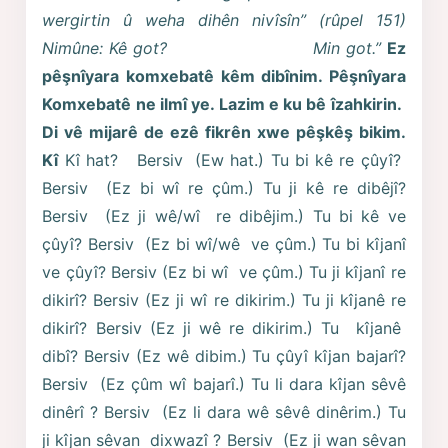
wergirtin û weha
dihên
nivîsîn” (rûpel 151)
Nimûne:
Kê got? Min got.”
Ez
pêşnîyara komxebatê kêm dibînim. Pêşnîyara
Komxebatê ne ilmî ye. Lazim e ku bê îzahkirin.
Di vê mijarê de ezê fikrên xwe pêşkêş bikim.
Kî
Kî hat? Bersiv (Ew hat.) Tu bi kê re çûyî?
Bersiv (Ez bi wî re çûm.) Tu ji kê re dibêjî?
Bersiv (Ez ji wê/wî re dibêjim.) Tu bi kê ve
çûyî? Bersiv (Ez bi wî/wê ve çûm.) Tu bi kîjanî
ve çûyî? Bersiv (Ez bi wî ve çûm.) Tu ji kîjanî re
dikirî? Bersiv (Ez ji wî re dikirim.) Tu ji kîjanê re
dikirî? Bersiv (Ez ji wê re dikirim.) Tu kîjanê
dibî? Bersiv (Ez wê dibim.) Tu çûyî kîjan bajarî?
Bersiv (Ez çûm wî bajarî.) Tu li dara kîjan sêvê
dinêrî ? Bersiv (Ez li dara wê sêvê dinêrim.) Tu
ji kîjan sêvan dixwazî ? Bersiv (Ez ji wan sêvan