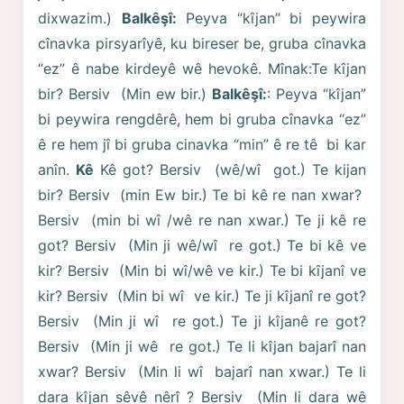
dixwazim.)
Balkêşî:
Peyva “kîjan” bi peywira
cînavka pirsyarîyê, ku bireser be, gruba cînavka
“ez” ê nabe kirdeyê wê hevokê. Mînak:Te kîjan
bir? Bersiv (Min ew bir.)
Balkêşî:
: Peyva “kîjan”
bi peywira rengdêrê, hem bi gruba cînavka “ez”
ê re hem jî bi gruba cinavka “min” ê re tê bi kar
anîn.
Kê
Kê got? Bersiv (wê/wî got.) Te kijan
bir? Bersiv (min Ew bir.) Te bi kê re nan xwar?
Bersiv (min bi wî /wê re nan xwar.) Te ji kê re
got? Bersiv (Min ji wê/wî re got.) Te bi kê ve
kir? Bersiv (Min bi wî/wê ve kir.) Te bi kîjanî ve
kir? Bersiv (Min bi wî ve kir.) Te ji kîjanî re got?
Bersiv (Min ji wî re got.) Te ji kîjanê re got?
Bersiv (Min ji wê re got.) Te li kîjan bajarî nan
xwar? Bersiv (Min li wî bajarî nan xwar.) Te li
dara kîjan sêvê nêrî ? Bersiv (Min li dara wê