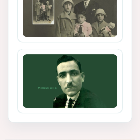
Mihemed Mîhrî Hîlav ji afirênerên
rewşenbîriya nûjen e
Memduh Selim ve Xoybûn
(Hoybun)’un Kuruluş Çalışmaları- 8
- Seîd Veroj