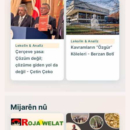
Lekolîn & Analîz
Lekolîn & Analîz
Kavramların “Özgür”
Çerçeve yasa:
Köleleri - Berzan Botî
Çözüm değil;
çözüme giden yol da
değil - Çetin Çeko
Mijarên nû