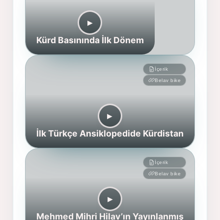
▶︎
Kürd Basınında İlk Dönem
İçerik
Belav bike
▶︎
İlk Türkçe Ansiklopedide Kürdistan
İçerik
Belav bike
▶︎
Mehmed Mihri Hilav’ın Yayınlanmış