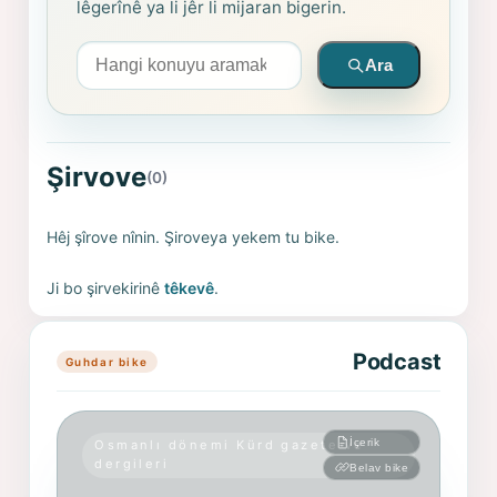
lêgerînê ya li jêr li mijaran bigerin.
Arama yapın
Ara
Şirvove
(0)
Hêj şîrove nînin. Şiroveya yekem tu bike.
Ji bo şirvekirinê
têkevê
.
Podcast
Guhdar bike
İçerik
Osmanlı dönemi Kürd gazete ve
dergileri
Belav bike