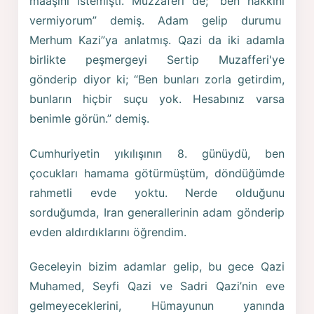
maaşını istemişti. Muzzaferi de; “ben hakkını
vermiyorum” demiş. Adam gelip durumu
Merhum Kazi”ya anlatmış. Qazi da iki adamla
birlikte peşmergeyi Sertip Muzafferi'ye
gönderip diyor ki; “Ben bunları zorla getirdim,
bunların hiçbir suçu yok. Hesabınız varsa
benimle görün.” demiş.
Cumhuriyetin yıkılışının 8. günüydü, ben
çocukları hamama götürmüştüm, döndüğümde
rahmetli evde yoktu. Nerde olduğunu
sorduğumda, Iran generallerinin adam gönderip
evden aldırdıklarını öğrendim.
Geceleyin bizim adamlar gelip, bu gece Qazi
Muhamed, Seyfi Qazi ve Sadri Qazi’nin eve
gelmeyeceklerini, Hümayunun yanında