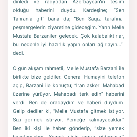
dinledi ve radyodan Azerbaycan’ın teslim
olduğu haberini duydu. Kardeşine; “Sen
Tahran'a git” bana da; “Ben Saqız tarafına
peşmergelerin ziyaretine gideceğim. Yarın Melle
Mustafa Barzaniler gelecek. Çok kalabalıktırlar,
bu nedenle iyi hazırlık yapın onları ağırlayın…”
dedi.
O gün akşam rahmetli, Melle Mustafa Barzani ile
birlikte bize geldiler. General Humayini telefon
açıp, Barzani ile konuştu; “Iran askeri Mahabad
üzerine yürüyor. Mahabadı terk edin” haberini
verdi. Ben de oradaydım ve haberi duydum.
Gelip dediler ki, “Melle Mustafa gitmek istiyor.
Sizi görmek isti-yor. Yemeğe kalmayacaklar.”
Ben iki kişi ile haber gönderip, “size yemek
hazırlamıştım. Yemek yiyin sonra gidersiniz.”