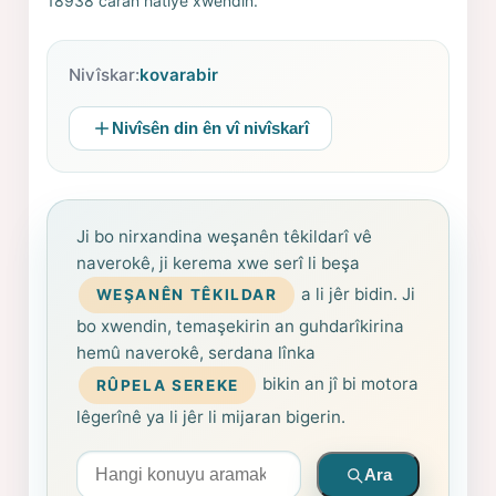
18938 caran hatiye xwendin.
Nivîskar:
kovarabir
Nivîsên din ên vî nivîskarî
Ji bo nirxandina weşanên têkildarî vê
naverokê, ji kerema xwe serî li beşa
a li jêr bidin. Ji
WEŞANÊN TÊKILDAR
bo xwendin, temaşekirin an guhdarîkirina
hemû naverokê, serdana lînka
bikin an jî bi motora
RÛPELA SEREKE
lêgerînê ya li jêr li mijaran bigerin.
Arama yapın
Ara