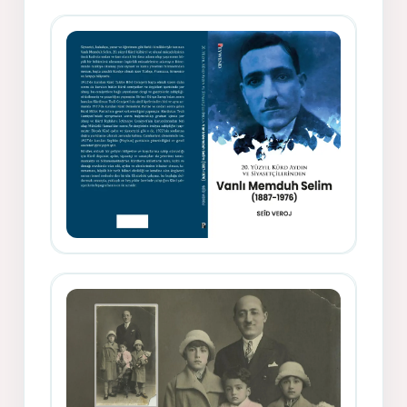
Gazeteci, Yazar, Hukukçu ve
Siyasetçi Kimliğiyle Mevlanzade
Rıfat - Seîd Veroj
Memduh Selîmê Wanî (1887-1876)