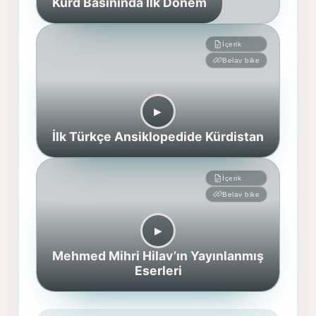
Kürd Basınında İlk Dönem
İçerik
Belav bike
▶︎
İlk Türkçe Ansiklopedide Kürdistan
İçerik
Belav bike
▶︎
Mehmed Mihri Hilav’ın Yayınlanmış
Eserleri