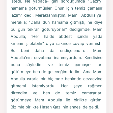
istedi. Ne yapaca- ğını sorduğumda “Qazi'yı
hamama götürmüşler. Onun için temiz çamaşır
lazım” dedi. Meraklanmıştım. Mam Abdulla'ya
merakla; “Daha dün hamama gitmişti, ne diye
bu gün tekrar götürüyorlar” dediğimde, Mam
Abdulla; “Her halde abdest içindir yada
kirlenmiş olabilir” diye sakince cevap vermişti.
Bu beni daha da endişelendirdi. Mam
Abdulla'nın cevabına inanmıyordum. Kendisine
bunu söyledim ve temiz çamaşır- ları
götürmeye ben de geleceğim dedim. Ama Mam
Abdulla ısrarla bir biçimde benimde cezaevine
gitmemi istemiyordu. Her şeye rağmen
direndim ve ben de temiz çamaşırları
götürmeye Mam Abdulla ile birlikte gittim.
Bizimle birlikte Hasan Qazi'nin annesi de geldi.