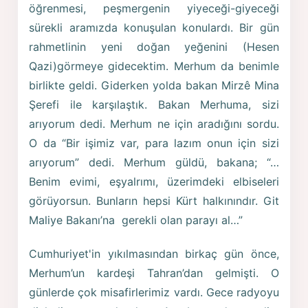
öğrenmesi, peşmergenin yiyeceği-giyeceği
sürekli aramızda konuşulan konulardı. Bir gün
rahmetlinin yeni doğan yeğenini (Hesen
Qazi)görmeye gidecektim. Merhum da benimle
birlikte geldi. Giderken yolda bakan Mirzê Mina
Şerefi ile karşılaştık. Bakan Merhuma, sizi
arıyorum dedi. Merhum ne için aradığını sordu.
O da “Bir işimiz var, para lazım onun için sizi
arıyorum” dedi. Merhum güldü, bakana; “…
Benim evimi, eşyalrımı, üzerimdeki elbiseleri
görüyorsun. Bunların hepsi Kürt halkınındır. Git
Maliye Bakanı’na gerekli olan parayı al…”
Cumhuriyet'in yıkılmasından birkaç gün önce,
Merhum’un kardeşi Tahran’dan gelmişti. O
günlerde çok misafirlerimiz vardı. Gece radyoyu