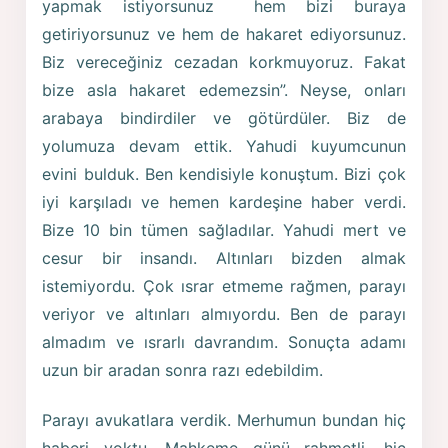
yapmak istiyorsunuz hem bizi buraya
getiriyorsunuz ve hem de hakaret ediyorsunuz.
Biz vereceğiniz cezadan korkmuyoruz. Fakat
bize asla hakaret edemezsin”. Neyse, onları
arabaya bindirdiler ve götürdüler. Biz de
yolumuza devam ettik. Yahudi kuyumcunun
evini bulduk. Ben kendisiyle konuştum. Bizi çok
iyi karşıladı ve hemen kardeşine haber verdi.
Bize 10 bin tümen sağladılar. Yahudi mert ve
cesur bir insandı. Altınları bizden almak
istemiyordu. Çok ısrar etmeme rağmen, parayı
veriyor ve altınları almıyordu. Ben de parayı
almadım ve ısrarlı davrandım. Sonuçta adamı
uzun bir aradan sonra razı edebildim.
Parayı avukatlara verdik. Merhumun bundan hiç
haberi yoktu. Mahkeme günü rahmetli, hiç