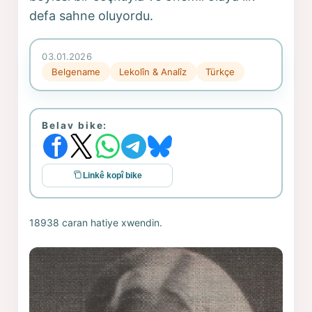
defa sahne oluyordu.
03.01.2026
Belgename
Lekolîn & Analîz
Türkçe
Belav bike:
Linkê kopî bike
18938 caran hatiye xwendin.