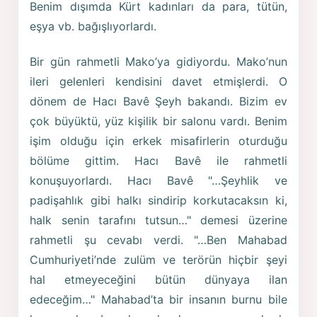
Benim dışımda Kürt kadınları da para, tütün,
eşya vb. bağışlıyorlardı.
Bir gün rahmetli Mako’ya gidiyordu. Mako’nun
ileri gelenleri kendisini davet etmişlerdi. O
dönem de Hacı Bavê Şeyh bakandı. Bizim ev
çok büyüktü, yüz kişilik bir salonu vardı. Benim
işim olduğu için erkek misafirlerin oturduğu
bölüme gittim. Hacı Bavê ile rahmetli
konuşuyorlardı. Hacı Bavê "…Şeyhlik ve
padişahlık gibi halkı sindirip korkutacaksın ki,
halk senin tarafını tutsun…" demesi üzerine
rahmetli şu cevabı verdi. "…Ben Mahabad
Cumhuriyeti’nde zulüm ve terörün hiçbir şeyi
hal etmeyeceğini bütün dünyaya ilan
edeceğim…" Mahabad’ta bir insanın burnu bile