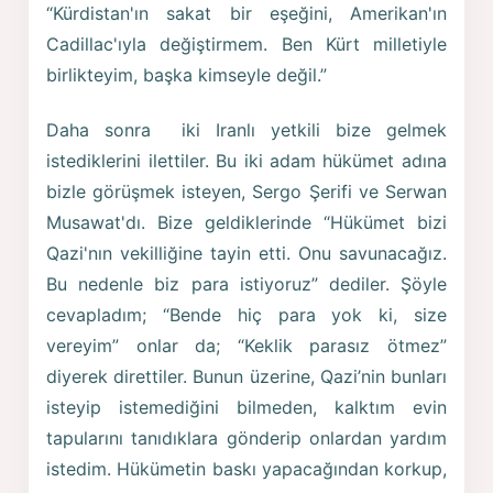
“Kürdistan'ın sakat bir eşeğini, Amerikan'ın
Cadillac'ıyla değiştirmem. Ben Kürt milletiyle
birlikteyim, başka kimseyle değil.”
Daha sonra iki Iranlı yetkili bize gelmek
istediklerini ilettiler. Bu iki adam hükümet adına
bizle görüşmek isteyen, Sergo Şerifi ve Serwan
Musawat'dı. Bize geldiklerinde “Hükümet bizi
Qazi'nın vekilliğine tayin etti. Onu savunacağız.
Bu nedenle biz para istiyoruz” dediler. Şöyle
cevapladım; “Bende hiç para yok ki, size
vereyim” onlar da; “Keklik parasız ötmez”
diyerek direttiler. Bunun üzerine, Qazi’nin bunları
isteyip istemediğini bilmeden, kalktım evin
tapularını tanıdıklara gönderip onlardan yardım
istedim. Hükümetin baskı yapacağından korkup,