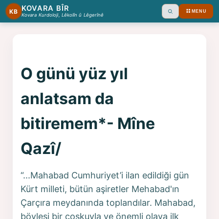
KOVARA BÎR
KB
MENU
Ara
Kovara Kurdoloji, Lêkolîn û Lêgerînê
O günü yüz yıl
anlatsam da
bitiremem*- Mîne
Qazî/
“...Mahabad Cumhuriyet’i ilan edildiği gün
Kürt milleti, bütün aşiretler Mehabad'ın
Çarçıra meydanında toplandılar. Mahabad,
böylesi bir coşkuyla ve önemli olaya ilk