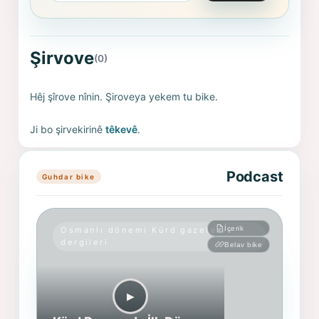
Şirvove
(0)
Hêj şîrove nînin. Şiroveya yekem tu bike.
Ji bo şirvekirinê
têkevê
.
Podcast
Guhdar bike
İçerik
Osmanlı dönemi Kürd gazete ve
dergileri
Belav bike
▶︎