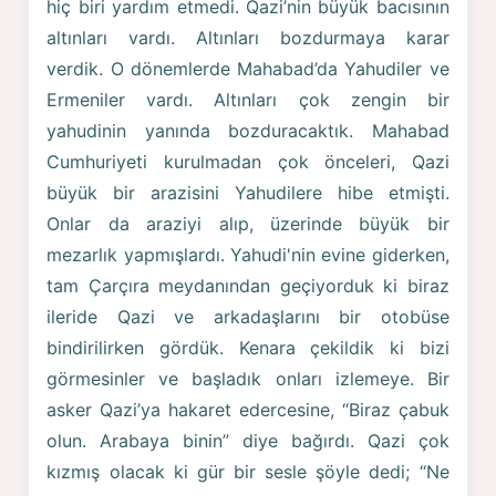
hiç biri yardım etmedi. Qazi’nin büyük bacısının
altınları vardı. Altınları bozdurmaya karar
verdik. O dönemlerde Mahabad’da Yahudiler ve
Ermeniler vardı. Altınları çok zengin bir
yahudinin yanında bozduracaktık. Mahabad
Cumhuriyeti kurulmadan çok önceleri, Qazi
büyük bir arazisini Yahudilere hibe etmişti.
Onlar da araziyi alıp, üzerinde büyük bir
mezarlık yapmışlardı. Yahudi'nin evine giderken,
tam Çarçıra meydanından geçiyorduk ki biraz
ileride Qazi ve arkadaşlarını bir otobüse
bindirilirken gördük. Kenara çekildik ki bizi
görmesinler ve başladık onları izlemeye. Bir
asker Qazi’ya hakaret edercesine, “Biraz çabuk
olun. Arabaya binin” diye bağırdı. Qazi çok
kızmış olacak ki gür bir sesle şöyle dedi; “Ne