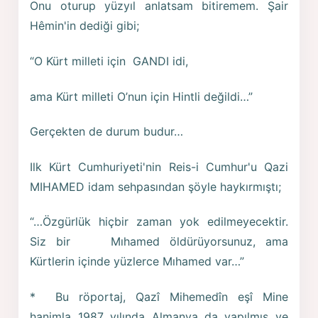
Onu oturup yüzyıl anlatsam bitiremem. Şair
Hêmin'in dediği gibi;
“O Kürt milleti için GANDI idi,
ama Kürt milleti O’nun için Hintli değildi…”
Gerçekten de durum budur…
Ilk Kürt Cumhuriyeti'nin Reis-i Cumhur'u Qazi
MIHAMED idam sehpasından şöyle haykırmıştı;
“…Özgürlük hiçbir zaman yok edilmeyecektir.
Siz bir Mıhamed öldürüyorsunuz, ama
Kürtlerin içinde yüzlerce Mıhamed var…”
* Bu röportaj, Qazî Mihemedîn eşî Mine
hanimla 1987 yılında Almanya da yapılmış ve