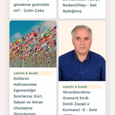
gündeme getirebilir
Nedeni/Olayı - Sait
mi? - Çetin Çeko
Aydoğmuş
Lekolîn & Analîz
Kültürün
Hafızasından
Lekolîn & Analîz
Egemenliğin
Veracêkerdena
Sınırlarına: Kürt,
Gramerê Kirdî-
İtalyan ve Alman
Dimilî-Zazakî û
Uluslaşma
Kurmancî -6 - Seîd
Süreçlerinin