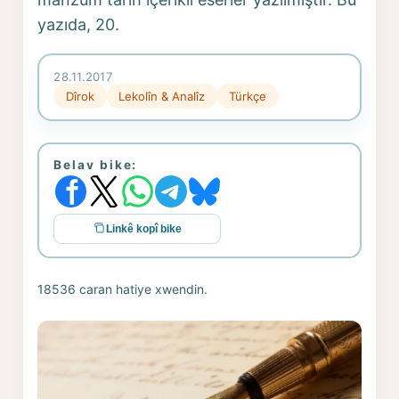
yazıda, 20.
28.11.2017
Dîrok
Lekolîn & Analîz
Türkçe
Belav bike:
Linkê kopî bike
18536 caran hatiye xwendin.