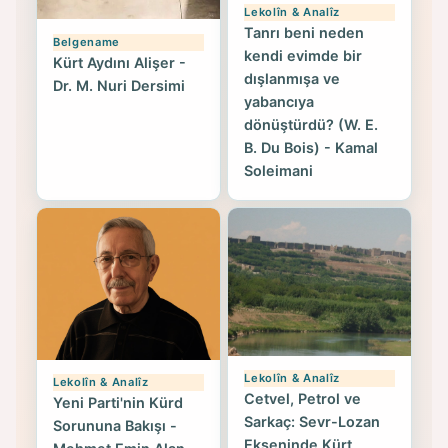
Lekolîn & Analîz
Tanrı beni neden
Belgename
kendi evimde bir
Kürt Aydını Alişer -
dışlanmışa ve
Dr. M. Nuri Dersimi
yabancıya
dönüştürdü? (W. E.
B. Du Bois) - Kamal
Soleimani
Lekolîn & Analîz
Lekolîn & Analîz
Cetvel, Petrol ve
Yeni Parti'nin Kürd
Sarkaç: Sevr-Lozan
Sorununa Bakışı -
Ekseninde Kürt