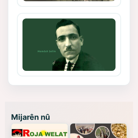
Mihemed Mîhrî Hîlav ji afirênerên
rewşenbîriya nûjen e
Memduh Selim ve Xoybûn
(Hoybun)’un Kuruluş Çalışmaları- 8
- Seîd Veroj
Mijarên nû