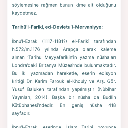
söylemesine rağmen bunun kime ait olduğunu
kaydetmez.
Tarihü’l-Fariki, ed-Devletu’l-Mervaniyye:
İbnu’l-Ezrak (1117-1181?) el-Farikî tarafından
h.572/m.1176 yılında Arapça olarak kaleme
alınan ‘Tarihu Meyyafarikin’in yazma nüshaları
Londra’daki Britanya Müzesi’nde bulunmaktadır.
Bu iki yazmadan hareketle, eserin edisyon
kritiği Dr. Karim Farouk el-Khouly ve Arş. Gör.
Yusuf Baluken tarafından yapılmıştır (Nûbihar
Yayınları, 2014). Başka bir nüsha da Budlin
Kütüphanesi’ndedir. En geniş nüsha 418
sayfadır.
İbnu’l-Ezrak, eserinde, İslam Tarihi boyunca