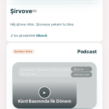
Şirvove
(0)
Hêj şîrove nînin. Şiroveya yekem tu bike.
Ji bo şirvekirinê
têkevê
.
Podcast
Guhdar bike
İçerik
Osmanlı dönemi Kürd gazete ve
dergileri
Belav bike
▶︎
Kürd Basınında İlk Dönem