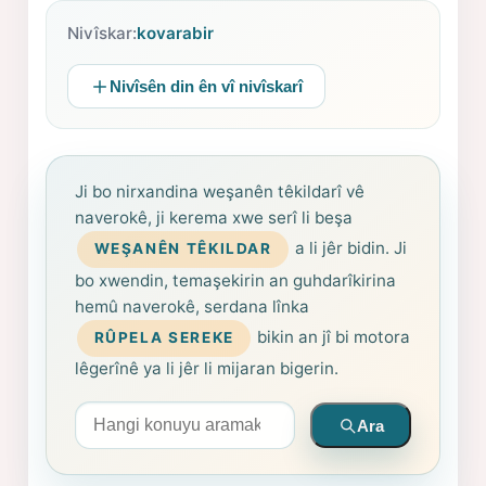
Nivîskar:
kovarabir
Nivîsên din ên vî nivîskarî
Ji bo nirxandina weşanên têkildarî vê
naverokê, ji kerema xwe serî li beşa
a li jêr bidin. Ji
WEŞANÊN TÊKILDAR
bo xwendin, temaşekirin an guhdarîkirina
hemû naverokê, serdana lînka
bikin an jî bi motora
RÛPELA SEREKE
lêgerînê ya li jêr li mijaran bigerin.
Arama yapın
Ara