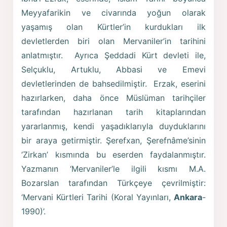
Meyyafarikin ve civarında yoğun olarak
yaşamış olan Kürtler’in kurdukları ilk
devletlerden biri olan Mervaniler’in tarihini
anlatmıştır. Ayrıca Şeddadi Kürt devleti ile,
Selçuklu, Artuklu, Abbasi ve Emevi
devletlerinden de bahsedilmiştir. Erzak, eserini
hazırlarken, daha önce Müslüman tarihçiler
tarafından hazırlanan tarih kitaplarından
yararlanmış, kendi yaşadıklarıyla duyduklarını
bir araya getirmiştir. Şerefxan, Şerefnâme’sinin
‘Zirkan’ kısmında bu eserden faydalanmıştır.
Yazmanın ‘Mervaniler’le ilgili kısmı M.A.
Bozarslan tarafından Türkçeye çevrilmiştir:
‘Mervani Kürtleri Tarihi (Koral Yayınları,
Ankara
-
1990)’.