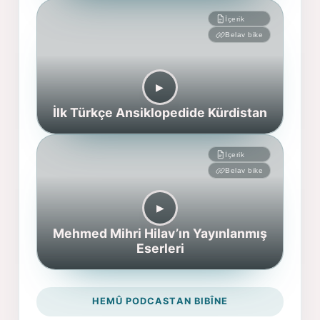
İçerik
Belav bike
▶︎
İlk Türkçe Ansiklopedide Kürdistan
İçerik
Belav bike
▶︎
Mehmed Mihri Hilav’ın Yayınlanmış
Eserleri
HEMÛ PODCASTAN BIBÎNE