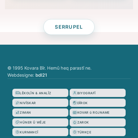
SERRUPEL
© 1995 Kovara Bîr. Hemû heq parastî ne.
Webdesigne:
bdl21
LÊKOLÎN & ANALÎZ
BIYOGRAFÎ
NIVÎSKAR
DÎROK
ZIMAN
KOVAR û ROJNAME
HÛNER Û WÊJE
ZAROK
KURMANCÎ
TÜRKÇE