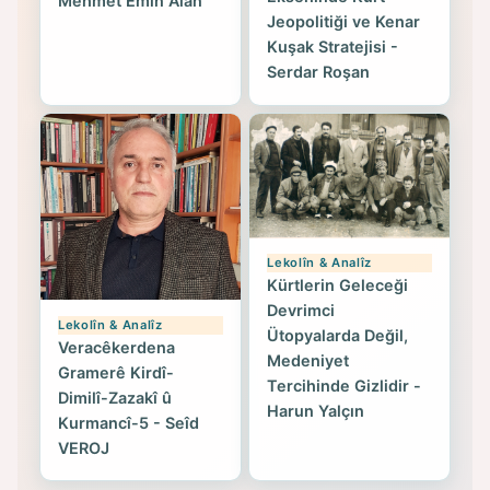
Mehmet Emin Alan
Jeopolitiği ve Kenar
Kuşak Stratejisi -
Serdar Roşan
Lekolîn & Analîz
Kürtlerin Geleceği
Devrimci
Lekolîn & Analîz
Ütopyalarda Değil,
Veracêkerdena
Medeniyet
Gramerê Kirdî-
Tercihinde Gizlidir -
Dimilî-Zazakî û
Harun Yalçın
Kurmancî-5 - Seîd
VEROJ