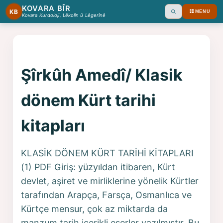
KOVARA BÎR
KB
MENU
Ara
Kovara Kurdoloji, Lêkolîn û Lêgerînê
Şîrkûh Amedî/ Klasik
dönem Kürt tarihi
kitapları
KLASİK DÖNEM KÜRT TARİHİ KİTAPLARI
(1) PDF Giriş: yüzyıldan itibaren, Kürt
devlet, aşiret ve mirliklerine yönelik Kürtler
tarafından Arapça, Farsça, Osmanlıca ve
Kürtçe mensur, çok az miktarda da
manzum tarih içerikli eserler yazılmıştır. Bu