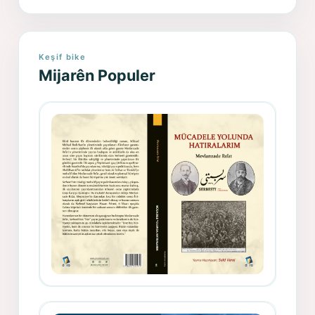
Keşif bike
Mijarên Populer
Gazeteci, Yazar, Hukukçu ve
Siyasetçi Kimliğiyle Mevlanzade