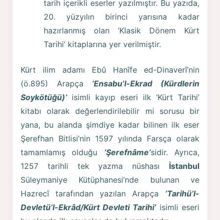
tarih içerikli eserler yazılmıştır. Bu yazıda,
20. yüzyılın birinci yarısına kadar
hazırlanmış olan ‘Klasik Dönem Kürt
Tarihi’ kitaplarına yer verilmiştir.
Kürt ilim adamı Ebû Hanîfe ed-Dinaverî’nin
(ö.895) Arapça
‘Ensabu’l-Ekrad (Kürdlerin
Soykötüğü)’
isimli kayıp eseri ilk ‘Kürt Tarihi’
kitabı olarak değerlendirilebilir mi sorusu bir
yana, bu alanda şimdiye kadar bilinen ilk eser
Şerefhan Bitlisi’nin 1597 yılında Farsça olarak
tamamlamış olduğu
‘Şerefnâme’
sidir. Ayrıca,
1257 tarihli tek yazma nüshası
İstanbul
Süleymaniye Kütüphanesi’nde bulunan ve
Hazrecî tarafından yazılan Arapça
‘Tarihü’l-
Devletü’l-Ekrâd/Kürt Devleti Tarihi’
isimli eseri