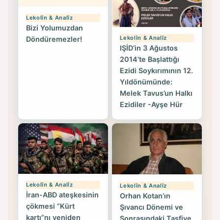
Lekolîn & Analîz
Bizi Yolumuzdan
Lekolîn & Analîz
Döndüremezler!
IŞİD’in 3 Ağustos
2014’te Başlattığı
Ezidi Soykırımının 12.
Yıldönümünde:
Melek Tavus’un Halkı
Ezidiler -Ayşe Hür
Lekolîn & Analîz
Lekolîn & Analîz
İran-ABD ateşkesinin
Orhan Kotan’ın
çökmesi “Kürt
Şıvancı Dönemi ve
kartı”nı yeniden
Sonrasındaki Tasfiye