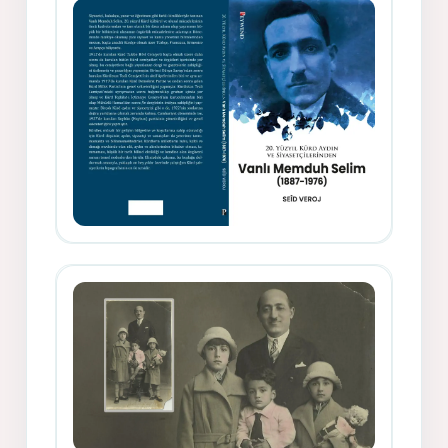
Rıfat - Seîd Veroj
Memduh Selîmê Wanî (1887-1876)