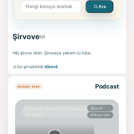
Arama yapın
Ara
Şirvove
(0)
Hêj şîrove nînin. Şiroveya yekem tu bike.
Ji bo şirvekirinê
têkevê
.
Podcast
Guhdar bike
İçerik
Osmanlı dönemi Kürd gazete ve
dergileri
Belav bike