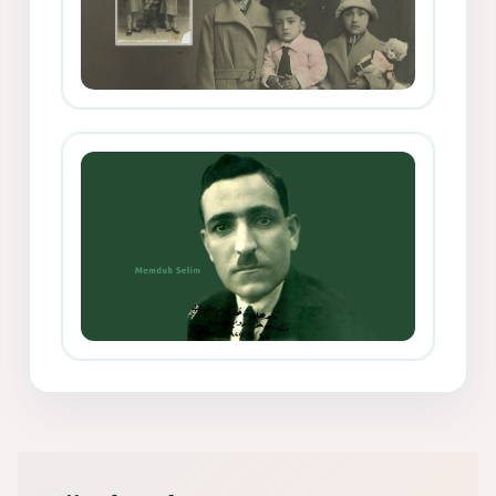
Mihemed Mîhrî Hîlav ji afirênerên
rewşenbîriya nûjen e
Memduh Selim ve Xoybûn
(Hoybun)’un Kuruluş Çalışmaları- 8
- Seîd Veroj