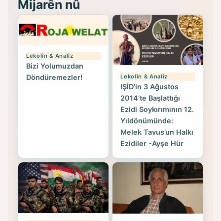
Mijarên nû
Lekolîn & Analîz
Bizi Yolumuzdan
Lekolîn & Analîz
Döndüremezler!
IŞİD’in 3 Ağustos
2014’te Başlattığı
Ezidi Soykırımının 12.
Yıldönümünde:
Melek Tavus’un Halkı
Ezidiler -Ayşe Hür