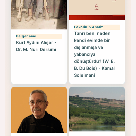
Lekolîn & Analîz
Tanrı beni neden
Belgename
kendi evimde bir
Kürt Aydını Alişer -
dışlanmışa ve
Dr. M. Nuri Dersimi
yabancıya
dönüştürdü? (W. E.
B. Du Bois) - Kamal
Soleimani