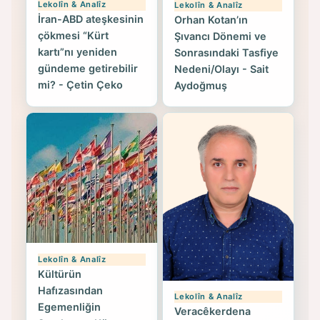
Lekolîn & Analîz
Lekolîn & Analîz
İran-ABD ateşkesinin
Orhan Kotan’ın
çökmesi “Kürt
Şıvancı Dönemi ve
kartı”nı yeniden
Sonrasındaki Tasfiye
gündeme getirebilir
Nedeni/Olayı - Sait
mi? - Çetin Çeko
Aydoğmuş
Lekolîn & Analîz
Kültürün
Hafızasından
Lekolîn & Analîz
Egemenliğin
Veracêkerdena