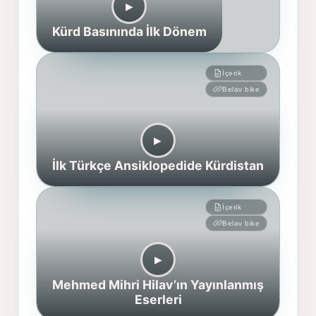
▶︎
Kürd Basınında İlk Dönem
İçerik
Belav bike
▶︎
İlk Türkçe Ansiklopedide Kürdistan
İçerik
Belav bike
▶︎
Mehmed Mihri Hilav’ın Yayınlanmış
Eserleri