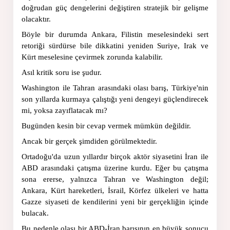
doğrudan güç dengelerini değiştiren stratejik bir gelişme 
olacaktır.
Böyle bir durumda Ankara, Filistin meselesindeki sert 
retoriği sürdürse bile dikkatini yeniden Suriye, Irak ve 
Kürt meselesine çevirmek zorunda kalabilir.
Asıl kritik soru ise şudur.
Washington ile Tahran arasındaki olası barış, Türkiye'nin 
son yıllarda kurmaya çalıştığı yeni dengeyi güçlendirecek 
mi, yoksa zayıflatacak mı?
Bugünden kesin bir cevap vermek mümkün değildir.
Ancak bir gerçek şimdiden görülmektedir.
Ortadoğu'da uzun yıllardır birçok aktör siyasetini İran ile 
ABD arasındaki çatışma üzerine kurdu. Eğer bu çatışma 
sona ererse, yalnızca Tahran ve Washington değil; 
Ankara, Kürt hareketleri, İsrail, Körfez ülkeleri ve hatta 
Gazze siyaseti de kendilerini yeni bir gerçekliğin içinde 
bulacak.
Bu nedenle olası bir ABD-İran barışının en büyük sonucu 