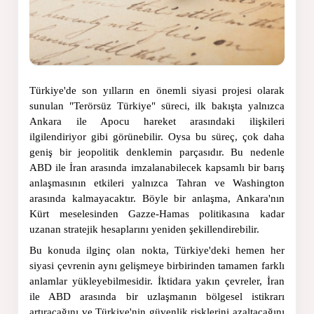
Türkiye'de son yılların en önemli siyasi projesi olarak 
sunulan "Terörsüz Türkiye" süreci, ilk bakışta yalnızca 
Ankara ile Apocu hareket arasındaki ilişkileri 
ilgilendiriyor gibi görünebilir. Oysa bu süreç, çok daha 
geniş bir jeopolitik denklemin parçasıdır. Bu nedenle 
ABD ile İran arasında imzalanabilecek kapsamlı bir barış 
anlaşmasının etkileri yalnızca Tahran ve Washington 
arasında kalmayacaktır. Böyle bir anlaşma, Ankara'nın 
Kürt meselesinden Gazze-Hamas politikasına kadar 
uzanan stratejik hesaplarını yeniden şekillendirebilir.
Bu konuda ilginç olan nokta, Türkiye'deki hemen her 
siyasi çevrenin aynı gelişmeye birbirinden tamamen farklı 
anlamlar yükleyebilmesidir. İktidara yakın çevreler, İran 
ile ABD arasında bir uzlaşmanın bölgesel istikrarı 
artıracağını ve Türkiye'nin güvenlik risklerini azaltacağını 