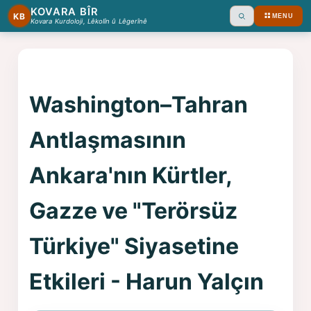
KOVARA BÎR
KB
MENU
Ara
Kovara Kurdoloji, Lêkolîn û Lêgerînê
Washington–Tahran
Antlaşmasının
Ankara'nın Kürtler,
Gazze ve "Terörsüz
Türkiye" Siyasetine
Etkileri - Harun Yalçın