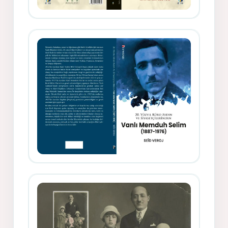
Gazeteci, Yazar, Hukukçu ve
Siyasetçi Kimliğiyle Mevlanzade
Rıfat - Seîd Veroj
Memduh Selîmê Wanî (1887-1876)