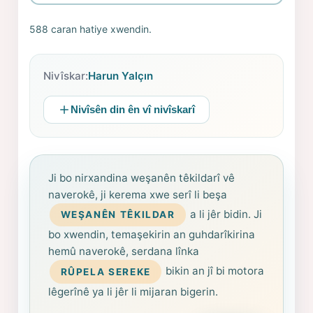
588 caran hatiye xwendin.
Nivîskar:
Harun Yalçın
Nivîsên din ên vî nivîskarî
Ji bo nirxandina weşanên têkildarî vê
naverokê, ji kerema xwe serî li beşa
a li jêr bidin. Ji
WEŞANÊN TÊKILDAR
bo xwendin, temaşekirin an guhdarîkirina
hemû naverokê, serdana lînka
bikin an jî bi motora
RÛPELA SEREKE
lêgerînê ya li jêr li mijaran bigerin.