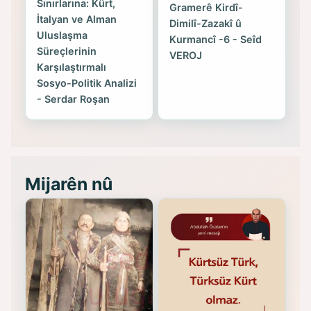
Sınırlarına: Kürt,
Gramerê Kirdî-
İtalyan ve Alman
Dimilî-Zazakî û
Uluslaşma
Kurmancî -6 - Seîd
Süreçlerinin
VEROJ
Karşılaştırmalı
Sosyo-Politik Analizi
- Serdar Roşan
Mijarên nû