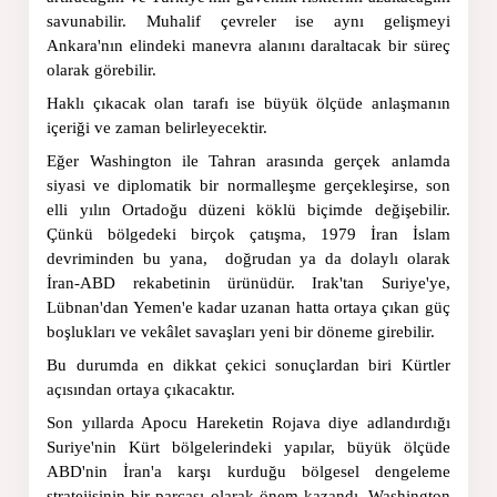
savunabilir. Muhalif çevreler ise aynı gelişmeyi 
Ankara'nın elindeki manevra alanını daraltacak bir süreç 
olarak görebilir.
Haklı çıkacak olan tarafı ise büyük ölçüde anlaşmanın 
içeriği ve zaman belirleyecektir.
Eğer Washington ile Tahran arasında gerçek anlamda 
siyasi ve diplomatik bir normalleşme gerçekleşirse, son 
elli yılın Ortadoğu düzeni köklü biçimde değişebilir. 
Çünkü bölgedeki birçok çatışma, 1979 İran İslam 
devriminden bu yana,  doğrudan ya da dolaylı olarak 
İran-ABD rekabetinin ürünüdür. Irak'tan Suriye'ye, 
Lübnan'dan Yemen'e kadar uzanan hatta ortaya çıkan güç 
boşlukları ve vekâlet savaşları yeni bir döneme girebilir.
Bu durumda en dikkat çekici sonuçlardan biri Kürtler 
açısından ortaya çıkacaktır.
Son yıllarda Apocu Hareketin Rojava diye adlandırdığı 
Suriye'nin Kürt bölgelerindeki yapılar, büyük ölçüde 
ABD'nin İran'a karşı kurduğu bölgesel dengeleme 
stratejisinin bir parçası olarak önem kazandı. Washington 