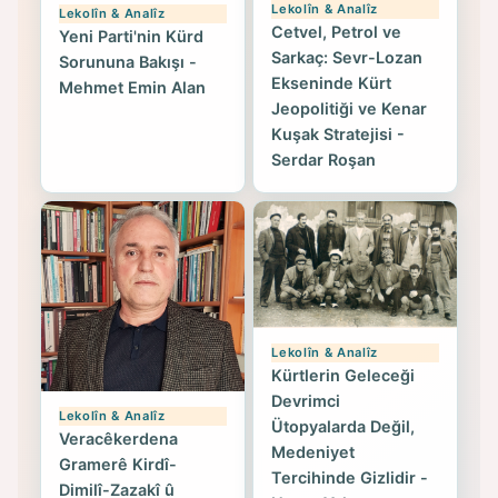
Lekolîn & Analîz
Lekolîn & Analîz
Cetvel, Petrol ve
Yeni Parti'nin Kürd
Sarkaç: Sevr-Lozan
Sorununa Bakışı -
Ekseninde Kürt
Mehmet Emin Alan
Jeopolitiği ve Kenar
Kuşak Stratejisi -
Serdar Roşan
Lekolîn & Analîz
Kürtlerin Geleceği
Devrimci
Lekolîn & Analîz
Ütopyalarda Değil,
Veracêkerdena
Medeniyet
Gramerê Kirdî-
Tercihinde Gizlidir -
Dimilî-Zazakî û