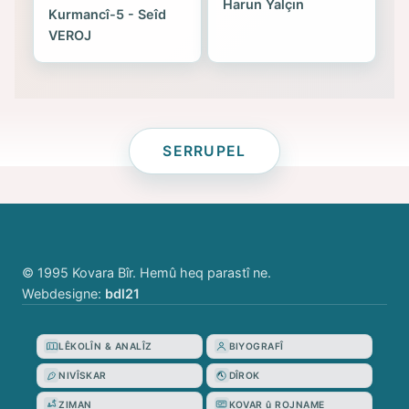
Harun Yalçın
Kurmancî-5 - Seîd
VEROJ
SERRUPEL
© 1995 Kovara Bîr. Hemû heq parastî ne.
Webdesigne:
bdl21
LÊKOLÎN & ANALÎZ
BIYOGRAFÎ
NIVÎSKAR
DÎROK
ZIMAN
KOVAR û ROJNAME