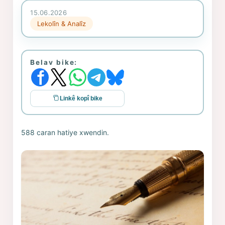
15.06.2026
Lekolîn & Analîz
Belav bike:
Linkê kopî bike
588 caran hatiye xwendin.