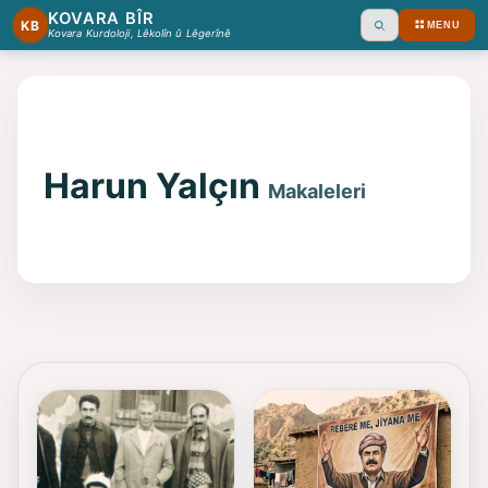
KOVARA BÎR
KB
MENU
Ara
Kovara Kurdoloji, Lêkolîn û Lêgerînê
Harun Yalçın
Makaleleri