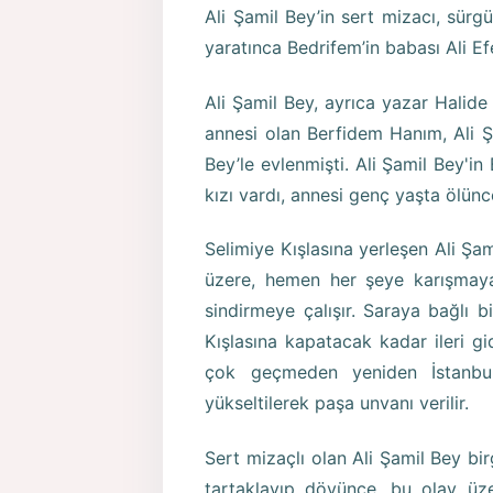
Ali Şamil Bey’in sert mizacı, sürg
yaratınca Bedrifem’in babası Ali Ef
Ali Şamil Bey, ayrıca yazar Halide
annesi olan Berfidem Hanım, Ali 
Bey’le evlenmişti. Ali Şamil Bey'
kızı vardı, annesi genç yaşta ölünc
Selimiye Kışlasına yerleşen Ali Şam
üzere, hemen her şeye karışmaya b
sindirmeye çalışır. Saraya bağlı b
Kışlasına kapatacak kadar ileri g
çok geçmeden yeniden İstanbul'a
yükseltilerek paşa unvanı verilir.
Sert mizaçlı olan Ali Şamil Bey bi
tartaklayıp dövünce, bu olay üze