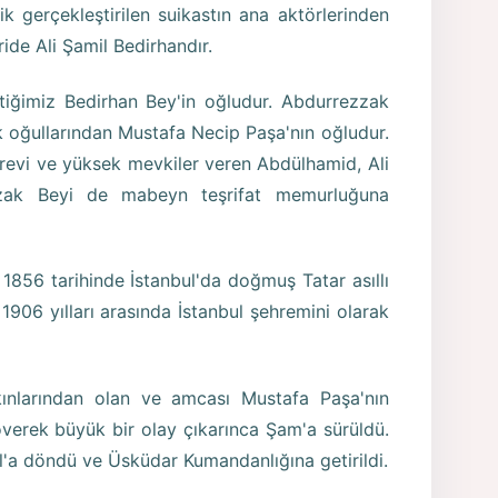
k gerçekleştirilen suikastın ana aktörlerinden
ide Ali Şamil Bedirhandır.
tiğimiz Bedirhan Bey'in oğludur. Abdurrezzak
k oğullarından Mustafa Necip Paşa'nın oğludur.
örevi ve yüksek mevkiler veren Abdülhamid, Ali
zak Beyi de mabeyn teşrifat memurluğuna
1856 tarihinde İstanbul'da doğmuş Tatar asıllı
906 yılları arasında İstanbul şehremini olarak
kınlarından olan ve amcası Mustafa Paşa'nın
överek büyük bir olay çıkarınca Şam'a sürüldü.
'a döndü ve Üsküdar Kumandanlığına getirildi.