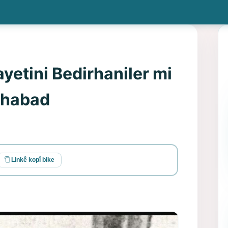
yetini Bedirhaniler mi
ahabad
Linkê kopî bike