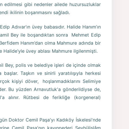
ün edilmesi gibi nedenler ailede huzursuzluklar
endi ikilinin boşanmasını sağladı.
 Edip Adıvar’ın üvey babasıdır. Halide Hanım’ın
Şamil Bey ile boşandıktan sonra Mehmet Edip
in Berfidem Hanım’dan olma Mahmure adında bir
e Halide’yle üvey ablası Mahmure ilgilenmişti.
il Bey, polis ve belediye işleri de içinde olmak
aşlar. Taşkın ve sinirli yaratılışıyla herkesi
irçok kişiyi döver, hoşlanmadıklarını Selimiye
ider. Bu yüzden Arnavutluk'a gönderildiyse de,
 alınır. Rütbesi de ferikliğe (korgeneral)
rgün Doktor Cemil Paşa'yı Kadıköy İskelesi'nde
rine Cemil Paşa'nın kayınpederi Şeyhülislâm