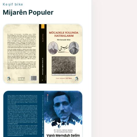
Keşif bike
Mijarên Populer
Gazeteci, Yazar, Hukukçu ve
Siyasetçi Kimliğiyle
Mevlanzade Rıfat - Seîd
Veroj