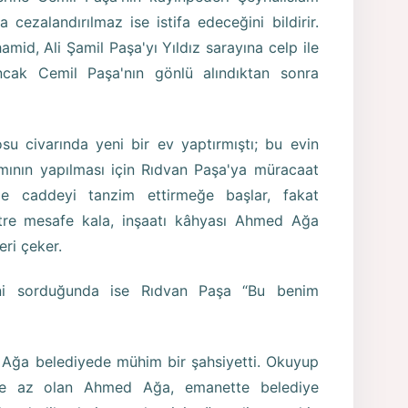
cezalandırılmaz ise istifa edeceğini bildirir.
mid, Ali Şamil Paşa'yı Yıldız sarayına celp ile
ncak Cemil Paşa'nın gönlü alındıktan sonra
su civarında yeni bir ev yaptırmıştı; bu evin
mının yapılması için Rıdvan Paşa'ya müracaat
de caddeyi tanzim ettirmeğe başlar, fakat
tre mesafe kala, inşaatı kâhyası Ahmed Ağa
eri çeker.
ni sorduğunda ise Rıdvan Paşa “Bu benim
Ağa belediyede mühim bir şahsiyetti. Okuyup
de az olan Ahmed Ağa, emanette belediye