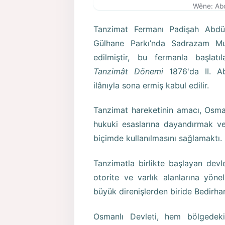
Wêne: Abd
Tanzimat Fermanı Padişah Abdü
Gülhane Parkı’nda Sadrazam Mu
edilmiştir, bu fermanla başlat
Tanzimât Dönemi
1876'da II. Ab
ilânıyla sona ermiş kabul edilir.
Tanzimat hareketinin amacı, Osmanlı
hukuki esaslarına dayandırmak ve
biçimde kullanılmasını sağlamaktı.
Tanzimatla birlikte başlayan devle
otorite ve varlık alanlarına yön
büyük direnişlerden biride Bedirhan 
Osmanlı Devleti, hem bölgedeki