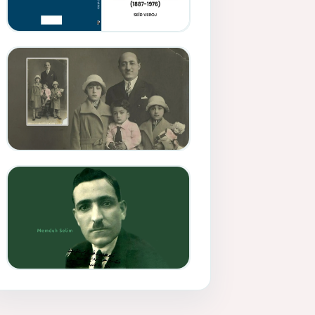
Memduh Selîmê Wanî (1887-
1876)
Mihemed Mîhrî Hîlav ji
afirênerên rewşenbîriya
nûjen e
Memduh Selim ve Xoybûn
(Hoybun)’un Kuruluş