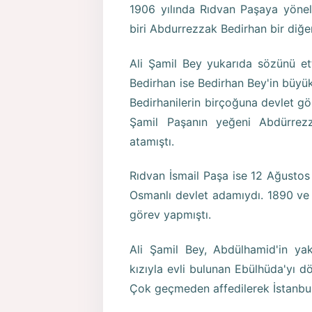
1906 yılında Rıdvan Paşaya yöneli
biri Abdurrezzak Bedirhan bir diğer
Ali Şamil Bey yukarıda sözünü et
Bedirhan ise Bedirhan Bey'in büyü
Bedirhanilerin birçoğuna devlet g
Şamil Paşanın yeğeni Abdürrez
atamıştı.
Rıdvan İsmail Paşa ise 12 Ağustos 
Osmanlı devlet adamıydı. 1890 ve 1
görev yapmıştı.
Ali Şamil Bey, Abdülhamid'in ya
kızıyla evli bulunan Ebülhüda'yı d
Çok geçmeden affedilerek İstanbul