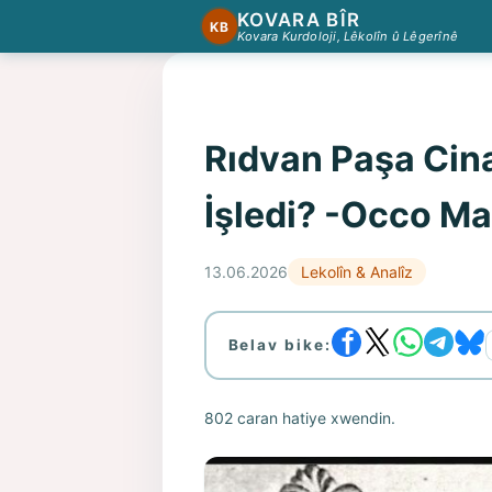
KOVARA BÎR
KB
Kovara Kurdoloji, Lêkolîn û Lêgerînê
Rıdvan Paşa Cina
İşledi? -Occo M
13.06.2026
Lekolîn & Analîz
Belav bike:
802 caran hatiye xwendin.