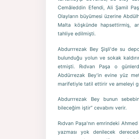
Cemâleddin Efendi, Ali Şamil Paşa 
Olayların büyümesi üzerine Abdülha
Malta köşkünde hapsettirmiş, a
tahliye edilmişti.
Abdurrrezak Bey Şişli'de su depo
bulunduğu yolun ve sokak kaldırı
etmişti. Rıdvan Paşa o günler
Abdürrezak Bey'in evine yüz me
marifetiyle tatil ettirir ve ameleyi g
Abdurrrezak Bey bunun sebebi
bileceğim iştir” cevabını verir.
Rıdvan Paşa'nın emrindeki Ahmed 
yazması yok denilecek derece