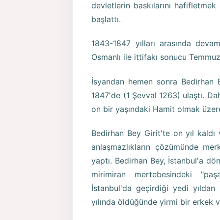
devletlerin baskılarını hafifletme
başlattı.
1843-1847 yılları arasında devam
Osmanlı ile ittifakı sonucu Temmuz
İsyandan hemen sonra Bedirhan B
1847'de (1 Şevval 1263) ulaştı. Da
on bir yaşındaki Hamit olmak üzere,
Bedirhan Bey Girit'te on yıl kaldı
anlaşmazlıkların çözümünde merke
yaptı. Bedirhan Bey, İstanbul'a dö
mirimiran mertebesindeki "paşa
İstanbul'da geçirdiği yedi yılda
yılında öldüğünde yirmi bir erkek v