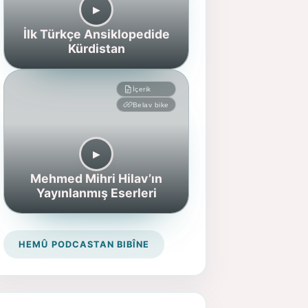
▶︎
İlk Türkçe Ansiklopedide
Kürdistan
İçerik
Belav bike
▶︎
Mehmed Mihri Hilav’ın
Yayınlanmış Eserleri
HEMÛ PODCASTAN BIBÎNE