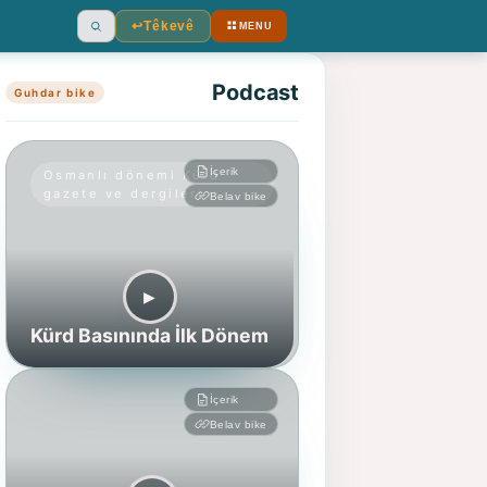
↩︎
Têkevê
MENU
Ara
Podcast
Guhdar bike
İçerik
Osmanlı dönemi Kürd
gazete ve dergileri
Belav bike
▶︎
Kürd Basınında İlk Dönem
İçerik
Belav bike