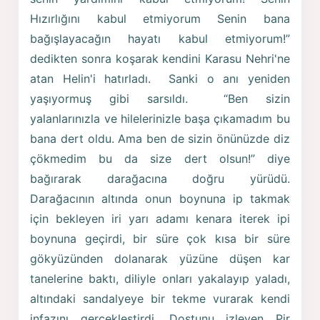
Hızırlığını kabul etmiyorum Senin bana
bağışlayacağın hayatı kabul etmiyorum!”
dedikten sonra koşarak kendini Karasu Nehri'ne
atan Helin'i hatırladı. Sanki o anı yeniden
yaşıyormuş gibi sarsıldı. “Ben sizin
yalanlarınızla ve hilelerinizle başa çıkamadım bu
bana dert oldu. Ama ben de sizin önünüzde diz
çökmedim bu da size dert olsun!” diye
bağırarak darağacına doğru yürüdü.
Darağacının altında onun boynuna ip takmak
için bekleyen iri yarı adamı kenara iterek ipi
boynuna geçirdi, bir süre çok kısa bir süre
gökyüzünden dolanarak yüzüne düşen kar
tanelerine baktı, diliyle onları yakalayıp yaladı,
altındaki sandalyeye bir tekme vurarak kendi
infazını gerçekleştirdi. Dostunu izleyen Pir