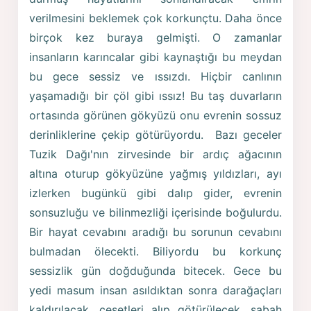
verilmesini beklemek çok korkunçtu. Daha önce
birçok kez buraya gelmişti. O zamanlar
insanların karıncalar gibi kaynaştığı bu meydan
bu gece sessiz ve ıssızdı. Hiçbir canlının
yaşamadığı bir çöl gibi ıssız! Bu taş duvarların
ortasında görünen gökyüzü onu evrenin sossuz
derinliklerine çekip götürüyordu. Bazı geceler
Tuzik Dağı'nın zirvesinde bir ardıç ağacının
altına oturup gökyüzüne yağmış yıldızları, ayı
izlerken bugünkü gibi dalıp gider, evrenin
sonsuzluğu ve bilinmezliği içerisinde boğulurdu.
Bir hayat cevabını aradığı bu sorunun cevabını
bulmadan ölecekti. Biliyordu bu korkunç
sessizlik gün doğduğunda bitecek. Gece bu
yedi masum insan asıldıktan sonra darağaçları
kaldırılacak, cesetleri alıp götürülecek, sabah