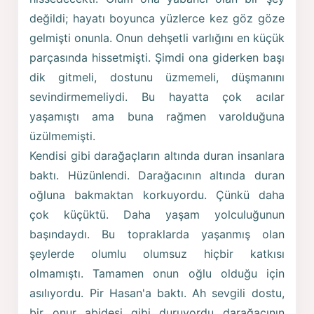
değildi; hayatı boyunca yüzlerce kez göz göze
gelmişti onunla. Onun dehşetli varlığını en küçük
parçasında hissetmişti. Şimdi ona giderken başı
dik gitmeli, dostunu üzmemeli, düşmanını
sevindirmemeliydi. Bu hayatta çok acılar
yaşamıştı ama buna rağmen varolduğuna
üzülmemişti.
Kendisi gibi darağaçların altında duran insanlara
baktı. Hüzünlendi. Darağacının altında duran
oğluna bakmaktan korkuyordu. Çünkü daha
çok küçüktü. Daha yaşam yolculuğunun
başındaydı. Bu topraklarda yaşanmış olan
şeylerde olumlu olumsuz hiçbir katkısı
olmamıştı. Tamamen onun oğlu olduğu için
asılıyordu. Pir Hasan'a baktı. Ah sevgili dostu,
bir onur abidesi gibi duruyordu darağacının