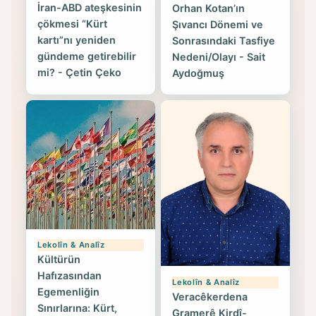
İran-ABD ateşkesinin
Orhan Kotan’ın
çökmesi “Kürt
Şıvancı Dönemi ve
kartı”nı yeniden
Sonrasındaki Tasfiye
gündeme getirebilir
Nedeni/Olayı - Sait
mi? - Çetin Çeko
Aydoğmuş
Lekolîn & Analîz
Kültürün
Hafızasından
Lekolîn & Analîz
Egemenliğin
Veracêkerdena
Sınırlarına: Kürt,
Gramerê Kirdî-