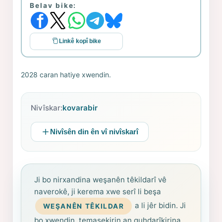
Belav bike:
Linkê kopî bike
2028 caran hatiye xwendin.
Nivîskar:
kovarabir
Nivîsên din ên vî nivîskarî
Ji bo nirxandina weşanên têkildarî vê
naverokê, ji kerema xwe serî li beşa
a li jêr bidin. Ji
WEŞANÊN TÊKILDAR
bo xwendin, temaşekirin an guhdarîkirina