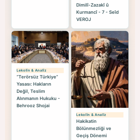
Dimilî-Zazakî û
Kurmancî - 7 - Seîd
VEROJ
Lekolîn & Analîz
“Terörsüz Türkiye”
Yasası: Hakların
Değil, Teslim
Alınmanın Hukuku -
Behrooz Shojai
Lekolîn & Analîz
Hakikatin
Bölünmezliği ve
Geçiş Dönemi