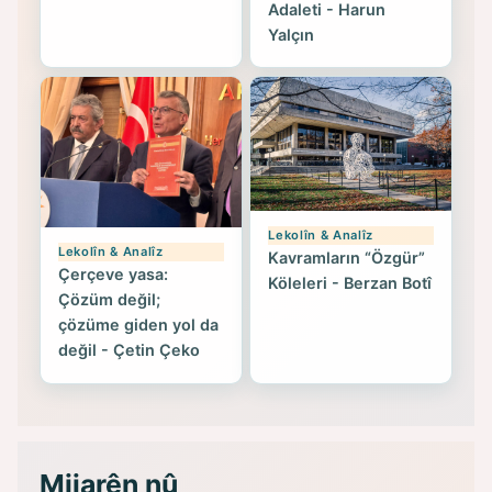
Adaleti - Harun
Yalçın
Lekolîn & Analîz
Lekolîn & Analîz
Kavramların “Özgür”
Çerçeve yasa:
Köleleri - Berzan Botî
Çözüm değil;
çözüme giden yol da
değil - Çetin Çeko
Mijarên nû