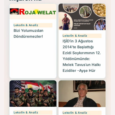
Lekolîn & Analîz
Bizi Yolumuzdan
Lekolîn & Analîz
Döndüremezler!
IŞİD’in 3 Ağustos
2014’te Başlattığı
Ezidi Soykırımının 12.
Yıldönümünde:
Melek Tavus’un Halkı
Ezidiler -Ayşe Hür
Lekolîn & Analîz
Lekolîn & Analîz