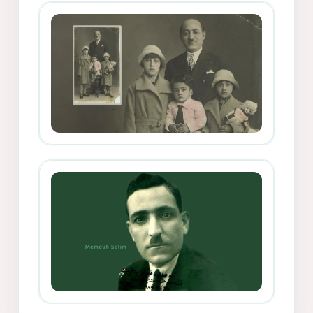
Mihemed Mîhrî Hîlav ji afirênerên
rewşenbîriya nûjen e
Memduh Selim ve Xoybûn