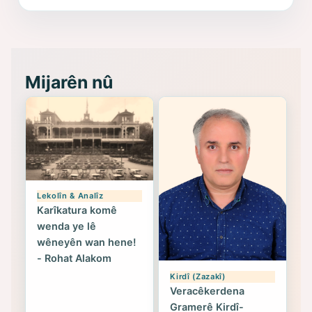
(Hoybun)’un Kuruluş Çalışmaları- 8
- Seîd Veroj
Mijarên nû
Lekolîn & Analîz
Karîkatura komê
wenda ye lê
wêneyên wan hene!
- Rohat Alakom
Kirdî (Zazakî)
Veracêkerdena
Gramerê Kirdî-