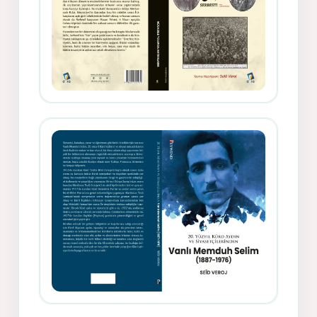
Gazeteci, Yazar, Hukukçu ve
Siyasetçi Kimliğiyle Mevlanzade
Rıfat - Seîd Veroj
Memduh Selîmê Wanî (1887-1876)