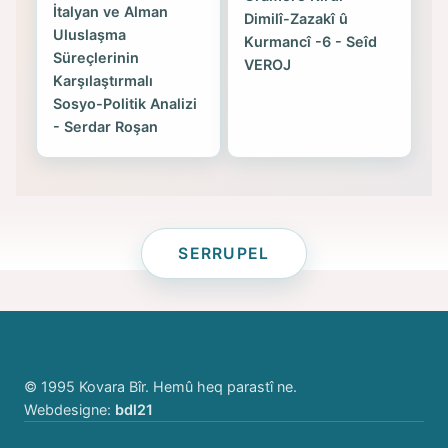
İtalyan ve Alman
Dimilî-Zazakî û
Uluslaşma
Kurmancî -6 - Seîd
Süreçlerinin
VEROJ
Karşılaştırmalı
Sosyo-Politik Analizi
- Serdar Roşan
SERRUPEL
© 1995 Kovara Bîr. Hemû heq parastî ne.
Webdesigne:
bdl21