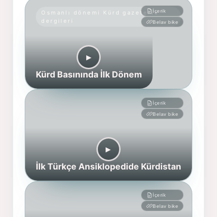
İçerik
Osmanlı dönemi Kürd gazete ve
dergileri
Belav bike
▶︎
Kürd Basınında İlk Dönem
İçerik
Belav bike
▶︎
İlk Türkçe Ansiklopedide Kürdistan
İçerik
Belav bike