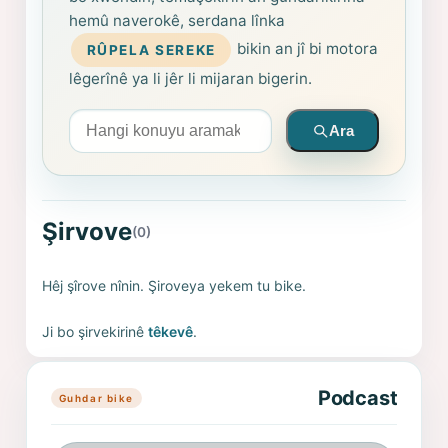
hemû naverokê, serdana lînka
bikin an jî bi motora
RÛPELA SEREKE
lêgerînê ya li jêr li mijaran bigerin.
Arama yapın
Ara
Şirvove
(0)
Hêj şîrove nînin. Şiroveya yekem tu bike.
Ji bo şirvekirinê
têkevê
.
Podcast
Guhdar bike