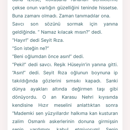
çekse onun varlığın güzelliğini teninde hissetse.
Buna zamanı olmadı. Zaman tanımadılar ona.
Savcı son sözünü sormak için yanına
geldiğinde. “ Namaz kılacak mısın?” dedi.
“Hayır!” dedi Seyit Rıza.
“Son isteğin ne?”
“Beni oğlumdan önce asın!” dedi.
“Peki!” dedi savcı. Reşik Hüseyin'in yanına gitti.
“Asın!” dedi. Seyit Rıza oğlunun boynuna ip
takıldığında gözlerini sımsıkı kapadı. Sanki
dünya ayakları altında değirmen taşı gibi
dönüyordu. O an Karasu Nehri kıyısında
kendisine Hızır meselini anlattıktan sonra
“Mademki sen yüzyıllardır halkıma kan kusturan
zalim Osmanlı askerlerinin donuna girmişsin
senin yardımını kabul etmiyorum! Senin