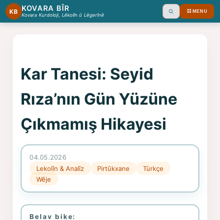
KOVARA BÎR
KB
MENU
Ara
Kovara Kurdoloji, Lêkolîn û Lêgerînê
Kar Tanesi: Seyid
Rıza’nın Gün Yüzüne
Çıkmamış Hikayesi
04.05.2026
Lekolîn & Analîz
Pirtûkxane
Türkçe
Wêje
Belav bike: