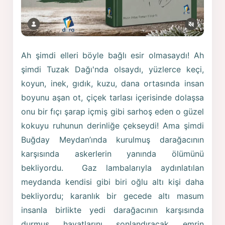
Ah şimdi elleri böyle bağlı esir olmasaydı! Ah
şimdi Tuzak Dağı'nda olsaydı, yüzlerce keçi,
koyun, inek, gıdık, kuzu, dana ortasında insan
boyunu aşan ot, çiçek tarlası içerisinde dolaşsa
onu bir fıçı şarap içmiş gibi sarhoş eden o güzel
kokuyu ruhunun derinliğe çekseydi! Ama şimdi
Buğday Meydan’ında kurulmuş darağacının
karşısında askerlerin yanında ölümünü
bekliyordu. Gaz lambalarıyla aydınlatılan
meydanda kendisi gibi biri oğlu altı kişi daha
bekliyordu; karanlık bir gecede altı masum
insanla birlikte yedi darağacının karşısında
durmuş hayatlarını sonlandıracak emrin