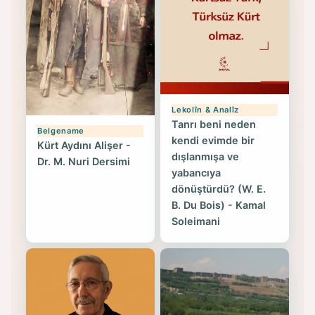
Lekolîn & Analîz
Tanrı beni neden
Belgename
kendi evimde bir
Kürt Aydını Alişer -
dışlanmışa ve
Dr. M. Nuri Dersimi
yabancıya
dönüştürdü? (W. E.
B. Du Bois) - Kamal
Soleimani