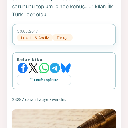
sorununu toplum içinde konuşulur kılan İlk
Türk lider oldu.
30.05.2017
Lekolîn & Analîz
Türkçe
Belav bike:
Linkê kopî bike
28297 caran hatiye xwendin.