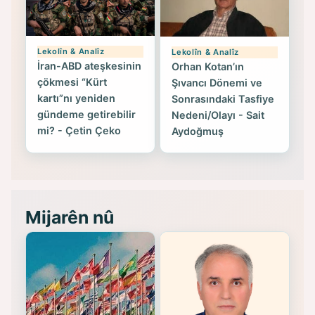
Lekolîn & Analîz
Lekolîn & Analîz
İran-ABD ateşkesinin
Orhan Kotan’ın
çökmesi “Kürt
Şıvancı Dönemi ve
kartı”nı yeniden
Sonrasındaki Tasfiye
gündeme getirebilir
Nedeni/Olayı - Sait
mi? - Çetin Çeko
Aydoğmuş
Mijarên nû