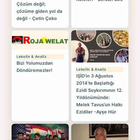
Çözüm değil;
çözüme giden yol da
değil - Çetin Çeko
Lekolîn & Analîz
Bizi Yolumuzdan
Lekolîn & Analîz
Döndüremezler!
IŞİD’in 3 Ağustos
2014’te Başlattığı
Ezidi Soykırımının 12.
Yıldönümünde:
Melek Tavus’un Halkı
Ezidiler -Ayşe Hür