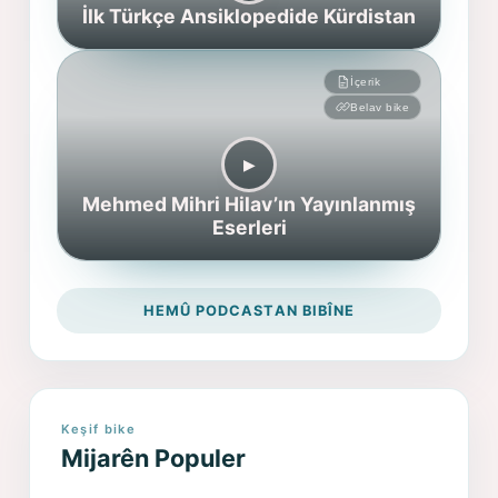
İlk Türkçe Ansiklopedide Kürdistan
İçerik
Belav bike
▶︎
Mehmed Mihri Hilav’ın Yayınlanmış
Eserleri
HEMÛ PODCASTAN BIBÎNE
Keşif bike
Mijarên Populer