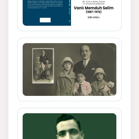
Memduh Selîmê Wanî (1887-1876)
Mihemed Mîhrî Hîlav ji afirênerên
rewşenbîriya nûjen e