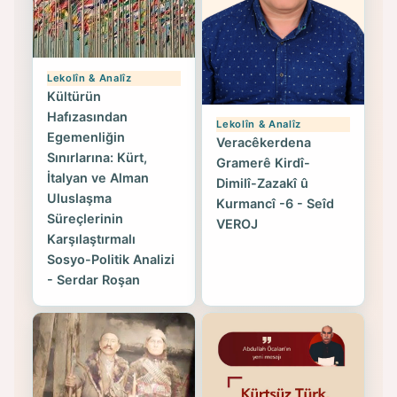
Lekolîn & Analîz
Kültürün
Hafızasından
Lekolîn & Analîz
Egemenliğin
Veracêkerdena
Sınırlarına: Kürt,
Gramerê Kirdî-
İtalyan ve Alman
Dimilî-Zazakî û
Uluslaşma
Kurmancî -6 - Seîd
Süreçlerinin
VEROJ
Karşılaştırmalı
Sosyo-Politik Analizi
- Serdar Roşan