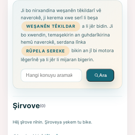
Ji bo nirxandina weşanên têkildarî vê
naverokê, ji kerema xwe serî li beşa
a li jêr bidin. Ji
WEŞANÊN TÊKILDAR
bo xwendin, temaşekirin an guhdarîkirina
hemû naverokê, serdana lînka
bikin an jî bi motora
RÛPELA SEREKE
lêgerînê ya li jêr li mijaran bigerin.
Arama yapın
Ara
Şirvove
(0)
Hêj şîrove nînin. Şiroveya yekem tu bike.