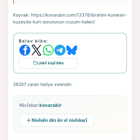
Kaynak:
https://kovarabir.com/13378/ibrahim-kureken-
kuzeyde-kurt-sorununun-cozum-halleri/
Belav bike:
Linkê kopî bike
28297 caran hatiye xwendin.
Nivîskar:
kovarabir
Nivîsên din ên vî nivîskarî