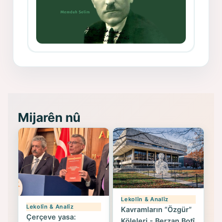
Memduh Selim ve Xoybûn
(Hoybun)’un Kuruluş Çalışmaları- 8
- Seîd Veroj
Mijarên nû
Lekolîn & Analîz
Lekolîn & Analîz
Kavramların “Özgür”
Çerçeve yasa:
Köleleri - Berzan Botî