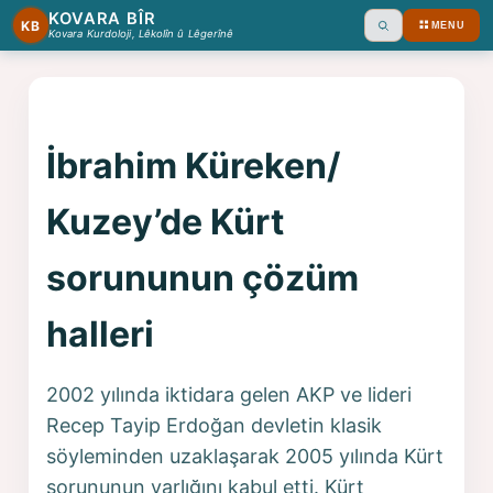
KOVARA BÎR
KB
MENU
Ara
Kovara Kurdoloji, Lêkolîn û Lêgerînê
İbrahim Küreken/
Kuzey’de Kürt
sorununun çözüm
halleri
2002 yılında iktidara gelen AKP ve lideri
Recep Tayip Erdoğan devletin klasik
söyleminden uzaklaşarak 2005 yılında Kürt
sorununun varlığını kabul etti. Kürt