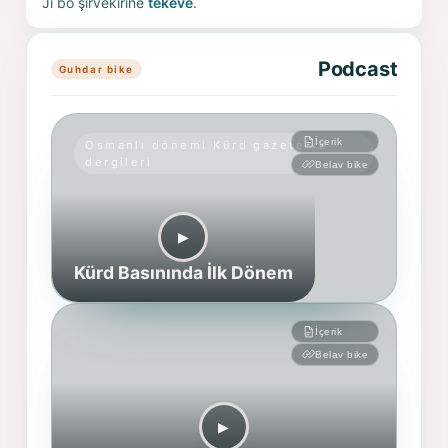
Ji bo şirvekirinê
têkevê
.
Podcast
Guhdar bike
İçerik
Osmanlı dönemi Kürd gazete ve
dergileri
Belav bike
▶︎
Kürd Basınında İlk Dönem
İçerik
Belav bike
▶︎