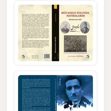
Gazeteci, Yazar, Hukukçu ve
Siyasetçi Kimliğiyle Mevlanzade
Rıfat - Seîd Veroj