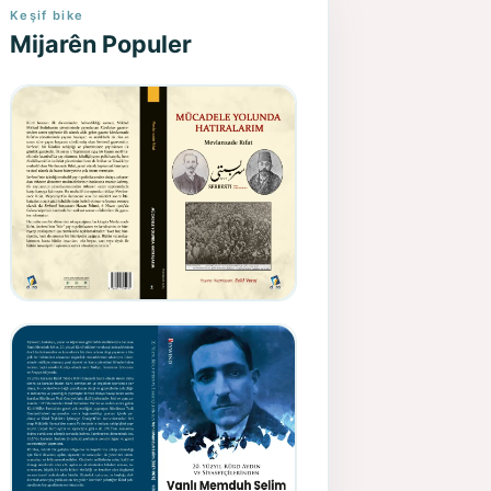
Keşif bike
Mijarên Populer
Gazeteci, Yazar, Hukukçu ve
Siyasetçi Kimliğiyle
Mevlanzade Rıfat - Seîd
Veroj