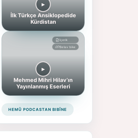
▶︎
İlk Türkçe Ansiklopedide
Kürdistan
İçerik
Belav bike
▶︎
Mehmed Mihri Hilav’ın
Yayınlanmış Eserleri
HEMÛ PODCASTAN BIBÎNE