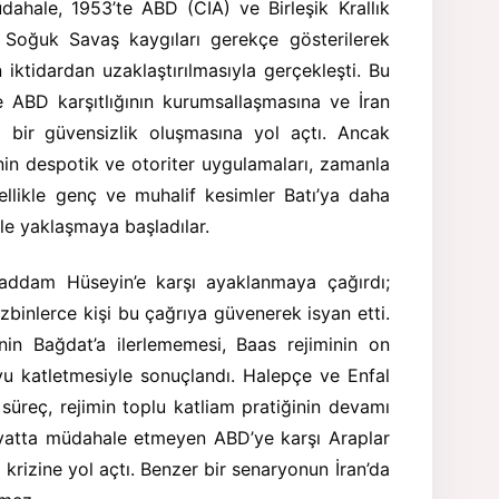
üdahale, 1953’te ABD (CIA) ve Birleşik Krallık
 Soğuk Savaş kaygıları gerekçe gösterilerek
tidardan uzaklaştırılmasıyla gerçekleşti. Bu
 ABD karşıtlığının kurumsallaşmasına ve İran
ı bir güvensizlik oluşmasına yol açtı. Ancak
nin despotik ve otoriter uygulamaları, zamanla
zellikle genç ve muhalif kesimler Batı’ya daha
le yaklaşmaya başladılar.
Saddam Hüseyin’e karşı ayaklanmaya çağırdı;
üzbinlerce kişi bu çağrıya güvenerek isyan etti.
in Bağdat’a ilerlememesi, Baas rejiminin on
yu katletmesiyle sonuçlandı. Halepçe ve Enfal
u süreç, rejimin toplu katliam pratiğinin devamı
liyatta müdahale etmeyen ABD’ye karşı Araplar
 krizine yol açtı. Benzer bir senaryonun İran’da