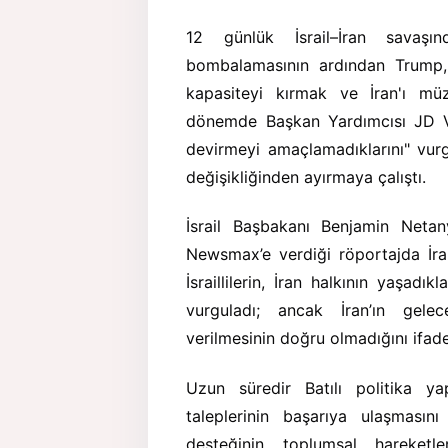
12 günlük İsrail–İran savaşın
bombalamasının ardından Trump, h
kapasiteyi kırmak ve İran'ı mü
dönemde Başkan Yardımcısı JD Van
devirmeyi amaçlamadıklarını" vurg
değişikliğinden ayırmaya çalıştı.
İsrail Başbakanı Benjamin Net
Newsmax’e verdiği röportajda İran’
İsraillilerin, İran halkının yaşad
vurguladı; ancak İran’ın gele
verilmesinin doğru olmadığını ifade
Uzun süredir Batılı politika yap
taleplerinin başarıya ulaşmasını
desteğinin toplumsal hareketle