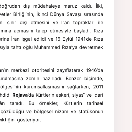
doğrudan dış müdahaleye maruz kaldı. İlki,
ler Birliği’nin, İkinci Dünya Savaşı sırasında
ı sınır dışı etmesini ve İran toprakları ile
anımına açmasını talep etmesiyle başladı. Rıza
rine İran işgal edildi ve 16 Eylül 1941’de Rıza
sıyla tahtı oğlu Muhammed Rıza’ya devretmek
n’ın merkezi otoritesini zayıflatarak 1946’da
rulmasına zemin hazırladı. Benzer biçimde,
Bölgesi’nin kurumsallaşmasını sağlarken, 2011
ehdidi
Rojava
’da Kürtlerin askerî, siyasî ve idarî
n tanıdı. Bu örnekler, Kürtlerin tarihsel
in çözüldüğü ve bölgesel nizam ve statükonun
ıktığını gösteriyor.