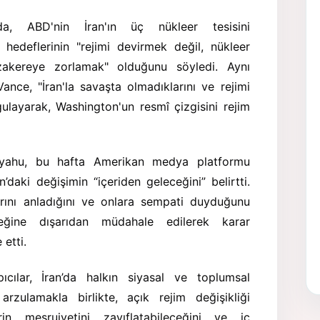
da, ABD'nin İran'ın üç nükleer tesisini
edeflerinin "rejimi devirmek değil, nükleer
zakereye zorlamak" olduğunu söyledi. Aynı
ce, "İran'la savaşta olmadıklarını ve rejimi
ulayarak, Washington'un resmî çizgisini rejim
anyahu, bu hafta Amerikan medya platformu
daki değişimin “içeriden geleceğini” belirtti.
ıklarını anladığını ve onlara sempati duyduğunu
ceğine dışarıdan müdahale edilerek karar
 etti.
ıcılar, İran’da halkın siyasal ve toplumsal
 arzulamakla birlikte, açık rejim değişikliği
rin meşruiyetini zayıflatabileceğini ve iç