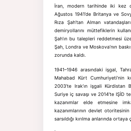
İran, modern tarihinde iki kez 
Ağustos 1941’de Britanya ve Sovyet
Rıza Şah’tan Alman vatandaşların
demiryollarını müttefiklerin kull
Şah’ın bu talepleri reddetmesi üze
Şah, Londra ve Moskova’nın baskı
zorunda kaldı.
1941–1946 arasındaki işgal, Tahra
Mahabad Kürt Cumhuriyeti’nin ku
2003’te Irak’ın işgali Kürdistan 
Suriye iç savaşı ve 2014’te IŞİD t
kazanımlar elde etmesine imkâ
kazanımlarının devlet otoritesin
sarsıldığı kırılma anlarında ortaya ç