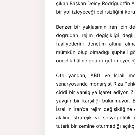
çıkan Başkan Delcy Rodríguez’in AB
bir yol izleyeceği belirsizliğini kor
Benzer bir yaklaşımın İran için 
doğrudan rejim değişikliği deği
faaliyetlerini denetim altına al
mümkün olup olmadığı şüpheli gör
öncelik hâline getirip getirmeyece
Öte yandan, ABD ve İsrail medy
senaryosunda monarşist Rıza Pehlevi
ciddi bir yanılgıya işaret ediyor. 
yaygın bir karşılığı bulunmuyor.
İsrail’in İran’da rejim değişikliğin
alalım, stratejik ve sosyopolitik
tutarlı bir zemine oturmadığı açıkç