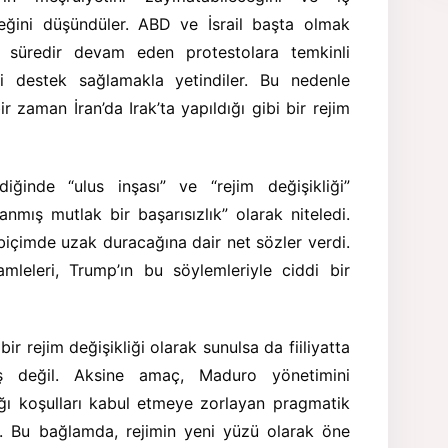
ceğini düşündüler. ABD ve İsrail başta olmak
n süredir devam eden protestolara temkinli
i destek sağlamakla yetindiler. Bu nedenle
r zaman İran’da Irak’ta yapıldığı gibi bir rejim
iğinde “ulus inşası” ve “rejim değişikliği”
lanmış mutlak bir başarısızlık” olarak niteledi.
 biçimde uzak duracağına dair net sözler verdi.
leleri, Trump’ın bu söylemleriyle ciddi bir
ir rejim değişikliği olarak sunulsa da fiiliyatta
ş değil. Aksine amaç, Maduro yönetimini
ğı koşulları kabul etmeye zorlayan pragmatik
or. Bu bağlamda, rejimin yeni yüzü olarak öne