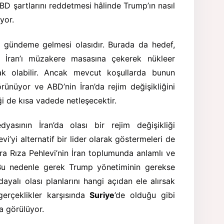
D şartlarını reddetmesi hâlinde Trump’ın nasıl
uyor.
de gündeme gelmesi olasıdır. Burada da hedef,
l; İran’ı müzakere masasına çekerek nükleer
mak olabilir. Ancak mevcut koşullarda bunun
ünüyor ve ABD’nin İran’da rejim değişikliğini
ği de kısa vadede netleşecektir.
asının İran’da olası bir rejim değişikliği
’yi alternatif bir lider olarak göstermeleri de
Zira Rıza Pehlevi’nin İran toplumunda anlamlı ve
 Bu nedenle gerek Trump yönetiminin gerekse
e dayalı olası planlarını hangi açıdan ele alırsak
 gerçeklikler karşısında
Suriye
’de olduğu gibi
a görülüyor.