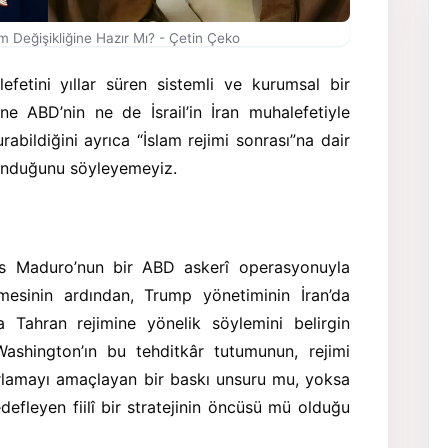
m Değişikliğine Hazır Mı? - Çetin Çeko
etini yıllar süren sistemli ve kurumsal bir
ne ABD’nin ne de İsrail’in İran muhalefetiyle
rabildiğini ayrıca “İslam rejimi sonrası”na dair
lunduğunu söyleyemeyiz.
ás Maduro’nun bir ABD askerî operasyonuyla
mesinin ardından, Trump yönetiminin İran’da
 Tahran rejimine yönelik söylemini belirgin
 Washington’ın bu tehditkâr tutumunun, rejimi
orlamayı amaçlayan bir baskı unsuru mu, yoksa
defleyen fiilî bir stratejinin öncüsü mü olduğu