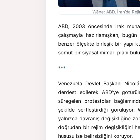
Wêne: ABD, İran’da Reji
ABD, 2003 öncesinde Irak muhalef
çalışmayla hazırlamışken, bugün 
benzer ölçekte birleşik bir yapı ku
somut bir siyasal mimari planı bu
***
Venezuela Devlet Başkanı Nicol
derdest edilerek ABD’ye götürül
süregelen protestolar bağlamında
şekilde sertleştirdiği görülüyor.
yalnızca davranış değişikliğine z
doğrudan bir rejim değişikliğini he
hususu ise belirsizliğini koruyor.