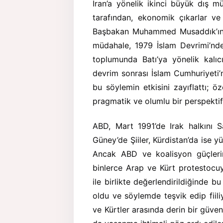
İran’a yönelik ikinci büyük dış m
tarafından, ekonomik çıkarlar ve
Başbakan Muhammed Musaddık’ın ik
müdahale, 1979 İslam Devrimi’nde
toplumunda Batı’ya yönelik kalıc
devrim sonrası İslam Cumhuriyeti’
bu söylemin etkisini zayıflattı; ö
pragmatik ve olumlu bir perspektif
ABD, Mart 1991’de Irak halkını 
Güney’de Şiiler, Kürdistan’da ise y
Ancak ABD ve koalisyon güçlerin
binlerce Arap ve Kürt protestocu
ile birlikte değerlendirildiğinde b
oldu ve söylemde teşvik edip fii
ve Kürtler arasında derin bir güven