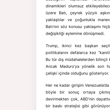
dinamikleri olumsuz etkileyebile
üzere Batı, çeyrek yüzyılı aşkı
yaklaştılar ve çoğunlukla manev
Batı’nın söz konusu yaklaşımı hiçbi
değişikliği eylemine dönüşmedi.
Trump, ikinci kez başkan seçild
politikalarını defalarca kez “kanıt
Bu tür dış müdahalelerden bilinçli
Ancak Maduro’ya yönelik son ham
çelişki içinde olduğunu gösteriyor.
Her ne kadar girişim Venezuela’da b
böyle bir sonuç ortaya çıkmı
devirmekten çok, ABD’nin dayattı
bir baskı stratejisi gibi görünüy