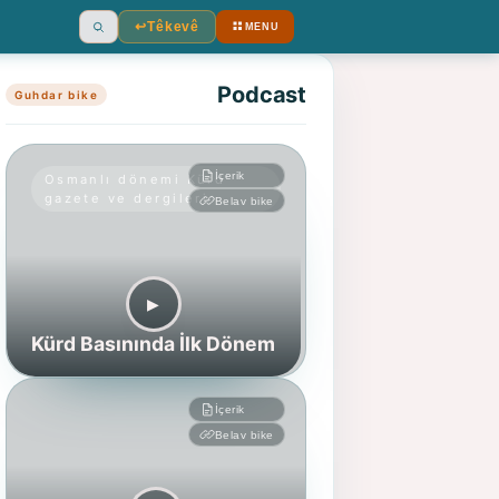
↩︎
Têkevê
MENU
Ara
Podcast
Guhdar bike
İçerik
Osmanlı dönemi Kürd
gazete ve dergileri
Belav bike
▶︎
Kürd Basınında İlk Dönem
İçerik
Belav bike