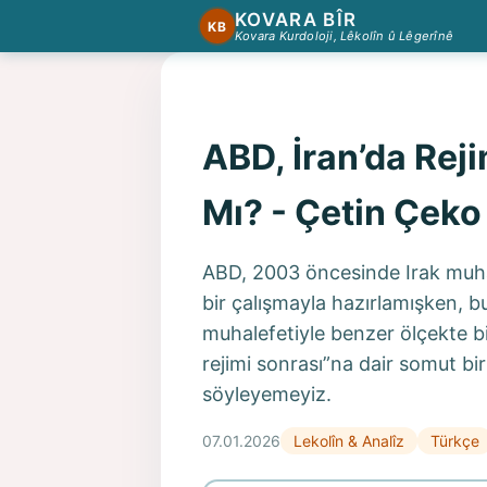
KOVARA BÎR
KB
Kovara Kurdoloji, Lêkolîn û Lêgerînê
ABD, İran’da Reji
Mı? - Çetin Çeko
ABD, 2003 öncesinde Irak muhale
bir çalışmayla hazırlamışken, bu
muhalefetiyle benzer ölçekte bir
rejimi sonrası”na dair somut bi
söyleyemeyiz.
07.01.2026
Lekolîn & Analîz
Türkçe