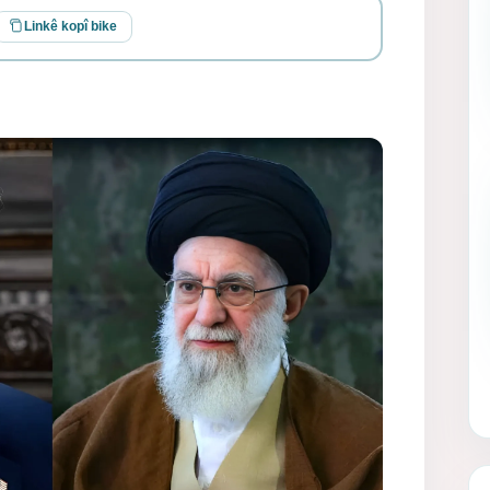
Linkê kopî bike