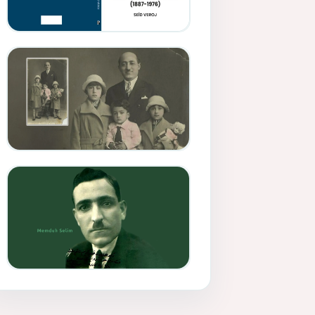
Memduh Selîmê Wanî (1887-
1876)
Mihemed Mîhrî Hîlav ji
afirênerên rewşenbîriya
nûjen e
Memduh Selim ve Xoybûn
(Hoybun)’un Kuruluş