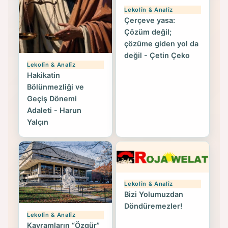
Lekolîn & Analîz
Çerçeve yasa:
Çözüm değil;
çözüme giden yol da
değil - Çetin Çeko
Lekolîn & Analîz
Hakikatin
Bölünmezliği ve
Geçiş Dönemi
Adaleti - Harun
Yalçın
Lekolîn & Analîz
Bizi Yolumuzdan
Döndüremezler!
Lekolîn & Analîz
Kavramların “Özgür”