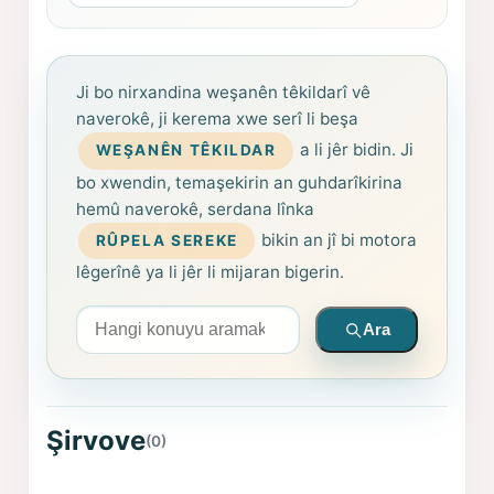
Ji bo nirxandina weşanên têkildarî vê
naverokê, ji kerema xwe serî li beşa
a li jêr bidin. Ji
WEŞANÊN TÊKILDAR
bo xwendin, temaşekirin an guhdarîkirina
hemû naverokê, serdana lînka
bikin an jî bi motora
RÛPELA SEREKE
lêgerînê ya li jêr li mijaran bigerin.
Arama yapın
Ara
Şirvove
(0)