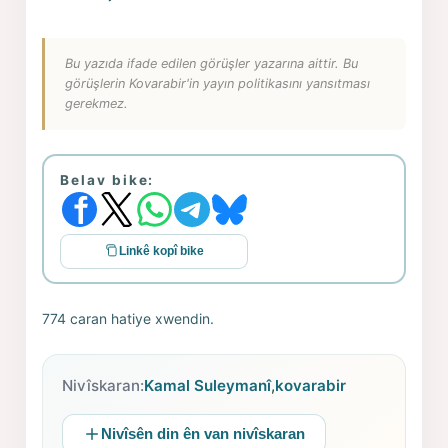
Bu yazıda ifade edilen görüşler yazarına aittir. Bu
görüşlerin Kovarabir'in yayın politikasını yansıtması
gerekmez.
Belav bike:
Linkê kopî bike
774 caran hatiye xwendin.
Nivîskaran:
Kamal Suleymanî
,
kovarabir
Nivîsên din ên van nivîskaran