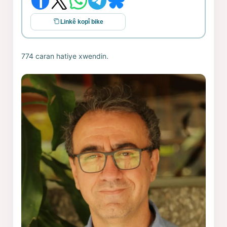
Linkê kopî bike
774 caran hatiye xwendin.