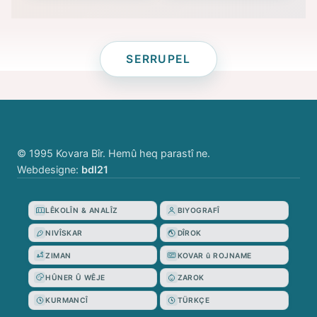
SERRUPEL
© 1995 Kovara Bîr. Hemû heq parastî ne.
Webdesigne:
bdl21
LÊKOLÎN & ANALÎZ
BIYOGRAFÎ
NIVÎSKAR
DÎROK
ZIMAN
KOVAR û ROJNAME
HÛNER Û WÊJE
ZAROK
KURMANCÎ
TÜRKÇE