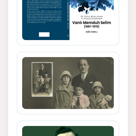
Memduh Selîmê Wanî (1887-1876)
Mihemed Mîhrî Hîlav ji afirênerên
rewşenbîriya nûjen e