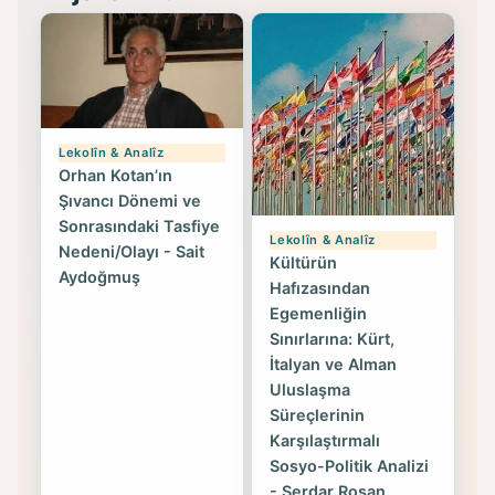
Lekolîn & Analîz
Orhan Kotan’ın
Şıvancı Dönemi ve
Sonrasındaki Tasfiye
Lekolîn & Analîz
Nedeni/Olayı - Sait
Kültürün
Aydoğmuş
Hafızasından
Egemenliğin
Sınırlarına: Kürt,
İtalyan ve Alman
Uluslaşma
Süreçlerinin
Karşılaştırmalı
Sosyo-Politik Analizi
- Serdar Roşan