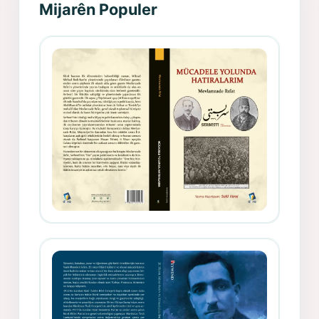
Mijarên Populer
Gazeteci, Yazar, Hukukçu ve
Siyasetçi Kimliğiyle Mevlanzade
Rıfat - Seîd Veroj