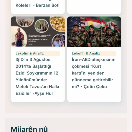
Köleleri - Berzan Botî
Lekolîn & Analîz
Lekolîn & Analîz
IŞİD’in 3 Ağustos
İran-ABD ateşkesinin
2014’te Başlattığı
çökmesi “Kürt
Ezidi Soykırımının 12.
kartı”nı yeniden
Yıldönümünde:
gündeme getirebilir
Melek Tavus’un Halkı
mi? - Çetin Çeko
Ezidiler -Ayşe Hür
Mijarên nû