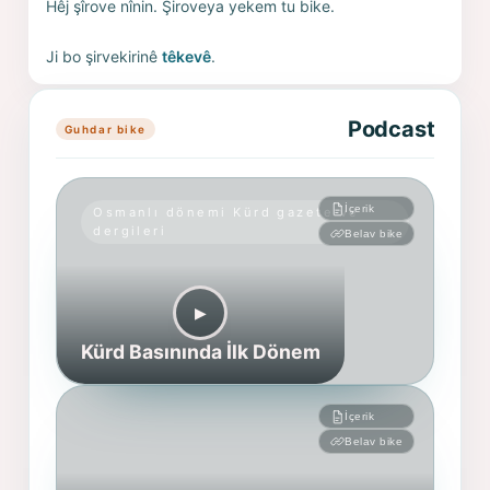
Hêj şîrove nînin. Şiroveya yekem tu bike.
Ji bo şirvekirinê
têkevê
.
Podcast
Guhdar bike
İçerik
Osmanlı dönemi Kürd gazete ve
dergileri
Belav bike
▶︎
Kürd Basınında İlk Dönem
İçerik
Belav bike