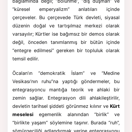
bağlamında değil; “bölünme”, “dış düşman” ve
“küresel emperyalizm” anlatıları içinde
çerçeveler. Bu çerçevede Türk devleti, siyasal
düzenin doğal ve tartışılmaz merkezi olarak
varsayılır; Kürtler ise bağımsız bir demos olarak
değil, önceden tanımlanmış bir bütün içinde
“entegre edilmesi” gereken bir topluluk olarak
temsil edilir.
Öcalan’ın “demokratik İslam” ve “Medine
Vesikası’nın ruhu”na yaptığı göndermeler, bu
entegrasyoncu mantığa teorik ve ahlaki bir
zemin sağlar. Entegrasyon dili ahlakileştirilir,
devletin tarihsel şiddeti görünmez kılınır ve
Kürt
meselesi
egemenlik alanından “birlik” ve
“birlikte yaşam” söylemine taşınır. Burada “ruh”,
sömürgeciliği adlandırmak yerine entegrasyonu