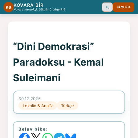
KOVARA BÎR
KB
MENU
Ara
Kovara Kurdoloji, Lêkolîn û Lêgerînê
“Dini Demokrasi”
Paradoksu - Kemal
Suleimani
30.12.2025
Lekolîn & Analîz
Türkçe
Belav bike: