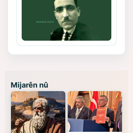
Memduh Selim ve Xoybûn
(Hoybun)’un Kuruluş Çalışmaları- 8
- Seîd Veroj
Mijarên nû