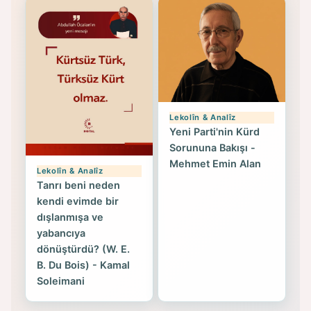
Lekolîn & Analîz
Yeni Parti'nin Kürd
Sorununa Bakışı -
Mehmet Emin Alan
Lekolîn & Analîz
Tanrı beni neden
kendi evimde bir
dışlanmışa ve
yabancıya
dönüştürdü? (W. E.
B. Du Bois) - Kamal
Soleimani