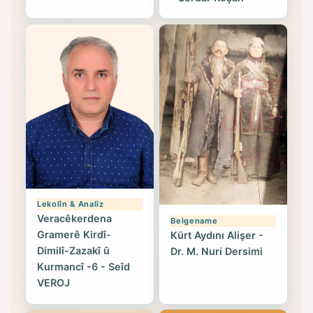
Lekolîn & Analîz
Veracêkerdena
Belgename
Gramerê Kirdî-
Kürt Aydını Alişer -
Dimilî-Zazakî û
Dr. M. Nuri Dersimi
Kurmancî -6 - Seîd
VEROJ