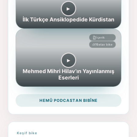
▶︎
İlk Türkçe Ansiklopedide Kürdistan
İçerik
Belav bike
▶︎
Mehmed Mihri Hilav’ın Yayınlanmış
Eserleri
HEMÛ PODCASTAN BIBÎNE
Keşif bike