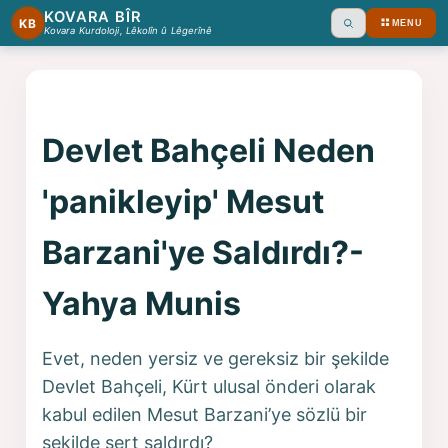
KOVARA BÎR
KB
MENU
Ara
Kovara Kurdoloji, Lêkolîn û Lêgerînê
Devlet Bahçeli Neden
'panikleyip' Mesut
Barzani'ye Saldırdı?-
Yahya Munis
Evet, neden yersiz ve gereksiz bir şekilde
Devlet Bahçeli, Kürt ulusal önderi olarak
kabul edilen Mesut Barzani’ye sözlü bir
şekilde sert saldırdı?