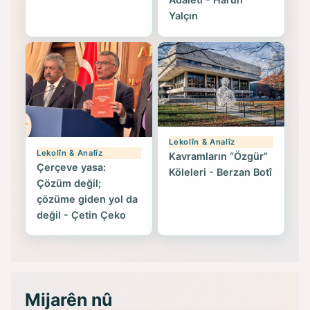
Yalçın
Lekolîn & Analîz
Lekolîn & Analîz
Kavramların “Özgür”
Çerçeve yasa:
Köleleri - Berzan Botî
Çözüm değil;
çözüme giden yol da
değil - Çetin Çeko
Mijarên nû