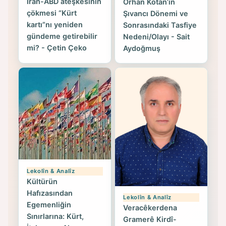
İran-ABD ateşkesinin
Orhan Kotan’ın
çökmesi “Kürt
Şıvancı Dönemi ve
kartı”nı yeniden
Sonrasındaki Tasfiye
gündeme getirebilir
Nedeni/Olayı - Sait
mi? - Çetin Çeko
Aydoğmuş
Lekolîn & Analîz
Kültürün
Hafızasından
Lekolîn & Analîz
Egemenliğin
Veracêkerdena
Sınırlarına: Kürt,
Gramerê Kirdî-