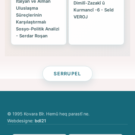
İtalyan ve Alman
Dimilî-Zazakî û
Uluslaşma
Kurmancî -6 - Seîd
Süreçlerinin
VEROJ
Karşılaştırmalı
Sosyo-Politik Analizi
- Serdar Roşan
SERRUPEL
© 1995 Kovara Bîr. Hemû heq parastî ne.
Webdesigne:
bdl21