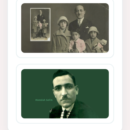
Mihemed Mîhrî Hîlav ji afirênerên
rewşenbîriya nûjen e
Memduh Selim ve Xoybûn