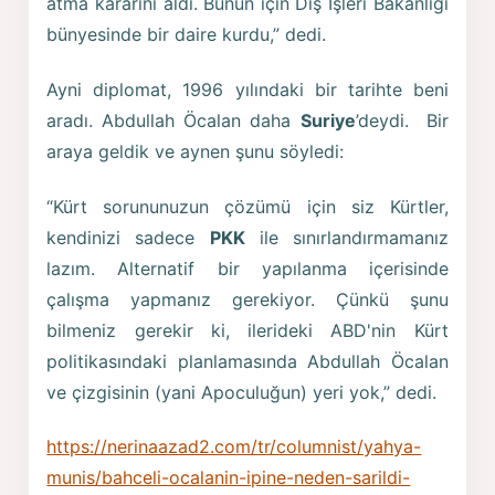
atma kararını aldı. Bunun için Diş İşleri Bakanlığı
bünyesinde bir daire kurdu,” dedi.
Ayni diplomat, 1996 yılındaki bir tarihte beni
aradı. Abdullah Öcalan daha
Suriye
’deydi. Bir
araya geldik ve aynen şunu söyledi:
“Kürt sorununuzun çözümü için siz Kürtler,
kendinizi sadece
PKK
ile sınırlandırmamanız
lazım. Alternatif bir yapılanma içerisinde
çalışma yapmanız gerekiyor. Çünkü şunu
bilmeniz gerekir ki, ilerideki ABD'nin Kürt
politikasındaki planlamasında Abdullah Öcalan
ve çizgisinin (yani Apoculuğun) yeri yok,” dedi.
https://nerinaazad2.com/tr/columnist/yahya-
munis/bahceli-ocalanin-ipine-neden-sarildi-