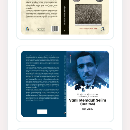
Gazeteci, Yazar, Hukukçu ve
Siyasetçi Kimliğiyle Mevlanzade
Rıfat - Seîd Veroj
Memduh Selîmê Wanî (1887-1876)