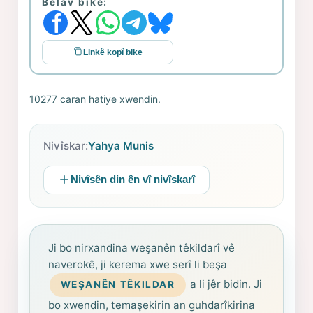
Belav bike:
Linkê kopî bike
10277 caran hatiye xwendin.
Nivîskar:
Yahya Munis
Nivîsên din ên vî nivîskarî
Ji bo nirxandina weşanên têkildarî vê
naverokê, ji kerema xwe serî li beşa
a li jêr bidin. Ji
WEŞANÊN TÊKILDAR
bo xwendin, temaşekirin an guhdarîkirina