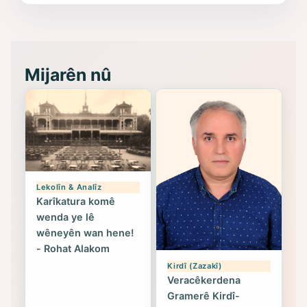
(Hoybun)’un Kuruluş Çalışmaları- 8
- Seîd Veroj
Mijarên nû
Lekolîn & Analîz
Karîkatura komê
wenda ye lê
wêneyên wan hene!
- Rohat Alakom
Kirdî (Zazakî)
Veracêkerdena
Gramerê Kirdî-