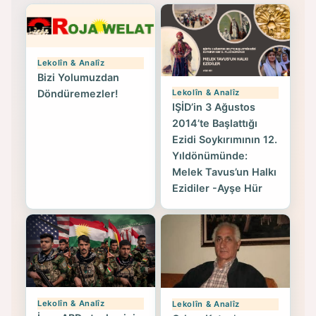
Lekolîn & Analîz
Bizi Yolumuzdan
Lekolîn & Analîz
Döndüremezler!
IŞİD’in 3 Ağustos
2014’te Başlattığı
Ezidi Soykırımının 12.
Yıldönümünde:
Melek Tavus’un Halkı
Ezidiler -Ayşe Hür
Lekolîn & Analîz
Lekolîn & Analîz