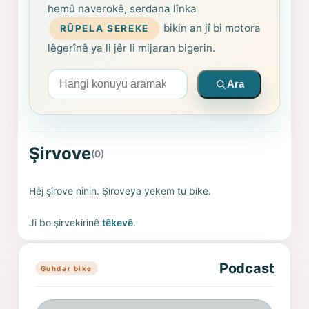
hemû naverokê, serdana lînka
bikin an jî bi motora
RÛPELA SEREKE
lêgerînê ya li jêr li mijaran bigerin.
Arama yapın
Ara
Şirvove
(0)
Hêj şîrove nînin. Şiroveya yekem tu bike.
Ji bo şirvekirinê
têkevê
.
Podcast
Guhdar bike