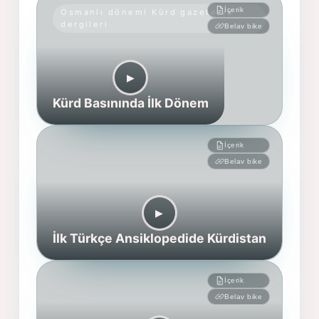
İçerik
Osmanlı dönemi Kürd gazete ve
dergileri
Belav bike
▶︎
Kürd Basınında İlk Dönem
İçerik
Belav bike
▶︎
İlk Türkçe Ansiklopedide Kürdistan
İçerik
Belav bike