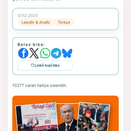
07.12.2025
Lekolîn & Analîz
Türkçe
Belav bike:
Linkê kopî bike
10277 caran hatiye xwendin.