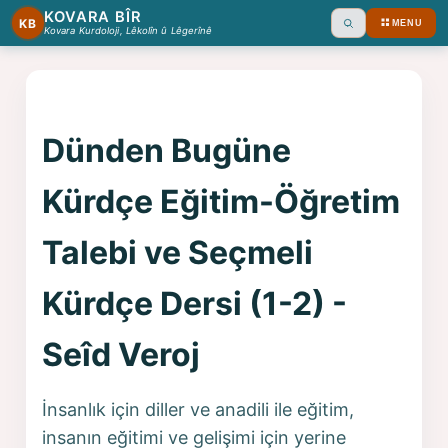
KOVARA BÎR
KB
MENU
Ara
Kovara Kurdoloji, Lêkolîn û Lêgerînê
Dünden Bugüne
Kürdçe Eğitim-Öğretim
Talebi ve Seçmeli
Kürdçe Dersi (1-2) -
Seîd Veroj
İnsanlık için diller ve anadili ile eğitim,
insanın eğitimi ve gelişimi için yerine