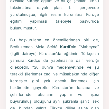
özelikle Kürdçe eğitim ve dil çalışmaları, konu
taksimatına dayalı planlı bir çerçevede
yürütülmüştür, ilgili resmi kurumlara Kürdçe
eğitim yapılması talebiyle başvuruda
bulunulmuştur.
Bu başvuruların en önemlilerinden biri de,
Bediuzeman Mela Seîdê
Kurdî
’nin “Mabeyne”
(ilgili daireye) Kürdistan’da eğitimin Türkçenin
yanısıra Kürdçe de yapılmasına dair verdiği
dilekçedir. “Şu dünya medeniyetinde ve şu
terakki (ilerleme) çağı ve müsabakatında diğer
kardeşler gibi yek ahenk ilerlemek için
hükümetin gayretle Kürdistan’ın kasaba ve
şehirlerinde okulların yapımı ve inşası
buyurulmuş olduğunu aynı şükranla şahit isek
de, bundan yalnız Türkçe diline aşina olan