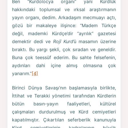
Ben “Kurdolocya organı” yani Kürdlük
hakkındaki toplumsal ve ırksal araştırmanın
yayın organı, dedim. Arkadaşım mecmuayı açtı,
gözü bir makaleye ilişince: “Madem Türkçe
değil, mademki Kürdçe’dir “ayrılık” gazetesi
demektir dedi ve
Rojî Kurd
’ü masamın üzerine
bı­raktı. Bu yargı şekli, çok sıradan ve geneldir.
Buna çok teessüf ederim. Bu sahte felsefenin,
aydınları dahi içine almış olmasına çok
yanarım.”
[4]
Birinci Dünya Savaşı’nın başlamasıyla birlikte,
İttihat ve Terakki yönetimi tarafından Kürdlerin
bütün basın-yayın faaliyetleri, kültürel
çalışmaları durdurulmuş ve Kürd cemiyetleri
kapatılmıştır. Çıkartılan seferberlik kanunuyla
Kürd cemiyetlerinin kadrolarının büyük