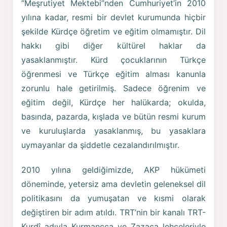
“Meşrutiyet Mektebi”nden Cumhuriyet’in 2010
yılına kadar, resmi bir devlet kurumunda hiçbir
şekilde Kürdçe öğretim ve eğitim olmamıştır. Dil
hakkı gibi diğer kültürel haklar da
yasaklanmıştır. Kürd çocuklarının Türkçe
öğrenmesi ve Türkçe eğitim alması kanunla
zorunlu hale getirilmiş. Sadece öğrenim ve
eğitim değil, Kürdçe her halükarda; okulda,
basında, pazarda, kışlada ve bütün resmi kurum
ve kuruluşlarda yasaklanmış, bu yasaklara
uymayanlar da şiddetle cezalandırılmıştır.
2010 yılına geldiğimizde, AKP hükümeti
döneminde, yetersiz ama devletin geleneksel dil
politikasını da yumuşatan ve kısmi olarak
değiştiren bir adım atıldı. TRT’nin bir kanalı TRT-
Kurdî adıyla Kurmancca ve Zazaca lehçeleriyle