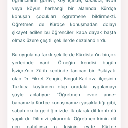
öğrencilerin görevi; köy içinde, sokakta, evde
veya köyün herhangi bir alanında Kürdçe
konuşan çocukları öğretmene bildirmekti.
Öğretmen de Kürdçe konuşmadan dolayı
şikayet edilen bu öğrencileri kaba dayak başta
olmak üzere çeşitli şekillerde cezalandırırdı.
Bu uygulama farklı şekillerde Kürdistan’ın birçok
yerlerinde vardı. Örneğin kendisi bugün
İsviçre’nin Zürih kentinde tanınan bir Psikiyatr
olan Dr. Fikret Zengin, Bingöl Karlıova ilçesinin
Tuzluca köyünden olup oradaki uygulamayı
şöyle anlatıyor: “Öğretmen evde anne-
babamızla Kürtçe konuşmamızı yasakladığı gibi,
sabah okula geldiğimizde ilk olarak dil kontrolü
yapılırdı. Dilimizi çıkarırdık. Öğretmen kimin dil
ucu çatallıysa o kişinin evde Kürtçe