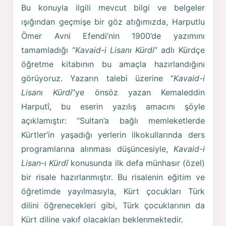
Bu konuyla ilgili mevcut bilgi ve belgeler
ışığından geçmişe bir göz atığımızda, Harputlu
Ömer Avni Efendi’nin 1900’de yazımını
tamamladığı “
Kavaid-i Lisanı Kürdi
” adlı Kürdçe
öğretme kitabının bu amaçla hazırlandığını
görüyoruz. Yazarın talebi üzerine “
Kavaid-i
Lisanı Kürdi
”ye önsöz yazan Kemaleddin
Harputî, bu eserin yazılış amacını şöyle
açıklamıştır: “Sultan’a bağlı memleketlerde
Kürtler’in yaşadığı yerlerin ilkokullarında ders
programlarına alınması düşüncesiyle,
Kavaid-i
Lisan-ı Kürdî
konusunda ilk defa münhasır (özel)
bir risale hazırlanmıştır. Bu risalenin eğitim ve
öğretimde yayılmasıyla, Kürt çocukları Türk
dilini öğrenecekleri gibi, Türk çocuklarının da
Kürt diline vakıf olacakları beklenmektedir.