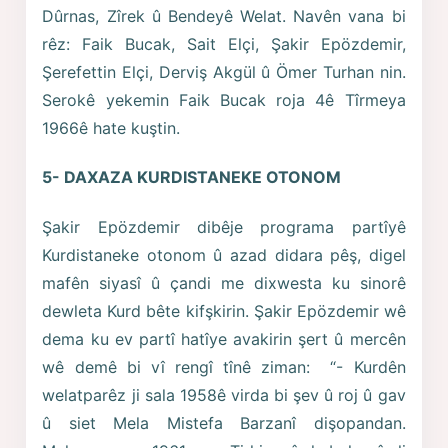
Dûrnas, Zîrek û Bendeyê Welat. Navên vana bi
rêz: Faik Bucak, Sait Elçi, Şakir Epözdemir,
Şerefettin Elçi, Derviş Akgül û Ömer Turhan nin.
Serokê yekemin Faik Bucak roja 4ê Tîrmeya
1966ê hate kuştin.
5- DAXAZA KURDISTANEKE OTONOM
Şakir Epözdemir dibêje programa partîyê
Kurdistaneke otonom û azad didara pêş, digel
mafên siyasî û çandi me dixwesta ku sinorê
dewleta Kurd bête kifşkirin. Şakir Epözdemir wê
dema ku ev partî hatîye avakirin şert û mercên
wê demê bi vî rengî tînê ziman: “- Kurdên
welatparêz ji sala 1958ê virda bi şev û roj û gav
û siet Mela Mistefa Barzanî dişopandan.