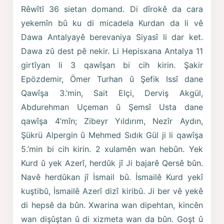
Rêwîtî 36 sietan domand. Di dîrokê da cara
yekemîn bû ku di micadela Kurdan da li vê
Dawa Antalyayê berevaniya Siyasî li dar ket.
Dawa zû dest pê nekir. Li Hepisxana Antalya 11
girtîyan li 3 qawîşan bi cih kirin. Şakir
Epözdemir, Ömer Turhan û Şefik Issî dane
Qawîşa 3.’min, Sait Elçi, Derviş Akgül,
Abdurehman Uçeman û Şemsî Usta dane
qawîşa 4’mîn; Zibeyr Yıldırım, Nezîr Aydın,
Şükrü Alpergin û Mehmed Sıdık Gül ji li qawîşa
5.’min bi cih kirin. 2 xulamên wan hebûn. Yek
Kurd û yek Azerî, herdûk jî Ji bajarê Qersê bûn.
Navê herdûkan jî İsmail bû. İsmailê Kurd yekî
kuştibû, İsmailê Azerî dizî kiribû. Ji ber vê yekê
di hepsê da bûn. Xwarina wan dipehtan, kincên
wan dişûştan û di xizmeta wan da bûn. Goşt û