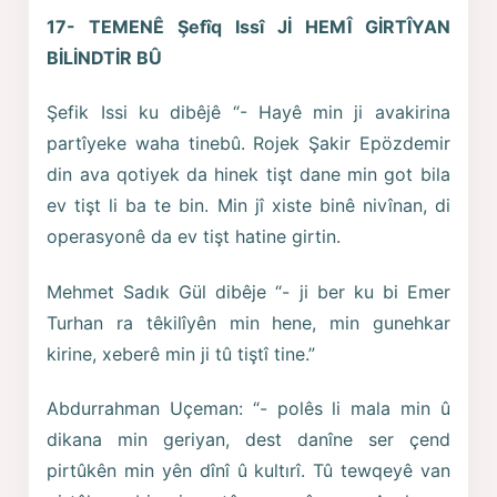
17- TEMENÊ Şefîq Issî Jİ HEMÎ GİRTÎYAN
BİLİNDTİR BÛ
Şefik Issi ku dibêjê “- Hayê min ji avakirina
partîyeke waha tinebû. Rojek Şakir Epözdemir
din ava qotiyek da hinek tişt dane min got bila
ev tişt li ba te bin. Min jî xiste binê nivînan, di
operasyonê da ev tişt hatine girtin.
Mehmet Sadık Gül dibêje “- ji ber ku bi Emer
Turhan ra têkilîyên min hene, min gunehkar
kirine, xeberê min ji tû tiştî tine.”
Abdurrahman Uçeman: “- polês li mala min û
dikana min geriyan, dest danîne ser çend
pirtûkên min yên dînî û kultırî. Tû tewqeyê van