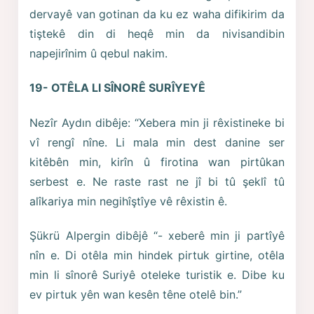
dervayê van gotinan da ku ez waha difikirim da
tiştekê din di heqê min da nivisandibin
napejirînim û qebul nakim.
19- OTÊLA LI SÎNORÊ SURÎYEYÊ
Nezîr Aydın dibêje: “Xebera min ji rêxistineke bi
vî rengî nîne. Li mala min dest danine ser
kitêbên min, kirîn û firotina wan pirtûkan
serbest e. Ne raste rast ne jî bi tû şeklî tû
alîkariya min negihîştîye vê rêxistin ê.
Şükrü Alpergin dibêjê “- xeberê min ji partîyê
nîn e. Di otêla min hindek pirtuk girtine, otêla
min li sînorê Suriyê oteleke turistik e. Dibe ku
ev pirtuk yên wan kesên têne otelê bin.”