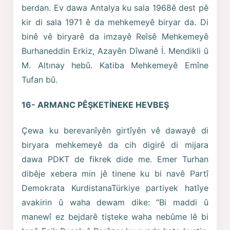
berdan. Ev dawa Antalya ku sala 1968ê dest pê
kir di sala 1971 ê da mehkemeyê biryar da. Di
binê vê biryarê da imzayê Reîsê Mehkemeyê
Burhaneddin Erkiz, Azayên Dîwanê İ. Mendikli û
M. Altınay hebû. Katiba Mehkemeyê Emîne
Tufan bû.
16- ARMANC PÊŞKETİNEKE HEVBEŞ
Çewa ku berevanîyên girtîyên vê dawayê di
biryara mehkemeyê da cih digirê di mijara
dawa PDKT de fikrek dide me. Emer Turhan
dibêje xebera min jê tinene ku bi navê Partî
Demokrata KurdistanaTürkiye partiyek hatîye
avakirin û waha dewam dike: “Bi maddi û
manewî ez bejdarê tişteke waha nebûme lê bi