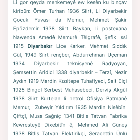
Li gor qeyda mehkemeyê ew kesên ku binçav
kiribûn: Ömer Turhan 1936 Siirt, Li Diyarbekir
Çocuk Yuvası da Memur, Mehmet Şakir
Epözdemir 1938 Siirt Baykan, li postexana
Nawenda Amedê Memurê Têlgrafê, Şefik Issi
1915
Diyarbakır
Lice Karker, Mehmet Sıddık
Gül, 1949 Siirt rençber, Abdurrehman Uçeman
1934 Diyarbekir teknisyenê Radyoyan,
Şemsettin Aridici 1338 diyarbekir – Terzî, Nezir
Aydın 1919 Mardin Kızıltepe Tuhafiyeci, Sait Elçi
1925 Bingol Serbest Muhasebeci, Derviş Akgül
1938 Siirt Kurtelan li petrol Ofisiya Batmanê
Memur, Zubeyir Yıldırım 1935 Mardin Nisêbîn
Çiftçî, Musa Sağnîç 1341 Bitlis Tatvan Fabrika
Kewresteyê Dixebitîn ê, Mehmed Ali Güneş
1938 Bitlis Tatvan Elektirikçi, Seracettin Ünlü