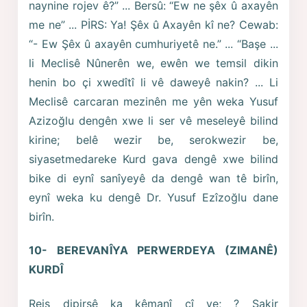
naynine rojev ê?” ... Bersû: “Ew ne şêx û axayên
me ne” ... PİRS: Ya! Şêx û Axayên kî ne? Cewab:
“- Ew Şêx û axayên cumhuriyetê ne.” ... “Başe ...
li Meclisê Nûnerên we, ewên we temsil dikin
henin bo çi xwedîtî li vê daweyê nakin? ... Li
Meclisê carcaran mezinên me yên weka Yusuf
Azizoğlu dengên xwe li ser vê meseleyê bilind
kirine; belê wezir be, serokwezir be,
siyasetmedareke Kurd gava dengê xwe bilind
bike di eynî sanîyeyê da dengê wan tê birîn,
eynî weka ku dengê Dr. Yusuf Ezîzoğlu dane
birîn.
10- BEREVANÎYA PERWERDEYA (ZIMANÊ)
KURDÎ
Reis dipirsê ka kêmanî çî ye; ? Şakir