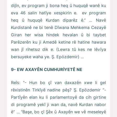
dijîn, ev program ji bona heq û huquqê wanê ku
eva 46 salin hatîye xespkirin e. ev program
heq û huquqê Kurdan diparêz ê.” ... Navê
Kurdistanê ne bi tenê Dîwana Mehkema Cezayê
Giran her wisa hindek hevalan û bi taybet
Parêzerên ku ji Amedê ketine rê hatine hawara
wan jî rihetsız dik e. (Lewra tû kes ne lêvîya
bersuyeke waha ye. Ş. Epözdemir) ...
9- EW AXAYÊN CUMHURİYETÊ NE
Reîs: “- Hun bo çî van daxazên xwe li gel
rêxistinên Tirkîyê nadine pêş? Ş. Epözdemir “-
Partîyên elan ku li parlamentoyê da cih girtine
di programê yekî ji wan da, navê Kurdan nabor
ê” ... “Başe, bo çî Şêx û Axayên we vê meseleyê