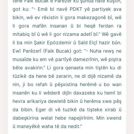
tenê Faik Bucak ê Parêzer ku şunda hate kuştin,
got ku: “- Emê bi navê PDKT yê partiyek ava
bikin, wê ev rêxistin li gora makezagonê bî, wê
li gora mafên insanan û bi heqê ferdan ra
mitabiq bî û wê li gor nizama adetî bî.” Wê gavê
li ba min Şakir Epözdemir û Saîd Elçî hazir bûn.
Ewî Parêzerî (Faik Bucak) got: “- Nuha rewş ne
musaîde ku em vê partîyê damezrînin, wê piştra
bête avakirin.” Li gora qenaeta min tiştên ku di
tûzikê da hene bê zerarin, ne di dijê nizamê da
nin, ji bo refah û pêşxistina herêmê u bo wan
insanên ku li wêderê dijîn daxazeke ku hemî bi
hevra arikariya dewletê bikin û herêma xwe pêş
da bibin. Eger di vê tuzikê da tişteke xirab û
dabeşkirina welat hebe napejirînim. Min xwend
û maneyêkê waha tê da nedit.”