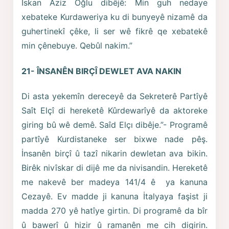
İskan Aziz Oğlu dibêjê: Min guh nedaye
xebateke Kurdaweriya ku di bunyeyê nizamê da
guhertinekî çêke, li ser wê fikrê qe xebatekê
min çênebuye. Qebûl nakim.”
21- ÎNSANÊN BIRÇÎ DEWLET AVA NAKIN
Di asta yekemîn dereceyê da Sekreterê Partîyê
Saît Elçî di hereketê Kûrdewarîyê da aktoreke
giring bû wê demê. Saîd Elçı dibêje.”- Programê
partîyê Kurdistaneke ser bixwe nade pêş.
İnsanên birçî û tazî nikarin dewletan ava bikin.
Birêk nivîskar di dijê me da nivisandin. Hereketê
me nakevê ber madeya 141/4 ê ya kanuna
Cezayê. Ev madde ji kanuna İtalyaya faşist ji
madda 270 yê hatîye girtin. Di programê da bîr
û bawerî û hizir û ramanên me cih digirin.