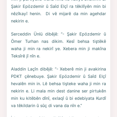
Şakir Epözdemir û Saîd Elçî ra têkilîyên min bi
nêzîkayî henin. Di vê mijarê da min agehdar
nekirin e.
Serceddin Ünlü dibêjê: “- Şakir Epözdemir û
Ömer Turhan nas dikim. Kesî behsa tiştêkê
waha ji min ra nekirî ye. Xebera min ji makîna
Teksîrê jî nîn e.
Aladdin Laçîn dibêjê: “- Xeberê min ji avakirina
PDKT çênebuye. Şakir Epözdemir û Saîd Elçî
hevalên min in. Lê behsa tişteke waha ji min ra
nekirin e. Li mala min dest danine ser pirtukên
min ku kitêbên dînî, exlaqî û bi edebiyata Kurdî
va têkildarin û sûç di vana da nîn e.”