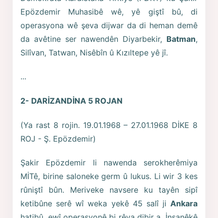
Epözdemir Muhasibê wê, yê giştî bû, di
operasyona wê şeva dijwar da di heman demê
da avêtine ser nawendên Diyarbekir,
Batman
,
Silîvan, Tatwan, Nisêbîn û Kızıltepe yê jî.
...
2- DARİZANDİNA 5 ROJAN
(Ya rast 8 rojin. 19.01.1968 – 27.01.1968 DİKE 8
ROJ - Ş. Epözdemir)
Şakir Epözdemir li nawenda serokherêmiya
MİTê, birine saloneke germ û lukus. Li wir 3 kes
rûniştî bûn. Meriveke navsere ku tayên sipî
ketibûne serê wî weka yekê 45 salî ji
Ankara
hatibû, ewî operasyonê bi rêva dibir a. İnsanêkê