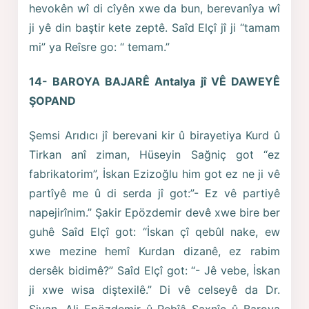
hevokên wî di cîyên xwe da bun, berevanîya wî
ji yê din baştir kete zeptê. Saîd Elçî jî ji “tamam
mi” ya Reîsre go: “ temam.”
14- BAROYA BAJARÊ Antalya jî VÊ DAWEYÊ
ŞOPAND
Şemsi Arıdıcı jî berevani kir û birayetiya Kurd û
Tirkan anî ziman, Hüseyin Sağniç got “ez
fabrikatorim”, İskan Ezizoğlu him got ez ne ji vê
partîyê me û di serda jî got:”- Ez vê partiyê
napejirînim.” Şakir Epözdemir devê xwe bire ber
guhê Saîd Elçî got: “İskan çî qebûl nake, ew
xwe mezine hemî Kurdan dizanê, ez rabim
dersêk bidimê?” Saîd Elçî got: “- Jê vebe, İskan
ji xwe wisa diştexilê.” Di vê celseyê da Dr.
Şivan, Ali Epözdemir û Rebîâ Saxnîç û Baroya