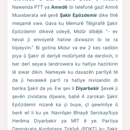
Nawenda PTT ya
Amedê
bi telefonê gazî Amirê
Muxeberata wê şevê
Şakir Epözdemir
dike tînê
meqamê xwe. Gava ku Memurê Têlgirafê Şakir
Epözdemir dikevê odeyê, Midûr dibêjê: “- ev
heval ji emniyetê hatine dixwazin bi te ra
bipeyvin.” Bi gotina Midur va ew 2 kes radibin
piya û Şakir di derîyê midûrîyetê da derdixin, li
ber derî seyara landrowera ku hatîye hazirkirin
lê siwar dikin. Nameyek ku daxazên partîyê tê
da ji hevalekê partî ra hatîye nivisandin di
berika Şakir da ye. Ew şev li
Diyarbekir
Şevek ji
şevên zivistana dijware, babê 4 zarokan Şakir
Epözdemir nizanê ka çi buye, çî qewimîye û
berê wî li ku ye. Navnîşan Bînayê Serokayîtıya
Herêma Diyarbekir ya MİT ê ye. Partiya
Demokrata Kurdistana Tirkîyê (PDKT) ku Şakir