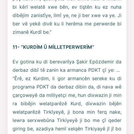
bi kêrî welatê xwe bên, ev tiştên ku ez nuha
dibêjim zanistîye, ilmî ye, ne ji ber xwe va ye. Ji
ber vê yekê divê ku li herêma me perwerde bi
zimanê Kurdî be.”
11- “KURDİM Û MİLLETPERWERİM”
Ev gotina ku di berevanîya Şakir Epözdemir da
derbaz dibî tê zanin ka armanca PDKT çî ye: ...
“Êrê, ez Kurdim, li gor armancên sereke ku di
programa PDKT da derbaz dibin da, di nava wê
çarçoweyê da milliyetçi me, hun dixwazin ji min
ra bibêjin welatparêzê Kurd, dixwazin bêjên
welatparêzê Tirkîyeyê, ji bona min ferq nake,
lewra serxwebûna Tirkiyeyê ji bo me çî qeder
giring be, azadiya hemî xelqên Tirkiyayê jî jî bo