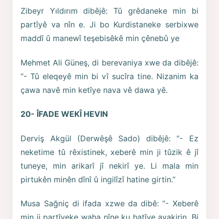
Zibeyr Yıldırım dibêjê: Tû grêdaneke min bi
partîyê va nîn e. Ji bo Kurdistaneke serbixwe
maddî û manewî teşebisêkê min çênebû ye
Mehmet Ali Güneş, di berevaniya xwe da dibêjê:
“- Tû eleqeyê min bi vî sucîra tine. Nizanim ka
çawa navê min ketîye nava vê dawa yê.
20- ÎFADE WEKÎ HEVIN
Derviş Akgül (Derwêşê Sado) dibêjê: “- Ez
neketime tû rêxistinek, xeberê min ji tûzik ê jî
tuneye, min arikarî jî nekirî ye. Li mala min
pirtukên minên dînî û ingilîzî hatine girtin.”
Musa Sağniç di ifada xzwe da dibê: “- Xeberê
min ji partîyeke waha nîne ku hatîye avakirin. Bi