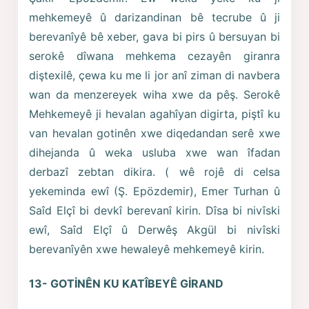
mehkemeyê û darizandinan bê tecrube û ji
berevanîyê bê xeber, gava bi pirs û bersuyan bi
serokê dîwana mehkema cezayên giranra
diştexilê, çewa ku me li jor anî ziman di navbera
wan da menzereyek wiha xwe da pêş. Serokê
Mehkemeyê ji hevalan agahîyan digirta, piştî ku
van hevalan gotinên xwe diqedandan serê xwe
dihejanda û weka usluba xwe wan îfadan
derbazî zebtan dikira. ( wê rojê di celsa
yekeminda ewî (Ş. Epözdemir), Emer Turhan û
Saîd Elçî bi devkî berevanî kirin. Dîsa bi nivîski
ewî, Saîd Elçî û Derwêş Akgül bi nivîski
berevanîyên xwe hewaleyê mehkemeyê kirin.
13- GOTİNÊN KU KATÎBEYÊ GİRAND