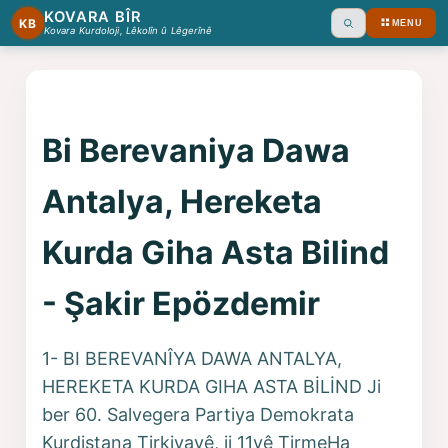
KOVARA BÎR
KB
MENU
Ara
Kovara Kurdoloji, Lêkolîn û Lêgerînê
Bi Berevaniya Dawa
Antalya, Hereketa
Kurda Giha Asta Bilind
- Şakir Epözdemir
1- BI BEREVANÎYA DAWA ANTALYA,
HEREKETA KURDA GIHA ASTA BİLİND Ji
ber 60. Salvegera Partiya Demokrata
Kurdistana Tirkiyayê, ji 11yê TirmeHa