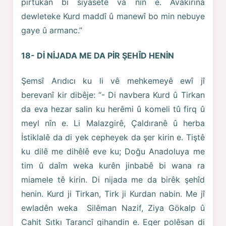
pirtûkan bi siyasetê va nîn e. Avakırına
dewleteke Kurd maddî û manewî bo min nebuye
gaye û armanc.”
18- Dİ NİJADA ME DA PİR ŞEHÎD HENİN
Şemsî Arıdıcı ku li vê mehkemeyê ewî jî
berevanî kir dibêje: “- Di navbera Kurd û Tirkan
da eva hezar salin ku herêmi û komeli tû firq û
meyl nîn e. Li Malazgirê, Çaldıranê û herba
İstiklalê da di yek cepheyek da şer kirin e. Tiştê
ku dilê me dihêlê eve ku; Doğu Anadoluya me
tim û daîm weka kurên jinbabê bi wana ra
miamele tê kirin. Di nijada me da birêk şehîd
henin. Kurd ji Tirkan, Tirk ji Kurdan nabin. Me jî
ewladên weka Silêman Nazif, Ziya Gökalp û
Cahit Sıtkı Tarancî gihandin e. Eger polêsan di