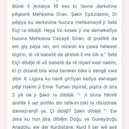
êlûnê li Antalya 16 kes bi hevra derketine
pêşberê Mehkema Gran. Şakir Epözdemir, Di
pêşîya ku derkevine huzura mehkemeyê ji Seîd
Elçî ra dibêjê: Heya îro kesek ji me derneketîye
huzura Mehkema Cezayê Giran, di pratîkê da
em giş peya nin, em nizanin ka çewa helwest
bigirin, di vê babetê da şîretek li me bik e.” Seîd
Elçî dibêjê di vê babetê da rê nîşanî kesî nadim,
kî çi dizanê bila wisa hereket bike û dengê xwe
dibir ê. Ligora ku navê girtîyan ketîye ewraqan
pêşî Hakim ji Emer Turhan dipirsê, piştra di sira
2 yê da ji Şakir ra dibêjê: “- Ji bona hikmê
sinifêk li ser sinifên din tehkim bikî te rêxistinek
damezrandî ye. Çi dibêjî? Şakir dibêjê “- Ew
dera ku hun jêra dibêjin Doğu ve Guneydoğu
Anadolu, ew der Kurdistane, Kurd li ser wê axê