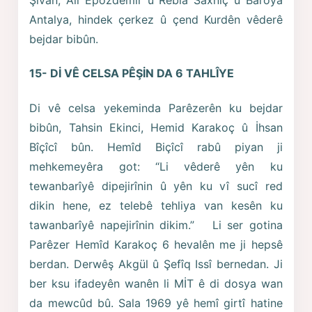
Antalya, hindek çerkez û çend Kurdên vêderê
bejdar bibûn.
15- Dİ VÊ CELSA PÊŞİN DA 6 TAHLÎYE
Di vê celsa yekeminda Parêzerên ku bejdar
bibûn, Tahsin Ekinci, Hemid Karakoç û İhsan
Bîçîcî bûn. Hemîd Biçîcî rabû piyan ji
mehkemeyêra got: “Li vêderê yên ku
tewanbarîyê dipejirînin û yên ku vî sucî red
dikin hene, ez telebê tehliya van kesên ku
tawanbarîyê napejirînin dikim.” Li ser gotina
Parêzer Hemîd Karakoç 6 hevalên me ji hepsê
berdan. Derwêş Akgül û Şefîq Issî bernedan. Ji
ber ksu ifadeyên wanên li MİT ê di dosya wan
da mewcûd bû. Sala 1969 yê hemî girtî hatine