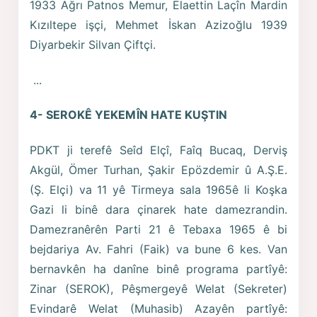
1933 Ağrı Patnos Memur, Elaettin Laçîn Mardin
Kızıltepe işçi, Mehmet İskan Azizoğlu 1939
Diyarbekir Silvan Çiftçi.
...
4- SEROKÊ YEKEMÎN HATE KUŞTIN
PDKT ji terefê Seîd Elçî, Faîq Bucaq, Derviş
Akgül, Ömer Turhan, Şakir Epözdemir û A.Ş.E.
(Ş. Elçi) va 11 yê Tirmeya sala 1965ê li Koşka
Gazi li binê dara çinarek hate damezrandin.
Damezranêrên Parti 21 ê Tebaxa 1965 ê bi
bejdariya Av. Fahri (Faik) va bune 6 kes. Van
bernavkên ha danîne binê programa partîyê:
Zinar (SEROK), Pêşmergeyê Welat (Sekreter)
Evindarê Welat (Muhasib) Azayên partîyê: