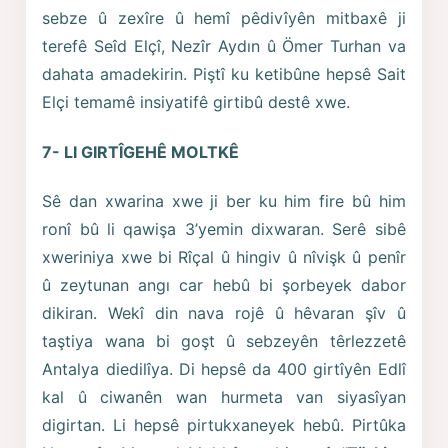
sebze û zexîre û hemî pêdivîyên mitbaxê ji
terefê Seîd Elçî, Nezîr Aydın û Ömer Turhan va
dahata amadekirin. Piştî ku ketibûne hepsê Sait
Elçi temamê insiyatifê girtibû destê xwe.
7- LI GIRTÎGEHÊ MOLTKÊ
Sê dan xwarina xwe ji ber ku him fire bû him
ronî bû li qawişa 3’yemin dixwaran. Serê sibê
xweriniya xwe bi Rîçal û hingiv û nîvişk û penîr
û zeytunan angı car hebû bi şorbeyek dabor
dikiran. Wekî din nava rojê û hêvaran şîv û
taştiya wana bi goşt û sebzeyên têrlezzetê
Antalya diedilîya. Di hepsê da 400 girtîyên Edlî
kal û ciwanên wan hurmeta van siyasîyan
digirtan. Li hepsê pirtukxaneyek hebû. Pirtûka