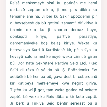
Reîsê mehkemeyê piştî ku gotinên me hemî
derbazê zeptan dikira, ji me pirs dikira ka
temame ane na. Ji ber ku Şakir Epözdemir pir
di heysebesê da bû gotibû “tamam”, difikirîya û
texmîn dikira ku ji sinoran derbaz buye,
donkişotî kirîye, partîyê parastîye,
qehremaniyeke boş belaş kirîye. Wexta ku
berevaniya Kurd û Kurdistanê kir, pê hisîya ku
hevayê salona mehkemeyê weka zirincê giran
bû. Dor hate Sekreterê Partîyê Seîd Elçî, (Kek
Saîd di rêza 9 yê da bû. Ş. Epözdemir) Ew
xetibêkê bê hempa bû, gava dest bi xeberdanê
kir Katibeya mehkemeyê xwe negirt girîya.
Tiştên ku wî jî got, tam weka gotina wî nekete
zaptê. Lê weka ku Reîs dûbare kir kete zeptê.
Ji berk u Tirkiya Seîd bêhtir sererast bû û