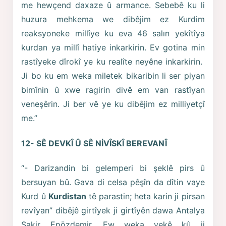
me hewçend daxaze û armance. Sebebê ku li
huzura mehkema we dibêjim ez Kurdim
reaksyoneke millîye ku eva 46 salın yekîtîya
kurdan ya millî hatiye inkarkirin. Ev gotina min
rastîyeke dîrokî ye ku realîte neyêne inkarkirin.
Ji bo ku em weka miletek bikaribin li ser piyan
bimînin û xwe ragirin divê em van rastîyan
veneşêrin. Ji ber vê ye ku dibêjim ez milliyetçî
me.”
12- SÊ DEVKÎ Û SÊ NİVÎSKÎ BEREVANÎ
“- Darizandin bi gelemperi bi şeklê pirs û
bersuyan bû. Gava di celsa pêşîn da dîtin vaye
Kurd û
Kurdistan
tê parastin; heta karin ji pirsan
revîyan” dibêjê girtîyek ji girtîyên dawa Antalya
Şakir Epözdemir. Ew weka yekê kû ji