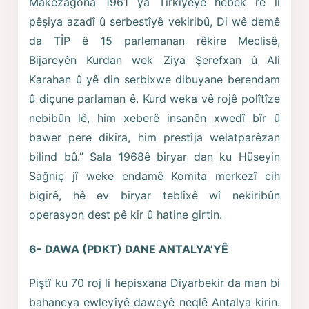
Makezagona 1961 ya Tirkiyeyê hebek rê li
pêşiya azadî û serbestîyê vekiribû, Di wê demê
da TİP ê 15 parlemanan rêkire Meclisê,
Bijareyên Kurdan wek Ziya Şerefxan û Ali
Karahan û yê din serbixwe dibuyane berendam
û diçune parlaman ê. Kurd weka vê rojê polîtîze
nebibûn lê, him xeberê insanên xwedî bîr û
bawer pere dikira, him prestîja welatparêzan
bilind bû.” Sala 1968ê biryar dan ku Hüseyin
Sağniç jî weke endamê Komita merkezî cih
bigirê, hê ev biryar teblîxê wî nekiribûn
operasyon dest pê kir û hatine girtin.
6- DAWA (PDKT) DANE ANTALYA’YÊ
Piştî ku 70 roj li hepisxana Diyarbekir da man bi
bahaneya ewleyîyê daweyê neqlê Antalya kirin.