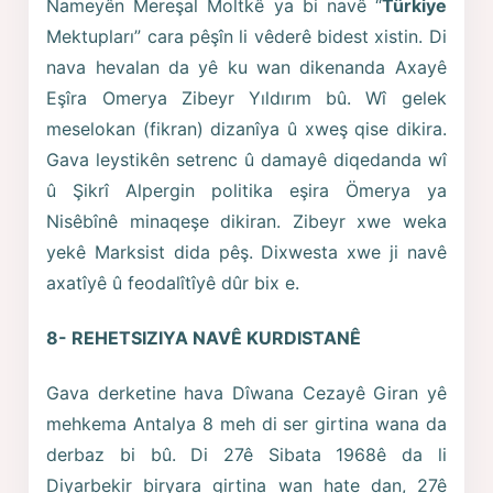
Nameyên Mereşal Moltkê ya bi navê “
Türkiye
Mektupları” cara pêşîn li vêderê bidest xistin. Di
nava hevalan da yê ku wan dikenanda Axayê
Eşîra Omerya Zibeyr Yıldırım bû. Wî gelek
meselokan (fikran) dizanîya û xweş qise dikira.
Gava leystikên setrenc û damayê diqedanda wî
û Şikrî Alpergin politika eşira Ömerya ya
Nisêbînê minaqeşe dikiran. Zibeyr xwe weka
yekê Marksist dida pêş. Dixwesta xwe ji navê
axatîyê û feodalîtîyê dûr bix e.
8- REHETSIZIYA NAVÊ KURDISTANÊ
Gava derketine hava Dîwana Cezayê Giran yê
mehkema Antalya 8 meh di ser girtina wana da
derbaz bi bû. Di 27ê Sibata 1968ê da li
Diyarbekir biryara girtina wan hate dan, 27ê