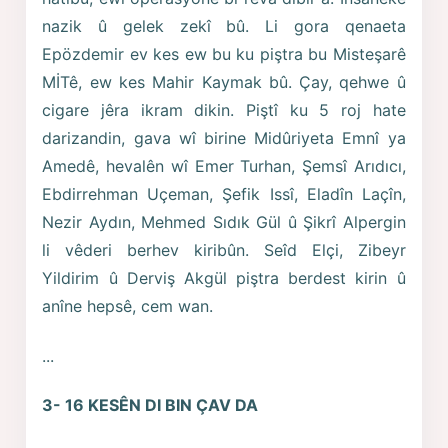
nazik û gelek zekî bû. Li gora qenaeta
Epözdemir ev kes ew bu ku piştra bu Misteşarê
MİTê, ew kes Mahir Kaymak bû. Çay, qehwe û
cigare jêra ikram dikin. Piştî ku 5 roj hate
darizandin, gava wî birine Midûriyeta Emnî ya
Amedê, hevalên wî Emer Turhan, Şemsî Arıdıcı,
Ebdirrehman Uçeman, Şefik Issî, Eladîn Laçîn,
Nezir Aydın, Mehmed Sıdık Gül û Şikrî Alpergin
li vêderi berhev kiribûn. Seîd Elçi, Zibeyr
Yildirim û Derviş Akgül piştra berdest kirin û
anîne hepsê, cem wan.
...
3- 16 KESÊN DI BIN ÇAV DA