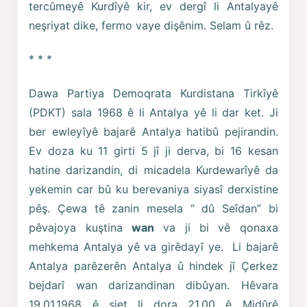
tercûmeyê Kurdîyê kir, ev dergî li Antalyayê
neşriyat dike, fermo vaye dişênim. Selam û rêz.
* * *
Dawa Partiya Demoqrata Kurdistana Tirkîyê
(PDKT) sala 1968 ê li Antalya yê li dar ket. Ji
ber ewleyîyê bajarê Antalya hatibû pejirandin.
Ev doza ku 11 girti 5 jî ji derva, bi 16 kesan
hatine darizandin, di micadela Kurdewarîyê da
yekemin car bû ku berevaniya siyasî derxistine
pêş. Çewa tê zanin mesela “ dû Seîdan” bi
pêvajoya kuştina
wan
va ji bi vê qonaxa
mehkema Antalya yê va girêdayî ye. Li bajarê
Antalya parêzerên Antalya û hindek jî Çerkez
bejdarî wan darizandinan dibûyan. Hêvara
19.01.1968 ê siet li dora 21.00 ê Midûrê