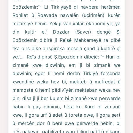
Epözdemir:“- Li Tirkiyayê di navbera herêmên
Rohilat û Roavada nawalên (uçirimên) kurên
metirsîyê henin. Yek ji van xalan ekonomî ye, ya
din kultir e.” Dozdar (Savcı) dengê Ş.
Epözdemir dibirê ji Reîsê Mehkemeyê ra dibê
“ka pirs bike pirsgirêka mesela çand û kultirê çî
ye.”... Reîs dipirsê Ş.Epözdemir dibêjê: “- Hun bi
zimanê xwe dixwînin, em jî bi zimanê we
dixwînin; eger li hemî derên Tirkîyê fersenda
xwendinê weka hev bî, mekteb û mufredat û
mamoste û hemî pêdivîyên mekteban weka hev
bin, dîsa jî ji ber ku em bi zimanê xwe perwerde
nabin li paş dimînin, heta ku Kurd bi zimanê
xwe, li gora urf û adet û toreta xwe, li gora şert
û mercên dor û berê xwe perwerde nebin, bi
pêş nakevin, qabiliyeta wan bilind nabî û nikarin