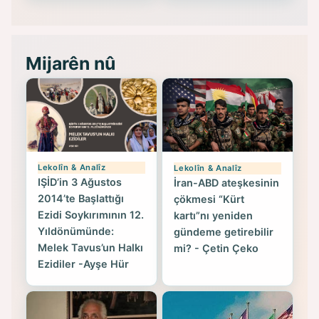
Mijarên nû
Lekolîn & Analîz
Lekolîn & Analîz
IŞİD’in 3 Ağustos
İran-ABD ateşkesinin
2014’te Başlattığı
çökmesi “Kürt
Ezidi Soykırımının 12.
kartı”nı yeniden
Yıldönümünde:
gündeme getirebilir
Melek Tavus’un Halkı
mi? - Çetin Çeko
Ezidiler -Ayşe Hür