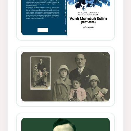
Memduh Selîmê Wanî (1887-1876)
Mihemed Mîhrî Hîlav ji afirênerên
rewşenbîriya nûjen e