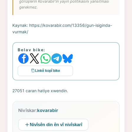
görüşlerin Kovarabir'in yayın politikasını yansıtması
gerekmez.
Kaynak:
https://kovarabir.com/13356/gun-isiginda-
vurmak/
Belav bike:
Linkê kopî bike
27051 caran hatiye xwendin.
Nivîskar:
kovarabir
Nivîsên din ên vî nivîskarî