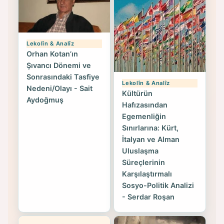
Lekolîn & Analîz
Orhan Kotan’ın
Şıvancı Dönemi ve
Sonrasındaki Tasfiye
Lekolîn & Analîz
Nedeni/Olayı - Sait
Kültürün
Aydoğmuş
Hafızasından
Egemenliğin
Sınırlarına: Kürt,
İtalyan ve Alman
Uluslaşma
Süreçlerinin
Karşılaştırmalı
Sosyo-Politik Analizi
- Serdar Roşan