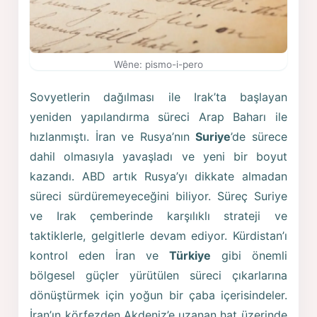
Wêne: pismo-i-pero
Sovyetlerin dağılması ile Irak’ta başlayan
yeniden yapılandırma süreci Arap Baharı ile
hızlanmıştı. İran ve Rusya’nın
Suriye
’de sürece
dahil olmasıyla yavaşladı ve yeni bir boyut
kazandı. ABD artık Rusya’yı dikkate almadan
süreci sürdüremeyeceğini biliyor. Süreç Suriye
ve Irak çemberinde karşılıklı strateji ve
taktiklerle, gelgitlerle devam ediyor. Kürdistan’ı
kontrol eden İran ve
Türkiye
gibi önemli
bölgesel güçler yürütülen süreci çıkarlarına
dönüştürmek için yoğun bir çaba içerisindeler.
İran’ın körfezden Akdeniz’e uzanan hat üzerinde