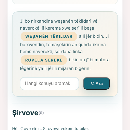
Ji bo nirxandina weşanên têkildarî vê
naverokê, ji kerema xwe serî li beşa
a li jêr bidin. Ji
WEŞANÊN TÊKILDAR
bo xwendin, temaşekirin an guhdarîkirina
hemû naverokê, serdana lînka
bikin an jî bi motora
RÛPELA SEREKE
lêgerînê ya li jêr li mijaran bigerin.
Arama yapın
Ara
Şirvove
(0)
Hêj şîrove nînin. Şiroveya yekem tu bike.