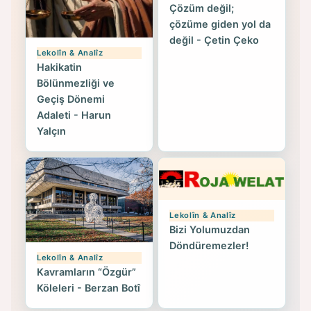
Çözüm değil;
çözüme giden yol da
değil - Çetin Çeko
Lekolîn & Analîz
Hakikatin
Bölünmezliği ve
Geçiş Dönemi
Adaleti - Harun
Yalçın
Lekolîn & Analîz
Bizi Yolumuzdan
Döndüremezler!
Lekolîn & Analîz
Kavramların “Özgür”
Köleleri - Berzan Botî