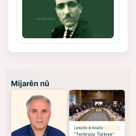
Memduh Selim ve Xoybûn
(Hoybun)’un Kuruluş Çalışmaları- 8
- Seîd Veroj
Mijarên nû
Lekolîn & Analîz
“Terörsüz Türkiye”