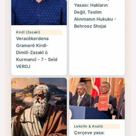
Yasası: Hakların
Değil, Teslim
Alınmanın Hukuku -
Behrooz Shojai
Kirdî (Zazakî)
Veracêkerdena
Gramerê Kirdî-
Dimilî-Zazakî û
Kurmancî - 7 - Seîd
VEROJ
Lekolîn & Analîz
Çerçeve yasa: