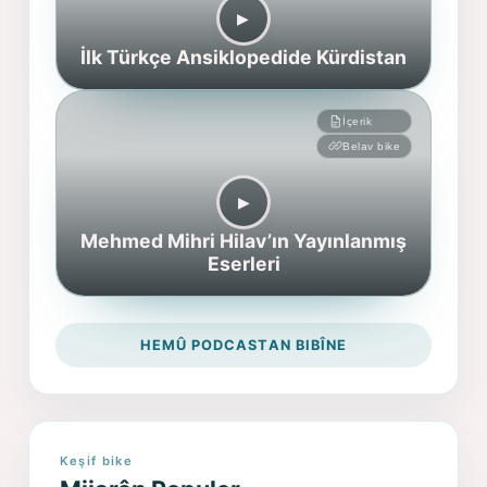
▶︎
İlk Türkçe Ansiklopedide Kürdistan
İçerik
Belav bike
▶︎
Mehmed Mihri Hilav’ın Yayınlanmış
Eserleri
HEMÛ PODCASTAN BIBÎNE
Keşif bike