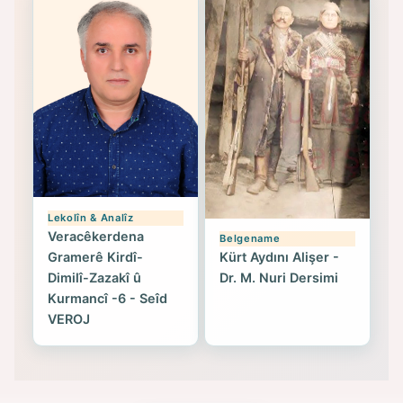
Lekolîn & Analîz
Veracêkerdena
Belgename
Gramerê Kirdî-
Kürt Aydını Alişer -
Dimilî-Zazakî û
Dr. M. Nuri Dersimi
Kurmancî -6 - Seîd
VEROJ