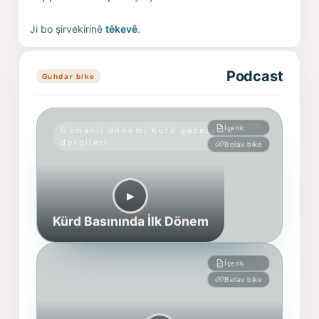
Ji bo şirvekirinê
têkevê
.
Podcast
Guhdar bike
İçerik
Osmanlı dönemi Kürd gazete ve
dergileri
Belav bike
▶︎
Kürd Basınında İlk Dönem
İçerik
Belav bike