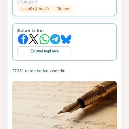
07.04.2017
Lekolîn & Analîz
Türkçe
Belav bike:
Linkê kopî bike
27051 caran hatiye xwendin.