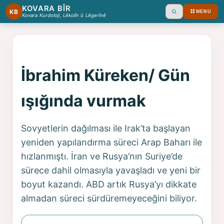
KOVARA BÎR
KB
MENU
Ara
Kovara Kurdoloji, Lêkolîn û Lêgerînê
İbrahim Küreken/ Gün
ışığında vurmak
Sovyetlerin dağılması ile Irak’ta başlayan
yeniden yapılandırma süreci Arap Baharı ile
hızlanmıştı. İran ve Rusya’nın Suriye’de
sürece dahil olmasıyla yavaşladı ve yeni bir
boyut kazandı. ABD artık Rusya’yı dikkate
almadan süreci sürdüremeyeceğini biliyor.