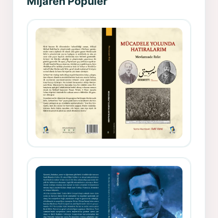
Mijarên Populer
Gazeteci, Yazar, Hukukçu ve
Siyasetçi Kimliğiyle Mevlanzade
Rıfat - Seîd Veroj