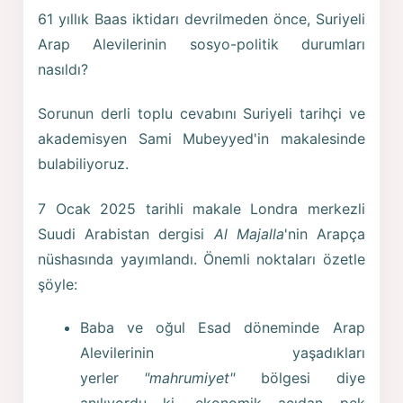
61 yıllık Baas iktidarı devrilmeden önce, Suriyeli
Arap Alevilerinin sosyo-politik durumları
nasıldı?
Sorunun derli toplu cevabını Suriyeli tarihçi ve
akademisyen Sami Mubeyyed'in makalesinde
bulabiliyoruz.
7 Ocak 2025 tarihli makale Londra merkezli
Suudi Arabistan dergisi
Al Majalla
'nin Arapça
nüshasında yayımlandı. Önemli noktaları özetle
şöyle:
Baba ve oğul Esad döneminde Arap
Alevilerinin yaşadıkları
yerler
"mahrumiyet"
bölgesi diye
anılıyordu ki, ekonomik açıdan pek