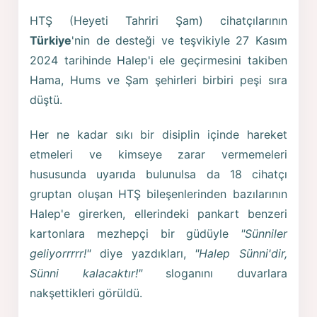
HTŞ (Heyeti Tahriri Şam) cihatçılarının
Türkiye
'nin de desteği ve teşvikiyle 27 Kasım
2024 tarihinde Halep'i ele geçirmesini takiben
Hama, Hums ve Şam şehirleri birbiri peşi sıra
düştü.
Her ne kadar sıkı bir disiplin içinde hareket
etmeleri ve kimseye zarar vermemeleri
hususunda uyarıda bulunulsa da 18 cihatçı
gruptan oluşan HTŞ bileşenlerinden bazılarının
Halep'e girerken, ellerindeki pankart benzeri
kartonlara mezhepçi bir güdüyle
"Sünniler
geliyorrrrr!"
diye yazdıkları,
"Halep Sünni'dir,
Sünni kalacaktır!"
sloganını duvarlara
nakşettikleri görüldü.