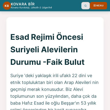
KOVARA BÎR
KB
MENU
Ara
Kovara Kurdoloji, Lêkolîn û Lêgerînê
Esad Rejimi Öncesi
Suriyeli Alevilerin
Durumu -Faik Bulut
Suriye 'deki yaklaşık irili ufaklı 22 dini ve
etnik topluluktan biri olan Arap Alevileri nin
geçmişi merak konusudur. Biz Alevi
toplumunun son yüzyılından, daha çok da
baba Hafız Esad ile oğlu Beşşar'ın 53 yıllık
rejimi öncesinden bir kesit sunacağız.