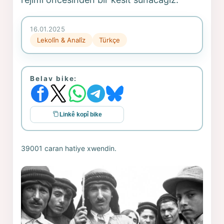
16.01.2025
Lekolîn & Analîz
Türkçe
Belav bike:
Linkê kopî bike
39001 caran hatiye xwendin.