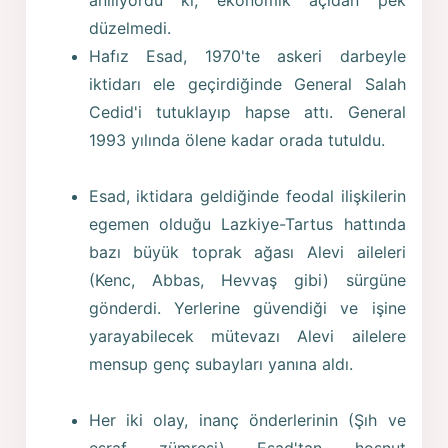
düzelmedi.
Hafız Esad, 1970'te askeri darbeyle
iktidarı ele geçirdiğinde General Salah
Cedid'i tutuklayıp hapse attı. General
1993 yılında ölene kadar orada tutuldu.
Esad, iktidara geldiğinde feodal ilişkilerin
egemen olduğu Lazkiye-Tartus hattında
bazı büyük toprak ağası Alevi aileleri
(Kenc, Abbas, Hevvaş gibi) sürgüne
gönderdi. Yerlerine güvendiği ve işine
yarayabilecek mütevazı Alevi ailelere
mensup genç subayları yanına aldı.
Her iki olay, inanç önderlerinin (Şıh ve
eşraf zümresi) Esad'tan hoşnut