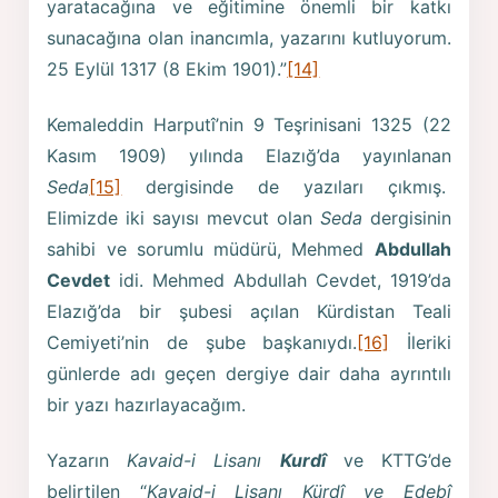
yaratacağına ve eğitimine önemli bir katkı
sunacağına olan inancımla, yazarını kutluyorum.
25 Eylül 1317 (8 Ekim 1901).”
[14]
Kemaleddin Harputî’nin 9 Teşrinisani 1325 (22
Kasım 1909) yılında Elazığ’da yayınlanan
Seda
[15]
dergisinde de yazıları çıkmış.
Elimizde iki sayısı mevcut olan
Seda
dergisinin
sahibi ve sorumlu müdürü, Mehmed
Abdullah
Cevdet
idi. Mehmed Abdullah Cevdet, 1919’da
Elazığ’da bir şubesi açılan Kürdistan Teali
Cemiyeti’nin de şube başkanıydı.
[16]
İleriki
günlerde adı geçen dergiye dair daha ayrıntılı
bir yazı hazırlayacağım.
Yazarın
Kavaid-i Lisanı
Kurdî
ve KTTG’de
belirtilen “
Kavaid-i Lisanı Kürdî ve Edebî