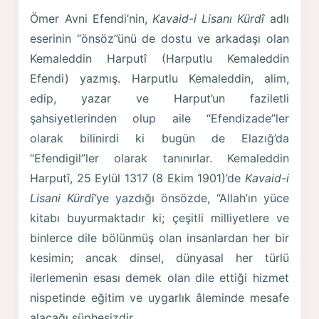
Ömer Avni Efendi’nin,
Kavaid-i Lisanı Kürdî
adlı
eserinin “önsöz”ünü de dostu ve arkadaşı olan
Kemaleddin Harputî (Harputlu Kemaleddin
Efendi) yazmış. Harputlu Kemaleddin, alim,
edip, yazar ve Harput’un faziletli
şahsiyetlerinden olup aile “Efendizade”ler
olarak bilinirdi ki bugün de Elazığ’da
“Efendigil”ler olarak tanınırlar. Kemaleddin
Harputî, 25 Eylül 1317 (8 Ekim 1901)’de
Kavaid-i
Lisani Kürdî’
ye yazdığı önsözde, “Allah’ın yüce
kitabı buyurmaktadır ki; çeşitli milliyetlere ve
binlerce dile bölünmüş olan insanlardan her bir
kesimin; ancak dinsel, dünyasal her türlü
ilerlemenin esası demek olan dile ettiği hizmet
nispetinde eğitim ve uygarlık âleminde mesafe
alacağı şüphesizdir.