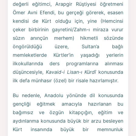
değerli eğitimci, Arapgir Rüştiyesi öğretmeni
Ömer Avni Efendi, bu gerçeği görerek, esasen
kendisi de Kürt olduğu için, yine (Hemcinsi
çeker birbirinin gayretini/Zahm-ı miraza vurur
sûzın anınçün merhem) hikmetli sözünde
öngörüldüğü üzere, Sultan’a bağlı
memleketlerde Kürtler’in yaşadığı yerlerin
ilkokullarında ders programlarına alınması
düşüncesiyle,
Kavaid-i Lisan-ı Kürdî
konusunda
ilk defa münhasır (özel) bir risale hazırlamıştır.
Bu nedenle, Anadolu yönünde dil konusunda
gençliği eğitmek amacıyla hazırlanan bu
bağımsız ve özgün kitapçığın, eğitim ve
aydınlanma konusunda büyük bir arzu besleyen
Kürt insanında büyük bir memnunluk