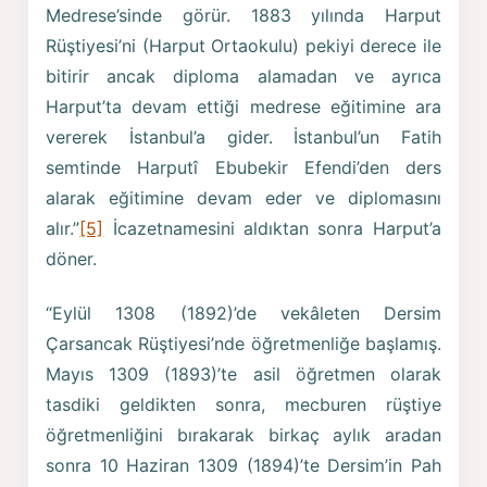
Medrese’sinde görür. 1883 yılında Harput
Rüştiyesi’ni (Harput Ortaokulu) pekiyi derece ile
bitirir ancak diploma alamadan ve ayrıca
Harput’ta devam ettiği medrese eğitimine ara
vererek İstanbul’a gider. İstanbul’un Fatih
semtinde Harputî Ebubekir Efendi’den ders
alarak eğitimine devam eder ve diplomasını
alır.”
[5]
İcazetnamesini aldıktan sonra Harput’a
döner.
“Eylül 1308 (1892)’de vekâleten Dersim
Çarsancak Rüştiyesi’nde öğretmenliğe başlamış.
Mayıs 1309 (1893)’te asil öğretmen olarak
tasdiki geldikten sonra, mecburen rüştiye
öğretmenliğini bırakarak birkaç aylık aradan
sonra 10 Haziran 1309 (1894)’te Dersim’in Pah