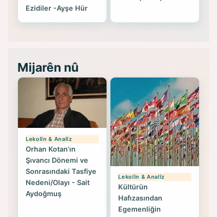
Ezidiler -Ayşe Hür
Mijarên nû
Lekolîn & Analîz
Orhan Kotan’ın
Şıvancı Dönemi ve
Sonrasındaki Tasfiye
Lekolîn & Analîz
Nedeni/Olayı - Sait
Kültürün
Aydoğmuş
Hafızasından
Egemenliğin