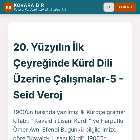
KOVARA BÎR
KB
MENU
Ara
Kovara Kurdoloji, Lêkolîn û Lêgerînê
20. Yüzyılın İlk
Çeyreğinde Kürd Dili
Üzerine Çalışmalar-5 -
Seîd Veroj
1900’ün başında yazılmış ilk Kürdçe gramer
kitabı: “ Kavaid-i Lisanı Kürdî ” ve Harputlu
Ömer Avni Efendi Bugünkü bilgilerimize
göre “Kavaid-i Lisanı Kürdî”, 1900’ün