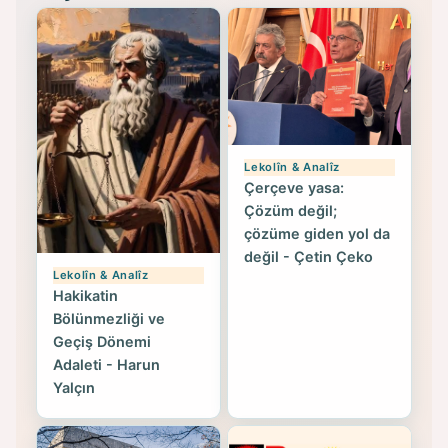
Lekolîn & Analîz
Çerçeve yasa:
Çözüm değil;
çözüme giden yol da
değil - Çetin Çeko
Lekolîn & Analîz
Hakikatin
Bölünmezliği ve
Geçiş Dönemi
Adaleti - Harun
Yalçın