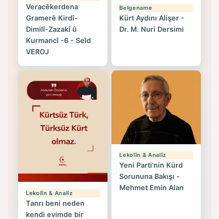
Veracêkerdena
Belgename
Gramerê Kirdî-
Kürt Aydını Alişer -
Dimilî-Zazakî û
Dr. M. Nuri Dersimi
Kurmancî -6 - Seîd
VEROJ
Lekolîn & Analîz
Yeni Parti'nin Kürd
Sorununa Bakışı -
Mehmet Emin Alan
Lekolîn & Analîz
Tanrı beni neden
kendi evimde bir