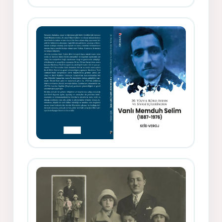
Gazeteci, Yazar, Hukukçu ve
Siyasetçi Kimliğiyle Mevlanzade
Rıfat - Seîd Veroj
Memduh Selîmê Wanî (1887-1876)