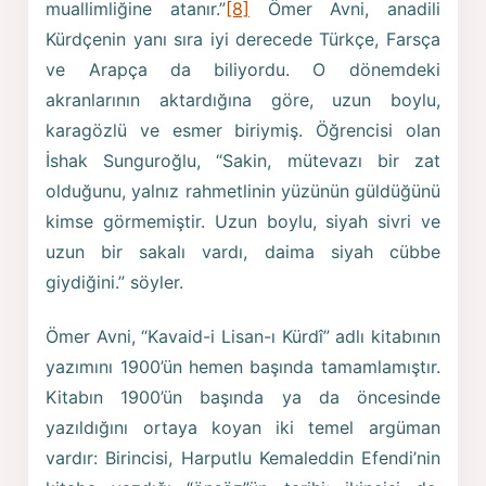
muallimliğine atanır.”
[8]
Ömer Avni, anadili
Kürdçenin yanı sıra iyi derecede Türkçe, Farsça
ve Arapça da biliyordu. O dönemdeki
akranlarının aktardığına göre, uzun boylu,
karagözlü ve esmer biriymiş. Öğrencisi olan
İshak Sunguroğlu, “Sakin, mütevazı bir zat
olduğunu, yalnız rahmetlinin yüzünün güldüğünü
kimse görmemiştir. Uzun boylu, siyah sivri ve
uzun bir sakalı vardı, daima siyah cübbe
giydiğini.” söyler.
Ömer Avni, “Kavaid-i Lisan-ı Kürdî” adlı kitabının
yazımını 1900’ün hemen başında tamamlamıştır.
Kitabın 1900’ün başında ya da öncesinde
yazıldığını ortaya koyan iki temel argüman
vardır: Birincisi, Harputlu Kemaleddin Efendi’nin