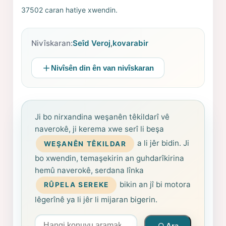
37502 caran hatiye xwendin.
Nivîskaran:
Seîd Veroj
,
kovarabir
Nivîsên din ên van nivîskaran
Ji bo nirxandina weşanên têkildarî vê
naverokê, ji kerema xwe serî li beşa
a li jêr bidin. Ji
WEŞANÊN TÊKILDAR
bo xwendin, temaşekirin an guhdarîkirina
hemû naverokê, serdana lînka
bikin an jî bi motora
RÛPELA SEREKE
lêgerînê ya li jêr li mijaran bigerin.
Arama yapın
Ara