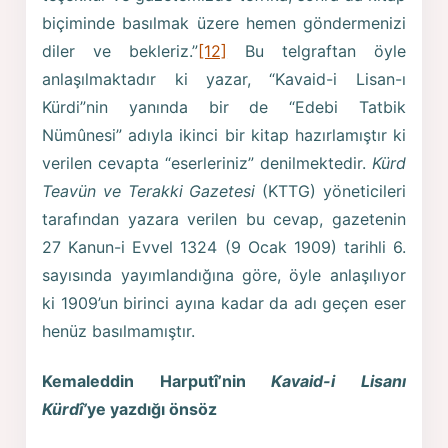
biçiminde basılmak üzere hemen göndermenizi
diler ve bekleriz.”
[12]
Bu telgraftan öyle
anlaşılmaktadır ki yazar, “Kavaid-i Lisan-ı
Kürdi”nin yanında bir de “Edebi Tatbik
Nümûnesi” adıyla ikinci bir kitap hazırlamıştır ki
verilen cevapta “eserleriniz” denilmektedir.
Kürd
Teavün ve Terakki Gazetesi
(KTTG) yöneticileri
tarafından yazara verilen bu cevap, gazetenin
27 Kanun-i Evvel 1324 (9 Ocak 1909) tarihli 6.
sayısında yayımlandığına göre, öyle anlaşılıyor
ki 1909’un birinci ayına kadar da adı geçen eser
henüz basılmamıştır.
Kemaleddin Harputî’nin
Kavaid-i Lisanı
Kürdî’
ye yazdığı önsöz