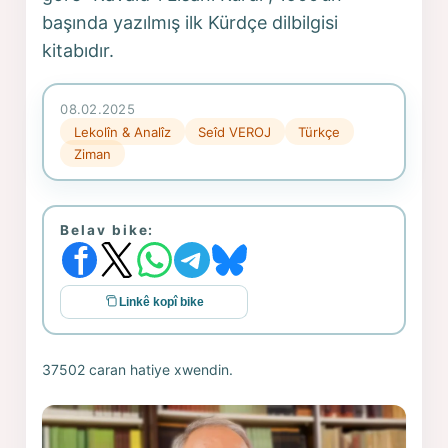
başında yazılmış ilk Kürdçe dilbilgisi
kitabıdır.
08.02.2025
Lekolîn & Analîz
Seîd VEROJ
Türkçe
Ziman
Belav bike:
Linkê kopî bike
37502 caran hatiye xwendin.