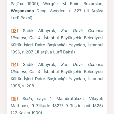
Paşîna 1909), Wergêr: M Emîn Bozarslan,
Weşanxana
Deng, Sweden, r. 327 (Ji Arşîva
Lutfî Baksî)
[13]
Sadık Albayrak,
Son Devir Osmanlı
Uleması, Cilt 4
, İstanbul Büyükşehir Belediyesi
Kültür İşleri Daire Başkanlığı Yayınları, İstanbul
1996, r. 207 (Ji arşîva Lutfî Baksî)
[14]
Sadık Albayrak,
Son Devir Osmanlı
Uleması, Cilt 4
, İstanbul Büyükşehir Belediyesi
Kültür İşleri Daire Başkanlığı Yayınları, İstanbul
1996, s. 208
[15]
Seda
, sayı: 1, Mamüratülaziz Vilayeti
Matbaası, 9 Zilkade 1327/ 9 Teşrinisani 1325/
(22 Kasım 1909)