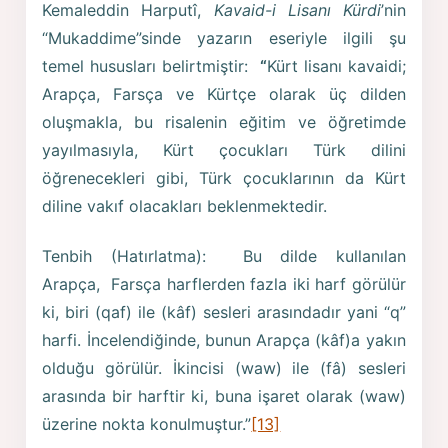
Kemaleddin Harputî,
Kavaid-i Lisanı Kürdi
’nin
“Mukaddime”sinde yazarın eseriyle ilgili şu
temel hususları belirtmiştir:
“
Kürt lisanı kavaidi;
Arapça, Farsça ve Kürtçe olarak üç dilden
oluşmakla, bu risalenin eğitim ve öğretimde
yayılmasıyla, Kürt çocukları Türk dilini
öğrenecekleri gibi, Türk çocuklarının da Kürt
diline vakıf olacakları beklenmektedir.
Tenbih (Hatırlatma): Bu dilde kullanılan
Arapça, Farsça harflerden fazla iki harf görülür
ki, biri (qaf) ile (kâf) sesleri arasındadır yani “q”
harfi. İncelendiğinde, bunun Arapça (kâf)a yakın
olduğu görülür. İkincisi (waw) ile (fâ) sesleri
arasında bir harftir ki, buna işaret olarak (waw)
üzerine nokta konulmuştur.”
[13]