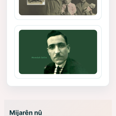
Mihemed Mîhrî Hîlav ji afirênerên
rewşenbîriya nûjen e
Memduh Selim ve Xoybûn
(Hoybun)’un Kuruluş Çalışmaları- 8
- Seîd Veroj
Mijarên nû