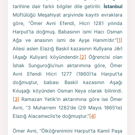
tarihine dair farklı bilgiler dile getirilir.
İstanbul
Müftülüğü Meşahiyat arşivinde kayıtlı evraklara
göre, “Ömer Avni Efendi, Hicri 1281 yılında
Harput’ta doğmuş. Babasının ismi Hacı Osman
Ağa ve anasının ismi de Ayşe Hanım’dır.”
[1]
Ailesi aslen Elazığ Baskil kazasının Kulîyana Jêrî
(Aşağı Kuliyan) köyündendir.
[2]
Öğrencisi olan
İshak Sunguroğlu’nun aktarımına göre, Ömer
Avni Efendi Hicri 1277 (1860)’ta Harput’ta
doğmuştur, babası Baskil kazasının Aşağı
Kıluşağı köyünden Osman Keya olarak bilinirdi.
[3]
Ramazan Yetik’in aktarımına göre ise Ömer
Avni, “3 Muharrem 1282’de (29 Mayıs 1865’te)
Elazığ Alacameclis’te doğmuştur.”
[4]
Ömer Avni, “Ölköğrenimini Harput’ta Kamil Paşa