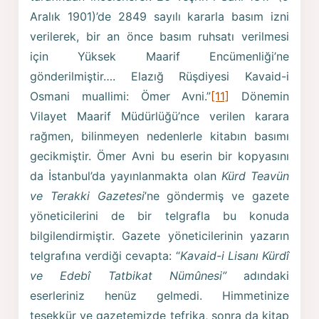
Aralık 1901)’de 2849 sayılı kararla basım izni
verilerek, bir an önce basım ruhsatı verilmesi
için Yüksek Maarif Encümenliği’ne
gönderilmiştir…. Elazığ Rüşdiyesi Kavaid-i
Osmani muallimi: Ömer Avni.”
[11]
Dönemin
Vilayet Maarif Müdürlüğü’nce verilen karara
rağmen, bilinmeyen nedenlerle kitabın basımı
gecikmiştir. Ömer Avni bu eserin bir kopyasını
da İstanbul’da yayınlanmakta olan
Kürd Teavün
ve Terakki Gazetesi
’ne göndermiş ve gazete
yöneticilerini de bir telgrafla bu konuda
bilgilendirmiştir. Gazete yöneticilerinin yazarın
telgrafına verdiği cevapta: “
Kavaid-i Lisanı Kürdî
ve Edebî Tatbikat Nümûnesi”
adındaki
eserleriniz henüz gelmedi. Himmetinize
teşekkür ve gazetemizde tefrika, sonra da kitap