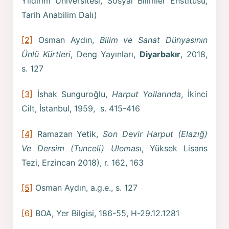
Yıldırım Üniversitesi, Sosyal Bilimler Enstitüsü,
Tarih Anabilim Dalı)
[2]
Osman Aydın,
Bilim ve Sanat Dünyasının
Ünlü Kürtleri
, Deng Yayınları,
Diyarbakır
, 2018,
s. 127
[3]
İshak Sunguroğlu,
Harput Yollarında
, İkinci
Cilt, İstanbul, 1959, s. 415-416
[4]
Ramazan Yetik,
Son Devir Harput (Elazığ)
Ve Dersim (Tunceli) Uleması
, Yüksek Lisans
Tezi, Erzincan 2018), r. 162, 163
[5]
Osman Aydın, a.g.e., s. 127
[6]
BOA, Yer Bilgisi, 186-55, H-29.12.1281