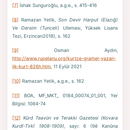
[7]
İshak Sunguroğlu, a.g.e., s. 415-416
[8]
Ramazan Yetik,
Son Devir Harput (Elazığ)
Ve Dersim (Tunceli) Uleması
, Yüksek Lisans
Tezi, Erzincan2018), s. 162
[9]
Osman Aydın,
http://www.rupelanu.org/kurtce-gramer-yazan-
ilk-kurt-826h.htm
, 11 Eylül 2021
[10]
Ramazan Yetik, a.g.e., s. 162
[11]
BOA, MF_MKT_ 0184_00074_01_001, Yer
Bilgisi: 1084-74
[12]
Kürd Teavün ve Terakki Gazetesi (Kovara
Kurdî-Tirkî 1908-1909),
sayı: 6 (9ê Kanûna