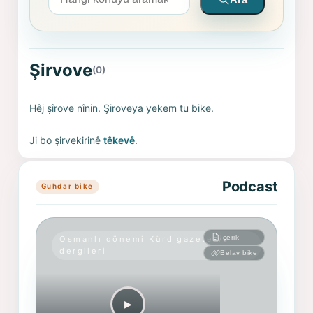
Şirvove
(0)
Hêj şîrove nînin. Şiroveya yekem tu bike.
Ji bo şirvekirinê
têkevê
.
Podcast
Guhdar bike
İçerik
Osmanlı dönemi Kürd gazete ve
dergileri
Belav bike
▶︎