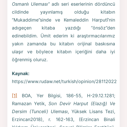
Osmanlı Uleması”
adlı seri eserlerinin dördüncü
cildinde yayınlamış olduğu kitabın
“Mukaddime”sinde ve Kemaleddin Harputî’nin
adıgeçen kitaba yazdığı “önsöz”den
edinebildim. Ümit ederim ki araştırmacılarımız
yakın zamanda bu kitabın orijinal baskısına
ulaşır ve böylece kitabın içeriğini daha iyi
öğrenmiş oluruz.
Kaynak:
https://www.rudaw.net/turkish/opinion/28112022
[1]
BOA, Yer Bilgisi, 186-55, H-29.12.1281;
Ramazan Yetik,
Son Devir Harput (Elazığ) Ve
Dersim (Tunceli) Uleması
, Yüksek Lisans Tezi,
Erzincan2018), r. 162-163, (Erzincan Binali