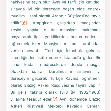
nahiyesine tayin olur. Aynı yıl terfi için katıldığı
sınavda iyi bir derecede başarı elde ederek
muallim-i sani olarak Arapgir Rüştiyesi’ne tayin
edilir.”
[6]
Arapgir’de çalışırken maaşından
kesinti yapılır, o da maaşiyet makamına
başvurarak ilgili yetkililerden bunun nedenini
öğrenmek ister. Maaşiyet makamı tarafından
verilen cevapta: “Terfi için İstanbul’a gelmesi
istendiğinden istifa ederek İstanbul’a gider. Bir
sene kadar medreselerde dersle meşgul
olduktan sonra, Darûlmualim sınavını iyi
dereceyle geçerek Türkçe Kavaid öğretmeni
olarak Elazığ Askeri Rüşdiyesi’ne tayini yapılır.
Bu gelişi takribi olarak 1318 (M. 1902/1903)
yıllarına tesadüf eder.
[7]
Aynı dönemde Elazığ
Askeri Rüştiyesi Mektebi Kavaid-i Osmani