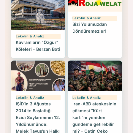
Lekolîn & Analîz
Bizi Yolumuzdan
Döndüremezler!
Lekolîn & Analîz
Kavramların “Özgür”
Köleleri - Berzan Botî
Lekolîn & Analîz
Lekolîn & Analîz
IŞİD’in 3 Ağustos
İran-ABD ateşkesinin
2014’te Başlattığı
çökmesi “Kürt
Ezidi Soykırımının 12.
kartı”nı yeniden
Yıldönümünde:
gündeme getirebilir
Melek Tavus’un Halkı
mi? - Çetin Çeko