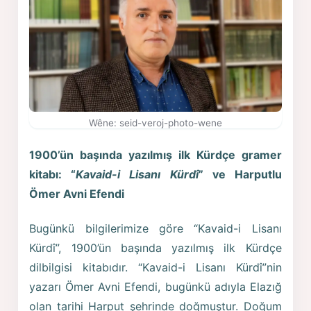
Wêne: seid-veroj-photo-wene
1900’ün başında yazılmış ilk Kürdçe gramer
kitabı:
“
Kavaid-i Lisanı Kürdî
” ve Harputlu
Ömer Avni Efendi
Bugünkü bilgilerimize göre “Kavaid-i Lisanı
Kürdî”, 1900’ün başında yazılmış ilk Kürdçe
dilbilgisi kitabıdır. “Kavaid-i Lisanı Kürdî”nin
yazarı Ömer Avni Efendi, bugünkü adıyla Elazığ
olan tarihi Harput şehrinde doğmuştur. Doğum