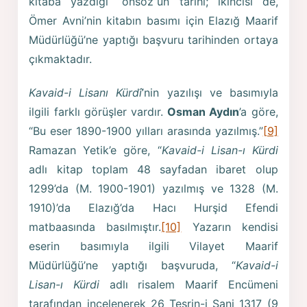
kitaba yazdığı “önsöz”ün tarihi; ikincisi de,
Ömer Avni’nin kitabın basımı için Elazığ Maarif
Müdürlüğü’ne yaptığı başvuru tarihinden ortaya
çıkmaktadır.
Kavaid-i Lisanı Kürdî
’nin yazılışı ve basımıyla
ilgili farklı görüşler vardır.
Osman Aydın
’a göre,
“Bu eser 1890-1900 yılları arasında yazılmış.”
[9]
Ramazan Yetik’e göre, “
Kavaid-i Lisan-ı Kürdi
adlı kitap toplam 48 sayfadan ibaret olup
1299’da (M. 1900-1901) yazılmış ve 1328 (M.
1910)’da Elazığ’da Hacı Hurşid Efendi
matbaasında basılmıştır.
[10]
Yazarın kendisi
eserin basımıyla ilgili Vilayet Maarif
Müdürlüğü’ne yaptığı başvuruda, “
Kavaid-i
Lisan-ı Kürdi
adlı risalem Maarif Encümeni
tarafından incelenerek 26 Teşrin-i Sani 1317 (9