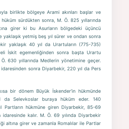
yla birlikte bölgeye Arami akınları başlar ve
e hüküm sürdükten sonra, M. Ö. 825 yıllarında
tına girer ki bu Asurların bölgedeki üçüncü
 yaklaşık yetmiş beş yıl sürer ve ondan sonra
ir yaklaşık 40 yıl da Urartuların (775-735)
üreli İskit egemenliğinden sonra başta Urartu
Ö. 630 yıllarında Medlerin yönetimine geçer.
 idaresinden sonra Diyarbekir, 220 yıl da Pers
 kısa bir dönem Büyük İskender’in hükmünde
yıl da Selevkoslar buraya hüküm eder. 140
yıl Partların hükmüne giren Diyarbekir, 85-69
n idaresinde kalır. M. Ö. 69 yılında Diyarbekir
iği altına girer ve zamanla Romalılar ile Partlar