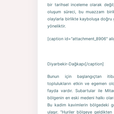
bir tarihsel inceleme olarak değil,
oluşum süreci, bu muazzam birik
olaylarla birlikte kayboluşa doğru 
yöneliktir.
[caption id="attachment_8906" ali
Diyarbekir-Dağkapı[/caption]
Bunun için başlangıçtan itib
toplulukların etkin ve egemen old
fayda vardır. Subartular ile Mita
bölgenin en eski medeni halkı olara
Bu kadim kavimlerin bölgedeki ge
ulaşır. “Huriler bölgeye geldikt