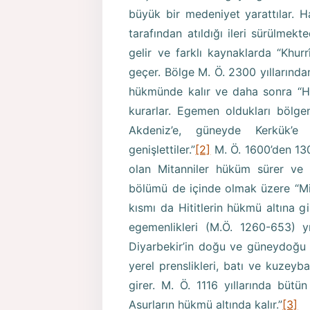
büyük bir medeniyet yarattılar. Ha
tarafından atıldığı ileri sürülmekted
gelir ve farklı kaynaklarda “Khurrî
geçer. Bölge M. Ö. 2300 yıllarından
hükmünde kalır ve daha sonra “Hu
kurarlar. Egemen oldukları bölge
Akdeniz’e, güneyde Kerkük’
genişlettiler.”
[2]
M. Ö. 1600’den 130
olan Mitanniler hüküm sürer ve 12
bölümü de içinde olmak üzere “Mita
kısmı da Hititlerin hükmü altına gi
egemenlikleri (M.Ö. 1260-653) 
Diyarbekir’in doğu ve güneydoğu b
yerel prenslikleri, batı ve kuzeyb
girer. M. Ö. 1116 yıllarında bütün
Asurların hükmü altında kalır.”
[3]