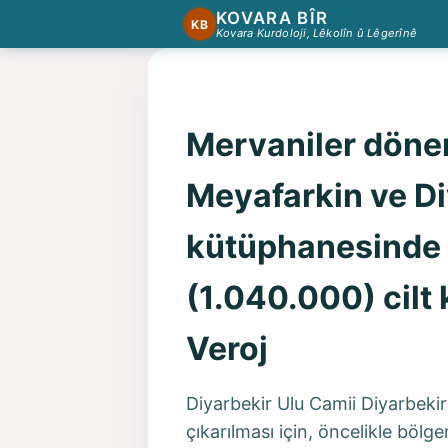
KOVARA BÎR
KB
Kovara Kurdoloji, Lêkolîn û Lêgerînê
Mervaniler dönem
Meyafarkin ve Di
kütüphanesinde b
(1.040.000) cilt
Veroj
Diyarbekir Ulu Camii Diyarbekir
çıkarılması için, öncelikle bölg