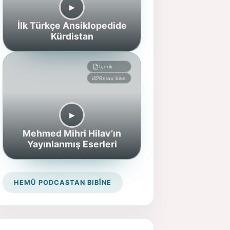
▶︎
İlk Türkçe Ansiklopedide
Kürdistan
İçerik
Belav bike
▶︎
Mehmed Mihri Hilav’ın
Yayınlanmış Eserleri
HEMÛ PODCASTAN BIBÎNE