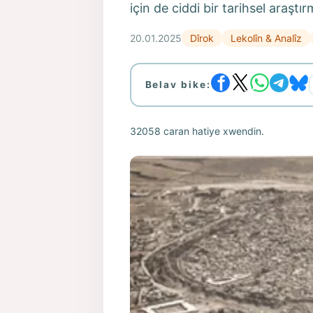
için de ciddi bir tarihsel araşt
20.01.2025
Dîrok
Lekolîn & Analîz
Belav bike:
32058 caran hatiye xwendin.