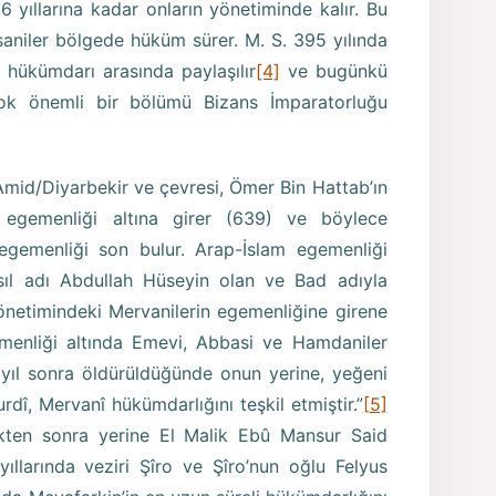
6 yıllarına kadar onların yönetiminde kalır. Bu
asaniler bölgede hüküm sürer. M. S. 395 yılında
 hükümdarı arasında paylaşılır
[4]
ve bugünkü
çok önemli bir bölümü Bizans İmparatorluğu
Amid/Diyarbekir ve çevresi, Ömer Bin Hattab’ın
m egemenliği altına girer (639) ve böylece
egemenliği son bulur. Arap-İslam egemenliği
sıl adı Abdullah Hüseyin olan ve Bad adıyla
netimindeki Mervanilerin egemenliğine girene
menliği altında Emevi, Abbasi ve Hamdaniler
t yıl sonra öldürüldüğünde onun yerine, yeğeni
dî, Mervanî hükümdarlığını teşkil etmiştir.”
[5]
kten sonra yerine El Malik Ebû Mansur Said
ıllarında veziri Şîro ve Şîro’nun oğlu Felyus