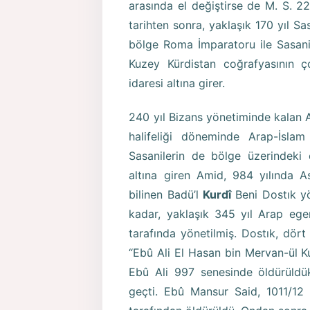
arasında el değiştirse de M. S. 22
tarihten sonra, yaklaşık 170 yıl S
bölge Roma İmparatoru ile Sasani
Kuzey Kürdistan coğrafyasının 
idaresi altına girer.
240 yıl Bizans yönetiminde kalan 
halifeliği döneminde Arap-İsla
Sasanilerin de bölge üzerindeki 
altına giren Amid, 984 yılında A
bilinen Badü’l
Kurdî
Beni Dostık yö
kadar, yaklaşık 345 yıl Arap ege
tarafında yönetilmiş. Dostık, dör
“Ebû Ali El Hasan bin Mervan-ül Kur
Ebû Ali 997 senesinde öldürüldü
geçti. Ebû Mansur Said, 1011/12 y