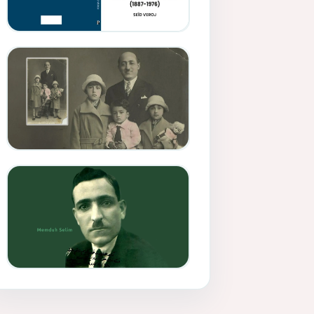
Memduh Selîmê Wanî (1887-
1876)
Mihemed Mîhrî Hîlav ji
afirênerên rewşenbîriya
nûjen e
Memduh Selim ve Xoybûn
(Hoybun)’un Kuruluş