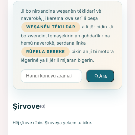
Ji bo nirxandina weşanên têkildarî vê
naverokê, ji kerema xwe serî li beşa
a li jêr bidin. Ji
WEŞANÊN TÊKILDAR
bo xwendin, temaşekirin an guhdarîkirina
hemû naverokê, serdana lînka
bikin an jî bi motora
RÛPELA SEREKE
lêgerînê ya li jêr li mijaran bigerin.
Arama yapın
Ara
Şirvove
(0)
Hêj şîrove nînin. Şiroveya yekem tu bike.