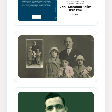
Memduh Selîmê Wanî (1887-1876)
Mihemed Mîhrî Hîlav ji afirênerên
rewşenbîriya nûjen e