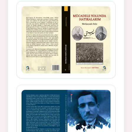
Gazeteci, Yazar, Hukukçu ve
Siyasetçi Kimliğiyle Mevlanzade
Rıfat - Seîd Veroj