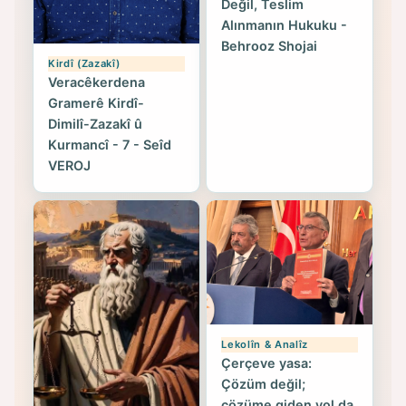
Değil, Teslim
Alınmanın Hukuku -
Behrooz Shojai
Kirdî (Zazakî)
Veracêkerdena
Gramerê Kirdî-
Dimilî-Zazakî û
Kurmancî - 7 - Seîd
VEROJ
Lekolîn & Analîz
Çerçeve yasa:
Çözüm değil;
çözüme giden yol da