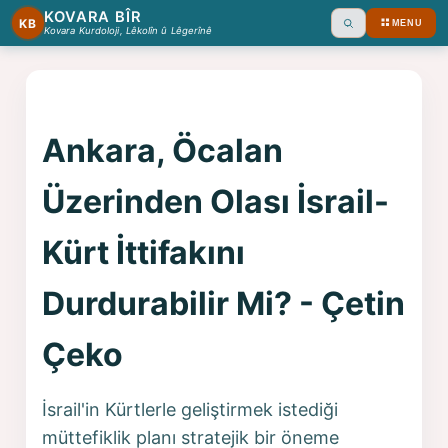
KOVARA BÎR
KB
MENU
Ara
Kovara Kurdoloji, Lêkolîn û Lêgerînê
Ankara, Öcalan
Üzerinden Olası İsrail-
Kürt İttifakını
Durdurabilir Mi? - Çetin
Çeko
İsrail'in Kürtlerle geliştirmek istediği
müttefiklik planı stratejik bir öneme