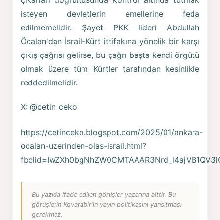
isteyen devletlerin emellerine feda
edilmemelidir. Şayet PKK lideri Abdullah
Öcalan'dan İsrail-Kürt ittifakına yönelik bir karşı
çıkış çağrısı gelirse, bu çağrı başta kendi örgütü
olmak üzere tüm Kürtler tarafından kesinlikle
reddedilmelidir.
X: @cetin_ceko
https://cetinceko.blogspot.com/2025/01/ankara-
ocalan-uzerinden-olas-israil.html?
fbclid=IwZXh0bgNhZW0CMTAAAR3Nrd_l4ajVB1QV
Bu yazıda ifade edilen görüşler yazarına aittir. Bu
görüşlerin Kovarabir'in yayın politikasını yansıtması
gerekmez.