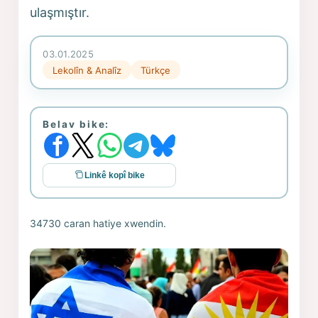
ulaşmıştır.
03.01.2025
Lekolîn & Analîz
Türkçe
Belav bike:
Linkê kopî bike
34730 caran hatiye xwendin.