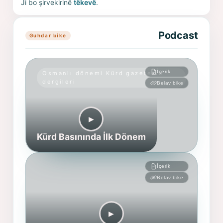
Ji bo şirvekirinê
têkevê
.
Podcast
Guhdar bike
İçerik
Osmanlı dönemi Kürd gazete ve
dergileri
Belav bike
▶︎
Kürd Basınında İlk Dönem
İçerik
Belav bike
▶︎