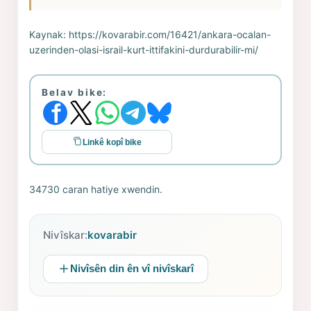
Kaynak:
https://kovarabir.com/16421/ankara-ocalan-
uzerinden-olasi-israil-kurt-ittifakini-durdurabilir-mi/
Belav bike:
Linkê kopî bike
34730 caran hatiye xwendin.
Nivîskar:
kovarabir
Nivîsên din ên vî nivîskarî