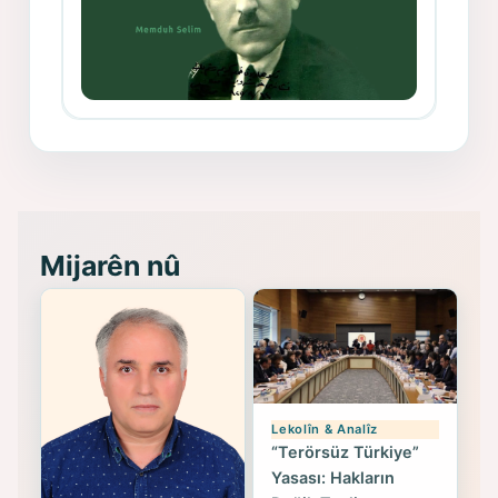
Memduh Selim ve Xoybûn
(Hoybun)’un Kuruluş Çalışmaları- 8
- Seîd Veroj
Mijarên nû
Lekolîn & Analîz
“Terörsüz Türkiye”
Yasası: Hakların