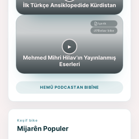
İlk Türkçe Ansiklopedide Kürdistan
İçerik
Belav bike
▶︎
Mehmed Mihri Hilav’ın Yayınlanmış
Eserleri
HEMÛ PODCASTAN BIBÎNE
Keşif bike
Mijarên Populer