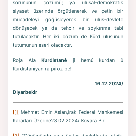
sorununun çözümü; ya ulusal-demokratik
siyaset üzerinde örgütlenerek ve çetin bir
mücadeleyi göğüsleyerek bir ulus-devlete
dönüşecek ya da tehcir ve soykırıma tabi
tutulacaktır. Her iki çözüm de Kürd ulusunun
tutumunun eseri olacaktır.
Roja Ala
Kurdistanê
ji hemû kurdan û
Kurdistanîyan ra pîroz be!
16.12.2024/
Diyarbekir
[1]
Mehmet Emin Aslan,Irak Federal Mahkemesi
Kararları Üzerine23.02.2024/ Kovara Bir
[2]
“Günümüzde bazı üniter devletlerde, etnik,