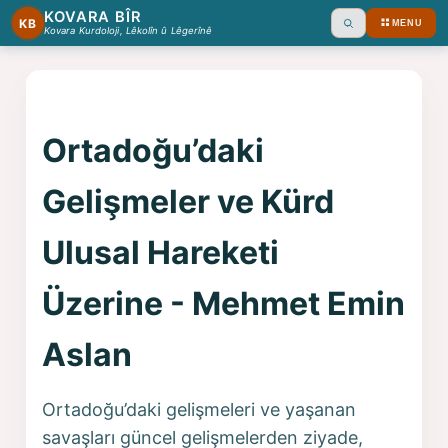
KOVARA BÎR
KB
MENU
Ara
Kovara Kurdoloji, Lêkolîn û Lêgerînê
Ortadoğu’daki
Gelişmeler ve Kürd
Ulusal Hareketi
Üzerine - Mehmet Emin
Aslan
Ortadoğu’daki gelişmeleri ve yaşanan
savaşları güncel gelişmelerden ziyade,