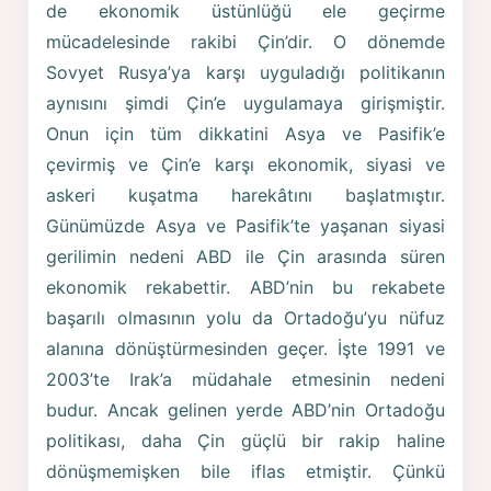
de ekonomik üstünlüğü ele geçirme
mücadelesinde rakibi Çin’dir. O dönemde
Sovyet Rusya’ya karşı uyguladığı politikanın
aynısını şimdi Çin’e uygulamaya girişmiştir.
Onun için tüm dikkatini Asya ve Pasifik’e
çevirmiş ve Çin’e karşı ekonomik, siyasi ve
askeri kuşatma harekâtını başlatmıştır.
Günümüzde Asya ve Pasifik’te yaşanan siyasi
gerilimin nedeni ABD ile Çin arasında süren
ekonomik rekabettir. ABD’nin bu rekabete
başarılı olmasının yolu da Ortadoğu’yu nüfuz
alanına dönüştürmesinden geçer. İşte 1991 ve
2003’te Irak’a müdahale etmesinin nedeni
budur. Ancak gelinen yerde ABD’nin Ortadoğu
politikası, daha Çin güçlü bir rakip haline
dönüşmemişken bile iflas etmiştir. Çünkü