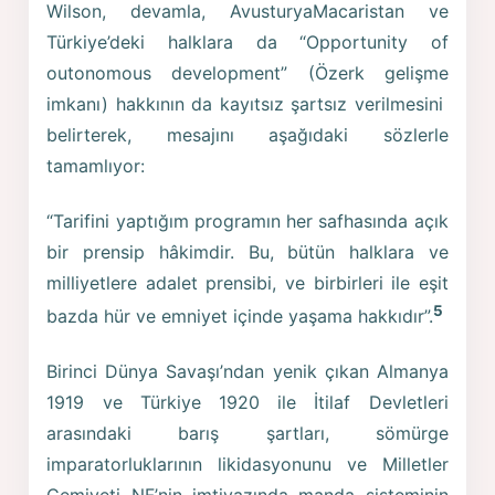
Wilson, devamla, AvusturyaMacaristan ve
Türkiye’deki halklara da “Opportunity of
outonomous development” (Özerk gelişme
imkanı) hakkının da kayıtsız şartsız verilmesini
belirterek, mesajını aşağıdaki sözlerle
tamamlıyor:
“Tarifini yaptığım programın her safhasında açık
bir prensip hâkimdir. Bu, bütün halklara ve
milliyetlere adalet prensibi, ve birbirleri ile eşit
5
bazda hür ve emniyet içinde yaşama hakkıdır”.
Birinci Dünya Savaşı’ndan yenik çıkan Almanya
1919 ve Türkiye 1920 ile İtilaf Devletleri
arasındaki barış şartları, sömürge
imparatorluklarının likidasyonunu ve Milletler
Cemiyeti NF’nin imtiyazında manda sisteminin