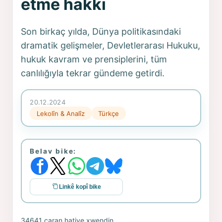
etme hakkı
Son birkaç yılda, Dünya politikasındaki
dramatik gelişmeler, Devletlerarası Hukuku,
hukuk kavram ve prensiplerini, tüm
canlılığıyla tekrar gündeme getirdi.
20.12.2024
Lekolîn & Analîz
Türkçe
Belav bike:
Linkê kopî bike
34641 caran hatiye xwendin.