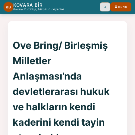
KOVARA BÎR
KB
MENU
Ara
Kovara Kurdoloji, Lêkolîn û Lêgerînê
Ove Bring/ Birleşmiş
Milletler
Anlaşması’nda
devletlerarası hukuk
ve halkların kendi
kaderini kendi tayin