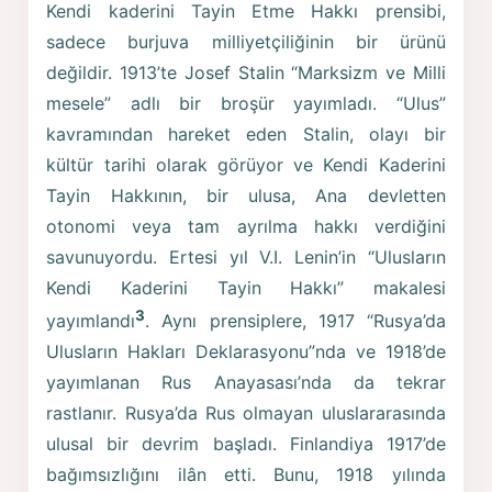
Kendi kaderini Tayin Etme Hakkı prensibi,
sadece burjuva milliyetçiliğinin bir ürünü
değildir. 1913’te Josef Stalin “Marksizm ve Milli
mesele” adlı bir broşür yayımladı. “Ulus”
kavramından hareket eden Stalin, olayı bir
kültür tarihi olarak görüyor ve Kendi Kaderini
Tayin Hakkının, bir ulusa, Ana devletten
otonomi veya tam ayrılma hakkı verdiğini
savunuyordu. Ertesi yıl V.I. Lenin’in “Ulusların
Kendi Kaderini Tayin Hakkı” makalesi
3
yayımlandı
. Aynı prensiplere, 1917 “Rusya’da
Ulusların Hakları Deklarasyonu”nda ve 1918’de
yayımlanan Rus Anayasası’nda da tekrar
rastlanır. Rusya’da Rus olmayan uluslararasında
ulusal bir devrim başladı. Finlandiya 1917’de
bağımsızlığını ilân etti. Bunu, 1918 yılında