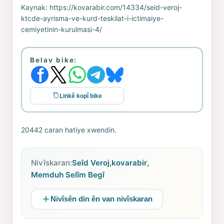
Kaynak:
https://kovarabir.com/14334/seid-veroj-
ktcde-ayrisma-ve-kurd-teskilat-i-ictimaiye-
cemiyetinin-kurulmasi-4/
Belav bike:
Linkê kopî bike
20442 caran hatiye xwendin.
Nivîskaran:
Seîd Veroj
,
kovarabir
,
Memduh Selîm Begî
Nivîsên din ên van nivîskaran