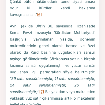
Çünkü bütün hükümetlerin temel siyasi amacı
odur ki Kürdler kendi haklarına
kavuşmasınlar.”
[6]
Aynı şekilde
Jîn
’in 36. sayısında Hizanizade
Kemal Fevzi imzasıyla “Kürdistan Muhtariyeti”
başlığıyla yayımlanan yazıda, dönemin
muktedirlerinin genel olarak basına ve özel
olarak da Kürd basınına uyguladıkları sansür
açıkça görülmektedir. Sözkonusu yazının birçok
kısmına sansür uygulanmıştır ve yazar sansür
uygulanan ilgili paragrafları şöyle belirtmiştir:
“39 satır sansürlenmiştir, 11 satır sansürlenmiştir,
24 satır sansürlenmiştir, 26 satır
sansürlenmiştir)
”
[7]
Bir yazıdan veya makaleden
yaklaşık yüz satır çıkarılmışsa artık o makalenin
halini siz düşünün.