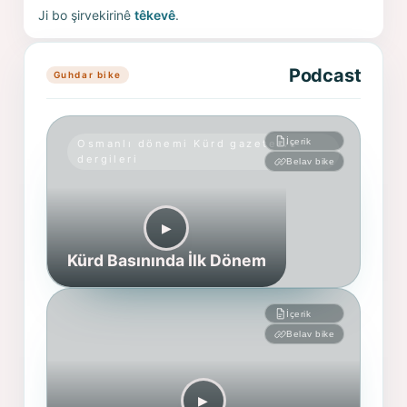
Ji bo şirvekirinê
têkevê
.
Podcast
Guhdar bike
İçerik
Osmanlı dönemi Kürd gazete ve
dergileri
Belav bike
▶︎
Kürd Basınında İlk Dönem
İçerik
Belav bike
▶︎