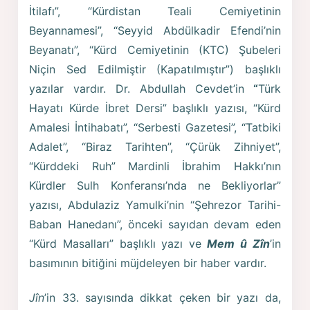
İtilafı”, “Kürdistan Teali Cemiyetinin
Beyannamesi”, “Seyyid Abdülkadir Efendi’nin
Beyanatı”, “Kürd Cemiyetinin (KTC) Şubeleri
Niçin Sed Edilmiştir (Kapatılmıştır”) başlıklı
yazılar vardır. Dr. Abdullah Cevdet’in
“
Türk
Hayatı Kürde İbret Dersi” başlıklı yazısı, “Kürd
Amalesi İntihabatı”, “Serbesti Gazetesi”, “Tatbiki
Adalet”, “Biraz Tarihten”, “Çürük Zihniyet”,
“Kürddeki Ruh” Mardinli İbrahim Hakkı’nın
Kürdler Sulh Konferansı’nda ne Bekliyorlar”
yazısı, Abdulaziz Yamulki’nin “Şehrezor Tarihi-
Baban Hanedanı”, önceki sayıdan devam eden
“Kürd Masalları” başlıklı yazı ve
Mem û Zîn
’in
basımının bitiğini müjdeleyen bir haber vardır.
Jîn
’in 33. sayısında dikkat çeken bir yazı da,