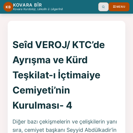
KOVARA BÎR
KB
MENU
Ara
Kovara Kurdoloji, Lêkolîn û Lêgerînê
Seîd VEROJ/ KTC’de
Ayrışma ve Kürd
Teşkilat-ı İçtimaiye
Cemiyeti’nin
Kurulması- 4
Diğer bazı çekişmelerin ve çelişkilerin yanı
sıra, cemiyet başkanı Seyyid Abdülkadir’in