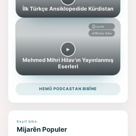
İlk Türkçe Ansiklopedide Kürdistan
İçerik
Belav bike
▶︎
Mehmed Mihri Hilav’ın Yayınlanmış
Eserleri
HEMÛ PODCASTAN BIBÎNE
Keşif bike
Mijarên Populer