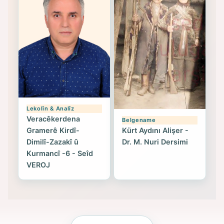
Lekolîn & Analîz
Veracêkerdena
Belgename
Gramerê Kirdî-
Kürt Aydını Alişer -
Dimilî-Zazakî û
Dr. M. Nuri Dersimi
Kurmancî -6 - Seîd
VEROJ