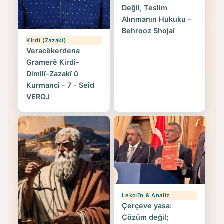
Değil, Teslim
Alınmanın Hukuku -
Behrooz Shojai
Kirdî (Zazakî)
Veracêkerdena
Gramerê Kirdî-
Dimilî-Zazakî û
Kurmancî - 7 - Seîd
VEROJ
Lekolîn & Analîz
Çerçeve yasa:
Çözüm değil;