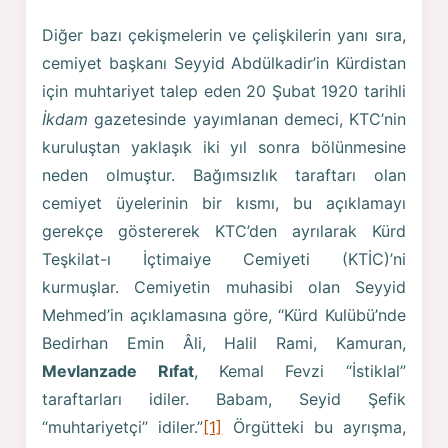
Diğer bazı çekişmelerin ve çelişkilerin yanı sıra,
cemiyet başkanı Seyyid Abdülkadir’in Kürdistan
için muhtariyet talep eden 20 Şubat 1920 tarihli
İkdam
gazetesinde yayımlanan demeci, KTC’nin
kuruluştan yaklaşık iki yıl sonra bölünmesine
neden olmuştur. Bağımsızlık taraftarı olan
cemiyet üyelerinin bir kısmı, bu açıklamayı
gerekçe göstererek KTC’den ayrılarak Kürd
Teşkilat-ı İçtimaiye Cemiyeti (KTİC)’ni
kurmuşlar. Cemiyetin muhasibi olan Seyyid
Mehmed’in açıklamasına göre, “Kürd Kulübü’nde
Bedirhan Emin Âli, Halil Rami, Kamuran,
Mevlanzade Rıfat
, Kemal Fevzi “İstiklal”
taraftarları idiler. Babam, Seyid Şefik
“muhtariyetçi” idiler.”
[1]
Örgütteki bu ayrışma,