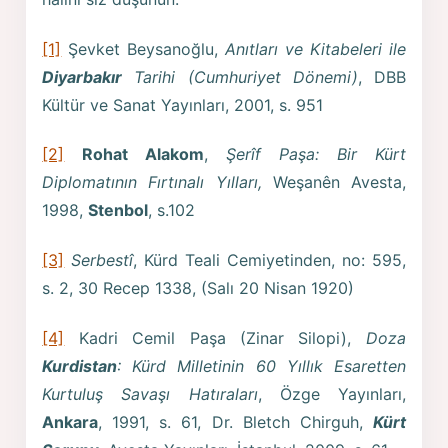
[1]
Şevket Beysanoğlu,
Anıtları ve Kitabeleri ile
Diyarbakır
Tarihi (Cumhuriyet Dönemi)
, DBB
Kültür ve Sanat Yayınları, 2001, s. 951
[2]
Rohat Alakom
,
Şerîf Paşa: Bir Kürt
Diplomatının Fırtınalı Yılları,
We­şanên Avesta,
1998,
Stenbol
, s.102
[3]
Serbestî
, Kürd Teali Cemiyetinden, no: 595,
s. 2, 30 Recep 1338, (Salı 20 Nisan 1920)
[4]
Kadri Cemil Paşa (Zinar Silopi),
Doza
Kurdistan
: Kürd Milletinin 60 Yıllık Esaretten
Kurtuluş Savaşı Hatıraları
, Özge Yayınları,
Ankara
, 1991, s. 61, Dr. Bletch Chirguh,
Kürt