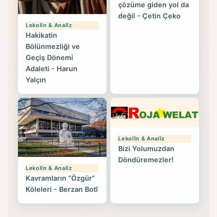
çözüme giden yol da
değil - Çetin Çeko
Lekolîn & Analîz
Hakikatin
Bölünmezliği ve
Geçiş Dönemi
Adaleti - Harun
Yalçın
Lekolîn & Analîz
Bizi Yolumuzdan
Döndüremezler!
Lekolîn & Analîz
Kavramların “Özgür”
Köleleri - Berzan Botî