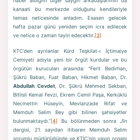
haber aldığım diğer saygın arkadaşlarımın da
kanaati bu merkezde olduğunu kendileriyle
temas neticesinde anladım. Esasen gelecek
hafta pazar günü yeniden seçim icra edilecek
ve netice o zaman tayin edecektir.
[3]
KTC’den ayrılanlar Kürd Teşkilat-ı İçtimaiye
Cemiyeti adıyla yeni bir örgüt kurdular ve bu
örgütün kurucuları arasında: “Ferit Bedirhan,
Şükrü Baban, Fuat Baban, Hikmet Baban, Dr.
Abdullah Cevdet
, Dr. Şükrü Mehmed Sekban,
Bitlisli Kemal Fevzi, Ekrem Cemil Paşa, Kerküklü
Necmettin Hüseyin, Mevlanzade Rıfat ve
Memduh Selim Bey gibi bilinen şahsiyetler
bulunmaktaydı.”
[4]
Bu bölünmeden sonra
Jîn
dergisi, 21. sayıdan itibaren Memduh Selim
sorumlu müdürlüğünde ve KTİC’nin yayın organı