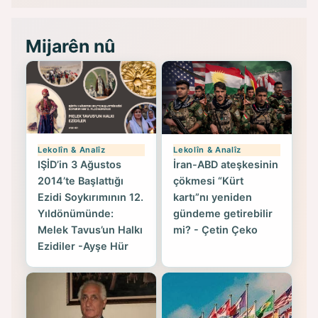
Mijarên nû
Lekolîn & Analîz
Lekolîn & Analîz
IŞİD’in 3 Ağustos
İran-ABD ateşkesinin
2014’te Başlattığı
çökmesi “Kürt
Ezidi Soykırımının 12.
kartı”nı yeniden
Yıldönümünde:
gündeme getirebilir
Melek Tavus’un Halkı
mi? - Çetin Çeko
Ezidiler -Ayşe Hür