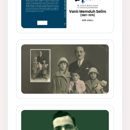
Memduh Selîmê Wanî (1887-1876)
Mihemed Mîhrî Hîlav ji afirênerên
rewşenbîriya nûjen e