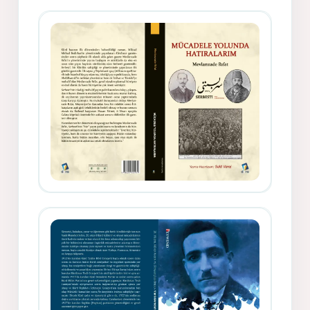
Gazeteci, Yazar, Hukukçu ve
Siyasetçi Kimliğiyle Mevlanzade
Rıfat - Seîd Veroj