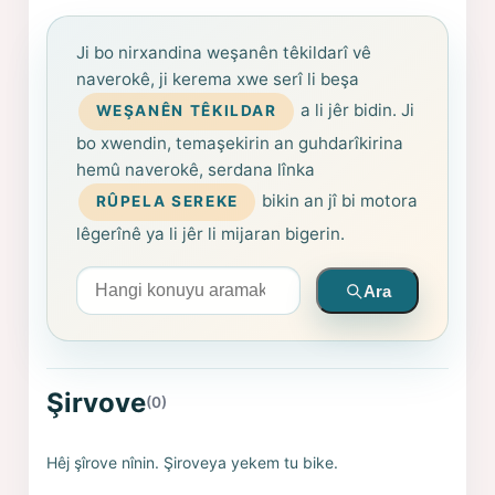
Ji bo nirxandina weşanên têkildarî vê
naverokê, ji kerema xwe serî li beşa
a li jêr bidin. Ji
WEŞANÊN TÊKILDAR
bo xwendin, temaşekirin an guhdarîkirina
hemû naverokê, serdana lînka
bikin an jî bi motora
RÛPELA SEREKE
lêgerînê ya li jêr li mijaran bigerin.
Arama yapın
Ara
Şirvove
(0)
Hêj şîrove nînin. Şiroveya yekem tu bike.