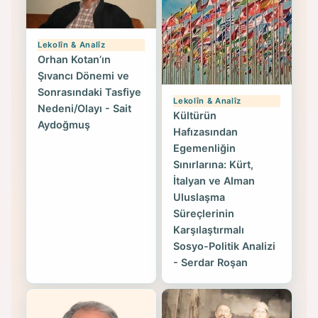
Lekolîn & Analîz
Orhan Kotan’ın
Şıvancı Dönemi ve
Sonrasındaki Tasfiye
Lekolîn & Analîz
Nedeni/Olayı - Sait
Kültürün
Aydoğmuş
Hafızasından
Egemenliğin
Sınırlarına: Kürt,
İtalyan ve Alman
Uluslaşma
Süreçlerinin
Karşılaştırmalı
Sosyo-Politik Analizi
- Serdar Roşan