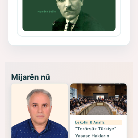
Memduh Selim ve Xoybûn
(Hoybun)’un Kuruluş Çalışmaları- 8
- Seîd Veroj
Mijarên nû
Lekolîn & Analîz
“Terörsüz Türkiye”
Yasası: Hakların