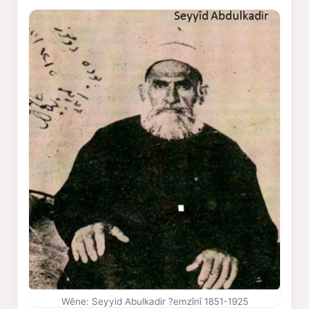
Wêne: Seyyid Abulkadir ?emzînî 1851-1925