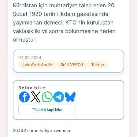
Kürdistan için muhtariyet talep eden 20
Şubat 1920 tarihli İkdam gazetesinde
yayımlanan demeci, KTC’nin kuruluştan
yaklaşık iki yıl sonra bölünmesine neden
olmuştur.
04.09.2024
Lekolîn & Analîz
Seîd VEROJ
Türkçe
Belav bike:
Linkê kopî bike
20442 caran hatiye xwendin.