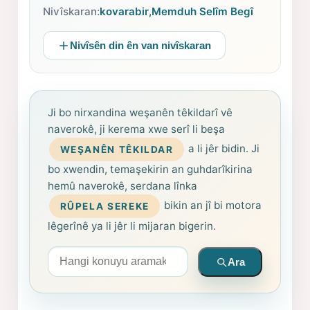
Nivîskaran:
kovarabir
,
Memduh Selîm Begî
Nivîsên din ên van nivîskaran
Ji bo nirxandina weşanên têkildarî vê
naverokê, ji kerema xwe serî li beşa
a li jêr bidin. Ji
WEŞANÊN TÊKILDAR
bo xwendin, temaşekirin an guhdarîkirina
hemû naverokê, serdana lînka
bikin an jî bi motora
RÛPELA SEREKE
lêgerînê ya li jêr li mijaran bigerin.
Arama yapın
Ara