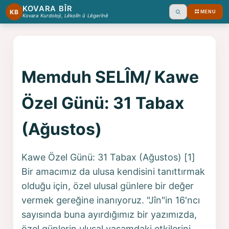
KOVARA BÎR
KB
MENU
Ara
Kovara Kurdoloji, Lêkolîn û Lêgerînê
Memduh SELÎM/ Kawe
Özel Günü: 31 Tabax
(Ağustos)
Kawe Özel Günü: 31 Tabax (Ağustos) [1]
Bir amacımız da ulusa kendisini tanıttırmak
olduğu için, özel ulusal günlere bir değer
vermek gereğine inanıyoruz. "Jîn"in 16'ncı
sayısında buna ayırdığımız bir yazımızda,
özel günlerin ulusal yaşamdaki etkilerini