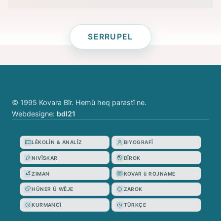
SERRUPEL
© 1995 Kovara Bîr. Hemû heq parastî ne.
Webdesigne:
bdl21
LÊKOLÎN & ANALÎZ
BIYOGRAFÎ
NIVÎSKAR
DÎROK
ZIMAN
KOVAR û ROJNAME
HÛNER Û WÊJE
ZAROK
KURMANCÎ
TÜRKÇE