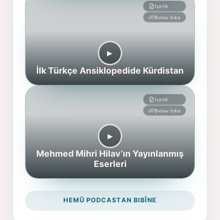
İçerik
Belav bike
▶︎
İlk Türkçe Ansiklopedide Kürdistan
İçerik
Belav bike
▶︎
Mehmed Mihri Hilav’ın Yayınlanmış
Eserleri
HEMÛ PODCASTAN BIBÎNE