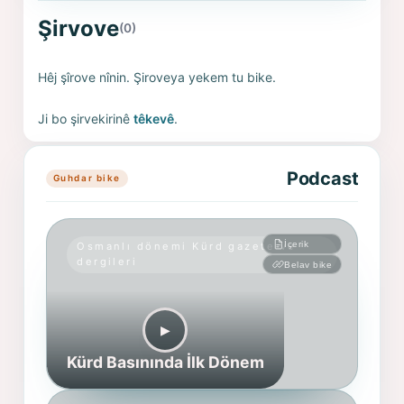
Şirvove
(0)
Hêj şîrove nînin. Şiroveya yekem tu bike.
Ji bo şirvekirinê
têkevê
.
Podcast
Guhdar bike
İçerik
Osmanlı dönemi Kürd gazete ve
dergileri
Belav bike
▶︎
Kürd Basınında İlk Dönem