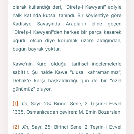
olarak kullandığı deri, "Direfş-i Kawyanî" adiyle
halk katında kutsal tanındı. Bir söylentiye göre
Kadisiye Savaşında Arapların eline geçen
"Direfş-i Kawyanî"den herkes bir parça keserek
uğurlu olsun diye korumak üzere aldığından,
bugün bayrak yoktur.
Kawe'nin Kürd olduğu, tarihsel incelemelerle
sabittir. Şu halde Kawe "ulusal kahramanımız",
Dehak'e karşı başkaldırdığı gün de bir "özel
günümüz" oluyor.
[1]
Jîn
, Sayı: 25: Birinci Sene, 2 Teşrin-i Evvel
1335, Osmanlıcadan çeviren: M. Emin Bozarslan
[2]
Jîn
, Sayı: 25: Birinci Sene, 2 Teşrin-i Evvel