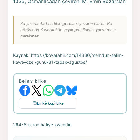
1335, Osmanlıcadan çeviren: M. Emin Bozarslan
Bu yazıda ifade edilen görüşler yazarına aittir. Bu
görüşlerin Kovarabir'in yayın politikasını yansıtması
gerekmez.
Kaynak:
https://kovarabir.com/14330/memduh-selim-
kawe-ozel-gunu-31-tabax-agustos/
Belav bike:
Linkê kopî bike
26478 caran hatiye xwendin.