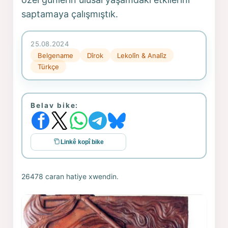
saptamaya çalışmıştık.
25.08.2024
Belgename
Dîrok
Lekolîn & Analîz
Türkçe
Belav bike:
Linkê kopî bike
26478 caran hatiye xwendin.