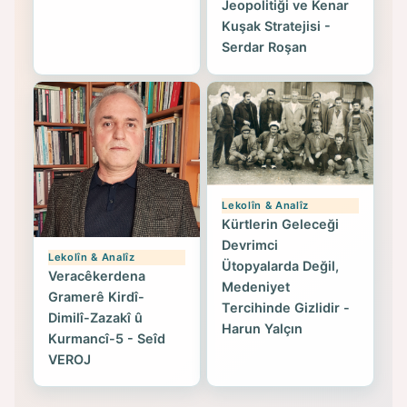
Jeopolitiği ve Kenar
Kuşak Stratejisi -
Serdar Roşan
Lekolîn & Analîz
Kürtlerin Geleceği
Devrimci
Lekolîn & Analîz
Ütopyalarda Değil,
Veracêkerdena
Medeniyet
Gramerê Kirdî-
Tercihinde Gizlidir -
Dimilî-Zazakî û
Harun Yalçın
Kurmancî-5 - Seîd
VEROJ