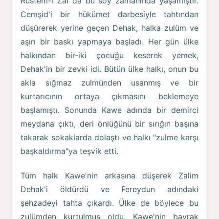
Rüstem-i Zal da bu soy zamanında yaşamıştır.
Cemşid'i bir hükümet darbesiyle tahtından
düşürerek yerine geçen Dehak, halka zulüm ve
aşırı bir baskı yapmaya başladı. Her gün ülke
halkından bir-iki çocuğu keserek yemek,
Dehak'in bir zevki idi. Bütün ülke halkı, onun bu
akla sığmaz zulmünden usanmış ve bir
kurtarıcının ortaya çıkmasını beklemeye
başlamıştı. Sonunda Kawe adında bir demirci
meydana çıktı, deri önlüğünü bir sırığın başına
takarak sokaklarda dolaştı ve halkı "zulme karşı
başkaldırma"ya teşvik etti.
Tüm halk Kawe'nin arkasına düşerek Zalim
Dehak'i öldürdü ve Fereydun adındaki
şehzadeyi tahta çıkardı. Ülke de böylece bu
zulümden kurtulmuş oldu. Kawe'nin bayrak