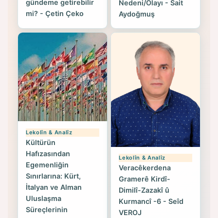
gündeme getirebilir
Nedeni/Olayı - Sait
mi? - Çetin Çeko
Aydoğmuş
Lekolîn & Analîz
Kültürün
Hafızasından
Lekolîn & Analîz
Egemenliğin
Veracêkerdena
Sınırlarına: Kürt,
Gramerê Kirdî-
İtalyan ve Alman
Dimilî-Zazakî û
Uluslaşma
Kurmancî -6 - Seîd
Süreçlerinin
VEROJ