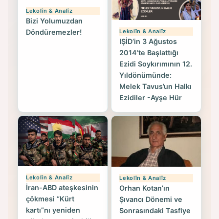
Lekolîn & Analîz
Bizi Yolumuzdan
Lekolîn & Analîz
Döndüremezler!
IŞİD’in 3 Ağustos
2014’te Başlattığı
Ezidi Soykırımının 12.
Yıldönümünde:
Melek Tavus’un Halkı
Ezidiler -Ayşe Hür
Lekolîn & Analîz
Lekolîn & Analîz
İran-ABD ateşkesinin
Orhan Kotan’ın
çökmesi “Kürt
Şıvancı Dönemi ve
kartı”nı yeniden
Sonrasındaki Tasfiye