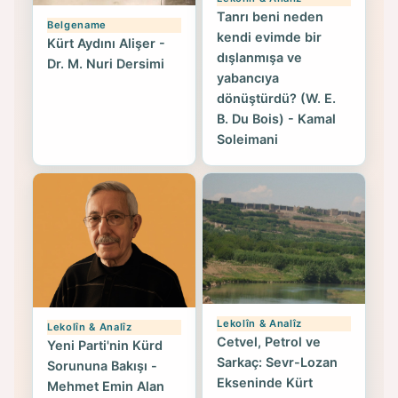
Tanrı beni neden
Belgename
kendi evimde bir
Kürt Aydını Alişer -
dışlanmışa ve
Dr. M. Nuri Dersimi
yabancıya
dönüştürdü? (W. E.
B. Du Bois) - Kamal
Soleimani
Lekolîn & Analîz
Lekolîn & Analîz
Cetvel, Petrol ve
Yeni Parti'nin Kürd
Sarkaç: Sevr-Lozan
Sorununa Bakışı -
Ekseninde Kürt
Mehmet Emin Alan