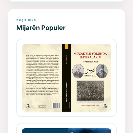
Keşif bike
Mijarên Populer
Gazeteci, Yazar, Hukukçu ve
Siyasetçi Kimliğiyle Mevlanzade
Rıfat - Seîd Veroj