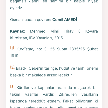
bağımsızlıklarını en samimi bir kalple niyaz
eyleriz.
Osmanlıcadan çeviren:
Cemil AMEDÎ
Kaynak:
Mehmed Mîhrî Hîlav û Kovara
Kurdistan, IBV Yayınları, 2015
[1]
Kurdistan,
no: 3, 25 Şubat 1335/25 Şubat
1919
[2]
Bilad-ı Cebel’in tarihçe, hudut ve tarihi önemi
başka bir makalede arzedilecektir.
[3]
Kürdler ve kaplanlar arasında müşterek bir
takım vasıflar vardır. Zikredilen vasıfların
ispatında tereddüt etmem. Fakat biliyorum ki
bizim kaplanlardan bu gibi vasıfları almışız