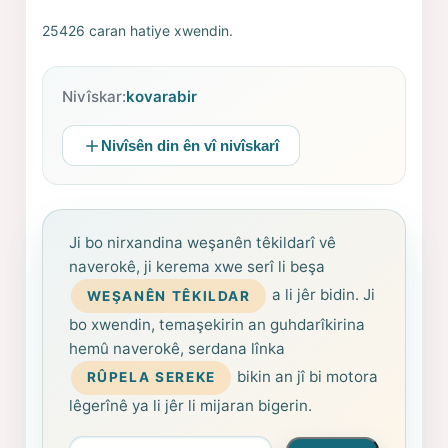
25426 caran hatiye xwendin.
Nivîskar:
kovarabir
Nivîsên din ên vî nivîskarî
Ji bo nirxandina weşanên têkildarî vê
naverokê, ji kerema xwe serî li beşa
a li jêr bidin. Ji
WEŞANÊN TÊKILDAR
bo xwendin, temaşekirin an guhdarîkirina
hemû naverokê, serdana lînka
bikin an jî bi motora
RÛPELA SEREKE
lêgerînê ya li jêr li mijaran bigerin.
Arama yapın