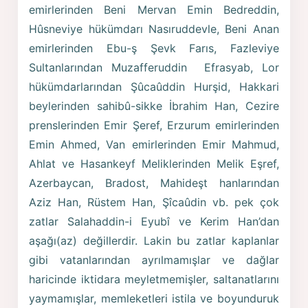
emirlerinden Beni Mervan Emin Bedreddin,
Hûsneviye hükümdarı Nasıruddevle, Beni Anan
emirlerinden Ebu-ş Şevk Farıs, Fazleviye
Sultanlarından Muzafferuddin Efrasyab, Lor
hükümdarlarından Şûcaûddin Hurşid, Hakkari
beylerinden sahibû-sikke İbrahim Han, Cezire
prenslerinden Emir Şeref, Erzurum emirlerinden
Emin Ahmed, Van emirlerinden Emir Mahmud,
Ahlat ve Hasankeyf Meliklerinden Melik Eşref,
Azerbaycan, Bradost, Mahideşt hanlarından
Aziz Han, Rüstem Han, Şîcaûdin vb. pek çok
zatlar Salahaddin-i Eyubî ve Kerim Han’dan
aşağı(az) değillerdir. Lakin bu zatlar kaplanlar
gibi vatanlarından ayrılmamışlar ve dağlar
haricinde iktidara meyletmemişler, saltanatlarını
yaymamışlar, memleketleri istila ve boyunduruk