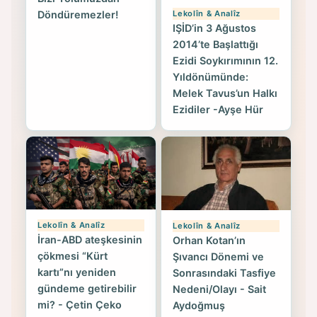
Lekolîn & Analîz
Döndüremezler!
IŞİD’in 3 Ağustos
2014’te Başlattığı
Ezidi Soykırımının 12.
Yıldönümünde:
Melek Tavus’un Halkı
Ezidiler -Ayşe Hür
Lekolîn & Analîz
Lekolîn & Analîz
İran-ABD ateşkesinin
Orhan Kotan’ın
çökmesi “Kürt
Şıvancı Dönemi ve
kartı”nı yeniden
Sonrasındaki Tasfiye
gündeme getirebilir
Nedeni/Olayı - Sait
mi? - Çetin Çeko
Aydoğmuş