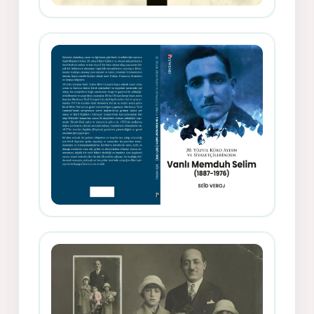
Gazeteci, Yazar, Hukukçu ve
Siyasetçi Kimliğiyle Mevlanzade
Rıfat - Seîd Veroj
Memduh Selîmê Wanî (1887-1876)