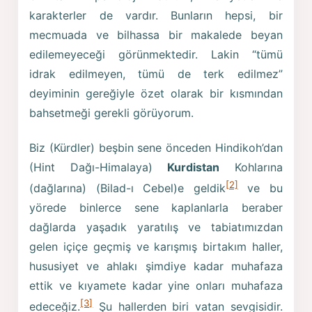
karakterler de vardır. Bunların hepsi, bir
mecmuada ve bilhassa bir makalede beyan
edilemeyeceği görünmektedir. Lakin “tümü
idrak edilmeyen, tümü de terk edilmez”
deyiminin gereğiyle özet olarak bir kısmından
bahsetmeği gerekli görüyorum.
Biz (Kürdler) beşbin sene önceden Hindikoh’dan
(Hint Dağı-Himalaya)
Kurdistan
Kohlarına
[2]
(dağlarına) (Bilad-ı Cebel)e geldik
ve bu
yörede binlerce sene kaplanlarla beraber
dağlarda yaşadık yaratılış ve tabiatımızdan
gelen içiçe geçmiş ve karışmış birtakım haller,
hususiyet ve ahlakı şimdiye kadar muhafaza
ettik ve kıyamete kadar yine onları muhafaza
[3]
edeceğiz.
Şu hallerden biri vatan sevgisidir.