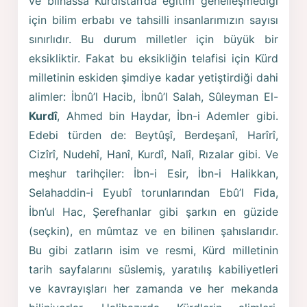
ve bilhassa Kürdistan’da eğitim genelleşmediği
için bilim erbabı ve tahsilli insanlarımızın sayısı
sınırlıdır. Bu durum milletler için büyük bir
eksikliktir. Fakat bu eksikliğin telafisi için Kürd
milletinin eskiden şimdiye kadar yetiştirdiği dahi
alimler: İbnû’l Hacib, İbnû’l Salah, Sûleyman El-
Kurdî
, Ahmed bin Haydar, İbn-i Ademler gibi.
Edebi türden de: Beytûşî, Berdeşanî, Harîrî,
Cizîrî, Nudehî, Hanî, Kurdî, Nalî, Rızalar gibi. Ve
meşhur tarihçiler: İbn-i Esir, İbn-i Halikkan,
Selahaddin-i Eyubî torunlarından Ebû’l Fida,
İbn’ul Hac, Şerefhanlar gibi şarkın en güzide
(seçkin), en mûmtaz ve en bilinen şahıslarıdır.
Bu gibi zatların isim ve resmi, Kürd milletinin
tarih sayfalarını süslemiş, yaratılış kabiliyetleri
ve kavrayışları her zamanda ve her mekanda