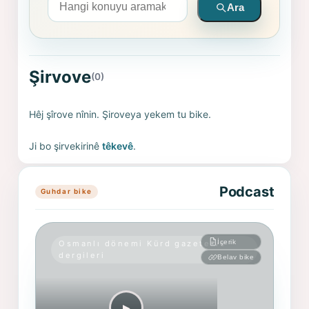
Ara
Şirvove
(0)
Hêj şîrove nînin. Şiroveya yekem tu bike.
Ji bo şirvekirinê
têkevê
.
Podcast
Guhdar bike
İçerik
Osmanlı dönemi Kürd gazete ve
dergileri
Belav bike
▶︎