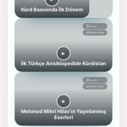
Kürd Basınında İlk Dönem
İçerik
Belav bike
▶︎
İlk Türkçe Ansiklopedide Kürdistan
İçerik
Belav bike
▶︎
Mehmed Mihri Hilav’ın Yayınlanmış
Eserleri