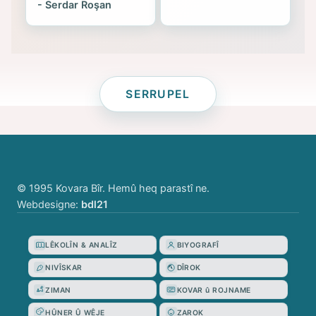
- Serdar Roşan
SERRUPEL
© 1995 Kovara Bîr. Hemû heq parastî ne.
Webdesigne:
bdl21
LÊKOLÎN & ANALÎZ
BIYOGRAFÎ
NIVÎSKAR
DÎROK
ZIMAN
KOVAR û ROJNAME
HÛNER Û WÊJE
ZAROK