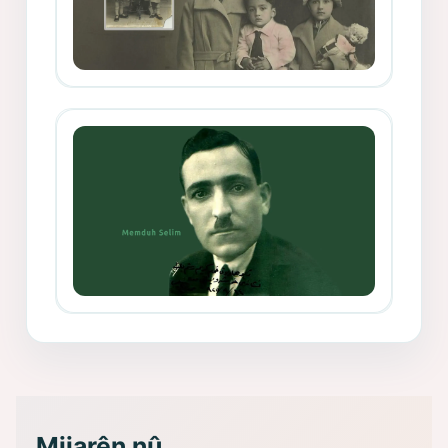
Mihemed Mîhrî Hîlav ji afirênerên
rewşenbîriya nûjen e
Memduh Selim ve Xoybûn
(Hoybun)’un Kuruluş Çalışmaları- 8
- Seîd Veroj
Mijarên nû