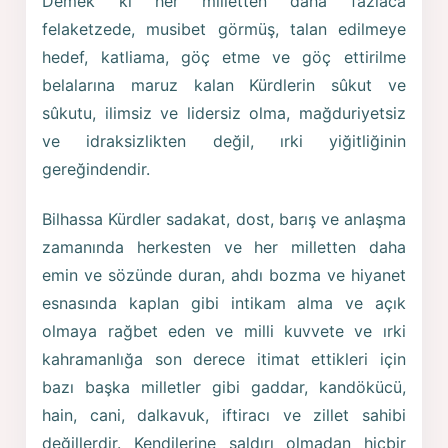
Demek ki her milletten daha fazlaca
felaketzede, musibet görmüş, talan edilmeye
hedef, katliama, göç etme ve göç ettirilme
belalarına maruz kalan Kürdlerin sûkut ve
sûkutu, ilimsiz ve lidersiz olma, mağduriyetsiz
ve idraksizlikten değil, ırki yiğitliğinin
gereğindendir.
Bilhassa Kürdler sadakat, dost, barış ve anlaşma
zamanında herkesten ve her milletten daha
emin ve sözünde duran, ahdı bozma ve hiyanet
esnasında kaplan gibi intikam alma ve açık
olmaya rağbet eden ve milli kuvvete ve ırki
kahramanlığa son derece itimat ettikleri için
bazı başka milletler gibi gaddar, kandökücü,
hain, cani, dalkavuk, iftiracı ve zillet sahibi
değillerdir. Kendilerine saldırı olmadan hiçbir