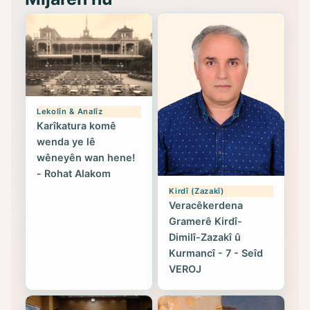
Lekolîn & Analîz
Karîkatura komê
wenda ye lê
wêneyên wan hene!
- Rohat Alakom
Kirdî (Zazakî)
Veracêkerdena
Gramerê Kirdî-
Dimilî-Zazakî û
Kurmancî - 7 - Seîd
VEROJ