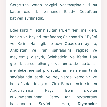
Gerçekten vatan sevgisi vasıtasıyladır ki şu
kadar uzun bir zamanda Bilad-ı Cebel’den
katiyen ayrılmadık.
Eğer Kürd milletinin sultanları, emirleri, melikleri,
hanları ve beyleri tarafından; Selahaddîn-î Eyûbî
ve Kerîm Han gibi bilad-ı Cebelden ayrılıp,
Arabistan ve İran sahralarına rağbet ve
meyletmiş olsaydı, Selahaddîn ve Kerim Han
gibi binlerce cihangir ve emsalsiz sultanlar
memleketlere sahip olacak, isimleri alemin tarih
sayfalarında sabit ve beyinlerde yeredinir ve
her ağızda dolaşırdı. Zira Baban emirlerinden
Abdurrahman Paşa, Beni Erdelan
hükümdarlarından Hûsrev Han, Beytiyardini
hanlarından Seyfetin Han,
Diyarbekir