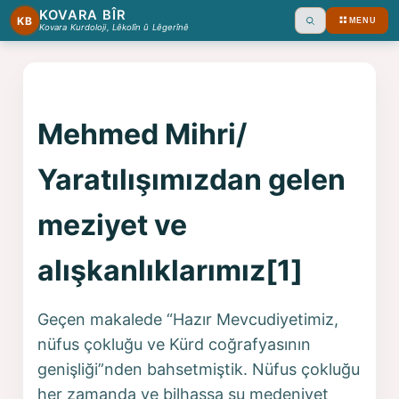
KOVARA BÎR
KB
MENU
Ara
Kovara Kurdoloji, Lêkolîn û Lêgerînê
Mehmed Mihri/
Yaratılışımızdan gelen
meziyet ve
alışkanlıklarımız[1]
Geçen makalede “Hazır Mevcudiyetimiz,
nüfus çokluğu ve Kürd coğrafyasının
genişliği”nden bahsetmiştik. Nüfus çokluğu
her zamanda ve bilhassa şu medeniyet