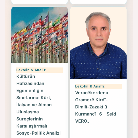
Lekolîn & Analîz
Kültürün
Hafızasından
Lekolîn & Analîz
Egemenliğin
Veracêkerdena
Sınırlarına: Kürt,
Gramerê Kirdî-
İtalyan ve Alman
Dimilî-Zazakî û
Uluslaşma
Kurmancî -6 - Seîd
Süreçlerinin
VEROJ
Karşılaştırmalı
Sosyo-Politik Analizi