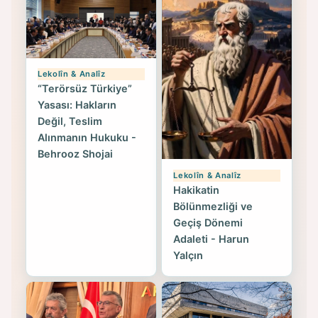
Lekolîn & Analîz
“Terörsüz Türkiye”
Yasası: Hakların
Değil, Teslim
Alınmanın Hukuku -
Behrooz Shojai
Lekolîn & Analîz
Hakikatin
Bölünmezliği ve
Geçiş Dönemi
Adaleti - Harun
Yalçın