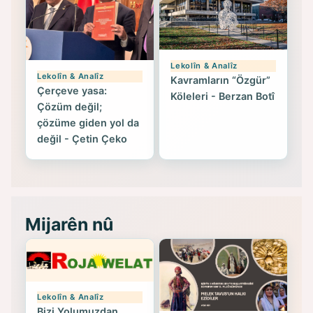
Lekolîn & Analîz
Lekolîn & Analîz
Kavramların “Özgür”
Çerçeve yasa:
Köleleri - Berzan Botî
Çözüm değil;
çözüme giden yol da
değil - Çetin Çeko
Mijarên nû
Lekolîn & Analîz
Bizi Yolumuzdan