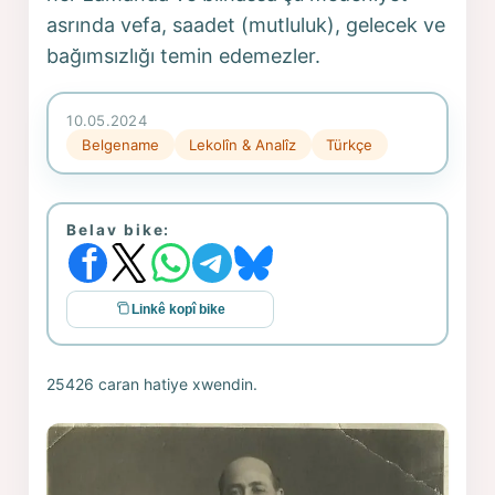
asrında vefa, saadet (mutluluk), gelecek ve
bağımsızlığı temin edemezler.
10.05.2024
Belgename
Lekolîn & Analîz
Türkçe
Belav bike:
Linkê kopî bike
25426 caran hatiye xwendin.