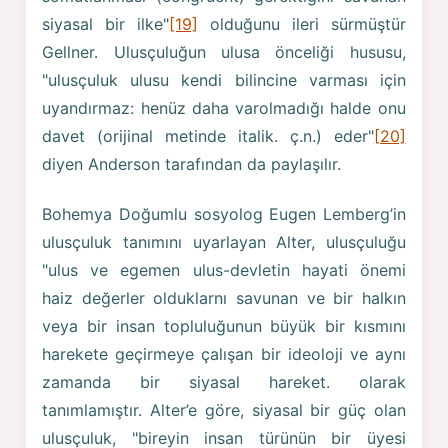
siyasal bir ilke"
[19]
olduğunu ileri sürmüştür
Gellner. Ulusçuluğun ulusa önceliği hususu,
"ulusçuluk ulusu kendi bilincine varması için
uyandırmaz: henüz daha varolmadığı halde onu
davet (orijinal metinde italik. ç.n.) eder"
[20]
diyen Anderson tarafından da paylaşılır.
Bohemya Doğumlu sosyolog Eugen Lemberg’in
ulusçuluk tanımını uyarlayan Alter, ulusçuluğu
"ulus ve egemen ulus-devletin hayati önemi
haiz değerler olduklarnı savunan ve bir halkın
veya bir insan topluluğunun büyük bir kısmını
harekete geçirmeye çalışan bir ideoloji ve aynı
zamanda bir siyasal hareket. olarak
tanımlamıştır. Alter’e göre, siyasal bir güç olan
ulusçuluk, "bireyin insan türünün bir üyesi