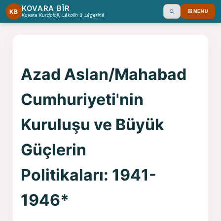
KOVARA BÎR
KB
MENU
Ara
Kovara Kurdoloji, Lêkolîn û Lêgerînê
Azad Aslan/Mahabad
Cumhuriyeti'nin
Kuruluşu ve Büyük
Güçlerin
Politikaları: 1941-
1946*