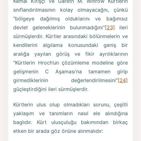
Kemal Kirişçi ve Gareth M. Winrow Kürtlerin
snıflandırılmasının kolay olmayacağnı, çünkü
"bölgeye dağılmış olduklarını ve bağımsız
devlet geleneklerinin bulunmadığını"
[23]
ileri
sürmüşlerdir. Kürtler arasındaki bölünmelerin ve
kendilerini algılama konusundaki geniş bir
aralığa yayılan görüş ve fikir ayrılıklarının
"Kürtlerin Hroch’un çözümleme modeline göre
gelişmenin C Aşaması’na tamamen girip
girmediklerinin değerlendirilmesini"
[24]
güçleştirdiğini ileri sürmüşlerdir.
Kürtlerin ulus olup olmadıkları sorunu, çeşitli
yaklaşım ve tanımların nasıl ele alındığına
baglıdır. Kürt ulusçuluğu bakımından birkaç
etken bir arada göz önüne alınmalıdır: