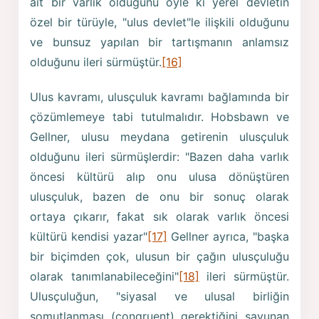
ait bir varlık olduğunu öyle ki yerel devletin
özel bir türüyle, "ulus devlet"le ilişkili olduğunu
ve bunsuz yapılan bir tartışmanın anlamsız
olduğunu ileri sürmüştür.
[16]
Ulus kavramı, ulusçuluk kavramı bağlamında bir
çözümlemeye tabi tutulmalıdır. Hobsbawn ve
Gellner, ulusu meydana getirenin ulusçuluk
olduğunu ileri sürmüşlerdir: "Bazen daha varlık
öncesi kültürü alıp onu ulusa dönüştüren
ulusçuluk, bazen de onu bir sonuç olarak
ortaya çıkarır, fakat sık olarak varlık öncesi
kültürü kendisi yazar"
[17]
Gellner ayrıca, "başka
bir biçimden çok, ulusun bir çağın ulusçuluğu
olarak tanımlanabileceğini"
[18]
ileri sürmüştür.
Ulusçuluğun, "siyasal ve ulusal birliğin
somutlanması (congruent) gerektiğini savunan