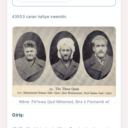
43553 caran hatiye xwendin.
Wêne: Pê?ewa Qazî Mihemed, Bira û Pismamê wî
Giriş: