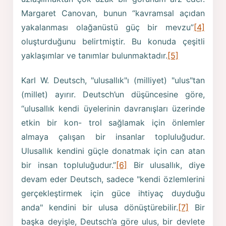
Margaret Canovan, bunun “kavramsal açıdan
yakalanması olağanüstü güç bir mevzu”
[4]
oluşturduğunu belirtmiştir. Bu konuda çeşitli
yaklaşımlar ve tanımlar bulunmaktadır.
[5]
Karl W. Deutsch, "ulusallık"ı (milliyet) "ulus"tan
(millet) ayırır. Deutsch’un düşüncesine göre,
“ulusallık kendi üyelerinin davranışları üzerinde
etkin bir kon- trol sağlamak için önlemler
almaya çalışan bir insanlar topluluğudur.
Ulusallık kendini güçle donatmak için can atan
bir insan topluluğudur.”
[6]
Bir ulusallık, diye
devam eder Deutsch, sadece "kendi özlemlerini
gerçekleştirmek için güce ihtiyaç duyduğu
anda" kendini bir ulusa dönüştürebilir.
[7]
Bir
başka deyişle, Deutsch’a göre ulus, bir devlete