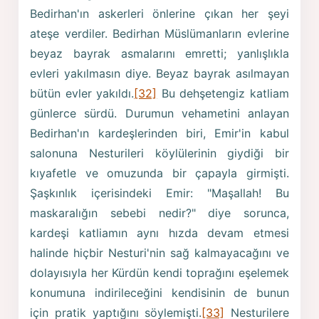
Bedirhan'ın askerleri önlerine çıkan her şeyi
ateşe verdiler. Bedirhan Müslümanların evlerine
beyaz bayrak asmalarını emretti; yanlışlıkla
evleri yakılmasın diye. Beyaz bayrak asılmayan
bütün evler yakıldı.
[32]
Bu dehşetengiz katliam
günlerce sürdü. Durumun vehametini anlayan
Bedirhan'ın kardeşlerinden biri, Emir'in kabul
salonuna Nesturileri köylülerinin giydiği bir
kıyafetle ve omuzunda bir çapayla girmişti.
Şaşkınlık içerisindeki Emir: "Maşallah! Bu
maskaralığın sebebi nedir?" diye sorunca,
kardeşi katliamın aynı hızda devam etmesi
halinde hiçbir Nesturi'nin sağ kalmayacağını ve
dolayısıyla her Kürdün kendi toprağını eşelemek
konumuna indirileceğini kendisinin de bunun
için pratik yaptığını söylemişti.
[33]
Nesturilere