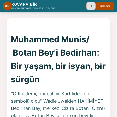
KOVARA BÎR
KB
MENU
Ara
Kovara Kurdoloji, Lêkolîn û Lêgerînê
Muhammed Munis/
Botan Bey'i Bedirhan:
Bir yaşam, bir isyan, bir
sürgün
"O Kürtler için ideal bir Kürt liderinin
sembolü oldu" Wadie Jwaideh HAKİMİYET
Bedirhan Bey, merkezi Cizira Botan (Cizre)
olan eski Botan Beyliği'nin son beyidir.