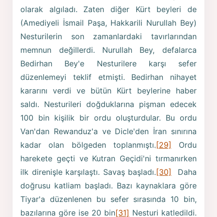
olarak algıladı. Zaten diğer Kürt beyleri de
(Amediyeli İsmail Paşa, Hakkarili Nurullah Bey)
Nesturilerin son zamanlardaki tavırlarından
memnun değillerdi. Nurullah Bey, defalarca
Bedirhan Bey'e Nesturilere karşı sefer
düzenlemeyi teklif etmişti. Bedirhan nihayet
kararını verdi ve bütün Kürt beylerine haber
saldı. Nesturileri doğduklarına pişman edecek
100 bin kişilik bir ordu oluşturdular. Bu ordu
Van'dan Rewanduz'a ve Dicle'den İran sınırına
kadar olan bölgeden toplanmıştı.
[29]
Ordu
harekete geçti ve Kutran Geçidi'ni tırmanırken
ilk direnişle karşılaştı. Savaş başladı.
[30]
Daha
doğrusu katliam başladı. Bazı kaynaklara göre
Tiyar'a düzenlenen bu sefer sırasında 10 bin,
bazılarına göre ise 20 bin
[31]
Nesturi katledildi.