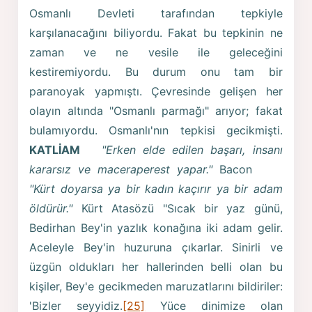
Osmanlı Devleti tarafından tepkiyle
karşılanacağını biliyordu. Fakat bu tepkinin ne
zaman ve ne vesile ile geleceğini
kestiremiyordu. Bu durum onu tam bir
paranoyak yapmıştı. Çevresinde gelişen her
olayın altında "Osmanlı parmağı" arıyor; fakat
bulamıyordu. Osmanlı'nın tepkisi gecikmişti.
KATLİAM
"Erken elde edilen başarı, insanı
kararsız ve maceraperest yapar."
Bacon
"Kürt doyarsa ya bir kadın kaçırır ya bir adam
öldürür."
Kürt Atasözü "Sıcak bir yaz günü,
Bedirhan Bey'in yazlık konağına iki adam gelir.
Aceleyle Bey'in huzuruna çıkarlar. Sinirli ve
üzgün oldukları her hallerinden belli olan bu
kişiler, Bey'e gecikmeden maruzatlarını bildiriler:
'Bizler seyyidiz.
[25]
Yüce dinimize olan