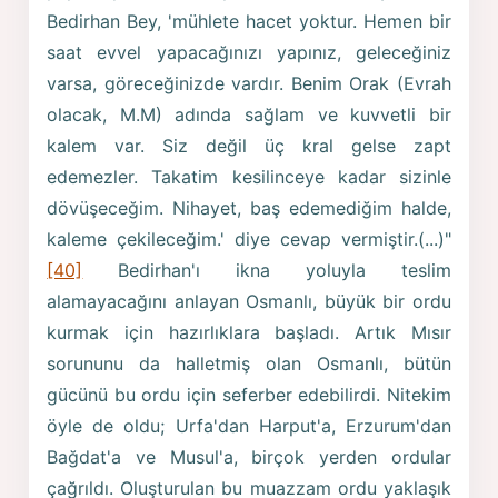
Bedirhan Bey, 'mühlete hacet yoktur. Hemen bir
saat evvel yapacağınızı yapınız, geleceğiniz
varsa, göreceğinizde vardır. Benim Orak (Evrah
olacak, M.M) adında sağlam ve kuvvetli bir
kalem var. Siz değil üç kral gelse zapt
edemezler. Takatim kesilinceye kadar sizinle
dövüşeceğim. Nihayet, baş edemediğim halde,
kaleme çekileceğim.' diye cevap vermiştir.(...)"
[40]
Bedirhan'ı ikna yoluyla teslim
alamayacağını anlayan Osmanlı, büyük bir ordu
kurmak için hazırlıklara başladı. Artık Mısır
sorununu da halletmiş olan Osmanlı, bütün
gücünü bu ordu için seferber edebilirdi. Nitekim
öyle de oldu; Urfa'dan Harput'a, Erzurum'dan
Bağdat'a ve Musul'a, birçok yerden ordular
çağrıldı. Oluşturulan bu muazzam ordu yaklaşık