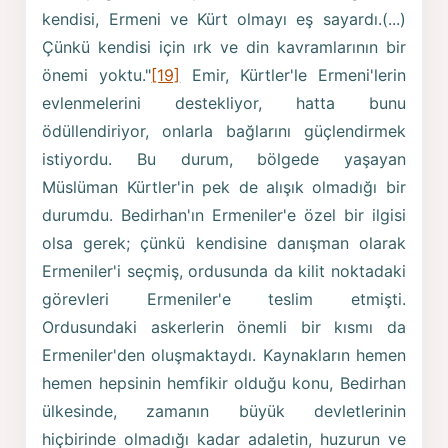
kendisi, Ermeni ve Kürt olmayı eş sayardı.(...)
Çünkü kendisi için ırk ve din kavramlarının bir
önemi yoktu."
[19]
Emir, Kürtler'le Ermeni'lerin
evlenmelerini destekliyor, hatta bunu
ödüllendiriyor, onlarla bağlarını güçlendirmek
istiyordu. Bu durum, bölgede yaşayan
Müslüman Kürtler'in pek de alışık olmadığı bir
durumdu. Bedirhan'ın Ermeniler'e özel bir ilgisi
olsa gerek; çünkü kendisine danışman olarak
Ermeniler'i seçmiş, ordusunda da kilit noktadaki
görevleri Ermeniler'e teslim etmişti.
Ordusundaki askerlerin önemli bir kısmı da
Ermeniler'den oluşmaktaydı. Kaynakların hemen
hemen hepsinin hemfikir olduğu konu, Bedirhan
ülkesinde, zamanın büyük devletlerinin
hiçbirinde olmadığı kadar adaletin, huzurun ve