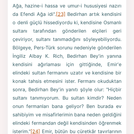
Ağa, hazine-i hassa ve umur-i hususiyesi nazırı
da Efendi Ağa idi".
[23]
Bedirhan artık kendisini
o denli güçlü hissediyordu ki, kendisine Osmanlı
sultanı tarafından gönderilen elçileri geri
çeviriyor, sultanı tanımadığını söyleyebiliyordu.
Bölgeye, Pers-Türk sorunu nedeniyle gönderilen
İngiliz Albay K. Rich, Bedirhan Bey'in yanına
kendisini ağırlaması için gittiğinde, Emir'e
elindeki sultan fermanını uzatır ve kendisine bir
konak tahsis etmesini ister. Fermanı okuduktan
sonra, Bedirhan Bey'in yanıtı şöyle olur: "Hiçbir
sultanı tanımıyorum. Bu sultan kimdir? Neden
onun fermanları bana geliyor? Ben burada ev
sahibiyim ve misafirlerimin bana neden geldiğini
elindeki fermandan değil kendisinden öğrenmek
isterim."
[24]
Emir, bütün bu cüretkâr tavırlarının