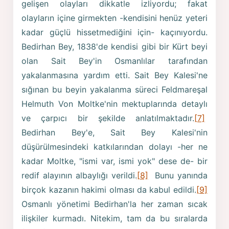
gelişen olayları dikkatle izliyordu; fakat
olayların içine girmekten -kendisini henüz yeteri
kadar güçlü hissetmediğini için- kaçınıyordu.
Bedirhan Bey, 1838'de kendisi gibi bir Kürt beyi
olan Sait Bey'in Osmanlılar tarafından
yakalanmasına yardım etti. Sait Bey Kalesi'ne
sığınan bu beyin yakalanma süreci Feldmareşal
Helmuth Von Moltke'nin mektuplarında detaylı
ve çarpıcı bir şekilde anlatılmaktadır.
[7]
Bedirhan Bey'e, Sait Bey Kalesi'nin
düşürülmesindeki katkılarından dolayı -her ne
kadar Moltke, "ismi var, ismi yok" dese de- bir
redif alayının albaylığı verildi.
[8]
Bunu yanında
birçok kazanın hakimi olması da kabul edildi.
[9]
Osmanlı yönetimi Bedirhan'la her zaman sıcak
ilişkiler kurmadı. Nitekim, tam da bu sıralarda