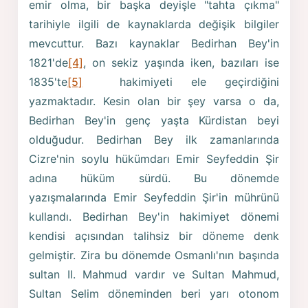
emir olma, bir başka deyişle "tahta çıkma"
tarihiyle ilgili de kaynaklarda değişik bilgiler
mevcuttur. Bazı kaynaklar Bedirhan Bey'in
1821'de
[4]
, on sekiz yaşında iken, bazıları ise
1835'te
[5]
hakimiyeti ele geçirdiğini
yazmaktadır. Kesin olan bir şey varsa o da,
Bedirhan Bey'in genç yaşta Kürdistan beyi
olduğudur. Bedirhan Bey ilk zamanlarında
Cizre'nin soylu hükümdarı Emir Seyfeddin Şir
adına hüküm sürdü. Bu dönemde
yazışmalarında Emir Seyfeddin Şir'in mührünü
kullandı. Bedirhan Bey'in hakimiyet dönemi
kendisi açısından talihsiz bir döneme denk
gelmiştir. Zira bu dönemde Osmanlı'nın başında
sultan II. Mahmud vardır ve Sultan Mahmud,
Sultan Selim döneminden beri yarı otonom