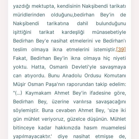
yazdığı mektupta, kendisinin Nakşibendi tarikatı
müridlerinden olduğunu,bedirhan Bey'in de
Nakşibendi tarikatına dahil bulunduğunu
işittiğini tarikat kardeşliği münasebetiyle
Bedirhan Bey'e nasihat etmelerini ve Bedirhan'ı
teslim olmaya ikna etmelerini istemiştir.
[39]
Fakat, Bedirhan Bey'in ikna olmaya hiç niyeti
yoktu. Hatta, Osmanlı Devleti'yle savaşmaya
can atıyordu. Bunu Anadolu Ordusu Komutanı
Müşir Osman Paşa'nın raporundan takip edelim:
"(...) Kaymakam Ahmet Bey'in ifadesine göre,
Bedirhan Bey, üzerine varılırsa savaşacağını
söylemiştir. Buna cevaben Ahmet Bey, 'size iki
gün mühlet veriyoruz, güzelce düşünün. Mühlet
bitinceye kadar hakkınızda hasım muamelesi
yapılmayacaktır.' diye nasihat etmişse de,