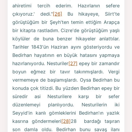
ahiretimi tercih ederim. Hazırlanın sefere
çıkıyoruz.' dedi."
[26]
Bu hikayeye, Siirt'te
görüştüğüm bir Şeyh'ten temin ettiğim Arapça
bir kitapta rastladım. Cizre'de görüştüğüm yaşlı
köylüler de buna benzer hikayeler anlattılar.
Tarihler 1843'ün Haziran ayını gösteriyordu ve
Bedirhan hayatının en büyük hatasını yapmaya
hazırlanıyordu. Nesturiler
[27]
epey bir zamandır
boyun eğmez bir tavır takınmışlardı. Vergi
vermemeye de başlamışlardı. Oysa Bedirhan bu
konuda çok titizdi. Bu yüzden Bedirhan epey bir
süredir asi Nesturilere karşı bir sefer
düzenlemeyi planlıyordu. Nesturilerin iki
Seyyid'in kanlı gömleklerini Bedirhan'ın yazlık
kasrına göndermeleri
[28]
28 bardağı taşıran
son damla oldu. Bedirhan bunu savaş ilanı