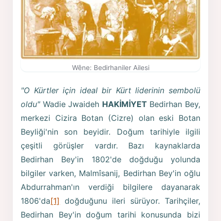
Wêne: Bedirhaniler Ailesi
"O Kürtler için ideal bir Kürt liderinin sembolü
oldu"
Wadie Jwaideh
HAKİMİYET
Bedirhan Bey,
merkezi Cizira Botan (Cizre) olan eski Botan
Beyliği'nin son beyidir. Doğum tarihiyle ilgili
çeşitli görüşler vardır. Bazı kaynaklarda
Bedirhan Bey'in 1802'de doğduğu yolunda
bilgiler varken, Malmîsanij, Bedirhan Bey'in oğlu
Abdurrahman'ın verdiği bilgilere dayanarak
1806'da
[1]
doğduğunu ileri sürüyor. Tarihçiler,
Bedirhan Bey'in doğum tarihi konusunda bizi