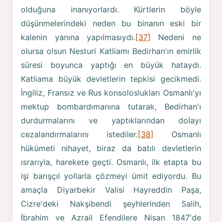
olduğuna inanıyorlardı. Kürtlerin böyle
düşünmelerindeki neden bu binanın eski bir
kalenin yanına yapılmasıydı.
[37]
Nedeni ne
olursa olsun Nesturi Katliamı Bedirhan'ın emirlik
süresi boyunca yaptığı en büyük hataydı.
Katliama büyük devletlerin tepkisi gecikmedi.
İngiliz, Fransız ve Rus konsoloslukları Osmanlı'yı
mektup bombardımanına tutarak, Bedirhan'ı
durdurmalarını ve yaptıklarından dolayı
cezalandırmalarını istediler.
[38]
Osmanlı
hükümeti nihayet, biraz da batılı devletlerin
ısrarıyla, harekete geçti. Osmanlı, ilk etapta bu
işi barışçıl yollarla çözmeyi ümit ediyordu. Bu
amaçla Diyarbekir Valisi Hayreddin Paşa,
Cizre'deki Nakşibendi şeyhlerinden Salih,
İbrahim ve Azrail Efendilere Nisan 1847'de