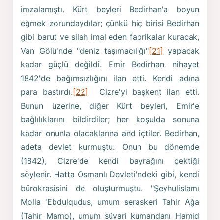
imzalamıştı. Kürt beyleri Bedirhan'a boyun
eğmek zorundaydılar; çünkü hiç birisi Bedirhan
gibi barut ve silah imal eden fabrikalar kuracak,
Van Gölü'nde "deniz taşımacılığı"
[21]
yapacak
kadar güçlü değildi. Emir Bedirhan, nihayet
1842'de bağımsızlığını ilan etti. Kendi adına
para bastırdı.
[22]
Cizre'yi başkent ilan etti.
Bunun üzerine, diğer Kürt beyleri, Emir'e
bağlılıklarını bildirdiler; her koşulda sonuna
kadar onunla olacaklarına and içtiler. Bedirhan,
adeta devlet kurmuştu. Onun bu dönemde
(1842), Cizre'de kendi bayrağını çektiği
söylenir. Hatta Osmanlı Devleti'ndeki gibi, kendi
bürokrasisini de oluşturmuştu. "Şeyhulislamı
Molla 'Ebdulqudus, umum seraskeri Tahir Ağa
(Tahir Mamo), umum süvari kumandanı Hamid