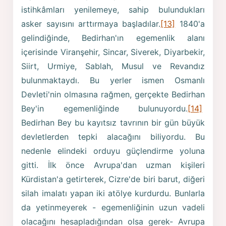
istihkâmları yenilemeye, sahip bulundukları
asker sayısını arttırmaya başladılar.
[13]
1840'a
gelindiğinde, Bedirhan'ın egemenlik alanı
içerisinde Viranşehir, Sincar, Siverek, Diyarbekir,
Siirt, Urmiye, Sablah, Musul ve Revandız
bulunmaktaydı. Bu yerler ismen Osmanlı
Devleti'nin olmasına rağmen, gerçekte Bedirhan
Bey'in egemenliğinde bulunuyordu.
[14]
Bedirhan Bey bu kayıtsız tavrının bir gün büyük
devletlerden tepki alacağını biliyordu. Bu
nedenle elindeki orduyu güçlendirme yoluna
gitti. İlk önce Avrupa'dan uzman kişileri
Kürdistan'a getirterek, Cizre'de biri barut, diğeri
silah imalatı yapan iki atölye kurdurdu. Bunlarla
da yetinmeyerek - egemenliğinin uzun vadeli
olacağını hesapladığından olsa gerek- Avrupa