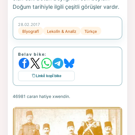
Doğum tarihiyle ilgili çeşitli görüşler vardır.
28.02.2017
Bîyografî
Lekolîn & Analîz
Türkçe
Belav bike:
Linkê kopî bike
46981 caran hatiye xwendin.