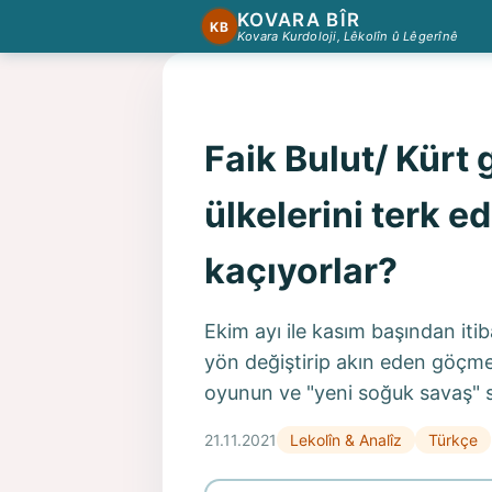
KOVARA BÎR
KB
Kovara Kurdoloji, Lêkolîn û Lêgerînê
Faik Bulut/ Kürt
ülkelerini terk 
kaçıyorlar?
Ekim ayı ile kasım başından itib
yön değiştirip akın eden göçme
oyunun ve "yeni soğuk savaş" si
21.11.2021
Lekolîn & Analîz
Türkçe