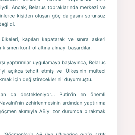
liydi. Ancak, Belarus topraklarında merkezi ve
binlerce kişiden oluşan göç dalgasını sorunsuz
değildi.
keleri, kapıları kapatarak ve sınıra askeri
ı kısmen kontrol altına almayı başardılar.
rşı yaptırımlar uygulamaya başlayınca, Belarus
i açıkça tehdit etmiş ve 'Ülkesinin mülteci
kmak için değiştireceklerini' duyurmuştu.
ndan da destekleniyor… Putin'in en önemli
Navalni'nin zehirlenmesinin ardından yaptırıma
göçmen akımıyla AB'yi zor durumda bırakmak
un
'Göçmenlerin AB üye ülkelerine gidişi artık