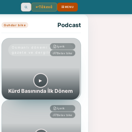
↩︎
Têkevê
MENU
Ara
Podcast
Guhdar bike
İçerik
Osmanlı dönemi Kürd
gazete ve dergileri
Belav bike
▶︎
Kürd Basınında İlk Dönem
İçerik
Belav bike