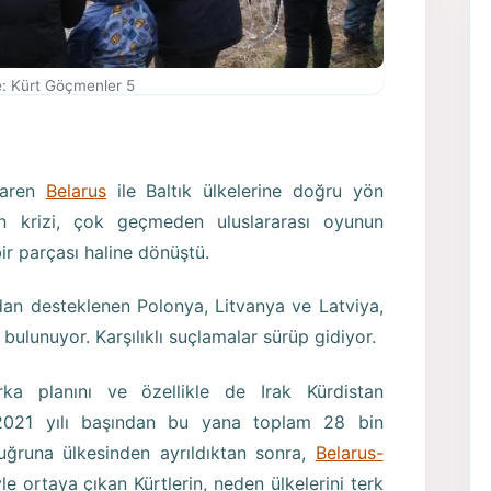
: Kürt Göçmenler 5
baren
Belarus
ile Baltık ülkelerine doğru yön
in krizi, çok geçmeden uluslararası oyunun
bir parçası haline dönüştü.
ndan desteklenen Polonya, Litvanya ve Latviya,
 bulunuyor. Karşılıklı suçlamalar sürüp gidiyor.
ka planını ve özellikle de Irak Kürdistan
 -2021 yılı başından bu yana toplam 28 bin
ğruna ülkesinden ayrıldıktan sonra,
Belarus-
yle ortaya çıkan Kürtlerin, neden ülkelerini terk