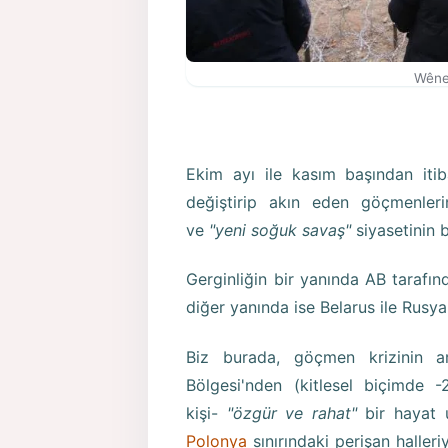
Wêne
Ekim ayı ile kasım başından iti
değiştirip akın eden göçmenler
ve
"yeni soğuk savaş"
siyasetinin 
Gerginliğin bir yanında AB tarafı
diğer yanında ise Belarus ile Rusya
Biz burada, göçmen krizinin ar
Bölgesi'nden (kitlesel biçimde
kişi-
"özgür ve rahat"
bir hayat u
Polonya
sınırındaki perişan halleri