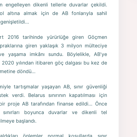
n engelleyen dikenli tellerle duvarlar çekildi.
ol altına almak için de AB fonlarıyla sahil
genişletildi…
t 2016 tarihinde yürürlüğe giren Göçmen
praklarına giren yaklaşık 3 milyon mülteciye
 ve yaşama imkânı sundu. Böylelikle, AB'ye
. 2020 yılından itibaren göç dalgası bu kez de
kametine döndü…
yle tartışmalar yaşayan AB, sınır güvenliği
k verdi. Belarus sınırının kapatılması için
 bir proje AB tarafından finanse edildi… Önce
sınırları boyunca duvarlar ve dikenli tel
ilmeye başlandı.
aldıkları önlemler normal koşullarda sınır