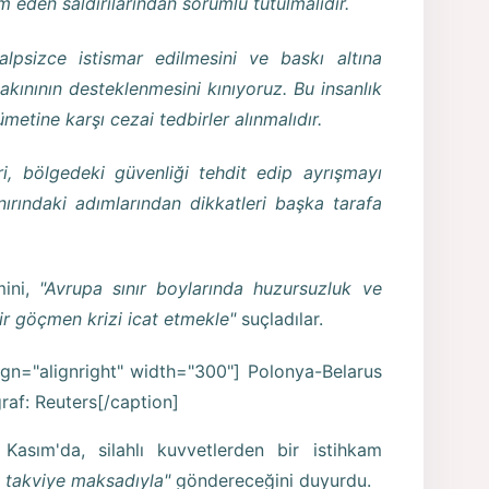
 eden saldırılarından sorumlu tutulmalıdır.
kalpsizce istismar edilmesini ve baskı altına
 akınının desteklenmesini kınıyoruz. Bu insanlık
metine karşı cezai tedbirler alınmalıdır.
ri, bölgedeki güvenliği tehdit edip ayrışmayı
ırındaki adımlarından dikkatleri başka tarafa
ini,
"Avrupa sınır boylarında huzursuzluk ve
bir göçmen krizi icat etmekle"
suçladılar.
gn="alignright" width="300"]
Polonya-Belarus
raf: Reuters[/caption]
Kasım'da, silahlı kuvvetlerden bir istihkam
e takviye maksadıyla"
göndereceğini duyurdu.