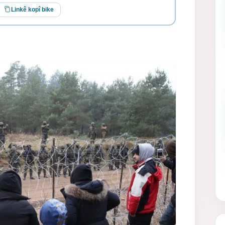
Linkê kopî bike