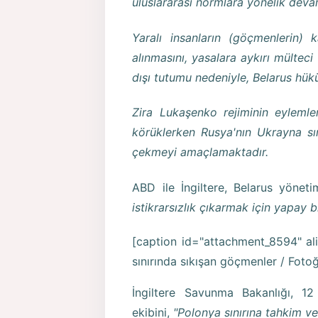
uluslararası normlara yönelik devam
Yaralı insanların (göçmenlerin) 
alınmasını, yasalara aykırı mülteci
dışı tutumu nedeniyle, Belarus hükü
Zira Lukaşenko rejiminin eylemle
körüklerken Rusya'nın Ukrayna sın
çekmeyi amaçlamaktadır.
ABD ile İngiltere, Belarus yönetim
istikrarsızlık çıkarmak için yapay 
[caption id="attachment_8594" ali
sınırında sıkışan göçmenler / Fotoğ
İngiltere Savunma Bakanlığı, 12 
ekibini,
"Polonya sınırına tahkim v