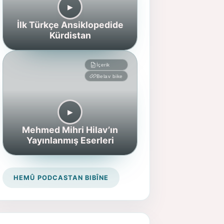
▶︎
İlk Türkçe Ansiklopedide
Kürdistan
İçerik
Belav bike
▶︎
Mehmed Mihri Hilav’ın
Yayınlanmış Eserleri
HEMÛ PODCASTAN BIBÎNE