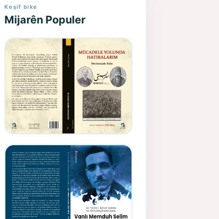
Keşif bike
Mijarên Populer
Gazeteci, Yazar, Hukukçu ve
Siyasetçi Kimliğiyle
Mevlanzade Rıfat - Seîd
Veroj