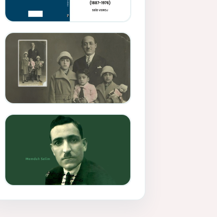
Memduh Selîmê Wanî (1887-
1876)
Mihemed Mîhrî Hîlav ji
afirênerên rewşenbîriya
nûjen e
Memduh Selim ve Xoybûn
(Hoybun)’un Kuruluş