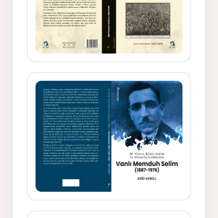
Gazeteci, Yazar, Hukukçu ve
Siyasetçi Kimliğiyle Mevlanzade
Rıfat - Seîd Veroj
Memduh Selîmê Wanî (1887-1876)