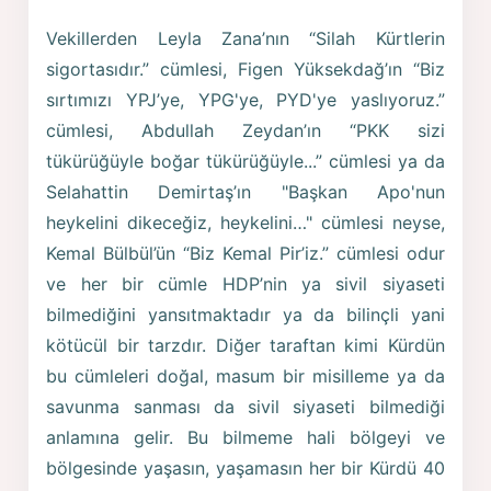
Vekillerden Leyla Zana’nın “Silah Kürtlerin
sigortasıdır.” cümlesi, Figen Yüksekdağ’ın “Biz
sırtımızı YPJ’ye, YPG'ye, PYD'ye yaslıyoruz.”
cümlesi, Abdullah Zeydan’ın “PKK sizi
tükürüğüyle boğar tükürüğüyle...” cümlesi ya da
Selahattin Demirtaş’ın "Başkan Apo'nun
heykelini dikeceğiz, heykelini…" cümlesi neyse,
Kemal Bülbül’ün “Biz Kemal Pir’iz.” cümlesi odur
ve her bir cümle HDP’nin ya sivil siyaseti
bilmediğini yansıtmaktadır ya da bilinçli yani
kötücül bir tarzdır. Diğer taraftan kimi Kürdün
bu cümleleri doğal, masum bir misilleme ya da
savunma sanması da sivil siyaseti bilmediği
anlamına gelir. Bu bilmeme hali bölgeyi ve
bölgesinde yaşasın, yaşamasın her bir Kürdü 40