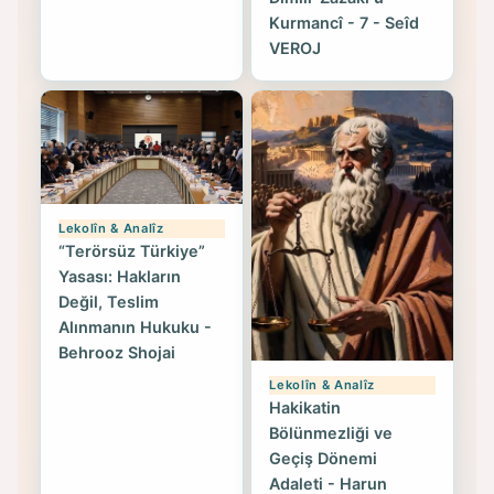
Kurmancî - 7 - Seîd
VEROJ
Lekolîn & Analîz
“Terörsüz Türkiye”
Yasası: Hakların
Değil, Teslim
Alınmanın Hukuku -
Behrooz Shojai
Lekolîn & Analîz
Hakikatin
Bölünmezliği ve
Geçiş Dönemi
Adaleti - Harun