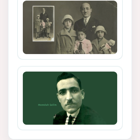
Mihemed Mîhrî Hîlav ji afirênerên
rewşenbîriya nûjen e
Memduh Selim ve Xoybûn
(Hoybun)’un Kuruluş Çalışmaları- 8