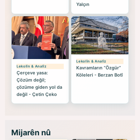
Yalçın
Lekolîn & Analîz
Lekolîn & Analîz
Kavramların “Özgür”
Çerçeve yasa:
Köleleri - Berzan Botî
Çözüm değil;
çözüme giden yol da
değil - Çetin Çeko
Mijarên nû