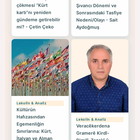
çökmesi “Kürt
Şıvancı Dönemi ve
kartı”nı yeniden
Sonrasındaki Tasfiye
gündeme getirebilir
Nedeni/Olayı - Sait
mi? - Çetin Çeko
Aydoğmuş
Lekolîn & Analîz
Kültürün
Hafızasından
Lekolîn & Analîz
Egemenliğin
Veracêkerdena
Sınırlarına: Kürt,
Gramerê Kirdî-
İtalyan ve Alman