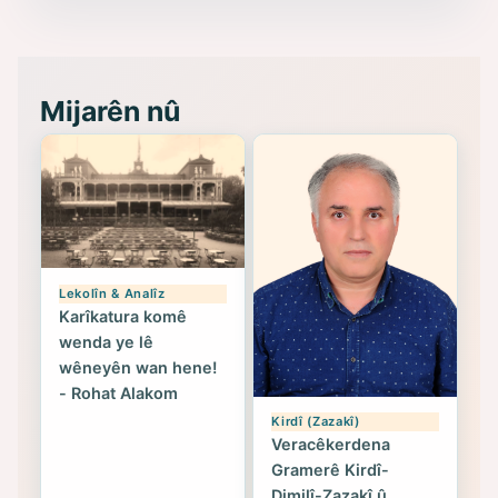
- Seîd Veroj
Mijarên nû
Lekolîn & Analîz
Karîkatura komê
wenda ye lê
wêneyên wan hene!
- Rohat Alakom
Kirdî (Zazakî)
Veracêkerdena
Gramerê Kirdî-
Dimilî-Zazakî û