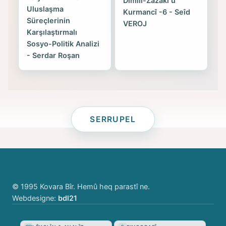
Dimilî-Zazakî û
Uluslaşma
Kurmancî -6 - Seîd
Süreçlerinin
VEROJ
Karşılaştırmalı
Sosyo-Politik Analizi
- Serdar Roşan
SERRUPEL
© 1995 Kovara Bîr. Hemû heq parastî ne.
Webdesigne:
bdl21