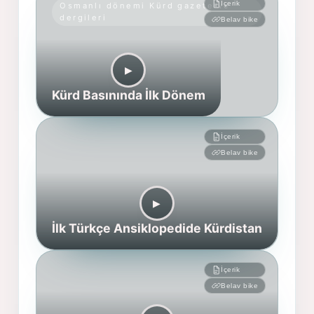
İçerik
Osmanlı dönemi Kürd gazete ve
dergileri
Belav bike
▶︎
Kürd Basınında İlk Dönem
İçerik
Belav bike
▶︎
İlk Türkçe Ansiklopedide Kürdistan
İçerik
Belav bike