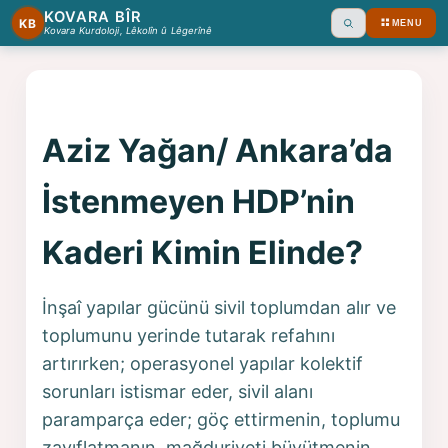
KOVARA BÎR
KB
MENU
Ara
Kovara Kurdoloji, Lêkolîn û Lêgerînê
Aziz Yağan/ Ankara’da
İstenmeyen HDP’nin
Kaderi Kimin Elinde?
İnşaî yapılar gücünü sivil toplumdan alır ve
toplumunu yerinde tutarak refahını
artırırken; operasyonel yapılar kolektif
sorunları istismar eder, sivil alanı
paramparça eder; göç ettirmenin, toplumu
zayıflatmanın, mağduriyeti büyütmenin