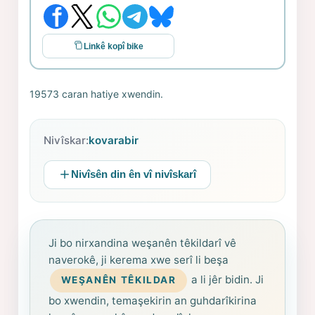
Linkê kopî bike
19573 caran hatiye xwendin.
Nivîskar:
kovarabir
Nivîsên din ên vî nivîskarî
Ji bo nirxandina weşanên têkildarî vê
naverokê, ji kerema xwe serî li beşa
a li jêr bidin. Ji
WEŞANÊN TÊKILDAR
bo xwendin, temaşekirin an guhdarîkirina