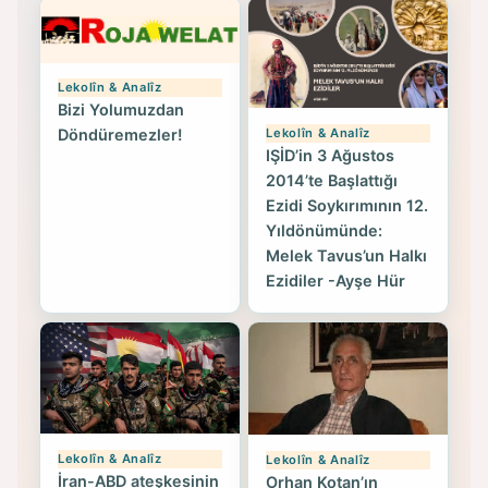
Lekolîn & Analîz
Bizi Yolumuzdan
Lekolîn & Analîz
Döndüremezler!
IŞİD’in 3 Ağustos
2014’te Başlattığı
Ezidi Soykırımının 12.
Yıldönümünde:
Melek Tavus’un Halkı
Ezidiler -Ayşe Hür
Lekolîn & Analîz
Lekolîn & Analîz
İran-ABD ateşkesinin
Orhan Kotan’ın