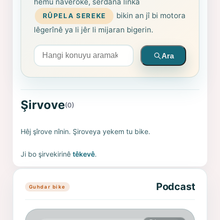
hemû naverokê, serdana lînka
bikin an jî bi motora
RÛPELA SEREKE
lêgerînê ya li jêr li mijaran bigerin.
Arama yapın
Ara
Şirvove
(0)
Hêj şîrove nînin. Şiroveya yekem tu bike.
Ji bo şirvekirinê
têkevê
.
Podcast
Guhdar bike