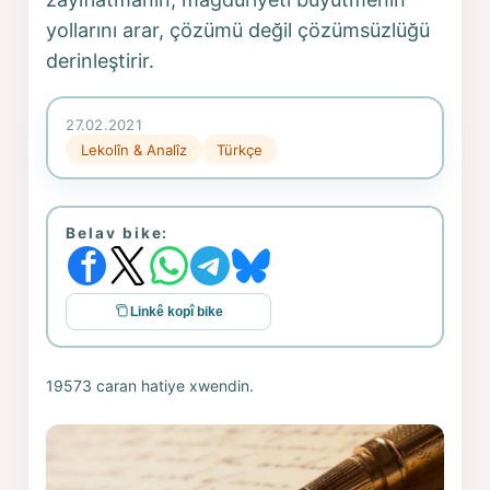
yollarını arar, çözümü değil çözümsüzlüğü
derinleştirir.
27.02.2021
Lekolîn & Analîz
Türkçe
Belav bike:
Linkê kopî bike
19573 caran hatiye xwendin.