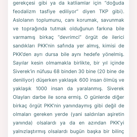
gerekçesi gibi ya da katliamlar için “doğuda
feodalizm tasfiye ediliyor” diyen TKP gibi).
Aslolanın toplumunu, canı korumak, savunmak
ve toprağında tutmak olduğunun farkına bile
varmamış birkaç “devrimci” örgüt de ilerici
sandıkları PKK’nin safında yer almış, kimisi de
PKK’den ayrı dursa bile aynı hedefe yönelmiş.
Sayılar kesin olmamakla birlikte, bir yıl içinde
Siverek’in nüfusu 68 binden 30 bine (20 bine de
deniliyor) düşerken yaklaşık 600 insan ölmüş ve
yaklaşık 1000 insan da yaralanmış. Siverek
Olayları darbe ile sona ermiş. O günlerde diğer
birkaç örgüt PKK’nin yanındaymış gibi değil de
olmaları gereken yerde (yani saldırılan aşiretin
yanında) olsalardı ya da en azından PKK’yi
yalnızlaştırmış olsalardı bugün başka bir bilinç